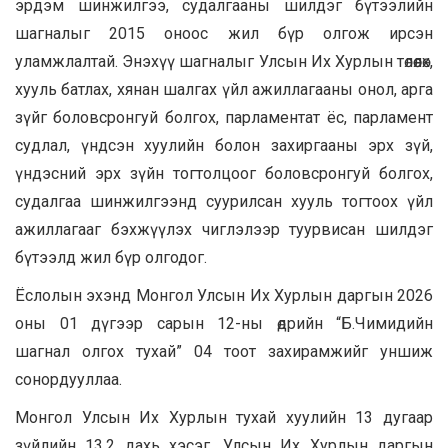
эрдэм шинжилгээ, судалгааны шилдэг бүтээлийн
шагналыг 2015 оноос жил бүр олгож ирсэн
уламжлалтай. Энэхүү шагналыг Улсын Их Хурлын төлөөлөх,
хууль батлах, хянан шалгах үйл ажиллагааны онол, арга
зүйг боловсронгуй болгох, парламентат ёс, парламент
судлал, үндсэн хуулийн болон захиргааны эрх зүй,
үндэсний эрх зүйн тогтолцоог боловсронгуй болгох,
судалгаа шинжилгээнд суурилсан хууль тогтоох үйл
ажиллагааг бэхжүүлэх чиглэлээр туурвисан шилдэг
бүтээлд жил бүр олгодог.
Ёслолын эхэнд Монгол Улсын Их Хурлын даргын 2026
оны 01 дүгээр сарын 12-ны өдрийн “Б.Чимидийн
шагнал олгох тухай” 04 тоот захирамжийг уншиж
сонордууллаа.
Монгол Улсын Их Хурлын тухай хуулийн 13 дугаар
зүйлийн 13.2 дахь хэсэг, Улсын Их Хурлын даргын