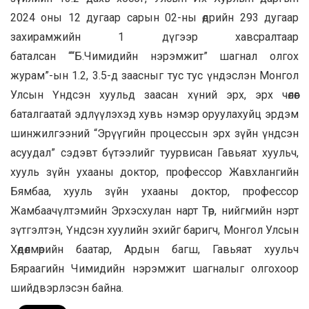
2024 оны 12 дугаар сарын 02-ны өдрийн 293 дугаар
захирамжийн 1 дүгээр хавсралтаар
баталсан ““Б.Чимидийн нэрэмжит” шагнал олгох
журам”-ын 1.2, 3.5-д заасныг тус тус үндэслэн Монгол
Улсын Үндсэн хуульд заасан хүний эрх, эрх чөлөөг
баталгаатай эдлүүлэхэд хувь нэмэр оруулахуйц эрдэм
шинжилгээний “Эрүүгийн процессын эрх зүйн үндсэн
асуудал” сэдэвт бүтээлийг туурвисан Гавьяат хуульч,
хууль зүйн ухааны доктор, профессор Жавхлангийн
Бямбаа, хууль зүйн ухааны доктор, профессор
Жамбаачүлтэмийн Эрхэсхулан нарт Төр, нийгмийн нэрт
зүтгэлтэн, Үндсэн хуулийн эхийг баригч, Монгол Улсын
Хөдөлмөрийн баатар, Ардын багш, Гавьяат хуульч
Бяраагийн Чимидийн нэрэмжит шагналыг олгохоор
шийдвэрлэсэн байна.