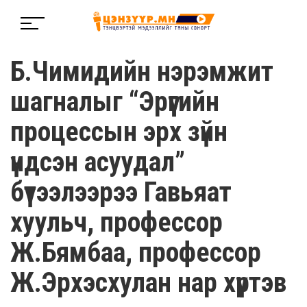
Б.Чимидийн нэрэмжит
шагналыг “Эрүүгийн
процессын эрх зүйн
үндсэн асуудал”
бүтээлээрээ Гавьяат
хуульч, профессор
Ж.Бямбаа, профессор
Ж.Эрхэсхулан нар хүртэв