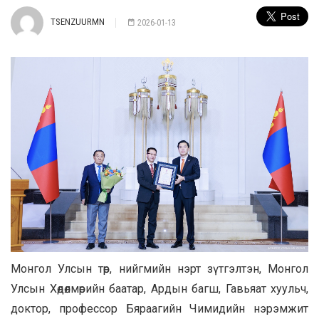
TSENZUURMN
2026-01-13
Монгол Улсын төр, нийгмийн нэрт зүтгэлтэн, Монгол
Улсын Хөдөлмөрийн баатар, Ардын багш, Гавьяат хуульч,
доктор, профессор Бяраагийн Чимидийн нэрэмжит