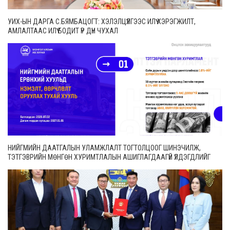
УИХ-ЫН ДАРГА С.БЯМБАЦОГТ: ХЭЛЭЛЦҮҮЛГЭЭС ИЛҮҮ ХЭРЭГЖИЛТ,
АМЛАЛТААС ИЛҮҮ БОДИТ ҮР ДҮН ЧУХАЛ
НИЙГМИЙН ДААТГАЛЫН УЛАМЖЛАЛТ ТОГТОЛЦООГ ШИНЭЧИЛЖ,
ТЭТГЭВРИЙН МӨНГӨН ХУРИМТЛАЛЫН АШИГЛАГДААГҮЙ ҮЛДЭГДЛИЙГ
ӨВЛҮҮЛЭХ БОЛОМЖТОЙ БОЛЛОО