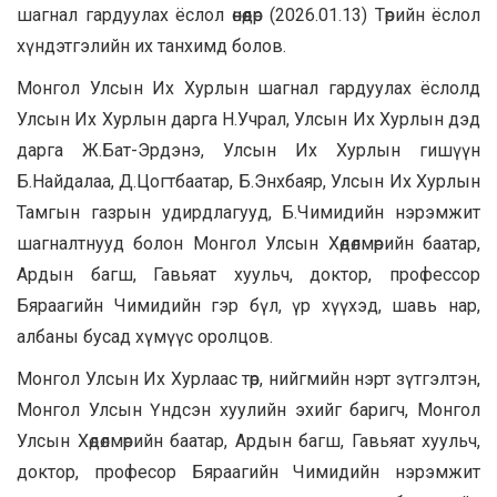
шагнал гардуулах ёслол өнөөдөр (2026.01.13) Төрийн ёслол
хүндэтгэлийн их танхимд болов.
Монгол Улсын Их Хурлын шагнал гардуулах ёслолд
Улсын Их Хурлын дарга Н.Учрал, Улсын Их Хурлын дэд
дарга Ж.Бат-Эрдэнэ, Улсын Их Хурлын гишүүн
Б.Найдалаа, Д.Цогтбаатар, Б.Энхбаяр, Улсын Их Хурлын
Тамгын газрын удирдлагууд, Б.Чимидийн нэрэмжит
шагналтнууд болон Монгол Улсын Хөдөлмөрийн баатар,
Ардын багш, Гавьяат хуульч, доктор, профессор
Бяраагийн Чимидийн гэр бүл, үр хүүхэд, шавь нар,
албаны бусад хүмүүс оролцов.
Монгол Улсын Их Хурлаас төр, нийгмийн нэрт зүтгэлтэн,
Монгол Улсын Үндсэн хуулийн эхийг баригч, Монгол
Улсын Хөдөлмөрийн баатар, Ардын багш, Гавьяат хуульч,
доктор, професор Бяраагийн Чимидийн нэрэмжит