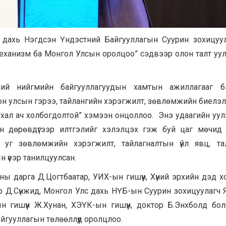
 дахь Нэгдсэн Үндэстний Байгууллагын Суурин зохицуу
механизм ба Монгол Улсын оролцоо” сэдвээр олон талт уу
ий нийгмийн байгууллагуудын хамтын ажиллагааг бэх
н улсын гэрээ, тайлангийн хэрэгжилт, зөвлөмжийн биелэлт, 
ухал ач холбогдолтой” хэмээн онцоллоо. Энэ удаагийн уул
н дөрөвдүгээр илтгэлийг хэлэлцэх гэж буй цаг мөчид 
д уг зөвлөмжийн хэрэгжилт, тайлагналтын үйл явц, та
 үеэр танилцуулсан.
ы дарга Д.Цогтбаатар, УИХ-ын гишүүн, Хүний эрхийн дэд 
ор Д.Сүнжид, Монгол Улс дахь НҮБ-ын Суурин зохицуулагч 
 гишүүн Ж.Хунан, ХЭҮК-ын гишүүн, доктор Б.Энхболд бол
йгууллагын төлөөллүүд оролцлоо.