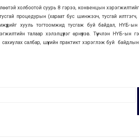
өлөөтэй холбоотой суурь 8 гэрээ, конвенцын хэрэгжилтийг
тусгай процедурын (хараат бус шинжээч, тусгай илтгэгч
жүүдийг хууль тогтоомжид тусгаж буй байдал, НҮБ-ын
жилтийн талаар хэлэлцүүлэг өрнүүлэв. Түүнчлэн НҮБ-ын г
 сахиулах салбар, шүүхийн практикт хэрэглэж буй байдлын