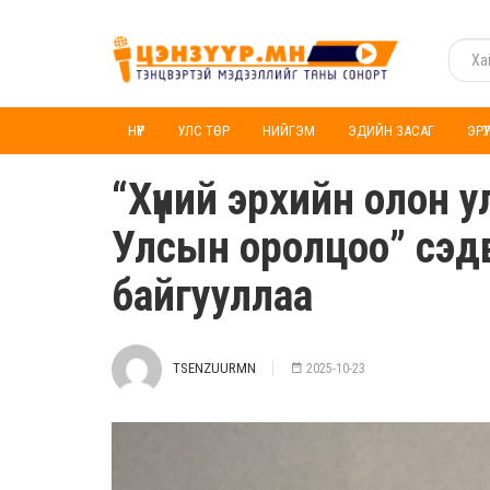
НҮҮР
УЛС ТӨР
НИЙГЭМ
ЭДИЙН ЗАСАГ
ЭРҮ
“Хүний эрхийн олон 
Улсын оролцоо” сэдв
байгууллаа
TSENZUURMN
2025-10-23