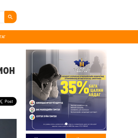
ТАГ
ион