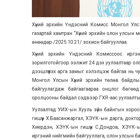
Хүний эрхийн Үндэсний Комисс Монгол Улс
газартай хамтран “Хүний эрхийн олон улсын 
өнөөдөр /2025.10.21/ зохион байгууллаа.
Хүний эрхийн Үндэсний Комиссоос иргэн
зорилготойгоор ээлжит 24 дэх уулзалтаар оло
дээшлүүлэх арга замыг хэлэлцэж байгаа нь ч
Монгол Улсын Хүний эрхийн төлөв байдлы
байгуулагдаж байгаагаараа онцлог бөгөө
оролцооны байдал сэдвээр ГХЯ-аас уулзалтын
Уулзалтад УИХ-ын Хууль зүйн байнгын хороон
гишүүн Х.Баасанжаргал, ХЭҮК-ын дарга, докт
Хиердэн, ХЭҮК-ын гишүүн С.Дондов, ХЭҮК-ын
иргэний нийгмийн байгууллага, олон улсын ба