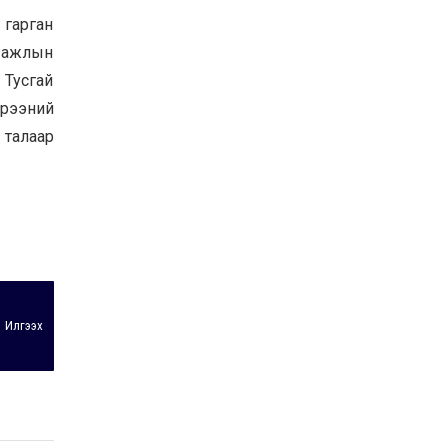
УИХ-ын дарга
 гарган
С.Бямбацогт ОУВС-гийн
, ажлын
ажлын хэсгийн
төлөөлөгчдийг хүлээн
 Тусгай
авч уулзлаа
2026-06-23
эрээний
 талаар
Илгээх