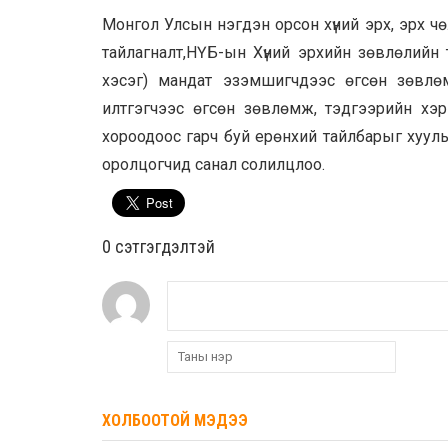
Монгол Улсын нэгдэн орсон хүний эрх, эрх ч
тайлагналт,НҮБ-ын Хүний эрхийн зөвлөлийн 
хэсэг) мандат эзэмшигчдээс өгсөн зөвлөм
илтгэгчээс өгсөн зөвлөмж, тэдгээрийн хэрэг
хороодоос гарч буй ерөнхий тайлбарыг хууль
оролцогчид санал солилцлоо.
0 cэтгэгдэлтэй
ХОЛБООТОЙ МЭДЭЭ