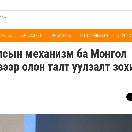
ҮЛ МЭНД
БОЛОВСРОЛ
ГЭР БҮЛ ХҮҮХЭД
ЭНТЕРТАЙНМЕНТ
ОРОН НУ
улсын механизм ба Монгол
ээр олон талт уулзалт зох