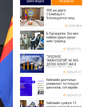
Шинэ мэдээ
Их уншсан
УИХ-ын дарга
С.Бямбацогт:
Хэлэлцүүлгээс илүү
хэрэгжилт, амлалтаас
илүү бодит үр дүн чухал
2026-08-4
Б.Пүрэвдагва: Энэ жил
найман уурын зуухыг
хийн түлшинд
шилжүүлэхээр ажиллаж
байна
2026-07-31
“ЭРДЭНЭС
ТАВАНТОЛГОЙ” ХК ЭНЭ
ДОЛОО ХОНОГТ 460.8
МЯНГАН ТОНН НҮҮРС
АРИЛЖЛАА
2026-07-31
Нийгмийн даатгалын
уламжлалт тогтолцоог
шинэчилж, тэтгэврийн
мөнгөн хуримтлалын
ашиглагдаагүй
2026-07-27
үлдэгдлийг өвлүүлэх
боломжтой боллоо
Нийгмийн сүлжээг 13
насанд хүрээгүй хүүхдэд