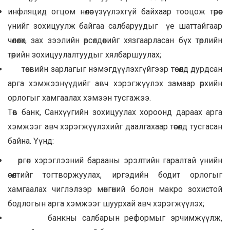
инфляцид огцом нөлөө үзүүлэхгүй байхаар тооцож төрөөс
үнийг зохицуулж байгаа салбаруудыг үе шаттайгаар
чөлөөлөх, зах зээлийн өрсөлдөөнийг хязгаарласан бүх төрлийн
төрийн зохицуулалтуудыг хялбаршуулах;
төсвийн зарлагыг нэмэгдүүлэхгүйгээр төсөлд дурдсан
арга хэмжээнүүдийг авч хэрэгжүүлэх замаар өрхийн
орлогыг хамгаалах хэмээн тусгажээ.
Төв банк, Санхүүгийн зохицуулах хороонд дараах арга
хэмжээг авч хэрэгжүүлэхийг даалгахаар төсөлд тусгасан
байна. Үүнд:
өргөн хэрэглээний барааны эрэлтийн гаралтай үнийн
өсөлтийг тогтворжуулах, иргэдийн бодит орлогыг
хамгаалах чиглэлээр мөнгөний болон макро зохистой
бодлогын арга хэмжээг шуурхай авч хэрэгжүүлэх;
банкны салбарын реформыг эрчимжүүлж,