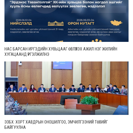
НАС БАРСАН ИРГЭДИЙН ХУВЬЦААГ ӨВЛҮҮЛЭХ АЖИЛ НЭГ ЖИЛИЙН
ХУГАЦААНД ҮРГЭЛЖИЛНЭ
ЭЗБХ: ХОРТ ХАВДРЫН ОНОШИЛГОО, ЭМЧИЛГЭЭНИЙ ТӨВИЙГ
БАЙГУУЛНА