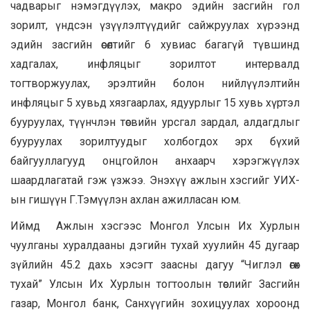
чадварыг нэмэгдүүлэх, макро эдийн засгийн гол
зорилт, үндсэн үзүүлэлтүүдийг сайжруулах хүрээнд
эдийн засгийн өсөлтийг 6 хувиас багагүй түвшинд
хадгалах, инфляцыг зорилтот интервалд
тогтворжуулах, эрэлтийн болон нийлүүлэлтийн
инфляцыг 5 хувьд хязгаарлах, ядуурлыг 15 хувь хүртэл
бууруулах, түүнчлэн төсвийн урсгал зардал, алдагдлыг
бууруулах зорилтуудыг холбогдох эрх бүхий
байгууллагууд онцгойлон анхаарч хэрэгжүүлэх
шаардлагатай гэж үзжээ. Энэхүү ажлын хэсгийг УИХ-
ын гишүүн Г.Тэмүүлэн ахлан ажилласан юм.
Иймд Ажлын хэсгээс Монгол Улсын Их Хурлын
чуулганы хуралдааны дэгийн тухай хуулийн 45 дугаар
зүйлийн 45.2 дахь хэсэгт заасны дагуу “Чиглэл өгөх
тухай” Улсын Их Хурлын тогтоолын төслийг Засгийн
газар, Монгол банк, Санхүүгийн зохицуулах хороонд