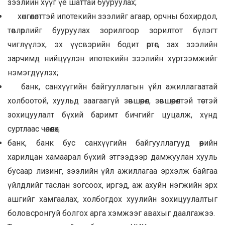
зээлийн хүүг үе шаттай бууруулах;
хөнгөлөлттэй ипотекийн зээлийг агаар, орчны бохирдол,
төвлөрлийг бууруулах зорилгоор зорилтот бүлэгт
чиглүүлэх, эх үүсвэрийн бодит өртөг, зах зээлийн
зарчимд нийцүүлэн ипотекийн зээлийн хүртээмжийг
нэмэгдүүлэх;
банк, санхүүгийн байгууллагын үйл ажиллагаатай
холбоотой, хуульд заагаагүй зөвшөөрөл, зөвшөөрөлтэй төстэй
зохицуулалт бүхий баримт бичгийг цуцалж, хүнд
суртлаас чөлөөлөх;
банк, банк бус санхүүгийн байгууллагууд өөрийн
харилцан хамаарал бүхий этгээдээр дамжуулан хууль
бусаар лизинг, зээлийн үйл ажиллагаа эрхэлж байгаа
үйлдлийг таслан зогсоох, иргэд, аж ахуйн нэгжийн эрх
ашгийг хамгаалах, холбогдох хуулийн зохицуулалтыг
боловсронгуй болгох арга хэмжээг авахыг даалгажээ.