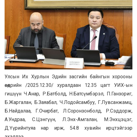
Улсын Их Хурлын Эдийн засгийн байнгын хорооны
өнөөдрийн /2025.12.30/ хуралдаан 12.35 цагт УИХ-ын
гишүүн Ч.Анар, Р.Батболд, Н.Батсүмбэрэл, П.Ганзориг,
Б.Жаргалан, Б.Заяабал, Ч.Лодойсамбуу, Г.Лувсанжамц,
Б.Найдалаа, Г.Очирбат, Л.Соронзонболд, Р.Сэддорж,
А.Ундраа, С.Цэнгүүн, Л.Энх-Амгалан, М.Энхцэцэг,
Д.Үүрийнтуяа нар ирж, 54.8 хувийн ирцтэйгээр
эхэллээ.