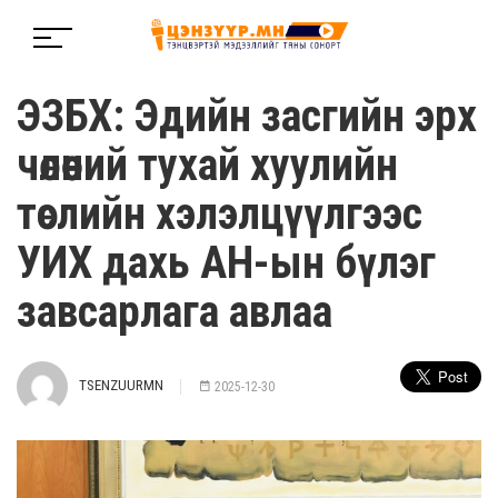
ЭЗБХ: Эдийн засгийн эрх
чөлөөний тухай хуулийн
төслийн хэлэлцүүлгээс
УИХ дахь АН-ын бүлэг
завсарлага авлаа
TSENZUURMN
2025-12-30