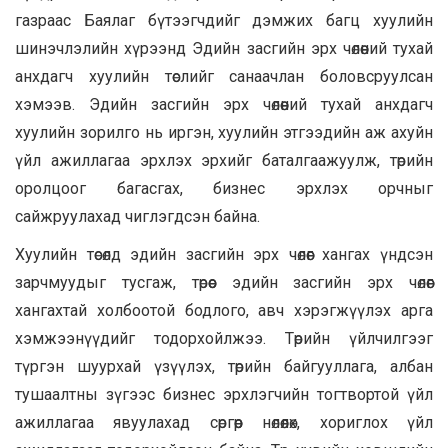
газраас Баялаг бүтээгчдийг дэмжих багц хуулийн
шинэчлэлийн хүрээнд Эдийн засгийн эрх чөлөөний тухай
анхдагч хуулийн төслийг санаачлан боловсруулсан
хэмээв. Эдийн засгийн эрх чөлөөний тухай анхдагч
хуулийн зорилго нь иргэн, хуулийн этгээдийн аж ахуйн
үйл ажиллагаа эрхлэх эрхийг баталгаажуулж, төрийн
оролцоог багасгах, бизнес эрхлэх орчныг
сайжруулахад чиглэгдсэн байна.
Хуулийн төсөлд эдийн засгийн эрх чөлөөг хангах үндсэн
зарчмуудыг тусгаж, төрөөс эдийн засгийн эрх чөлөөг
хангахтай холбоотой бодлого, авч хэрэгжүүлэх арга
хэмжээнүүдийг тодорхойлжээ. Төрийн үйлчилгээг
түргэн шуурхай үзүүлэх, төрийн байгууллага, албан
тушаалтны зүгээс бизнес эрхлэгчийн тогтвортой үйл
ажиллагаа явуулахад сөргөөр нөлөөлөх, хориглох үйл