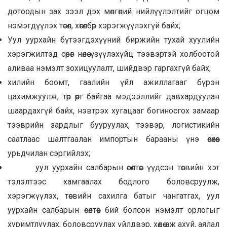
дотоодын зах зээл дэх мөнгөний нийлүүлэлтийг огцом
нэмэгдүүлэх төсөл, хөтөлбөр хэрэгжүүлэхгүй байх;
Уул уурхайн бүтээгдэхүүний биржийн тухай хуулийн
хэрэгжилтэд сөрөг нөлөө үзүүлэхүйц тээвэртэй холбоотой
аливаа нэмэлт зохицуулалт, шийдвэр гаргахгүй байх;
хилийн боомт, гаалийн үйл ажиллагааг бүрэн
цахимжуулж, төр өөрт байгаа мэдээллийг давхардуулан
шаардахгүй байх, нэвтрэх хугацааг богиносгох замаар
тээврийн зардлыг бууруулах, тээвэр, логистикийн
саатлаас шалтгаалан импортын барааны үнэ өсөхөөс
урьдчилан сэргийлэх;
уул уурхайн салбарын өсөлтөөс үүдсэн төсвийн хэт
тэлэлтээс хамгаалах бодлого боловсруулж,
хэрэгжүүлэх, төсвийн сахилга батыг чангатгах, уул
уурхайн салбарын өсөлтөөс бий болсон нэмэлт орлогыг
хуримтлуулах, боловсруулах үйлдвэр, хөдөө аж ахуй, аялал