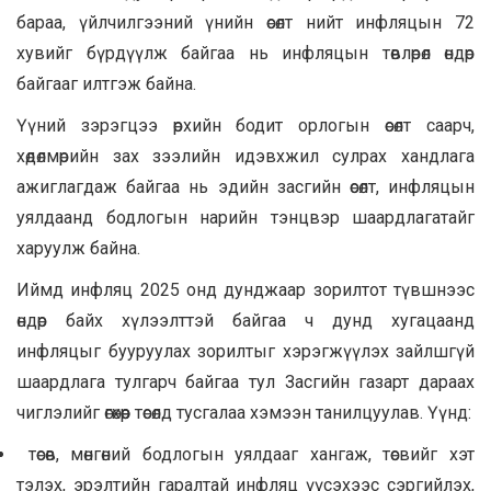
бараа, үйлчилгээний үнийн өсөлт нийт инфляцын 72
хувийг бүрдүүлж байгаа нь инфляцын төвлөрөл өндөр
байгааг илтгэж байна.
Үүний зэрэгцээ өрхийн бодит орлогын өсөлт саарч,
хөдөлмөрийн зах зээлийн идэвхжил сулрах хандлага
ажиглагдаж байгаа нь эдийн засгийн өсөлт, инфляцын
уялдаанд бодлогын нарийн тэнцвэр шаардлагатайг
харуулж байна.
Иймд инфляц 2025 онд дунджаар зорилтот түвшнээс
өндөр байх хүлээлттэй байгаа ч дунд хугацаанд
инфляцыг бууруулах зорилтыг хэрэгжүүлэх зайлшгүй
шаардлага тулгарч байгаа тул Засгийн газарт дараах
чиглэлийг өгөхөөр төсөлд тусгалаа хэмээн танилцуулав. Үүнд:
төсөв, мөнгөний бодлогын уялдааг хангаж, төсвийг хэт
тэлэх, эрэлтийн гаралтай инфляц үүсэхээс сэргийлэх,