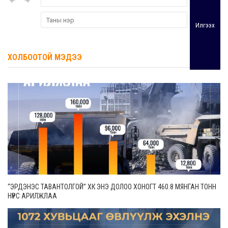
Илгээх
ХОЛБООТОЙ МЭДЭЭ
“ЭРДЭНЭС ТАВАНТОЛГОЙ” ХК ЭНЭ ДОЛОО ХОНОГТ 460.8 МЯНГАН ТОНН
НҮҮРС АРИЛЖЛАА