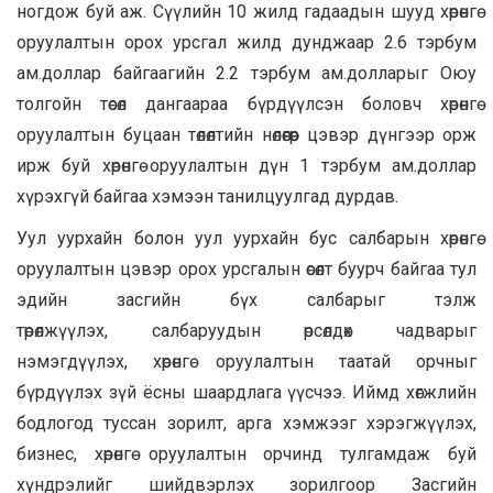
ногдож буй аж. Сүүлийн 10 жилд гадаадын шууд хөрөнгө
оруулалтын орох урсгал жилд дунджаар 2.6 тэрбум
ам.доллар байгаагийн 2.2 тэрбум ам.долларыг Оюу
толгойн төсөл дангаараа бүрдүүлсэн боловч хөрөнгө
оруулалтын буцаан төлөлтийн нөлөөгөөр цэвэр дүнгээр орж
ирж буй хөрөнгө оруулалтын дүн 1 тэрбум ам.доллар
хүрэхгүй байгаа хэмээн танилцуулгад дурдав.
Уул уурхайн болон уул уурхайн бус салбарын хөрөнгө
оруулалтын цэвэр орох урсгалын өсөлт буурч байгаа тул
эдийн засгийн бүх салбарыг тэлж
төрөлжүүлэх, салбаруудын өрсөлдөх чадварыг
нэмэгдүүлэх, хөрөнгө оруулалтын таатай орчныг
бүрдүүлэх зүй ёсны шаардлага үүсчээ. Иймд хөгжлийн
бодлогод туссан зорилт, арга хэмжээг хэрэгжүүлэх,
бизнес, хөрөнгө оруулалтын орчинд тулгамдаж буй
хүндрэлийг шийдвэрлэх зорилгоор Засгийн