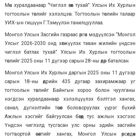
Мөн хуралдаанаар “Чиглэл өгөх тухай” Улсын Их Хурлын
тогтоолын төслийг хэлэлцэв. Тогтоолын төслийн талаар
УИХ-ын гишүүн Г.Тэмүүлэн танилцууллаа.
Монгол Улсын Засгийн газраас өргөн мэдүүлсэн “Монгол
Улсыг 2026-2030 онд хөгжүүлэх таван жилийн үндсэн
чиглэл батлах тухай” Улсын Их Хурлын тогтоолын
төслийг 2025 оны 11 дүгээр сарын 28-ны өдөр баталсан.
Монгол Улсын Их Хурлын даргын 2025 оны 11 дүгээр
сарын 18-ны өдрийн 435 дугаар захирамжаар уг
тогтоолын төслийг Байнгын хороо болон чуулганы
нэгдсэн хуралдаанаар хэлэлцүүлэх бэлтгэл хангах,
санал, дүгнэлтийн төсөл боловсруулах үүрэг бүхий
Ажлын хэсгийг байгуулсан бөгөөд тус ажлын хэсгээс
Үндсэн чиглэлд тусгасан улс орны эдийн засгийн
тогтвортой өсөлтийг хангах, Монгол Улсын өрсөлдөх