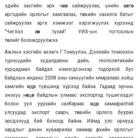
эдийн засгийн эрх чөлөөг сайжруулах, үнийн өсөлтөөс
иргэдийн орлогыг хамгаалах, төсвийн сахилга батыг
сайжруулах арга хэмжээг хэрэгжүүлэх хүрээнд
“Чиглэл өгөх тухай” УИХ-ын тогтоолын
төслийг боловсруулжээ.
Ажлын хэсгийн ахлагч Г.Тэмүүлэн, Дэлхийн томоохон
гүрнүүдийн худалдааны дайн, геополитикийн
хурцадмал байдал нэмэгдсэнээр тодорхой бус
байдлын индекс 2008 оны санхүүгийн хямралаас хойш
хамгийн өндөр түвшинд хүрээд байна. Гадаад орчны
энэхүү нөхцөл байдлын улмаас экспортод түшиглэдэг
болон уул уурхайн салбараас өндөр хамааралтай
улсуудад экспорт саарч, төсвийн орлого буурах
эрсдэлүүд бий болоод байна. Иймд улс орнууд
зардлыг дахин хуваарилах замаар өрхийн орлогыг