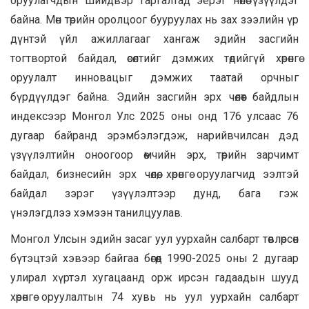
оруулагчдын шийдвэр гаргалтад эерэг нөлөө үзүүлдэг
байна. Мөн төрийн оролцоог бууруулах нь зах зээлийн үр
дүнтэй үйл ажиллагааг хангаж эдийн засгийн
тогтвортой байдал, өсөлтийг дэмжих төдийгүй хөрөнгө
оруулалт инновацыг дэмжих таатай орчныг
бүрдүүлдэг байна. Эдийн засгийн эрх чөлөөт байдлын
индексээр Монгол Улс 2025 оны онд 176 улсаас 76
дугаар байранд эрэмбэлэгдэж, нарийвчилсан дэд
үзүүлэлтийн оноогоор өмчийн эрх, төрийн зарчимт
байдал, бизнесийн эрх чөлөө, хөрөнгө оруулагчид ээлтэй
байдал зэрэг үзүүлэлтээр дунд, бага гэж
үнэлэгдлээ хэмээн танилцуулав.
Монгол Улсын эдийн засаг уул уурхайн салбарт төвлөрсөн
бүтэцтэй хэвээр байгаа бөгөөд 1990-2025 оны 2 дугаар
улирал хүртэл хугацаанд орж ирсэн гадаадын шууд
хөрөнгө оруулалтын 74 хувь нь уул уурхайн салбарт