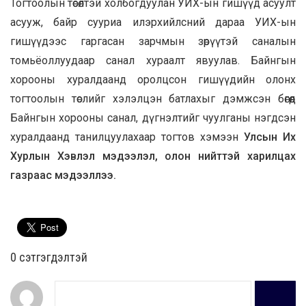
Тогтоолын төсөлтэй холбогдуулан УИХ-ын гишүүд асуулт
асууж, байр сууриа илэрхийлсний дараа УИХ-ын
гишүүдээс гаргасан зарчмын зөрүүтэй саналын
томьёоллуудаар санал хураалт явуулав. Байнгын
хорооны хуралдаанд оролцсон гишүүдийн олонх
тогтоолын төслийг хэлэлцэн батлахыг дэмжсэн бөгөөд
Байнгын хорооны санал, дүгнэлтийг чуулганы нэгдсэн
хуралдаанд танилцуулахаар тогтов хэмээн
Улсын Их
Хурлын Хэвлэл мэдээлэл, олон нийттэй харилцах
газраас мэдээллээ.
0 cэтгэгдэлтэй