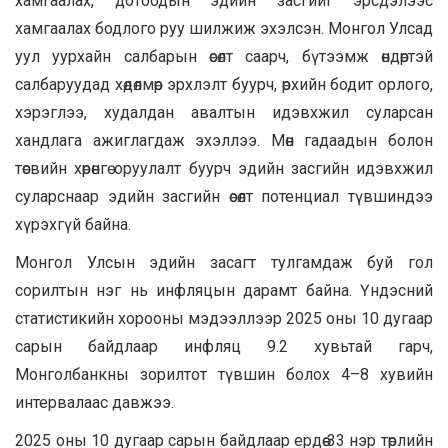
хамгаалах, дотоодын эдийн засгийг эрсдэлээс
хамгаалах бодлого руу шилжиж эхэлсэн. Монгол Улсад
уул уурхайн салбарын өсөлт саарч, бүтээмж өндөртэй
салбаруудад хөдөлмөр эрхлэлт буурч, өрхийн бодит орлого,
хэрэглээ, худалдан авалтын идэвхжил суларсан
хандлага ажиглагдаж эхэллээ. Мөн гадаадын болон
төсвийн хөрөнгө оруулалт буурч эдийн засгийн идэвхжил
суларснаар эдийн засгийн өсөлт потенциал түвшиндээ
хүрэхгүй байна.
Монгол Улсын эдийн засагт тулгамдаж буй гол
сорилтын нэг нь инфляцын дарамт байна. Үндэсний
статистикийн хорооны мэдээллээр 2025 оны 10 дугаар
сарын байдлаар инфляц 9.2 хувьтай гарч,
Монголбанкны зорилтот түвшин болох 4–8 хувийн
интервалаас давжээ.
2025 оны 10 дугаар сарын байдлаар ердөө 33 нэр төрлийн