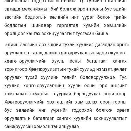
ажиллагааг тодорхойлсон байна. Төр хувийн хэвшлийн
зөвлөлдөх механизмыг бий болгож орон тооны бус эдийн
засгийн бодлогын зөвлөлийн чиг үүрэг болон төрийн
бодлогын шийдвэр гаргалтад хувийн хэвшлийн
оролцоог хангах зохицуулалтыг тусгасан байна.
Эдийн засгийн эрх чөлөөний тухай хуулийг дагалдан хөрөнгө
оруулалтыг татах, дахин хөрөнгө оруулалтыг идэвхжүүлэх,
хөрөнгө оруулагчийн хууль ёсны баталгааг хангах
зорилгоор Хөрөнгө оруулалтын тухай хуульд нэмэлт, өөрчлөлт
оруулах тухай хуулийн төслийг боловсруулжээ. Тус
хуульд хөрөнгө оруулагчийн хууль ёсны эрх ашгийг
хамгаалах гомдлыг шуурхай барагдуулах зорилгоор
Хөрөнгө оруулагчийн эрх ашгийг хамгаалах орон тооны
бус зөвлөлийн чиг үүргийг тодорхой болгож хөрөнгө
оруулалтын баталгааг хангах хуулийн зохицуулалтыг
сайжруулсан хэмээн танилцуулав.