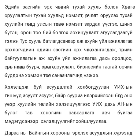
Эдийн засгийн эрх чөлөөний тухай хууль болон Хөрөнгө
оруулалтын тухай хуульд нэмэлт, өөрчлөлт оруулах тухай
хуулийн төсөлд улсын төсвөөс нэмэлт зардал үүсгэх, шинэ
бүтэц, орон тоо бий болгох зохицуулалт агуулагдаагүй
гэлээ. Тус хууль батлагдсанаар аж ахуйн үйл ажиллагаа
эрхлэгчдийн эдийн засгийн эрх чөлөө хангагдаж, төрийн
байгууллагын аж ахуйн үйл ажиллагаа дахь оролцоо,
сөрөг нөлөөлөл буурч, хөрөнгө оруулалт, бизнесийн таатай орчин
бүрдэнэ хэмээн төсөл санаачлагчид үзжээ.
Хэлэлцэж буй асуудалтай холбогдуулан УИХ-ын
гишүүд асуулт асууж, байр сууриа илэрхийлсэн бөгөөд энэ
үеэр хуулийн төслийн хэлэлцүүлгээс УИХ дахь АН-ын
бүлэг тав хоногийн завсарлага авч буйгаа
мэдэгдсэнээр хэлэлцүүлгийг хойшлууллаа.
Дараа нь Байнгын хорооны эрхлэх асуудлын хүрээнд