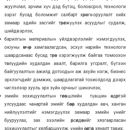
жуулчлал, эрчим хүч дэд бүтэц, боловсрол, технологи
зэрэг бусад боломжит салбарт хөрөнгө оруулалт хийх
замаар эдийн засгийг төрөлжүүлэх асуудлыг судалж,
шийдвэрлэх;
барилгын материалын үйлдвэрлэлийг нэмэгдүүлэх,
оюуны өмчөөр хамгаалагдсан, эсхүл нарийн технологи
шаардсанаас бусад төрөөс хэрэгжүүлж байгаа томоохон
төслүүдийн худалдан авалт, барилга угсралт, бүтээн
байгуулалтын ажилд дотоодын аж ахуйн нэгж, бизнес
эрхлэгчдийг дэмжих, шаардлагатай тохиолдолд дээрх
чиглэлээр хууль эрх зүйн орчныг шинэчлэх;
эмийн зохицуулалтын төлөвшлийн түвшин өндөртэй
улсуудаас чанартай эмийг бөөнөөр худалдан авч, ханган
нийлүүлэлтийг нэмэгдүүлэх замаар эмийн үнийг
бууруулах, зах зээлийн өрсөлдөөнийг хязгаарласан
зохицуулалтыг хялбаршуулж, үнийн өсөлтөд хяналт тавих;