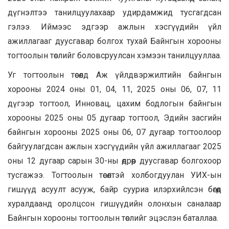
дүгнэлтээ танилцуулахаар удирдамжид тусгагдсан
гэлээ. Иймээс эдгээр ажлын хэсгүүдийн үйл
ажиллагааг дуусгавар болгох тухай Байнгын хорооны
тогтоолын төслийг боловсруулсан хэмээн танилцууллаа.
Уг тогтоолын төсөлд Аж үйлдвэржилтийн байнгын
хорооны 2024 оны 01, 04, 11, 2025 оны 06, 07, 11
дүгээр тогтоол, Инновац, цахим бодлогын байнгын
хорооны 2025 оны 05 дугаар тогтоол, Эдийн засгийн
байнгын хорооны 2025 оны 06, 07 дугаар тогтоолоор
байгуулагдсан ажлын хэсгүүдийн үйл ажиллагааг 2025
оны 12 дугаар сарын 30-ны өдрөөр дуусгавар болгохоор
тусгажээ. Тогтоолын төсөлтэй холбогдуулан УИХ-ын
гишүүд асуулт асууж, байр сууриа илэрхийлсэн бөгөөд
хуралдаанд оролцсон гишүүдийн олонхын саналаар
Байнгын хорооны тогтоолын төслийг эцэслэн баталлаа.