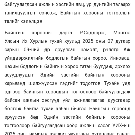
байгуулагдсан ажлын хэсгийн явц, үр дүнгийн талаарх
танилцуулгыг сонсож, Байнгын хорооны тогтоолын
төслийг хэлэлцэв.
Байнгын хорооны дарга Р.Сэддорж, Монгол
Улсын Их Хурлын тухай хуульд 2025 оны 07 дугаар
сарын 09-ний өдөр оруулсан нэмэлт, өөрчлөлтөөр Аж
үйлдвэржилтийн бодлогын байнгын хороо, Инновац,
цахим бодлогын байнгын хороо татан буугдаж, эрхлэх
асуудлуудыг Эдийн засгийн байнгын хорооны
харьяанд шилжүүлсэн гэдгийг тодотгов. Тухайн үед
эдгээр байнгын хороодын тогтоолоор байгуулагдаж
байсан ажлын хэсгүүд үйл ажиллагаагаа дуусгавар
болгож байгаа тухай албан бичгээ Байнгын хороонд
ирүүлсэн бөгөөд Эдийн засгийн байнгын хорооны
тогтоолоор байгуулагдсан хоёр ажлын хэсэг УИХ-ын
2025 оны намрын ээлжит чуулганы хугацаанд санал,