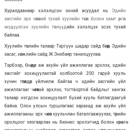
Хуралдаанаар хэлэлцсэн эхний асуудал нь
Эдийн
засгийн эрх чөлөөний тухай хуулийн төсөл болон хамт өргөн
мэдүүлсэн хуулийн төслүүд
ийн хэлэлцэх эсэх тухай
байлаа.
Хуулийн төслийн талаар Тэргүүн шадар сайд бөгөөд Эдийн
засаг, хөгжлийн сайд Ж.Энхбаяр танилцуулав.
Тэрбээр, Өнөөдөр аж ахуйн үйл ажиллагаа эрхлэх, эдийн
засгийг зохицуулахтай холбоотой 200 гаруй хууль
хүчин төгөлдөр үйлчилж байгаа ч эдийн засгийн үйл
ажиллагааг чөлөөтэй эрхлэх, тогтвортой байдлыг хангах
талаар нэгдсэн зохицуулалт бүхий хууль батлагдаагүй
байна. Олон улсын туршлагаас харахад аж ахуйн үйл
ажиллагааны эрх чөлөөг хуульчлан баталгаажуулах, төрийн
оролцоог хязгаарлах нь бизнес эрхлэгчид болон хөрөнгө