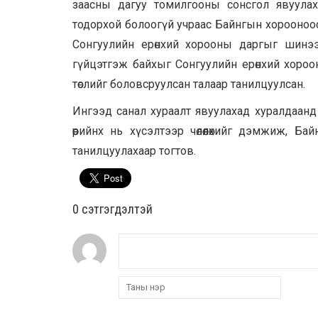
заасны дагуу томилгооны сонсгол явуулах
тодорхой болоогүй учраас Байнгын хорооноос С
Сонгуулийн ерөнхий хорооны даргыг шинээ
гүйцэтгэж байхыг Сонгуулийн ерөнхий хоро
төслийг боловсруулсан талаар танилцуулсан.
Ингээд санал хураалт явуулахад хуралдаан
өөрийнх нь хүсэлтээр чөлөөлөхийг дэмжиж, 
танилцуулахаар тогтов.
0 cэтгэгдэлтэй