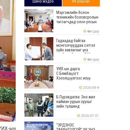
Шинэ мэдээ
Их уншсан
Мэргэжлийн болон
техникийн боловсролын
төгсөгчдөд олон улсын
хэмжээнд хүлээн
зөвшөөрөгдөх ур
Өчигдөр
чадваруудыг олгоно
Гадаадад байгаа
монголчууддаа сэтгэл
зүйн зөвлөгөөг үнэ
төлбөргүй өгдөг Т.Мөнх-
Эрдэнийг Боловсролын
Өчигдөр
тэргүүний ажилтнаар
шагналаа
УИХ-ын дарга
С.Бямбацогт:
Хэлэлцүүлгээс илүү
хэрэгжилт, амлалтаас
илүү бодит үр дүн чухал
2026-08-4
Б.Пүрэвдагва: Энэ жил
найман уурын зуухыг
хийн түлшинд
шилжүүлэхээр ажиллаж
байна
2026-07-31
“ЭРДЭНЭС
 УИХ-ын
ТАВАНТОЛГОЙ” ХК ЭНЭ