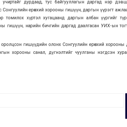
 учиртайг дурдаад, тус байгууллагын даргад нэр дэв
онгуулийн ерөнхий хорооны гишүүн, даргын үүрэгт ажлаас чө
р томилох хүртэл хугацаанд даргын албан үүргийг тү
оны гишүүн, нарийн бичгийн даргад даалгасан УИХ-ын то
д оролцсон гишүүдийн олонх Сонгуулийн ерөнхий хорооны
Байнгын хорооны санал, дүгнэлтийг чуулганы нэгдсэн хур