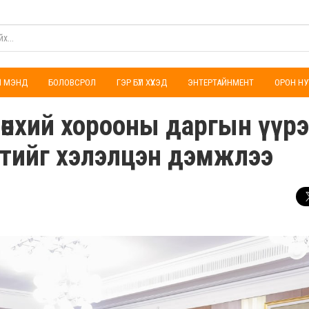
ҮЛ МЭНД
БОЛОВСРОЛ
ГЭР БҮЛ ХҮҮХЭД
ЭНТЕРТАЙНМЕНТ
ОРОН НУ
өнхий хорооны даргын үүрэ
үсэлтийг хэлэлцэн дэмжлээ