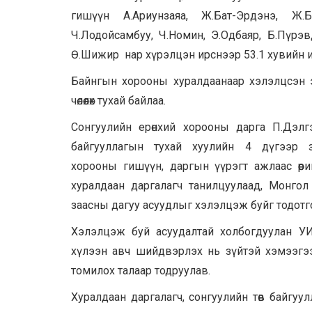
гишүүн А.Ариунзаяа, Ж.Бат-Эрдэнэ, Ж.Б
Ч.Лодойсамбуу, Ч.Номин, Э.Одбаяр, Б.Пүрэвд
Ө.Шижир нар хүрэлцэн ирснээр 53.1 хувийн 
Байнгын хорооны хуралдаанаар хэлэлцсэн э
чөлөөлөх тухай байлаа.
Сонгуулийн ерөнхий хорооны дарга П.Дэлг
байгууллагын тухай хуулийн 4 дүгээр з
хорооны гишүүн, даргын үүрэгт ажлаас өөрий
хуралдаан даргалагч танилцуулаад, Монго
заасны дагуу асуудлыг хэлэлцэж буйг тодотг
Хэлэлцэж буй асуудалтай холбогдуулан УИХ-
хүлээн авч шийдвэрлэх нь зүйтэй хэмээгээ
томилох талаар тодруулав.
Хуралдаан даргалагч, сонгуулийн төв байгуулл