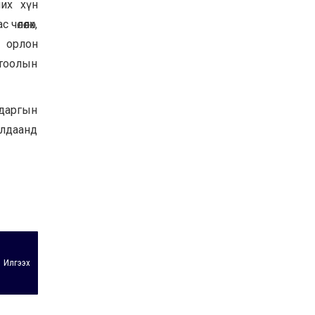
ших хүн
Байнгын хорооны дарга
лөөлөх,
М.Мандхай Цөлжилттэй
тэмцэх тухай НҮБ-ын
р орлон
конвенцын талуудын 17
дугаар бага хурал
2026-07-20
гтоолын
(СОР17)-ын бэлтгэл
ажлын явцтай танилцлаа
 даргын
алдаанд
Илгээх