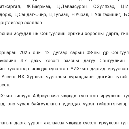
атжаргал, Ж.Баярмаа, Ц.Даваасүрэн, С.Зулпхар, Ц.Ид
орж, Ц.Сандаг-Очир, Ц.Туваан, Н.Учрал, Г.Уянгахишиг, Б.
ирцтэйгээр эхэллээ.
хний асуудал нь Сонгуулийн ерөнхий хорооны дарга, ги
эрнаран 2025 оны 12 дугаар сарын 08-ны өдөр Сонгуул
үйлийн 4.7 дахь хэсэгт заасны дагуу Сонгуулийн е
н хүсэлтээр чөлөөлөгдөх хүсэлтээ УИХ-ын даргад ирүүлсэн
л Улсын ИХ Хурлын чуулганы хуралдааны дэгийн тухай
осон.
ын гишүүн А.Ариунзаяа чөлөөлөгдөх хүсэлтээ ирүүлсэн хү
д, энэ чухал байгууллагыг удирдах үүрэг гүйцэтгэгчээр
агын дарга үүрэгт ажлаасаа чөлөөлөгдөх хүсэлт ирүүлсэн тул