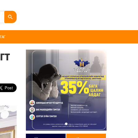
ТАГ
гт