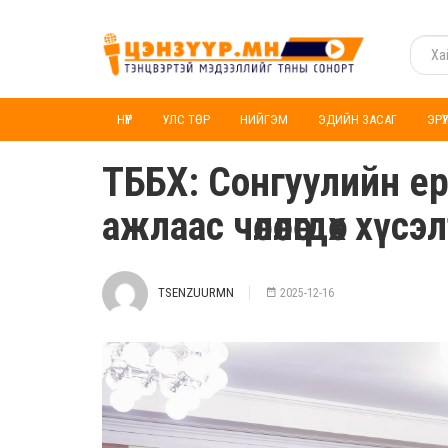
НҮҮР
УЛС ТӨР
НИЙГЭМ
ЭДИЙН ЗАСАГ
ЭРҮ
ТББХ: Сонгуулийн ер
ажлаас чөлөөлөгдөх х
TSENZUURMN
2025-12-16