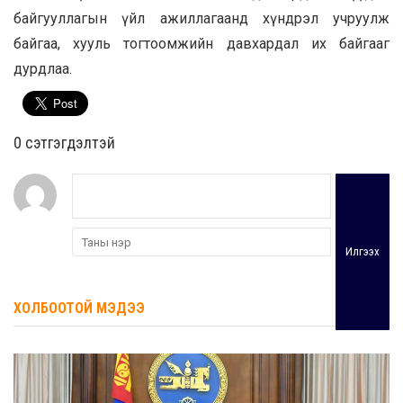
байгууллагын үйл ажиллагаанд хүндрэл учруулж
байгаа, хууль тогтоомжийн давхардал их байгааг
дурдлаа.
0 cэтгэгдэлтэй
Илгээх
ХОЛБООТОЙ МЭДЭЭ