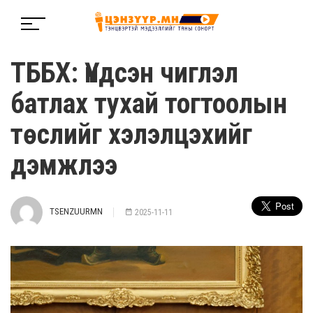
ТББХ: Үндсэн чиглэл
батлах тухай тогтоолын
төслийг хэлэлцэхийг
дэмжлээ
TSENZUURMN
2025-11-11