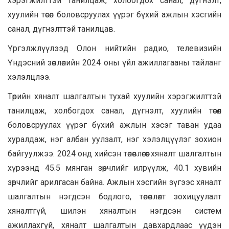
хэрэгжилттэй танилцаж, холбогдох санал, дүгнэлт,
хуулийн төсөл боловсруулах үүрэг бүхий ажлын хэсгийн
санал, дүгнэлттэй танилцав.
Үргэлжлүүлээд Олон нийтийн радио, телевизийн
Үндэсний зөвлөлийн 2024 оны үйл ажиллагааны тайланг
хэлэлцлээ.
Төрийн хяналт шалгалтын тухай хуулийн хэрэгжилттэй
танилцаж, холбогдох санал, дүгнэлт, хуулийн төсөл
боловсруулах үүрэг бүхий ажлын хэсэг таван удаа
хуралдаж, нэг албан уулзалт, нэг хэлэлцүүлэг зохион
байгуулжээ. 2024 онд хийсэн төлөвлөгөөт хяналт шалгалтын
хүрээнд 45.5 мянган зөрчлийг илрүүлж, 40.1 хувийн
зөрчлийг арилгасан байна. Ажлын хэсгийн зүгээс хяналт
шалгалтын нэгдсэн бодлого, төлөвлөлт зохицуулалт
хяналтгүй, шилэн хяналтын нэгдсэн систем
ажиллахгүй, хяналт шалгалтын давхардлаас үүдэн