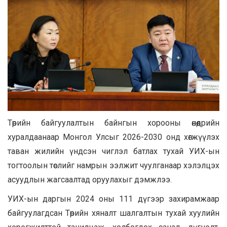
Төрийн байгуулалтын байнгын хорооны өнөөдрийн
хуралдаанаар Монгол Улсыг 2026-2030 онд хөгжүүлэх
таван жилийн үндсэн чиглэл батлах тухай УИХ-ын
тогтоолын төслийг намрын ээлжит чуулганаар хэлэлцэх
асуудлын жагсаалтад оруулахыг дэмжлээ.
УИХ-ын даргын 2024 оны 111 дүгээр захирамжаар
байгуулагдсан Төрийн хяналт шалгалтын тухай хуулийн