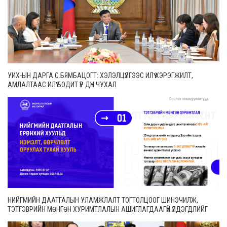
УИХ-ЫН ДАРГА С.БЯМБАЦОГТ: ХЭЛЭЛЦҮҮЛГЭЭС ИЛҮҮ ХЭРЭГЖИЛТ,
АМЛАЛТААС ИЛҮҮ БОДИТ ҮР ДҮН ЧУХАЛ
НИЙГМИЙН ДААТГАЛЫН УЛАМЖЛАЛТ ТОГТОЛЦООГ ШИНЭЧИЛЖ,
ТЭТГЭВРИЙН МӨНГӨН ХУРИМТЛАЛЫН АШИГЛАГДААГҮЙ ҮЛДЭГДЛИЙГ
ӨВЛҮҮЛЭХ БОЛОМЖТОЙ БОЛЛОО