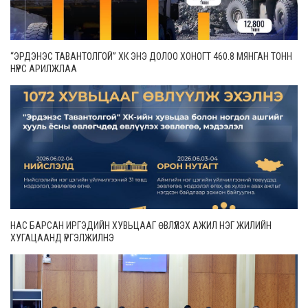
“ЭРДЭНЭС ТАВАНТОЛГОЙ” ХК ЭНЭ ДОЛОО ХОНОГТ 460.8 МЯНГАН ТОНН
НҮҮРС АРИЛЖЛАА
НАС БАРСАН ИРГЭДИЙН ХУВЬЦААГ ӨВЛҮҮЛЭХ АЖИЛ НЭГ ЖИЛИЙН
ХУГАЦААНД ҮРГЭЛЖИЛНЭ