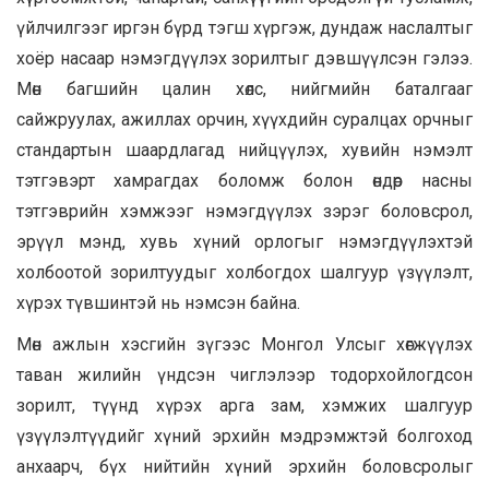
үйлчилгээг иргэн бүрд тэгш хүргэж, дундаж наслалтыг
хоёр насаар нэмэгдүүлэх зорилтыг дэвшүүлсэн гэлээ.
Мөн багшийн цалин хөлс, нийгмийн баталгааг
сайжруулах, ажиллах орчин, хүүхдийн суралцах орчныг
стандартын шаардлагад нийцүүлэх, хувийн нэмэлт
тэтгэвэрт хамрагдах боломж болон өндөр насны
тэтгэврийн хэмжээг нэмэгдүүлэх зэрэг боловсрол,
эрүүл мэнд, хувь хүний орлогыг нэмэгдүүлэхтэй
холбоотой зорилтуудыг холбогдох шалгуур үзүүлэлт,
хүрэх түвшинтэй нь нэмсэн байна.
Мөн ажлын хэсгийн зүгээс Монгол Улсыг хөгжүүлэх
таван жилийн үндсэн чиглэлээр тодорхойлогдсон
зорилт, түүнд хүрэх арга зам, хэмжих шалгуур
үзүүлэлтүүдийг хүний эрхийн мэдрэмжтэй болгоход
анхаарч, бүх нийтийн хүний эрхийн боловсролыг