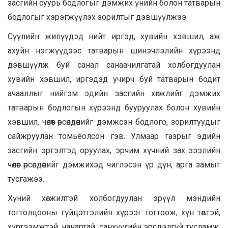
засгийн суурь бодлогыг дэмжих үнийн болон татварын
бодлогыг хэрэгжүүлэх зорилтыг дэвшүүлжээ.
Сүүлийн жилүүдэд нийт иргэд, хувийн хэвшил, аж
ахуйн нэгжүүдээс татварын шинэчлэлийн хүрээнд
дэвшүүлж буй санал санаачилгатай холбогдуулан
хувийн хэвшил, иргэдэд учирч буй татварын бодит
ачааллыг нийгэм эдийн засгийн хөгжлийг дэмжих
татварын бодлогын хүрээнд бууруулах болон хувийн
хэвшил, чөлөөт өрсөлдөөнийг дэмжсэн бодлого, зорилтуудыг
сайжруулан томьёолсон гэв. Улмаар газрыг эдийн
засгийн эргэлтэд оруулах, эрчим хүчний зах зээлийн
чөлөөт өрсөлдөөнийг дэмжихэд чиглэсэн үр дүн, арга замыг
тусгажээ.
Хүний хөгжилтэй холбогдуулан эрүүл мэндийн
тогтолцооны гүйцэтгэлийн хүрээг тогтоож, хүн төвтэй,
хүртээмжтэй, чанартай, санхүүгийн эрсдэлгүй тусламж,