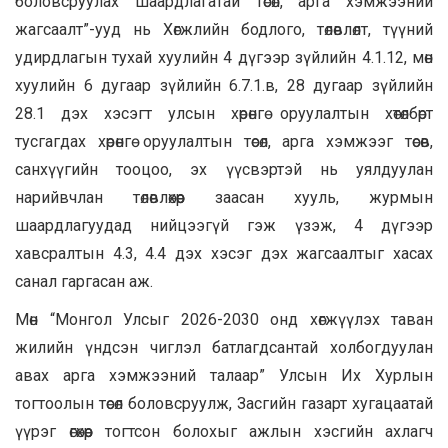
боловсруулах шаардлагатай төсөл, арга хэмжээний
жагсаалт”-ууд нь Хөгжлийн бодлого, төлөвлөлт, түүний
удирдлагын тухай хуулийн 4 дүгээр зүйлийн 4.1.12, мөн
хуулийн 6 дугаар зүйлийн 6.7.1.в, 28 дугаар зүйлийн
28.1 дэх хэсэгт улсын хөрөнгө оруулалтын хөтөлбөрт
тусгагдах хөрөнгө оруулалтын төсөл, арга хэмжээг төсөв,
санхүүгийн тооцоо, эх үүсвэртэй нь уялдуулан
нарийвчлан төлөвлөхөөр заасан хууль, журмын
шаардлагуудад нийцээгүй гэж үзэж, 4 дүгээр
хавсралтын 4.3, 4.4 дэх хэсэг дэх жагсаалтыг хасах
санал гаргасан аж.
Мөн “Монгол Улсыг 2026-2030 онд хөгжүүлэх таван
жилийн үндсэн чиглэл батлагдсантай холбогдуулан
авах арга хэмжээний талаар” Улсын Их Хурлын
тогтоолын төсөл боловсруулж, Засгийн газарт хугацаатай
үүрэг өгөхөөр тогтсон болохыг ажлын хэсгийн ахлагч