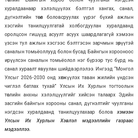
хуралдаанаар хэлэлцүүлэх бэлтгэл хангах, санал,
дүгнэлтийн төсөл боловсруулах үүрэг бүхий ажлын
хэсгийн танилцуулгатай холбогдуулан хуралдаанд
оролцсон гишүүд асуулт асуух шаардлагагүй хэмээн
үзсэн тул ажлын хэсгээс бэлтгэсэн зарчмын зөрүүтэй
саналын томьёоллууд болон бусад Байнгын хорооноос
ирүүлсэн саналын томьёолол нэг бүрээр тус бүрд нь
санал хураалт явуулан шийдвэрлэлээ. Ингээд “Монгол
Улсыг 2026-2030 онд хөгжүүлэх таван жилийн үндсэн
чиглэл батлах тухай” Улсын Их Хурлын тогтоолын
төслийн анхны хэлэлцүүлгийг хийсэн талаарх Эдийн
засгийн байнгын хорооны санал, дүгнэлтийг чуулганы
нэгдсэн хуралдаанд танилцуулахаар болов
хэмээн
Улсын Их Хурлын Хэвлэл мэдээллийн газраас
мэдээллээ.