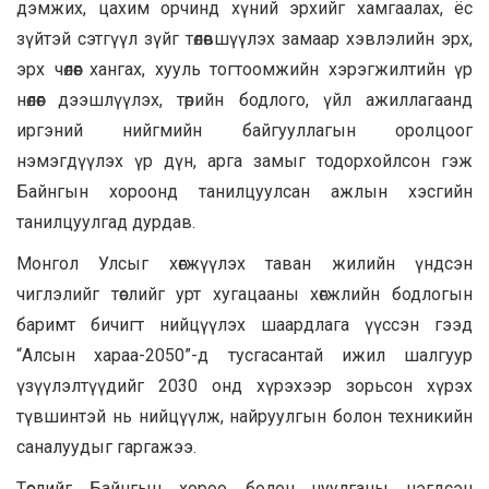
дэмжих, цахим орчинд хүний эрхийг хамгаалах, ёс
зүйтэй сэтгүүл зүйг төлөвшүүлэх замаар хэвлэлийн эрх,
эрх чөлөөг хангах, хууль тогтоомжийн хэрэгжилтийн үр
нөлөөг дээшлүүлэх, төрийн бодлого, үйл ажиллагаанд
иргэний нийгмийн байгууллагын оролцоог
нэмэгдүүлэх үр дүн, арга замыг тодорхойлсон гэж
Байнгын хороонд танилцуулсан ажлын хэсгийн
танилцуулгад дурдав.
Монгол Улсыг хөгжүүлэх таван жилийн үндсэн
чиглэлийг төслийг урт хугацааны хөгжлийн бодлогын
баримт бичигт нийцүүлэх шаардлага үүссэн гээд
“Алсын хараа-2050”-д тусгасантай ижил шалгуур
үзүүлэлтүүдийг 2030 онд хүрэхээр зорьсон хүрэх
түвшинтэй нь нийцүүлж, найруулгын болон техникийн
саналуудыг гаргажээ.
Төслийг Байнгын хороо болон чуулганы нэгдсэн