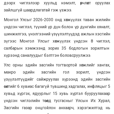
дээрх чиглэлээр хуульд нэмэлт, өөрчлөлт оруулах
зайлшгүй шаардлагатай гэж үзжээ.
Монгол Улсыг 2026-2030 онд хөгжүүлэх таван жилийн
үндсэн чиглэл, түүний үр дүн болон үр дүнгийн хяналт,
шинжилгээ, үнэлгээний үзүүлэлтүүдэд ажлын хэсгийн
зүгээс Монгол Улсыг хөгжүүлэх үндсэн 8 чиглэл,
салбарын хэмжээнд зорих 35 бодлогын зорилтын
хүрээнд саналуудыг бэлтгэн боловсруулжээ.
Улс орны эдийн засгийн тогтвортой хөгжлийг хангах,
макро эдийн засгийн гол зорилт, үндсэн
үзүүлэлтүүдийг сайжруулах хүрээнд эдийн засгийн
өсөлтийг 6 хувиас багагүй түвшинд хадгалах, инфляцыг 5
хувьд хүргэх, ядуурлыг 15 хувь хүртэл бууруулахаар
үндсэн чиглэлийн төсөлд тусгасныг Улсын Их Хурал,
Засгийн газар онцгойлон анхаарч, хэрэгжилтэд нь