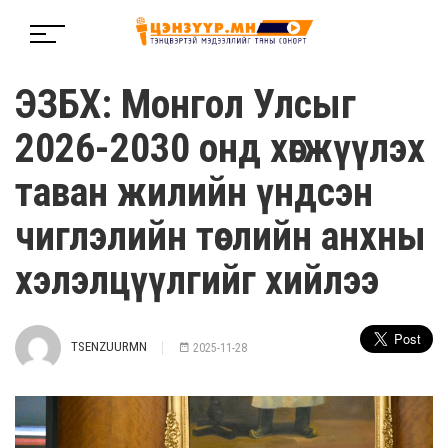
ЭЗБХ: Монгол Улсыг
2026-2030 онд хөгжүүлэх
таван жилийн үндсэн
чиглэлийн төслийн анхны
хэлэлцүүлгийг хийлээ
TSENZUURMN
2025-11-28