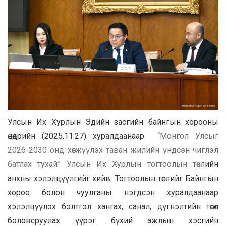
Улсын Их Хурлын Эдийн засгийн байнгын хорооны
өнөөдрийн (2025.11.27) хуралдаанаар
“Монгол Улсыг
2026-2030 онд хөгжүүлэх таван жилийн үндсэн чиглэл
батлах тухай” Улсын Их Хурлын тогтоолын төсл
ийн
анхны хэлэлцүүлгийг хийв. Тогтоолын төслийг Байнгын
хороо болон чуулганы нэгдсэн хуралдаанаар
хэлэлцүүлэх бэлтгэл хангах, санал, дүгнэлтийн төсөл
боловсруулах үүрэг бүхий ажлын хэсгийн