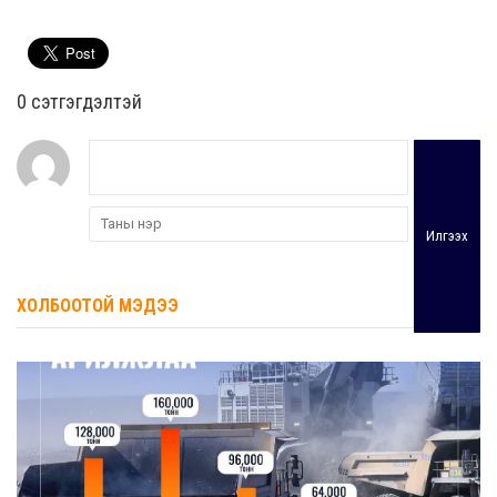
0 cэтгэгдэлтэй
Илгээх
ХОЛБООТОЙ МЭДЭЭ