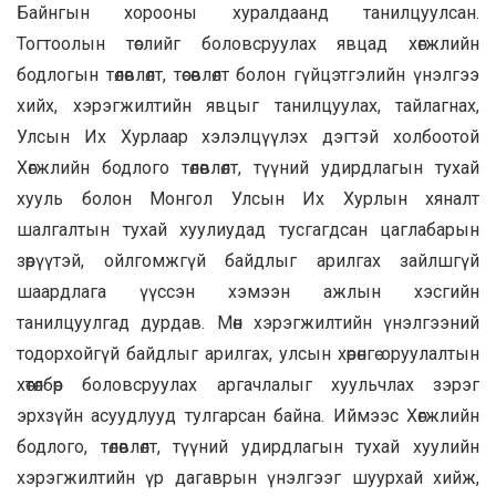
Байнгын хорооны хуралдаанд танилцуулсан.
Тогтоолын төслийг боловсруулах явцад хөгжлийн
бодлогын төлөвлөлт, төсөвлөлт болон гүйцэтгэлийн үнэлгээ
хийх, хэрэгжилтийн явцыг танилцуулах, тайлагнах,
Улсын Их Хурлаар хэлэлцүүлэх дэгтэй холбоотой
Хөгжлийн бодлого төлөвлөлт, түүний удирдлагын тухай
хууль болон Монгол Улсын Их Хурлын хяналт
шалгалтын тухай хуулиудад тусгагдсан цаглабарын
зөрүүтэй, ойлгомжгүй байдлыг арилгах зайлшгүй
шаардлага үүссэн хэмээн ажлын хэсгийн
танилцуулгад дурдав. Мөн хэрэгжилтийн үнэлгээний
тодорхойгүй байдлыг арилгах, улсын хөрөнгө оруулалтын
хөтөлбөр боловсруулах аргачлалыг хуульчлах зэрэг
эрхзүйн асуудлууд тулгарсан байна. Иймээс Хөгжлийн
бодлого, төлөвлөлт, түүний удирдлагын тухай хуулийн
хэрэгжилтийн үр дагаврын үнэлгээг шуурхай хийж,