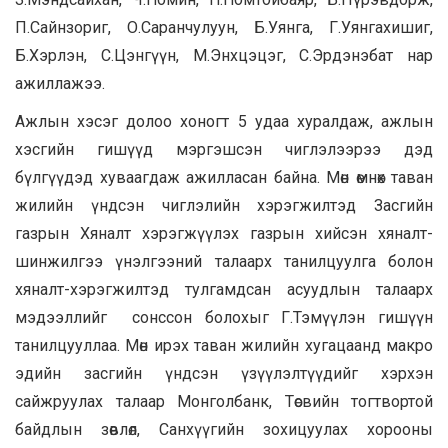
П.Сайнзориг, О.Саранчулуун, Б.Уянга, Г.Уянгахишиг,
Б.Хэрлэн, С.Цэнгүүн, М.Энхцэцэг, С.Эрдэнэбат нар
ажиллажээ.
Ажлын хэсэг долоо хоногт 5 удаа хуралдаж, ажлын
хэсгийн гишүүд мэргэшсэн чиглэлээрээ дэд
бүлгүүдэд хуваагдаж ажилласан байна. Мөн өмнөх таван
жилийн үндсэн чиглэлийн хэрэгжилтэд Засгийн
газрын Хяналт хэрэгжүүлэх газрын хийсэн хяналт-
шинжилгээ үнэлгээний талаарх танилцуулга болон
хяналт-хэрэгжилтэд тулгамдсан асуудлын талаарх
мэдээллийг сонссон болохыг Г.Тэмүүлэн гишүүн
танилцууллаа. Мөн ирэх таван жилийн хугацаанд макро
эдийн засгийн үндсэн үзүүлэлтүүдийг хэрхэн
сайжруулах талаар Монголбанк, Төсвийн тогтвортой
байдлын зөвлөл, Санхүүгийн зохицуулах хорооны