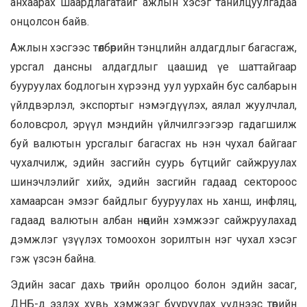
анхаарах шаардлагатайг ажлын хэсэг танилцуулгадаа
онцолсон байв.
Ажлын хэсгээс төлбөрийн тэнцлийн алдагдлыг багасгаж,
урсгал дансны алдагдлыг цаашид үе шаттайгаар
бууруулах бодлогын хүрээнд уул уурхайн бус салбарын
үйлдвэрлэл, экспортыг нэмэгдүүлэх, аялал жуулчлал,
боловсрол, эрүүл мэндийн үйлчилгээгээр гадагшилж
буй валютын урсгалыг багасгах нь нэн чухал байгааг
чухалчилж, эдийн засгийн суурь бүтцийг сайжруулах
шинэчлэлийг хийх, эдийн засгийн гадаад сектороос
хамаарсан эмзэг байдлыг бууруулах нь ханш, инфляц,
гадаад валютын албан нөөцийн хэмжээг сайжруулахад
дэмжлэг үзүүлэх томоохон зорилтын нэг чухал хэсэг
гэж үзсэн байна.
Эдийн засаг дахь төрийн оролцоо болон эдийн засаг,
ДНБ-д эзлэх хувь хэмжээг бууруулах үүднээс төрийн