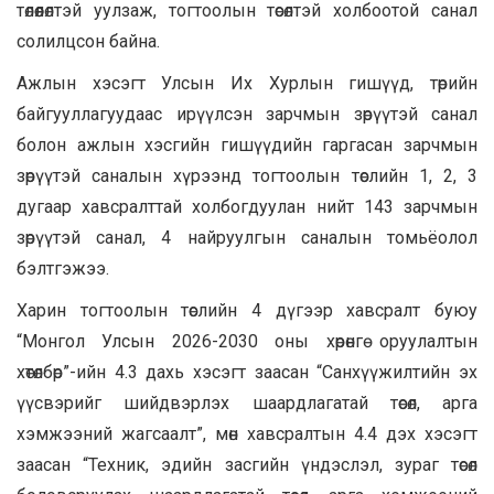
төлөөлөлтэй уулзаж, тогтоолын төсөлтэй холбоотой санал
солилцсон байна.
Ажлын хэсэгт Улсын Их Хурлын гишүүд, төрийн
байгууллагуудаас ирүүлсэн зарчмын зөрүүтэй санал
болон ажлын хэсгийн гишүүдийн гаргасан зарчмын
зөрүүтэй саналын хүрээнд тогтоолын төслийн 1, 2, 3
дугаар хавсралттай холбогдуулан нийт 143 зарчмын
зөрүүтэй санал, 4 найруулгын саналын томьёолол
бэлтгэжээ.
Харин тогтоолын төслийн 4 дүгээр хавсралт буюу
“Монгол Улсын 2026-2030 оны хөрөнгө оруулалтын
хөтөлбөр”-ийн 4.3 дахь хэсэгт заасан “Санхүүжилтийн эх
үүсвэрийг шийдвэрлэх шаардлагатай төсөл, арга
хэмжээний жагсаалт”, мөн хавсралтын 4.4 дэх хэсэгт
заасан “Техник, эдийн засгийн үндэслэл, зураг төсөл