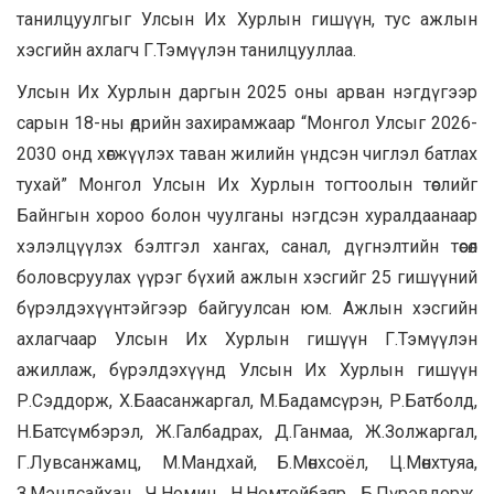
танилцуулгыг Улсын Их Хурлын гишүүн, тус ажлын
хэсгийн ахлагч Г.Тэмүүлэн танилцууллаа.
Улсын Их Хурлын даргын 2025 оны арван нэгдүгээр
сарын 18-ны өдрийн захирамжаар “Монгол Улсыг 2026-
2030 онд хөгжүүлэх таван жилийн үндсэн чиглэл батлах
тухай” Монгол Улсын Их Хурлын тогтоолын төслийг
Байнгын хороо болон чуулганы нэгдсэн хуралдаанаар
хэлэлцүүлэх бэлтгэл хангах, санал, дүгнэлтийн төсөл
боловсруулах үүрэг бүхий ажлын хэсгийг 25 гишүүний
бүрэлдэхүүнтэйгээр байгуулсан юм. Ажлын хэсгийн
ахлагчаар Улсын Их Хурлын гишүүн Г.Тэмүүлэн
ажиллаж, бүрэлдэхүүнд Улсын Их Хурлын гишүүн
Р.Сэддорж, Х.Баасанжаргал, М.Бадамсүрэн, Р.Батболд,
Н.Батсүмбэрэл, Ж.Галбадрах, Д.Ганмаа, Ж.Золжаргал,
Г.Лувсанжамц, М.Мандхай, Б.Мөнхсоёл, Ц.Мөнхтуяа,
З.Мэндсайхан, Ч.Номин, Н.Номтойбаяр, Б.Пүрэвдорж,