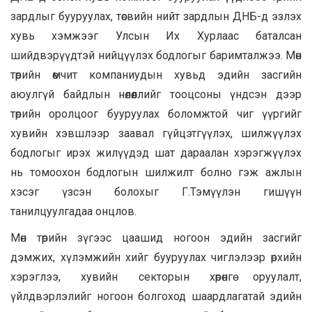
зардлыг бууруулах, төсвийн нийт зардлын ДНБ-д эзлэх
хувь хэмжээг Улсын Их Хурлаас баталсан
шийдвэрүүдтэй нийцүүлэх бодлогыг баримталжээ. Мөн
төрийн өмчит компаниудын хувьд эдийн засгийн
аюулгүй байдлын нөлөөллийг тооцсоны үндсэн дээр
төрийн оролцоог бууруулах боломжтой чиг үүргийг
хувийн хэвшлээр заавал гүйцэтгүүлэх, шилжүүлэх
бодлогыг ирэх жилүүдэд шат дараалан хэрэгжүүлэх
нь томоохон бодлогын шилжилт болно гэж ажлын
хэсэг үзсэн болохыг Г.Тэмүүлэн гишүүн
танилцуулгадаа онцлов.
Мөн төрийн зүгээс цаашид ногоон эдийн засгийг
дэмжих, хүлэмжийн хийг бууруулах чиглэлээр өрхийн
хэрэглээ, хувийн секторын хөрөнгө оруулалт,
үйлдвэрлэлийг ногоон болгоход шаардлагатай эдийн