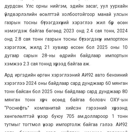
дурдсан. Улс орны нийгэм, эдийн засаг, уул уурхайн
үйлдвэрлэлийн өсөлттэй холбоотойгоор манай улсын
газрын тосны бүтээгдэхүүний хэрэглээ жил бүр өсөн
нэмэгдэж байгаа бөгөөд 2023 онд 2.4 сая тонн, 2024
онд 2.8 сая тонн газрын тосны бүтээгдэхүүн импортлон
хэрэглэж, жилд 21 хувиар өссөн бол 2025 оны 10
дугаар сарын 28-ны өдрийн байдлаар импортын
хэмжээ 2.3 сая тоннд хүрээд байгаа аж.
Ард иргэдийн өргөн хэрэглээний АИ92 авто бензиний
хэрэглээ 2024 оны байдлаар сард дунджаар 60 мянган
тонн байсан бол 2025 оны байдлаар сард дунджаар 80
мянган тонн хүрч өсөөд байгаа боловч ОХУ-ын
“Роснефть” компанитай хийсэн гэрээний хүрээнд
хөнгөлөлттэй үнээр буюу 705 ам.доллароор 1 тонн
тутмыг тогтмол үнээр импортолж байгаа гэлээ. АИ92