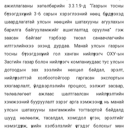
ажиллагааны хөтөлбөрийн 3.3.1.9-д “Газрын тосны
бүтээгдэхүүний 3-6 сарын хэрэглээний нөөц бүрдүүлэхэд
шаардлагатай улсын нөөцийн шатахууны агуулахын
барилга байгууламжийг ашиглалтад оруулна” гэж
заасан байгааг тэрбээр төсөл санаачлагчийн
илтгэлийнхээ эхэнд дурдав. Манай улсын газрын
тосны бүтээгдэхүүний гол ханган нийлүүлэгч ОХУ-ын
Засгийн газар болон нийлүүлэгч компаниудаас тус улсын
дотоодын зах зээлийн нөхцөл байдал, эрэлт,
нийлүүлэлттэй холбоотойгоор гаргасан экспортын
хязгаарлалт, үйлдвэрлэлийн процесс, ээлжит засвар,
төлөвлөгөөт ажлаас шалтгаалсан нийлүүлэлтийн
хэмжээний бууруулалт зэрэг арга хэмжээнүүд нь манай
улсын шатахууны хангамжийн тогтвортой байдалд
шууд нөлөөлж, тасалдал, хомсдол үүсгэн, эрэлтийг
нэмэгдүүлж, үнийн хэлбэлзлийг үүсгэдэг болохыг мөн