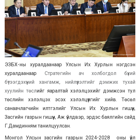
ЭЗБХ-ны хуралдаанаар Улсын Их Хурлын нэгдсэн
хуралдаанаар
Стратегийн ач холбогдол бүхий
бүтээгдэхүүний хангамж, нийлүүлэлтийг дэмжих тухай
хуулийн төсл
ийг яаралтай хэлэлцэхийг дэмжсэн тул
төслийн хэлэлцэх эсэх хэлэлцүүлгийг хийв. Төсөл
санаачлагчийн илтгэлийг Улсын Их Хурлын гишүүн,
Засгийн газрын гишүүн, Аж үйлдвэр, эрдэс баялгийн сайд
Г.Дамдинням танилцуулсан.
Монгол Улсын засгийн газрын 2024-2028 оны үйл