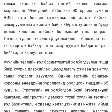
хянаж ажиллаж байгаа гэдгийг ажлын хэсгээс
мэдээлээд “Өчигдрийн байдлаар 40 орчим суманд
АИ92 авто бензин хязгаарлалттай олгож байгааг
сайжруулахаар ажиллаж байна. Ойрын хугацаанд буюу
долоо хоногтоо шийдэх боломжтой гэж тооцсон.
Гэхдээ түгээлт тасралтгүй үргэлжилдэг болохоор нэг
газар хүргэж байхад нөгөө газар дуусаж байдаг онцлог
бий” гэдэг хариултыг өгсөн.
Хуулийн төслийн үзэл баримтлалтай холбогдуулан гишүүд
байр сууриа илэрхийлэх шаардлагагүй хэмээн үзсэн тул
санал хураалт явууллаа. Эдийн засгийн байнгын
хорооны өнөөдрийн хуралдаанд оролцсон гишүүдийн 65
хувь нь Стратегийн ач холбогдол бүхий бүтээгдэхүүний
хангамж, нийлүүлэлтийг дэмжих тухай хуулийн төслийг
үзэл баримтлалын хүрээнд хэлэлцэхийг дэмжлээ. Иймд
энэ талаарх санал, дүгнэлтээ чуулганы нэгдсэн