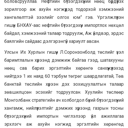
боловсрууллаа. Нефтийн бүтээгдэхүүний нөөц бүрдүүлэх
зорилгоор аж ахуйн нэгжүүдэд тодорхой хэмжээний
хөнгөлөлттэй зээлийг олгох юм” гэв. Үргэлжлүүлэн
гишүүн БНХАУ-аас нефтийн бүтээгдэхүүн импортлох нөхцөл
байдал, хэмжээний талаар тодруулж, Аж үйлдвэр, эрдэс
баялгийн сайдаас дэлгэрэнгүй хариулт авсан.
Улсын Их Хурлын гишүүн Л.Соронзонболд төслийг үзэл
баримтлалын хүрээнд дэмжиж байгаа гээд, шатахууны
нөөц сав барих эргэлтийн хөрөнгө санхүүжүүлэхэд
нийтдээ 1 их наяд 60 тэрбум төгрөг шаардлагатай, Төв
банктай төслийн хүрээн дэх зохицуулалтын талаар
зөвшилцсөн эсэхийг тодруулсан. Хуулийн төслөөр
Монголбанк стратегийн ач холбогдол бүхий бүтээгдэхүүний
хангамж, нийлүүлэлтийг дэмжих хүрээнд газрын тосны
бүтээгдэхүүний импортын чиглэлээр үйл ажиллагаа
эрхлэгч аж ахуйн нэгжид эргэлтийн хөрөнгөд