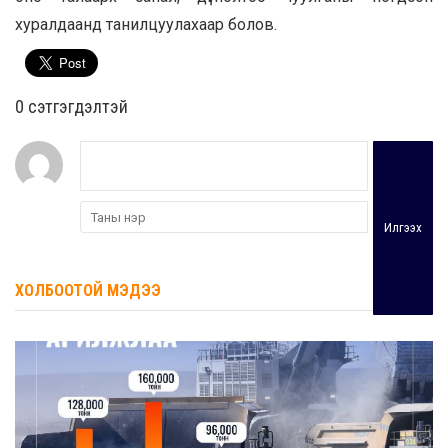
хуралдаанд танилцуулахаар болов.
0 cэтгэгдэлтэй
Илгээх
ХОЛБООТОЙ МЭДЭЭ