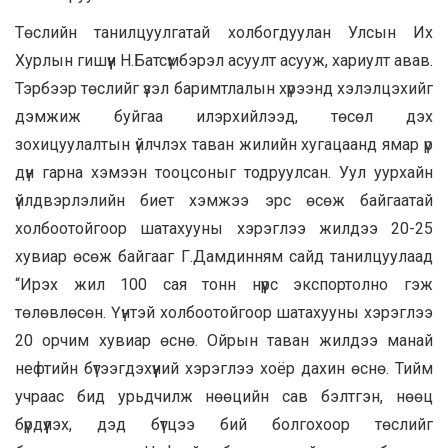
Төслийн танилцуулгатай холбогдуулан Улсын Их
Хурлын гишүүн Н.Батсүмбэрэл асуулт асууж, хариулт авав.
Тэрбээр төслийг үзэл баримтлалын хүрээнд хэлэлцэхийг
дэмжиж буйгаа илэрхийлээд, төсөл дэх
зохицуулалтын үйлчлэх таван жилийн хугацаанд ямар үр
дүн гарна хэмээн тооцсоныг тодруулсан. Уул уурхайн
үйлдвэрлэлийн биет хэмжээ эрс өсөж байгаатай
холбоотойгоор шатахууны хэрэглээ жилдээ 20-25
хувиар өсөж байгааг Г.Дамдинням сайд танилцуулаад
“Ирэх жил 100 сая тонн нүүрс экспортолно гэж
төлөвлөсөн. Үүнтэй холбоотойгоор шатахууны хэрэглээ
20 орчим хувиар өснө. Ойрын таван жилдээ манай
нефтийн бүтээгдэхүүний хэрэглээ хоёр дахин өснө. Тийм
учраас бид урьдчилж нөөцийн сав бэлтгэн, нөөц
бүрдүүлэх, дэд бүтцээ бий болгохоор төслийг