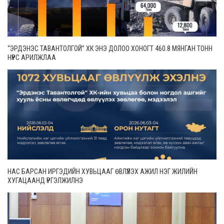
“ЭРДЭНЭС ТАВАНТОЛГОЙ” ХК ЭНЭ ДОЛОО ХОНОГТ 460.8 МЯНГАН ТОНН
НҮҮРС АРИЛЖЛАА
НАС БАРСАН ИРГЭДИЙН ХУВЬЦААГ ӨВЛҮҮЛЭХ АЖИЛ НЭГ ЖИЛИЙН
ХУГАЦААНД ҮРГЭЛЖИЛНЭ