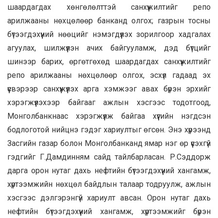
шаардагдах хөнгөлөлттэй санхүүжилтийг репо
арилжааны нөхцөлөөр банканд олгох; газрын тосны
бүтээгдэхүүний нөөцийг нэмэгдүүлэх зорилгоор хадгалах
агуулах, шилжүүлэн ачих байгууламж, дэд бүтцийг
шинээр барих, өргөтгөхөд шаардагдах санхүүжилтийг
репо арилжааны нөхцөлөөр олгох, эсхүл гадаад эх
үүсвэрээр санхүүжүүлэх арга хэмжээг авах бүрэн эрхийг
хэрэгжүүлэхээр байгааг ажлын хэсгээс тодотгоод,
Монголбанкнаас хэрэгжүүлж байгаа хүүгийн нэгдсэн
бодлоготой нийцнэ гэдэг хариултыг өгсөн. Энэ хүрээнд
Засгийн газар болон Монголбанканд ямар нэг өр үүсэхгүй
гэдгийг Г.Дамдинням сайд тайлбарласан. Р.Сэддорж
дарга орон нутаг дахь нефтийн бүтээгдэхүүний хангамж,
хүртээмжийн нөхцөл байдлын талаар тодруулж, ажлын
хэсгээс дэлгэрэнгүй хариулт авсан. Орон нутаг дахь
нефтийн бүтээгдэхүүний хангамж, хүртээмжийг бүрэн