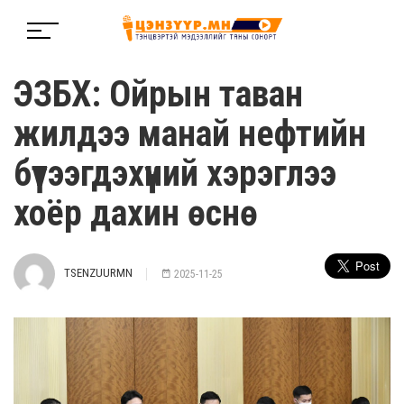
ЭЗБХ: Ойрын таван
жилдээ манай нефтийн
бүтээгдэхүүний хэрэглээ
хоёр дахин өснө
TSENZUURMN
2025-11-25