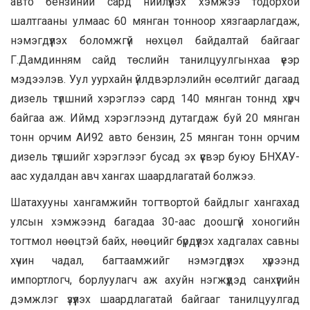
авто бензиний сард нийлүүлэх хэмжээ тодорхой
шалтгааны улмаас 60 мянган тонноор хязгаарлагдаж,
нэмэгдүүлэх боломжгүй нөхцөл байдалтай байгааг
Г.Дамдинням сайд төслийн танилцуулгынхаа үеэр
мэдээлэв. Уул уурхайн үйлдвэрлэлийн өсөлтийг дагаад
дизель түлшний хэрэглээ сард 140 мянган тоннд хүрч
байгаа аж. Иймд хэрэглээнд дутагдаж буй 20 мянган
тонн орчим АИ92 авто бензин, 25 мянган тонн орчим
дизель түлшийг хэрэглээг бусад эх үүсвэр буюу БНХАУ-
аас худалдан авч хангах шаардлагатай болжээ.
Шатахууны хангамжийн тогтвортой байдлыг хангахад
улсын хэмжээнд багадаа 30-аас доошгүй хоногийн
тогтмол нөөцтэй байх, нөөцийг бүрдүүлэх хадгалах савны
хүчин чадал, багтаамжийг нэмэгдүүлэх хүрээнд
импортлогч, борлуулагч аж ахуйн нэгжүүдэд санхүүгийн
дэмжлэг үзүүлэх шаардлагатай байгааг танилцуулгад