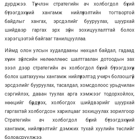
дурджээ. Түүнчлэн стратегийн ач холбогдол бүхий
бүтээгдэхүүний хангамж нийлүүлэлтийн тогтвортой
байдлыг хангах, эрсдэлийг бууруулах, шуурхай
шийдвэр гаргах эрх зүйн зохицуулалттай болох
хэрэгцээтэй байгааг танилцууллаа.
Иймд олон улсын худалдааны нөхцөл байдал, гадаад
хүчин зүйлсийн нөлөөллөөс шалтгаалан дотоодын зах
зээл дээр стратегийн ач холбогдол бүхий бүтээгдэхүүн
болох шатахууны хангамж нийлүүлэлтэд учирч болзошгүй
эрсдэлийг бууруулах, тасалдал, хомсдолоос урьдчилан
сэргийлэх, даван туулах арга хэмжээг тодорхойлох,
нөөцийг бүрдүүлэх, холбогдох шийдвэрийг шуурхай
гаргахтай холбогдсон харилцааг зохицуулах зорилгоор
Стратегийн ач холбогдол бүхий бүтээгдэхүүний
хангамж, нийлүүлэлтийг дэмжих тухай хуулийн төслийг
боловсруулжээ.