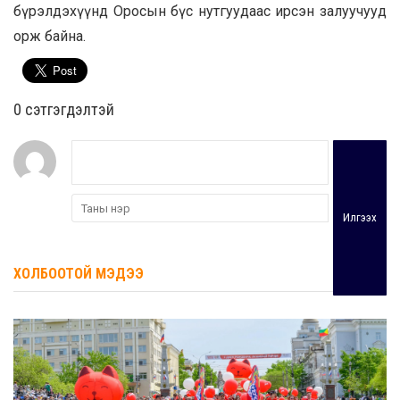
бүрэлдэхүүнд Оросын бүс нутгуудаас ирсэн залуучууд
орж байна.
0 cэтгэгдэлтэй
Илгээх
ХОЛБООТОЙ МЭДЭЭ