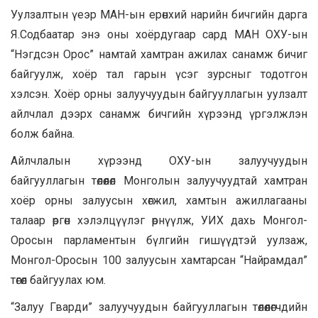
Уулзалтын үеэр МАН-ын ерөнхий нарийн бичгийн дарга
Я.Содбаатар энэ оны хоёрдугаар сард МАН ОХУ-ын
“Нэгдсэн Орос” намтай хамтран ажилах санамж бичиг
байгуулж, хоёр тал гарын үсэг зурсныг тодотгон
хэлсэн. Хоёр орны залуучуудын байгууллагын уулзалт
айлчлал дээрх санамж бичгийн хүрээнд үргэлжлэн
болж байна.
Айлчлалын хүрээнд ОХУ-ын залуучуудын
байгууллагын төлөөлөл Монголын залуучуудтай хамтран
хоёр орны залуусын хөгжил, хамтын ажиллагааны
талаар өргөн хэлэлцүүлэг өрнүүлж, УИХ дахь Монгол-
Оросын парламентын бүлгийн гишүүдтэй уулзаж,
Монгол-Оросын 100 залуусын хамтарсан “Найрамдал”
төгөл байгуулах юм.
“Залуу Гварди” залуучуудын байгууллагын төлөөлөгчдийн