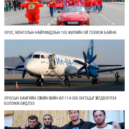
ОРОС, МОНГОЛЫН НАЙРАМДЛЫН 105 ЖИЛИЙН ОЙ ТОХИОЖ БАЙНА
ОРОСЫН ХАМГИЙН СҮҮЛИЙН ҮЕИЙН ИЛ-114-300 ОНГОЦЫГ ҮЙЛДВЭРЛЭХ
БОЛОМЖ БҮРДЛЭЭ