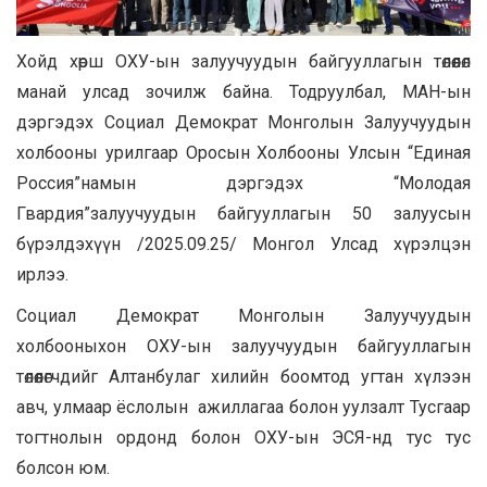
Хойд хөрш ОХУ-ын залуучуудын байгууллагын төлөөлөл
манай улсад зочилж байна. Тодруулбал, МАН-ын
дэргэдэх Социал Демократ Монголын Залуучуудын
холбооны урилгаар Оросын Холбооны Улсын “Единая
Россия”намын дэргэдэх “Молодая
Гвардия”залуучуудын байгууллагын 50 залуусын
бүрэлдэхүүн /2025.09.25/ Монгол Улсад хүрэлцэн
ирлээ.
Социал Демократ Монголын Залуучуудын
холбооныхон ОХУ-ын залуучуудын байгууллагын
төлөөлөгчдийг Алтанбулаг хилийн боомтод угтан хүлээн
авч, улмаар ёслолын ажиллагаа болон уулзалт Тусгаар
тогтнолын ордонд болон ОХУ-ын ЭСЯ-нд тус тус
болсон юм.