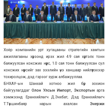
Хоёр компанийн урт хугацааны стратегийн хамтын
ажиллагааны хүрээнд ирэх жил 4.9 сая хүртэлх тонн
баяжуулсан коксжих нүүрс, 1.0 сая тонн баяжуулсан сул
коксжих нүүрсийг зах зээлийн үнэ ханшаар нийлүүлэхээр
тохиролцож, дэд гэрээг зурж албажууллаа.
БНХАУ-ын Шанхай хотноо жил бүр зохион
байгуулагддаг
Олон Улсын Импорт, Экспортын
арга
хэмжээнд Ерөнхийлөгч Д.Энхбат, Дэд Ерөнхийлөгч
Т.Түвшинбаяр нарын ахалсан
Энержи