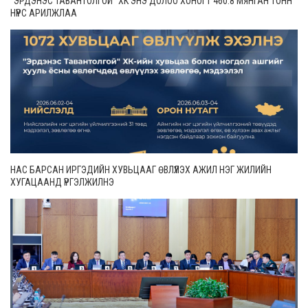
“ЭРДЭНЭС ТАВАНТОЛГОЙ” ХК ЭНЭ ДОЛОО ХОНОГТ 460.8 МЯНГАН ТОНН
НҮҮРС АРИЛЖЛАА
НАС БАРСАН ИРГЭДИЙН ХУВЬЦААГ ӨВЛҮҮЛЭХ АЖИЛ НЭГ ЖИЛИЙН
ХУГАЦААНД ҮРГЭЛЖИЛНЭ