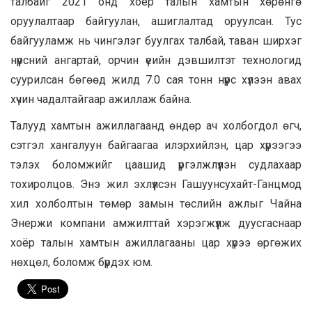
талбайг 2021 онд хоёр талын хамтын хөрөнгө
оруулалтаар байгуулан, ашиглалтад оруулсан. Тус
байгууламж нь чингэлэг буулгах талбай, таван ширхэг
нүүрсний ангартай, орчин үеийн дэвшилтэт технологид
суурилсан бөгөөд жилд 7.0 сая тонн нүүрс хүлээн авах
хүчин чадалтайгаар ажиллаж байна.
Талууд хамтын ажиллагаанд өндөр ач холбогдол өгч,
сэтгэл хангалуун байгаагаа илэрхийлэн, цар хүрээгээ
тэлэх боломжийг цаашид үргэлжлүүлэн судлахаар
тохиролцов. Энэ жил эхлүүлсэн Гашуунсухайт-Ганцмод
хил холболтын төмөр замын төслийн ажлыг Чайна
Энержи компани амжилттай хэрэгжүүлж дуусгаснаар
хоёр талын хамтын ажиллагааны цар хүрээ өргөжих
нөхцөл, боломж бүрдэх юм.