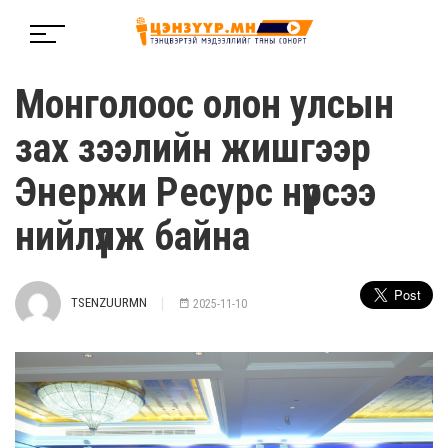
Монголоос олон улсын
зах зээлийн жишгээр
Энержи Ресурс нүүрсээ
нийлүүлж байна
TSENZUURMN
2025-11-10