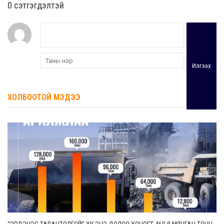
0 cэтгэгдэлтэй
Илгээх
ХОЛБООТОЙ МЭДЭЭ