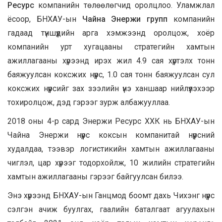
Ресурс
компанийн төлөөлөгчид оролцлоо. Уламжлал
ёсоор, БНХАУ-ын
Чайна Энержи групп
компанийн
гадаад түншүүдийн арга хэмжээнд оролцож, хоёр
компанийн урт хугацааны стратегийн хамтын
ажиллагааны хүрээнд ирэх жил 4.9 сая хүртэлх тонн
баяжуулсан коксжих нүүрс, 1.0 сая тонн баяжуулсан сул
коксжих нүүрсийг зах зээлийн үнэ ханшаар нийлүүлэхээр
тохиролцож, дэд гэрээг зурж албажууллаа.
2018 оны 4-р сард Энержи Ресурс ХХК нь БНХАУ-ын
Чайна Энержи нүүрс коксын компанитай нүүрсний
худалдаа, тээвэр логистикийн хамтын ажиллагааны
чиглэл, цар хүрээг тодорхойлж, 10 жилийн стратегийн
хамтын ажиллагааны гэрээг байгуулсан билээ.
Энэ хүрээнд БНХАУ-ын Ганцмод боомт дахь Чихэнг нүүрс
сэлгэн ачиж буулгах, гаалийн баталгаат агуулахын