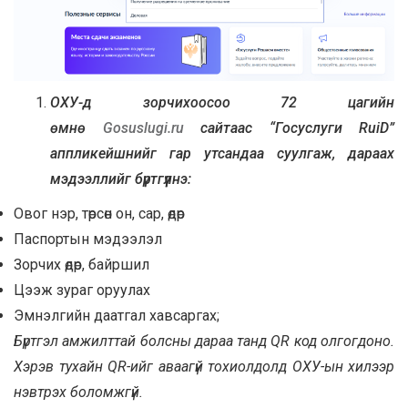
ОХУ-д зорчихоосоо 72 цагийн
өмнө
Gosuslugi.ru
сайтаас “Госуслуги RuiD”
аппликейшнийг гар утсандаа суулгаж, дараах
мэдээллийг бүртгүүлнэ:
Овог нэр, төрсөн он, сар, өдөр
Паспортын мэдээлэл
Зорчих өдөр, байршил
Цээж зураг оруулах
Эмнэлгийн даатгал хавсаргах;
Бүртгэл амжилттай болсны дараа танд QR код олгогдоно.
Хэрэв тухайн QR-ийг аваагүй тохиолдолд ОХУ-ын хилээр
нэвтрэх боломжгүй.