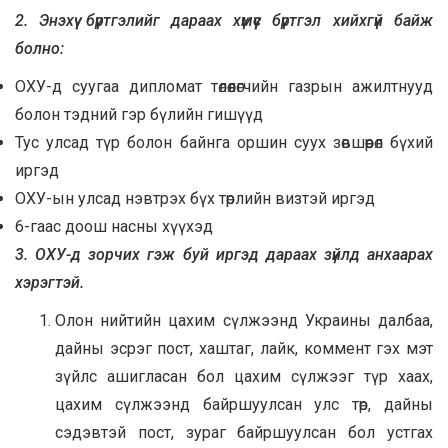
2. Энэхүү бүртгэлийг дараах хүмүүс бүртгэл хийхгүй байж
болно:
ОХУ-д суугаа дипломат төлөөлөгчийн газрын ажилтнууд
болон тэдний гэр бүлийн гишүүд
Тус улсад түр болон байнга оршин суух зөвшөөрөл бүхий
иргэд
ОХУ-ын улсад нэвтрэх бүх төрлийн визтэй иргэд
6-гаас доош насны хүүхэд
3. ОХУ-д зорчих гэж буй иргэд дараах зүйлд анхаарах
хэрэгтэй.
Олон нийтийн цахим сүлжээнд Украины далбаа,
дайны эсрэг пост, хаштаг, лайк, коммент гэх мэт
зүйлс ашигласан бол цахим сүлжээг түр хаах,
цахим сүлжээнд байршуулсан улс төр, дайны
сэдэвтэй пост, зураг байршуулсан бол устгах