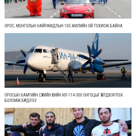
ОРОС, МОНГОЛЫН НАЙРАМДЛЫН 105 ЖИЛИЙН ОЙ ТОХИОЖ БАЙНА
ОРОСЫН ХАМГИЙН СҮҮЛИЙН ҮЕИЙН ИЛ-114-300 ОНГОЦЫГ ҮЙЛДВЭРЛЭХ
БОЛОМЖ БҮРДЛЭЭ