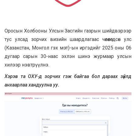
Оросын Холбооны Улсын Засгийн газрын шийдвэрээр
тус улсад зорчих визийн шаардлагаас чөлөөлөгдсөн улс
(Казакстан, Монгол гэх мэт)-ын иргэдийг 2025 оны 06
дугаар сарын 30-наас эхлэн шинэ журмаар улсын
хилээр нэвтрүүлнэ.
Хэрэв та ОХУ-д зорчих гэж байгаа бол дараах зүйлд
анхаарлаа хандуулна уу.