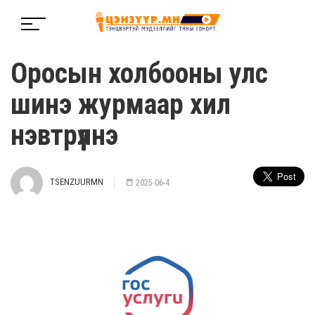
Оросын холбооны улс
шинэ журмаар хил
нэвтрүүлнэ
TSENZUURMN
2025-06-4