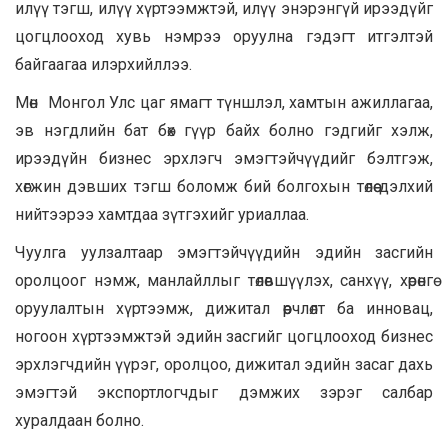
илүү тэгш, илүү хүртээмжтэй, илүү энэрэнгүй ирээдүйг
цогцлооход хувь нэмрээ оруулна гэдэгт итгэлтэй
байгаагаа илэрхийллээ.
Мөн Монгол Улс цаг ямагт түншлэл, хамтын ажиллагаа,
эв нэгдлийн бат бөх гүүр байх болно гэдгийг хэлж,
ирээдүйн бизнес эрхлэгч эмэгтэйчүүдийг бэлтгэж,
хөгжин дэвших тэгш боломж бий болгохын төлөө дэлхий
нийтээрээ хамтдаа зүтгэхийг уриаллаа.
Чуулга уулзалтаар эмэгтэйчүүдийн эдийн засгийн
оролцоог нэмж, манлайллыг төлөвшүүлэх, санхүү, хөрөнгө
оруулалтын хүртээмж, дижитал өөрчлөлт ба инновац,
ногоон хүртээмжтэй эдийн засгийг цогцлооход бизнес
эрхлэгчдийн үүрэг, оролцоо, дижитал эдийн засаг дахь
эмэгтэй экспортлогчдыг дэмжих зэрэг салбар
хуралдаан болно.