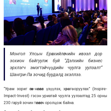
Монгол Улсын Ерөнхийлөгчийн ивээл дор
зохион байгуулж буй “Дэлхийн бизнес
эрхлэгч эмэгтэйчүүдийн чуулга уулзалт”
Шангри-Ла зочид буудалд эхэллээ.
“Урам зориг өгөх-нөлөөлөл үзүүлэх, хөрөнгө оруулах” (Inspire-
Impact-Invest) гэсэн уриатай чуулга уулзалтад 25 орны
230 гаруй зочин төлөөлөгч оролцож байна.