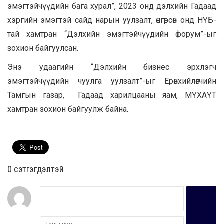
эмэгтэйчүүдийн бага хурал”, 2023 онд дэлхийн Гадаад
хэргийн эмэгтэй сайд нарын уулзалт, өнгөрсөн онд НҮБ-
тай хамтран “Дэлхийн эмэгтэйчүүдийн форум”-ыг
зохион байгуулсан.
Энэ удаагийн “Дэлхийн бизнес эрхлэгч
эмэгтэйчүүдийн чуулга уулзалт”-ыг Ерөнхийлөгчийн
Тамгын газар, Гадаад харилцааны яам, МҮХАҮТ
хамтран зохион байгуулж байна.
0 cэтгэгдэлтэй