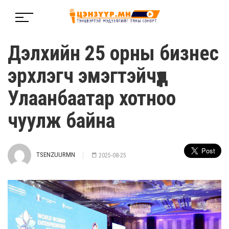
Дэлхийн 25 орны бизнес
эрхлэгч эмэгтэйчүүд
Улаанбаатар хотноо
чуулж байна
TSENZUURMN
2025-08-25