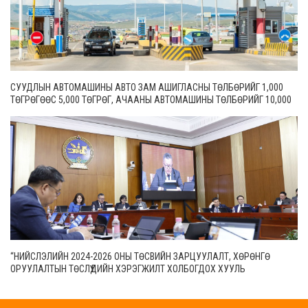
СУУДЛЫН АВТОМАШИНЫ АВТО ЗАМ АШИГЛАСНЫ ТӨЛБӨРИЙГ 1,000
ТӨГРӨГӨӨС 5,000 ТӨГРӨГ, АЧААНЫ АВТОМАШИНЫ ТӨЛБӨРИЙГ 10,000
ТӨГРӨГӨӨС 20,000 ТӨГРӨГ БОЛГОН ШИНЭЧИЛЖЭЭ
“НИЙСЛЭЛИЙН 2024-2026 ОНЫ ТӨСВИЙН ЗАРЦУУЛАЛТ, ХӨРӨНГӨ
ОРУУЛАЛТЫН ТӨСЛҮҮДИЙН ХЭРЭГЖИЛТ ХОЛБОГДОХ ХУУЛЬ
ТОГТООМЖИД НИЙЦСЭН БАЙДАЛ” СЭДЭВТ ЕРӨНХИЙ ХЯНАЛТЫН
СОНСГОЛ ЭХЭЛЛЭЭ