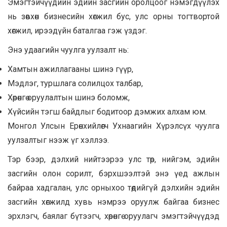
Эмэгтэйчүүдийн эдийн засгийн оролцоог нэмэгдүүлэх
нь зөвхөн бизнесийн хөгжил бус, улс орны тогтвортой
хөгжил, ирээдүйн баталгаа гэж үздэг.
Энэ удаагийн чуулга уулзалт нь:
Хамтын ажиллагааны шинэ гүүр,
Мэдлэг, туршлага солилцох талбар,
Хөрөнгө оруулалтын шинэ боломж,
Хүйсийн тэгш байдлыг бодитоор дэмжих алхам юм.
Монгол Улсын Ерөнхийлөгч Ухнаагийн Хүрэлсүх чуулга
уулзалтыг нээж үг хэллээ.
Тэр бээр, дэлхий нийтээрээ улс төр, нийгэм, эдийн
засгийн олон сорилт, бэрхшээлтэй энэ үед ажлын
байраа хадгалан, улс орныхоо төдийгүй дэлхийн эдийн
засгийн хөгжилд хувь нэмрээ оруулж байгаа бизнес
эрхлэгч, баялаг бүтээгч, хөрөнгө оруулагч эмэгтэйчүүдэд