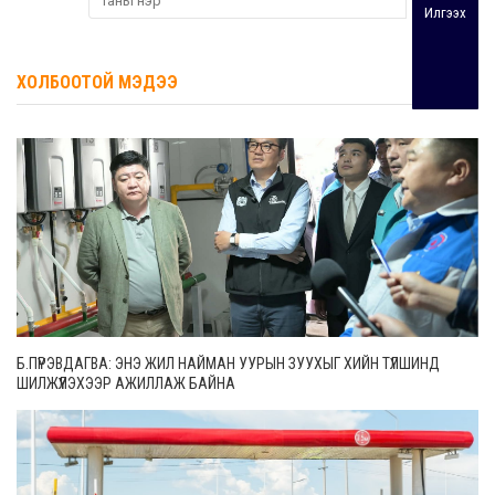
Илгээх
ХОЛБООТОЙ МЭДЭЭ
Б.ПҮРЭВДАГВА: ЭНЭ ЖИЛ НАЙМАН УУРЫН ЗУУХЫГ ХИЙН ТҮЛШИНД
ШИЛЖҮҮЛЭХЭЭР АЖИЛЛАЖ БАЙНА