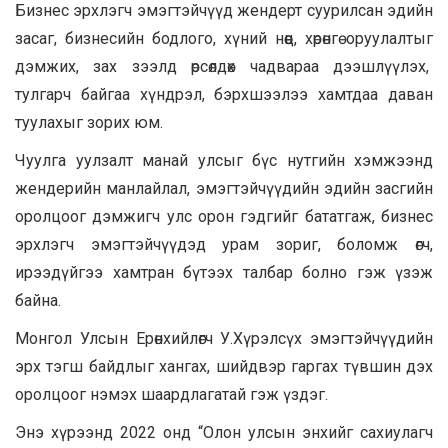
Бизнес эрхлэгч эмэгтэйчүүд жендерт суурилсан эдийн
засаг, бизнесийн бодлого, хүний нөөц, хөрөнгө оруулалтыг
дэмжих, зах зээлд өрсөлдөх чадвараа дээшлүүлэх,
тулгарч байгаа хүндрэл, бэрхшээлээ хамтдаа даван
туулахыг зорих юм.
Чуулга уулзалт манай улсыг бүс нутгийн хэмжээнд
жендерийн манлайлал, эмэгтэйчүүдийн эдийн засгийн
оролцоог дэмжигч улс орон гэдгийг бататгаж, бизнес
эрхлэгч эмэгтэйчүүдэд урам зориг, боломж өгч,
ирээдүйгээ хамтран бүтээх талбар болно гэж үзэж
байна.
Монгол Улсын Ерөнхийлөгч У.Хүрэлсүх эмэгтэйчүүдийн
эрх тэгш байдлыг хангах, шийдвэр гаргах түвшин дэх
оролцоог нэмэх шаардлагатай гэж үздэг.
Энэ хүрээнд 2022 онд “Олон улсын энхийг сахиулагч