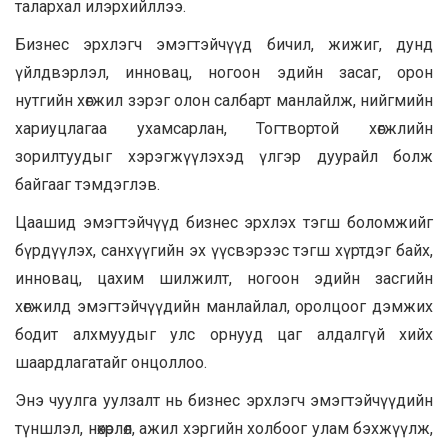
талархал илэрхийллээ.
Бизнес эрхлэгч эмэгтэйчүүд бичил, жижиг, дунд
үйлдвэрлэл, инновац, ногоон эдийн засаг, орон
нутгийн хөгжил зэрэг олон салбарт манлайлж, нийгмийн
хариуцлагаа ухамсарлан, Тогтвортой хөгжлийн
зорилтуудыг хэрэгжүүлэхэд үлгэр дуурайл болж
байгааг тэмдэглэв.
Цаашид эмэгтэйчүүд бизнес эрхлэх тэгш боломжийг
бүрдүүлэх, санхүүгийн эх үүсвэрээс тэгш хүртдэг байх,
инновац, цахим шилжилт, ногоон эдийн засгийн
хөгжилд эмэгтэйчүүдийн манлайлал, оролцоог дэмжих
бодит алхмуудыг улс орнууд цаг алдалгүй хийх
шаардлагатайг онцоллоо.
Энэ чуулга уулзалт нь бизнес эрхлэгч эмэгтэйчүүдийн
түншлэл, нөхөрлөл, ажил хэргийн холбоог улам бэхжүүлж,