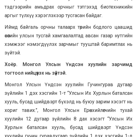
тэдгээрийн амьдрах орчныг тэтгэхэд биотехникийн
аргыг түлхүү хэрэглэхээр тусгасан байдаг.
Иймд байгаль орчны талаарх төрийн бодлого цаашид
өнөөгийн улсын тусгай хамгаалалтад авсан газар нутгийн
хэмжээг нэмэгдүүлэх зарчмыг тууштай баримтлах нь
зүйтэй.
Хоёр. Монгол Улсын Үндсэн хуулийн зарчимд
тогтоол нийцүүлэх нь зүйтэй.
Монгол Улсын Үндсэн хуулийн Гучингурав дугаар
зүйлийн 1 дэх хэсгийн 1-т “Улсын Их Хурлын баталсан
хууль, бусад шийдвэрт бүхэлд нь буюу зарим хэсэгт нь
хориг тавих.”, Монгол Улсын Ерөнхийлөгчийн тухай
хуулийн 12 дугаар зүйлийн 8 дах хэсэгт “Улсын Их
Хурлын баталсан хууль, бусад шийдвэрт Үндсэн
хуулийн гучин гуравдугаар зүйлийн 1 дэх хэсгийн 1-д