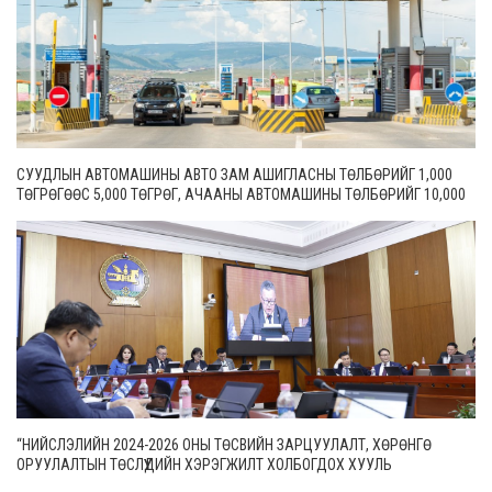
СУУДЛЫН АВТОМАШИНЫ АВТО ЗАМ АШИГЛАСНЫ ТӨЛБӨРИЙГ 1,000
ТӨГРӨГӨӨС 5,000 ТӨГРӨГ, АЧААНЫ АВТОМАШИНЫ ТӨЛБӨРИЙГ 10,000
ТӨГРӨГӨӨС 20,000 ТӨГРӨГ БОЛГОН ШИНЭЧИЛЖЭЭ
“НИЙСЛЭЛИЙН 2024-2026 ОНЫ ТӨСВИЙН ЗАРЦУУЛАЛТ, ХӨРӨНГӨ
ОРУУЛАЛТЫН ТӨСЛҮҮДИЙН ХЭРЭГЖИЛТ ХОЛБОГДОХ ХУУЛЬ
ТОГТООМЖИД НИЙЦСЭН БАЙДАЛ” СЭДЭВТ ЕРӨНХИЙ ХЯНАЛТЫН