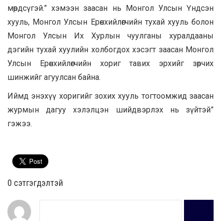
мөрдсүгэй.” хэмээн заасан нь Монгол Улсын Үндсэн
хууль, Монгол Улсын Ерөнхийлөгчийн тухай хууль болон
Монгол Улсын Их Хурлын чуулганы хуралдааны
дэгийн тухай хуулийн холбогдох хэсэгт заасан Монгол
Улсын Ерөнхийлөгчийн хориг тавих эрхийг зөрчих
шинжийг агуулсан байна.
Иймд энэхүү хоригийг зохих хууль тогтоомжид заасан
журмын дагуу хэлэлцэн шийдвэрлэх нь зүйтэй”
гэжээ.
0 cэтгэгдэлтэй