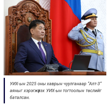
УИХ-ын 2025 оны хаврын чуулганаар “Алт-3”
аяныг хэрэгжүүлэх УИХ-ын тогтоолын төслийг
баталсан.