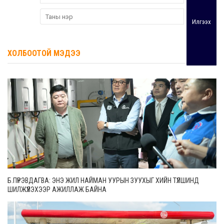
Илгээх
ХОЛБООТОЙ МЭДЭЭ
Б.ПҮРЭВДАГВА: ЭНЭ ЖИЛ НАЙМАН УУРЫН ЗУУХЫГ ХИЙН ТҮЛШИНД
ШИЛЖҮҮЛЭХЭЭР АЖИЛЛАЖ БАЙНА