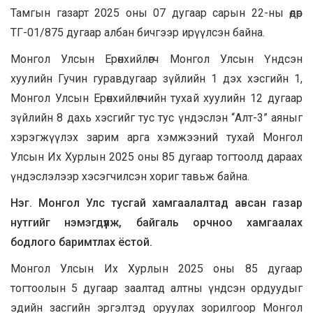
Тамгын газарт 2025 оны 07 дугаар сарын 22-ны өдөр
ТГ-01/875 дугаар албан бичгээр ирүүлсэн байна.
Монгол Улсын Ерөнхийлөгч Монгол Улсын Үндсэн
хуулийн Гучин гуравдугаар зүйлийн 1 дэх хэсгийн 1,
Монгол Улсын Ерөнхийлөгчийн тухай хуулийн 12 дугаар
зүйлийн 8 дахь хэсгийг тус тус үндэслэн “Алт-3” аяныг
хэрэгжүүлэх зарим арга хэмжээний тухай Монгол
Улсын Их Хурлын 2025 оны 85 дугаар тогтоолд дараах
үндэслэлээр хэсэгчилсэн хориг тавьж байна.
Нэг. Монгол Улс тусгай хамгаалалтад авсан газар
нутгийг нэмэгдүүлж, байгаль орчноо хамгаалах
бодлого баримтлах ёстой.
Монгол Улсын Их Хурлын 2025 оны 85 дугаар
тогтоолын 5 дугаар заалтад алтны үндсэн ордуудыг
эдийн засгийн эргэлтэд оруулах зорилгоор Монгол