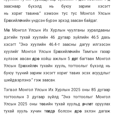
зааснаар бүхэлд нь буюу зарим хэсэгт
нь хориг тавина.” хэмээн тус тус Монгол Улсын
Ерөнхийлөгчийн үндсэн бүрэн эрхэд заасан байдаг.
Мөн Монгол Улсын Их Хурлын чуулганы хуралдааны
дэгийн тухай хуулийн 46 дугаар зүйлийн 46.5 дахь
хэсэгт “Энэ хуулийн 46.4-т заасны дагуу илгээсэн
хуулийг Монгол Улсын Ерөнхийлөгчийн Тамгын газар
хүлээж авсан өдрөөс хойш ажлын 5 өдөрт багтаан Монгол
Улсын Ерөнхийлөгч тухайн хууль, тогтоолыг бүхэлд нь
буюу түүний зарим хэсэгт хориг тавих эсэх асуудлыг
шийдвэрлэнэ.” гэж заасан.
Тэгвэл Монгол Улсын Их Хурлын 2025 оны 85 дугаар
тогтоолын 3 дугаар зүйлд “Энэ тогтоолыг Монгол
Улсын 2025 оны төсвийн тухай хуульд өөрчлөлт оруулах
тухай хууль хүчин төгөлдөр болсон өдрөөс эхлэн дагаж