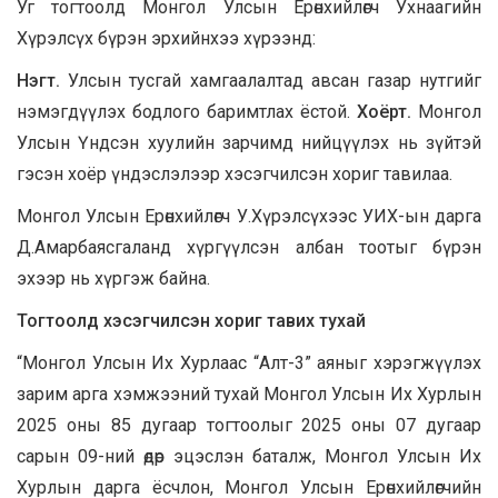
Уг тогтоолд Монгол Улсын Ерөнхийлөгч Ухнаагийн
Хүрэлсүх бүрэн эрхийнхээ хүрээнд:
Нэгт.
Улсын тусгай хамгаалалтад авсан газар нутгийг
нэмэгдүүлэх бодлого баримтлах ёстой.
Хоёрт.
Монгол
Улсын Үндсэн хуулийн зарчимд нийцүүлэх нь зүйтэй
гэсэн хоёр үндэслэлээр хэсэгчилсэн хориг тавилаа.
Монгол Улсын Ерөнхийлөгч У.Хүрэлсүхээс УИХ-ын дарга
Д.Амарбаясгаланд хүргүүлсэн албан тоотыг бүрэн
эхээр нь хүргэж байна.
Т
огтоолд хэсэгчилсэн хориг тавих тухай
“Монгол Улсын Их Хурлаас “Алт-3” аяныг хэрэгжүүлэх
зарим арга хэмжээний тухай Монгол Улсын Их Хурлын
2025 оны 85 дугаар тогтоолыг 2025 оны 07 дугаар
сарын 09-ний өдөр эцэслэн баталж, Монгол Улсын Их
Хурлын дарга ёсчлон, Монгол Улсын Ерөнхийлөгчийн