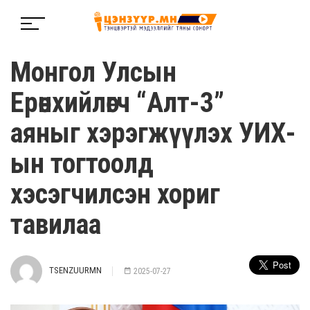
Монгол Улсын
Ерөнхийлөгч “Алт-3”
аяныг хэрэгжүүлэх УИХ-
ын тогтоолд
хэсэгчилсэн хориг
тавилаа
TSENZUURMN
2025-07-27