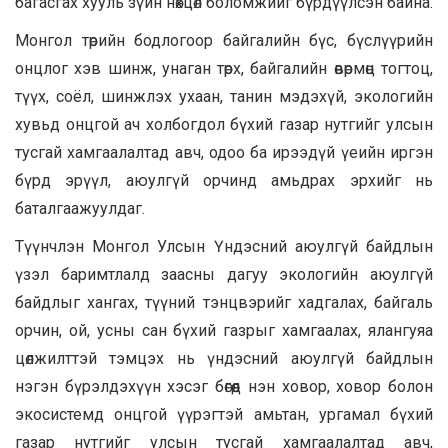
багасгах хууль зүйн нөхцөл боломжийг бүрдүүлсэн байна.
Монгол төрийн бодлогоор байгалийн бүс, бүслүүрийн
онцлог хэв шинж, унаган төрх, байгалийн өвөрмөц тогтоц,
түүх, соёл, шинжлэх ухаан, танин мэдэхүй, экологийн
хувьд онцгой ач холбогдол бүхий газар нутгийг улсын
тусгай хамгаалалтад авч, одоо ба ирээдүй үеийн иргэн
бүрд эрүүл, аюулгүй орчинд амьдрах эрхийг нь
баталгаажуулдаг.
Түүнчлэн Монгол Улсын Үндэсний аюулгүй байдлын
үзэл баримтлалд заасны дагуу экологийн аюулгүй
байдлыг хангах, түүний тэнцвэрийг хадгалах, байгаль
орчин, ой, усны сан бүхий газрыг хамгаалах, ялангуяа
цөлжилттэй тэмцэх нь үндэсний аюулгүй байдлын
нэгэн бүрэлдэхүүн хэсэг бөгөөд нэн ховор, ховор болон
экосистемд онцгой үүрэгтэй амьтан, ургамал бүхий
газар нутгийг улсын тусгай хамгаалалтад авч,