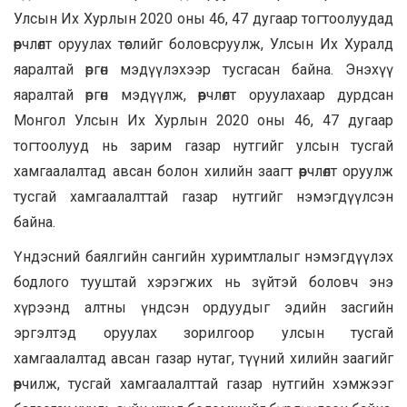
Улсын Их Хурлын 2020 оны 46, 47 дугаар тогтоолуудад
өөрчлөлт оруулах төслийг боловсруулж, Улсын Их Хуралд
яаралтай өргөн мэдүүлэхээр тусгасан байна. Энэхүү
яаралтай өргөн мэдүүлж, өөрчлөлт оруулахаар дурдсан
Монгол Улсын Их Хурлын 2020 оны 46, 47 дугаар
тогтоолууд нь зарим газар нутгийг улсын тусгай
хамгаалалтад авсан болон хилийн заагт өөрчлөлт оруулж
тусгай хамгаалалттай газар нутгийг нэмэгдүүлсэн
байна.
Үндэсний баялгийн сангийн хуримтлалыг нэмэгдүүлэх
бодлого тууштай хэрэгжих нь зүйтэй боловч энэ
хүрээнд алтны үндсэн ордуудыг эдийн засгийн
эргэлтэд оруулах зорилгоор улсын тусгай
хамгаалалтад авсан газар нутаг, түүний хилийн заагийг
өөрчилж, тусгай хамгаалалттай газар нутгийн хэмжээг