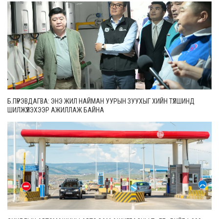
Б.ПҮРЭВДАГВА: ЭНЭ ЖИЛ НАЙМАН УУРЫН ЗУУХЫГ ХИЙН ТҮЛШИНД
ШИЛЖҮҮЛЭХЭЭР АЖИЛЛАЖ БАЙНА