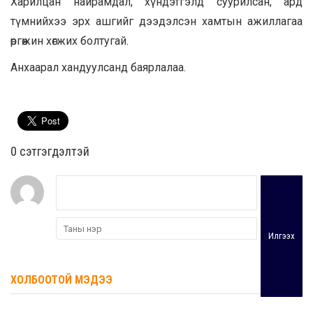
Харилцан найрамдал, хүндэтгэлд суурилсан, ард
түмнийхээ эрх ашгийг дээдэлсэн хамтын ажиллагаа
өргөжин хөгжих болтугай.
Анхаарал хандуулсанд баярлалаа.
0 cэтгэгдэлтэй
Илгээх
ХОЛБООТОЙ МЭДЭЭ