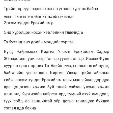
Төрийн тэргүүн нарын хэлсэн үгнээс хүргэж байна.
МОНГОЛ УЛСЫН ЕРӨНХИЙЛӨГЧ УХНААГИЙН ХҮРЭЛСҮХ
:
Эрхэм хүндэт Ерөнхийлөгч өө,
Энд хүрэлцэн ирсэн хэвлэлийн төлөөлөгчид өө,
Та бүхэнд энэ өдрийн мэндийг хүргэе.
Бүгд Найрамдах Киргиз Улсын Ерөнхийлөгч Садыр
Жапаровын урилгаар Тэнгэр уулын энгэр, Иссык-Куль
нуурын эрэгт орших Төв Азийн түүх, соёлын өлгий нутаг,
байгалийн үзэсгэлэнт Киргиз Улсад төрийн айлчлал
хийж, эрхэм хүндэт Ерөнхийлөгч таны манлайлал дор өдрөөс
өдөрт цэцэглэн хөгжиж буй танай сайхан улсын хөгжил
дэвшил, Киргизийн найрсаг ард түмний ахуй амьдрал,
түүх соёл, ёс заншилтай ойр дотно танилцаж буйдаа
сэтгэл өндөр байна.