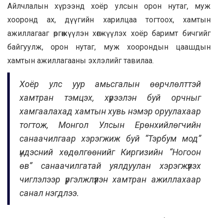
Айлчлалын хүрээнд хоёр улсын орон нутаг, муж
хооронд ах, дүүгийн харилцаа тогтоох, хамтын
ажиллагааг өргөжүүлэн хөгжүүлэх хоёр баримт бичгийг
байгуулж, орон нутаг, муж хоорондын цаашдын
хамтын ажиллагааны эхлэлийг тавилаа.
Хоёр улс уур амьсгалын өөрчлөлттэй
хамтран тэмцэх, хүрээлэн буй орчныг
хамгаалахад хамтын хувь нэмэр оруулахаар
тогтож, Монгол Улсын Ерөнхийлөгчийн
санаачилгаар хэрэгжиж буй “Тэрбум мод”
үндэсний хөдөлгөөнийг Киргизийн “Ногоон
өв” санаачилгатай уялдуулан хэрэгжүүлэх
чиглэлээр үргэлжлүүлэн хамтран ажиллахаар
санал нэгдлээ.