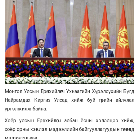
Монгол Улсын Ерөнхийлөгч Ухнаагийн Хүрэлсүхийн Бүгд
Найрамдах Киргиз Улсад хийж буй төрийн айлчлал
үргэлжилж байна.
Хоёр улсын Ерөнхийлөгч албан ёсны хэлэлцээ хийж,
хоёр орны хэвлэл мэдээллийн байгууллагуудын төлөөлөлд
мэдээлэл өглөө.