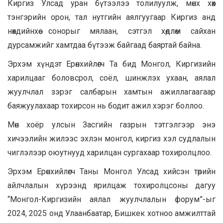
Киргиз Улсад уран бүтээлээ толилуулж, мөнх хөх
тэнгэрийн орон, тал нутгийн аялгуугаар Киргиз анд
нөхдийнхөө сонорыг мялаан, сэтгэл хөдлөм сайхан
дурсамжийг хамтдаа бүтээж байгаад баяртай байна.
Эрхэм хүндэт Ерөнхийлөгч Та бид Монгол, Киргизийн
харилцааг боловсрол, соёл, шинжлэх ухаан, аялал
жуулчлал зэрэг салбарын хамтын ажиллагаагаар
баяжуулахаар тохирсон нь бодит ажил хэрэг боллоо.
Мөн хоёр улсын Засгийн газрын тэтгэлгээр энэ
хичээлийн жилээс эхлэн монгол, киргиз хэл судлалын
чиглэлээр оюутнууд харилцан сургахаар тохиролцлоо.
Эрхэм Ерөнхийлөгч Таны Монгол Улсад хийсэн төрийн
айлчлалын хүрээнд ярилцаж тохиролцсоны дагуу
“Монгол-Киргизийн аялал жуулчлалын форум”-ыг
2024, 2025 онд Улаанбаатар, Бишкек хотноо амжилттай