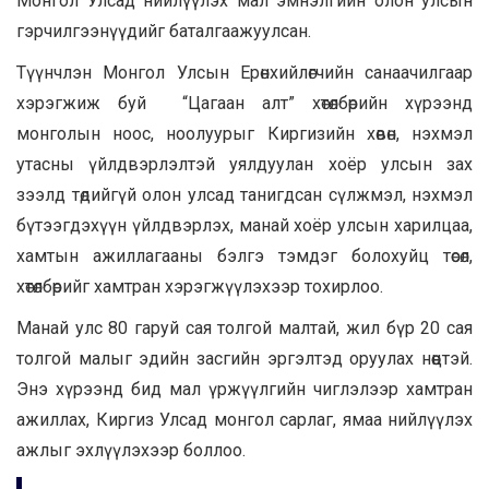
Монгол Улсад нийлүүлэх мал эмнэлгийн олон улсын
гэрчилгээнүүдийг баталгаажуулсан.
Түүнчлэн Монгол Улсын Ерөнхийлөгчийн санаачилгаар
хэрэгжиж буй “Цагаан алт” хөтөлбөрийн хүрээнд
монголын ноос, ноолуурыг Киргизийн хөвөн, нэхмэл
утасны үйлдвэрлэлтэй уялдуулан хоёр улсын зах
зээлд төдийгүй олон улсад танигдсан сүлжмэл, нэхмэл
бүтээгдэхүүн үйлдвэрлэх, манай хоёр улсын харилцаа,
хамтын ажиллагааны бэлгэ тэмдэг болохуйц төсөл,
хөтөлбөрийг хамтран хэрэгжүүлэхээр тохирлоо.
Манай улс 80 гаруй сая толгой малтай, жил бүр 20 сая
толгой малыг эдийн засгийн эргэлтэд оруулах нөөцтэй.
Энэ хүрээнд бид мал үржүүлгийн чиглэлээр хамтран
ажиллах, Киргиз Улсад монгол сарлаг, ямаа нийлүүлэх
ажлыг эхлүүлэхээр боллоо.