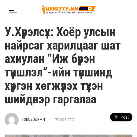
У.Хүрэлсүх: Хоёр улсын
найрсаг харилцааг шат
ахиулан “Иж бүрэн
түншлэл”-ийн түвшинд
хүргэн хөгжүүлэх түүхэн
шийдвэр гаргалаа
TSENZUURMN
2025-07-21