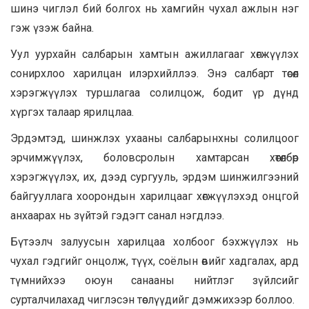
шинэ чиглэл бий болгох нь хамгийн чухал ажлын нэг
гэж үзэж байна.
Уул уурхайн салбарын хамтын ажиллагааг хөгжүүлэх
сонирхлоо харилцан илэрхийллээ. Энэ салбарт төсөл
хэрэгжүүлэх туршлагаа солилцож, бодит үр дүнд
хүргэх талаар ярилцлаа.
Эрдэмтэд, шинжлэх ухааны салбарынхны солилцоог
эрчимжүүлэх, боловсролын хамтарсан хөтөлбөр
хэрэгжүүлэх, их, дээд сургууль, эрдэм шинжилгээний
байгууллага хоорондын харилцааг хөгжүүлэхэд онцгой
анхаарах нь зүйтэй гэдэгт санал нэгдлээ.
Бүтээлч залуусын харилцаа холбоог бэхжүүлэх нь
чухал гэдгийг онцолж, түүх, соёлын өвийг хадгалах, ард
түмнийхээ оюун санааны нийтлэг зүйлсийг
сурталчилахад чиглэсэн төслүүдийг дэмжихээр боллоо.