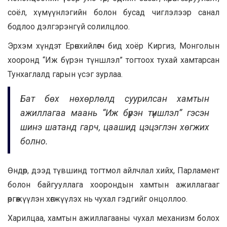
соёл, хүмүүнлэгийн болон бусад чиглэлээр санал
бодлоо дэлгэрэнгүй солилцлоо.
Эрхэм хүндэт Ерөнхийлөгч бид хоёр Киргиз, Монголын
хооронд “Иж бүрэн түншлэл” тогтоох тухай хамтарсан
Тунхаглалд гарын үсэг зурлаа.
Бат бөх нөхөрлөлд суурилсан хамтын
ажиллагаа маань “Иж бүрэн түншлэл” гэсэн
шинэ шатанд гарч, цаашид цэцэглэн хөгжих
болно.
Өндөр, дээд түвшинд тогтмол айлчлал хийх, Парламент
болон байгууллага хоорондын хамтын ажиллагааг
өргөжүүлэн хөгжүүлэх нь чухал гэдгийг онцоллоо.
Харилцаа, хамтын ажиллагааны чухал механизм болох