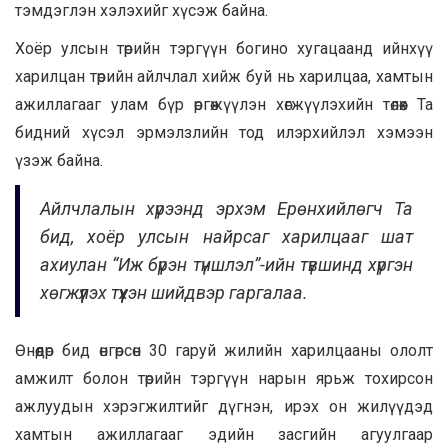
тэмдэглэн хэлэхийг хүсэж байна.
Хоёр улсын төрийн тэргүүн богино хугацаанд ийнхүү
харилцан төрийн айлчлал хийж буй нь харилцаа, хамтын
ажиллагааг улам бүр өргөжүүлэн хөгжүүлэхийн төлөөх Та
бидний хүсэл эрмэлзлийн тод илэрхийлэл хэмээн
үзэж байна.
Айлчлалын хүрээнд эрхэм Ерөнхийлөгч Та
бид, хоёр улсын найрсаг харилцааг шат
ахиулан “Иж бүрэн түншлэл”-ийн түвшинд хүргэн
хөгжүүлэх түүхэн шийдвэр гаргалаа.
Өнөөдөр бид өнгөрсөн 30 гаруй жилийн харилцааны ололт
амжилт болон төрийн тэргүүн нарын ярьж тохирсон
ажлуудын хэрэгжилтийг дүгнэн, ирэх он жилүүдэд
хамтын ажиллагааг эдийн засгийн агуулгаар