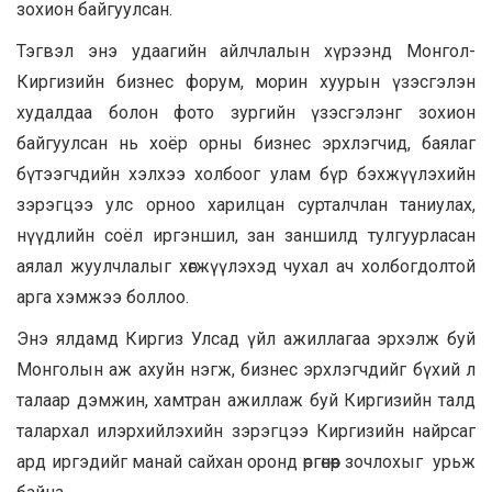
зохион байгуулсан.
Тэгвэл энэ удаагийн айлчлалын хүрээнд Монгол-
Киргизийн бизнес форум, морин хуурын үзэсгэлэн
худалдаа болон фото зургийн үзэсгэлэнг зохион
байгуулсан нь хоёр орны бизнес эрхлэгчид, баялаг
бүтээгчдийн хэлхээ холбоог улам бүр бэхжүүлэхийн
зэрэгцээ улс орноо харилцан сурталчлан таниулах,
нүүдлийн соёл иргэншил, зан заншилд тулгуурласан
аялал жуулчлалыг хөгжүүлэхэд чухал ач холбогдолтой
арга хэмжээ боллоо.
Энэ ялдамд Киргиз Улсад үйл ажиллагаа эрхэлж буй
Монголын аж ахуйн нэгж, бизнес эрхлэгчдийг бүхий л
талаар дэмжин, хамтран ажиллаж буй Киргизийн талд
талархал илэрхийлэхийн зэрэгцээ Киргизийн найрсаг
ард иргэдийг манай сайхан оронд өргөнөөр зочлохыг урьж