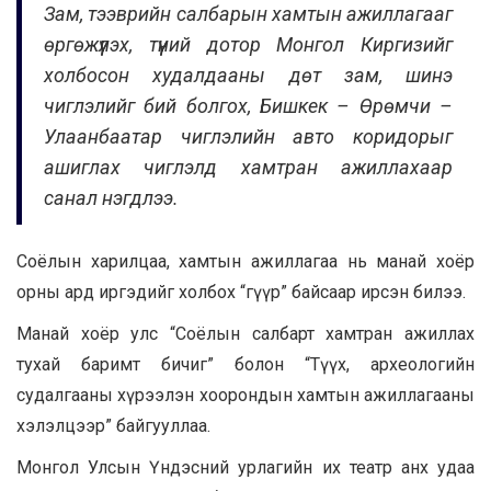
Зам, тээврийн салбарын хамтын ажиллагааг
өргөжүүлэх, түүний дотор Монгол Киргизийг
холбосон худалдааны дөт зам, шинэ
чиглэлийг бий болгох, Бишкек – Өрөмчи –
Улаанбаатар чиглэлийн авто коридорыг
ашиглах чиглэлд хамтран ажиллахаар
санал нэгдлээ.
Соёлын харилцаа, хамтын ажиллагаа нь манай хоёр
орны ард иргэдийг холбох “гүүр” байсаар ирсэн билээ.
Манай хоёр улс “Соёлын салбарт хамтран ажиллах
тухай баримт бичиг” болон “Түүх, археологийн
судалгааны хүрээлэн хоорондын хамтын ажиллагааны
хэлэлцээр” байгууллаа.
Монгол Улсын Үндэсний урлагийн их театр анх удаа