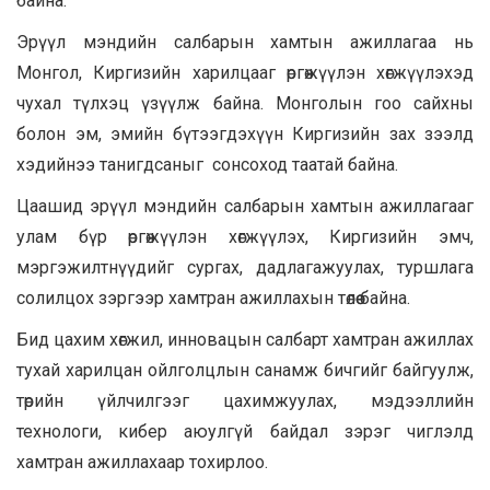
байна.
Эрүүл мэндийн салбарын хамтын ажиллагаа нь
Монгол, Киргизийн харилцааг өргөжүүлэн хөгжүүлэхэд
чухал түлхэц үзүүлж байна. Монголын гоо сайхны
болон эм, эмийн бүтээгдэхүүн Киргизийн зах зээлд
хэдийнээ танигдсаныг сонсоход таатай байна.
Цаашид эрүүл мэндийн салбарын хамтын ажиллагааг
улам бүр өргөжүүлэн хөгжүүлэх, Киргизийн эмч,
мэргэжилтнүүдийг сургах, дадлагажуулах, туршлага
солилцох зэргээр хамтран ажиллахын төлөө байна.
Бид цахим хөгжил, инновацын салбарт хамтран ажиллах
тухай харилцан ойлголцлын санамж бичгийг байгуулж,
төрийн үйлчилгээг цахимжуулах, мэдээллийн
технологи, кибер аюулгүй байдал зэрэг чиглэлд
хамтран ажиллахаар тохирлоо.