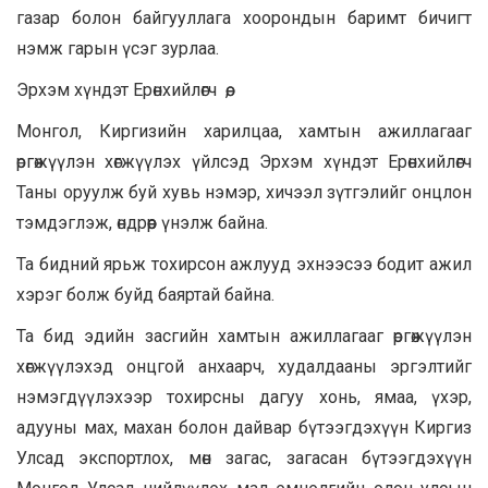
газар болон байгууллага хоорондын баримт бичигт
нэмж гарын үсэг зурлаа.
Эрхэм хүндэт Ерөнхийлөгч өө,
Монгол, Киргизийн харилцаа, хамтын ажиллагааг
өргөжүүлэн хөгжүүлэх үйлсэд Эрхэм хүндэт Ерөнхийлөгч
Таны оруулж буй хувь нэмэр, хичээл зүтгэлийг онцлон
тэмдэглэж, өндрөөр үнэлж байна.
Та бидний ярьж тохирсон ажлууд эхнээсээ бодит ажил
хэрэг болж буйд баяртай байна.
Та бид эдийн засгийн хамтын ажиллагааг өргөжүүлэн
хөгжүүлэхэд онцгой анхаарч, худалдааны эргэлтийг
нэмэгдүүлэхээр тохирсны дагуу хонь, ямаа, үхэр,
адууны мах, махан болон дайвар бүтээгдэхүүн Киргиз
Улсад экспортлох, мөн загас, загасан бүтээгдэхүүн