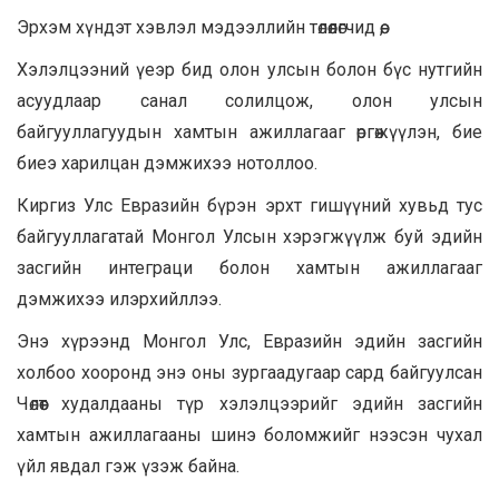
Эрхэм хүндэт хэвлэл мэдээллийн төлөөлөгчид өө,
Хэлэлцээний үеэр бид олон улсын болон бүс нутгийн
асуудлаар санал солилцож, олон улсын
байгууллагуудын хамтын ажиллагааг өргөжүүлэн, бие
биеэ харилцан дэмжихээ нотоллоо.
Киргиз Улс Евразийн бүрэн эрхт гишүүний хувьд тус
байгууллагатай Монгол Улсын хэрэгжүүлж буй эдийн
засгийн интеграци болон хамтын ажиллагааг
дэмжихээ илэрхийллээ.
Энэ хүрээнд Монгол Улс, Евразийн эдийн засгийн
холбоо хооронд энэ оны зургаадугаар сард байгуулсан
Чөлөөт худалдааны түр хэлэлцээрийг эдийн засгийн
хамтын ажиллагааны шинэ боломжийг нээсэн чухал
үйл явдал гэж үзэж байна.