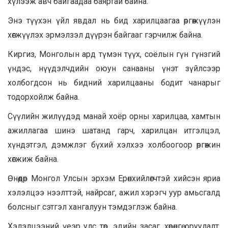
хүлээж авч байгаадаа баяртай байна.
Энэ түүхэн үйл явдал нь бид харилцаагаа өргөжүүлэн
хөгжүүлэх эрмэлзэл дүүрэн байгааг гэрчилж байна.
Киргиз, Монголын ард түмэн түүх, соёлын гүн гүнзгий
үндэс, нүүдэлчдийн оюун санааны үнэт зүйлсээр
холбогдсон нь бидний харилцааны бодит чанарыг
тодорхойлж байна.
Сүүлийн жилүүдэд манай хоёр орны харилцаа, хамтын
ажиллагаа шинэ шатанд гарч, харилцан итгэлцэл,
хүндэтгэл, дэмжлэг бүхий хэлхээ холбоогоор өргөжин
хөгжиж байна.
Өнөөдөр Монгол Улсын эрхэм Ерөнхийлөгчтэй хийсэн яриа
хэлэлцээ нээлттэй, найрсаг, ажил хэрэгч уур амьсгалд
болсныг сэтгэл хангалуун тэмдэглэж байна.
Хэлэлцээний үеэр улс төр, эдийн засаг, хөрөнгө оруулалт,