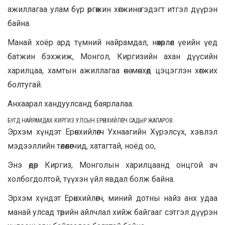
ажиллагаа улам бүр өргөжин хөгжинө гэдэгт итгэл дүүрэн
байна.
Манай хоёр ард түмний найрамдал, нөхөрлөл үеийн үед
батжин бэхжиж, Монгол, Киргизийн ахан дүүсийн
харилцаа, хамтын ажиллагаа өнө мөнхөд цэцэглэн хөгжих
болтугай.
Анхаарал хандуулсанд баярлалаа.
БҮГД НАЙРАМДАХ КИРГИЗ УЛСЫН ЕРӨНХИЙЛӨГЧ САДЫР ЖАПАРОВ
:
Эрхэм хүндэт Ерөнхийлөгч Ухнаагийн Хүрэлсүх, хэвлэл
мэдээллийн төлөөлөгчид, хатагтай, ноёд оо,
Энэ өдөр Киргиз, Монголын харилцаанд онцгой ач
холбогдолтой, түүхэн үйл явдал болж байна.
Эрхэм хүндэт Ерөнхийлөгч, миний дотны найз анх удаа
манай улсад төрийн айлчлал хийж байгааг сэтгэл дүүрэн