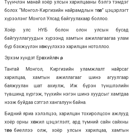
Түүнчлэн манай хоёр улсын харилцааны бэлгэ тэмдэг
болох “Монгол-Киргизийн найрамдлын төгөл” цэцэрлэгт
хүрээлэнг Монгол Улсад байгуулахаар боллоо.
Хоёр улс НҮБ болон олон улсын бусад
байгууллагуудын хүрээнд хамтын ажиллагаагаа улам
бүр бэхжүүлэн хөгжүүлэхээ харилцан нотоллоо.
Эрхэм хүндэт Ерөнхийлөгч өө,
Тантай Монгол, Киргизийн уламжлалт найрсаг
харилцаа, хамтын ажиллагааг шинэ агуулгаар
баяжуулан шат ахиулж, Иж бүрэн түншлэлийн
түвшинд хүргэж, түүхийн нэгэн шинэ хуудсыг хамтдаа
нээж буйдаа сэтгэл хангалуун байна.
Бидний яриа хэлэлцээ, харилцан тохиролцсон ажлууд
хоёр орны хөгжил цэцэглэлт, ард түмний сайн сайхны
төлөө биеллээ олж, хоёр улсын харилцаа, хамтын