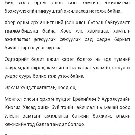
Бид хоёр орны олон талт хамтын ажиллагааг
бэхжүүлэхийн төлөө тууштай ажиллахаа нотолж байна.
Хоёр орны эрх ашигт нийцсэн олон бүтээн байгуулалт,
төлөвлөгөө бидэнд байна. Хоёр улс харилцаа, хамтын
ажиллагааг өргөжүүлэх хөгжүүлэх хэд хэдэн баримт
бичигт гарын үсэг зурлаа.
Эдгээрийг бодит ажил хэрэг болгох нь ард түмний
найрамдал нөхөрлөл, хамтын ажиллагааг улам бэхжүүлэх
үндэс суурь болно гэж үзэж байна.
Эрхэм хүндэт хатагтай, ноёд оо,
Монгол Улсын эрхэм хүндэт Ерөнхийлөгч У.Хүрэлсүхийн
Киргиз Улсад хийж буй төрийн айлчлал нь манай хоёр
улсын хамтын ажиллагаа батжин бэхжиж, өргөжин
хөгжихийн тод бэлгэ тэмдэг боллоо.