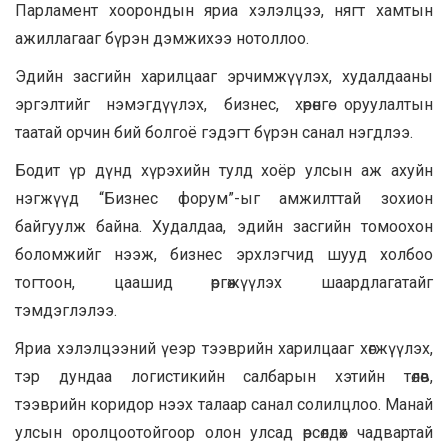
Парламент хоорондын яриа хэлэлцээ, нягт хамтын
ажиллагааг бүрэн дэмжихээ нотоллоо.
Эдийн засгийн харилцааг эрчимжүүлэх, худалдааны
эргэлтийг нэмэгдүүлэх, бизнес, хөрөнгө оруулалтын
таатай орчин бий болгоё гэдэгт бүрэн санал нэгдлээ.
Бодит үр дүнд хүрэхийн тулд хоёр улсын аж ахуйн
нэгжүүд “Бизнес форум”-ыг амжилттай зохион
байгуулж байна. Худалдаа, эдийн засгийн томоохон
боломжийг нээж, бизнес эрхлэгчид шууд холбоо
тогтоон, цаашид өргөжүүлэх шаардлагатайг
тэмдэглэлээ.
Яриа хэлэлцээний үеэр тээврийн харилцааг хөгжүүлэх,
тэр дундаа логистикийн салбарын хэтийн төлөв,
тээврийн коридор нээх талаар санал солилцлоо. Манай
улсын оролцоотойгоор олон улсад өрсөлдөх чадвартай