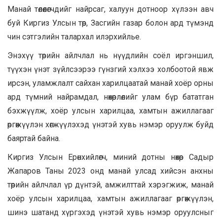
Манай төлөөлөгчдийг найрсаг, халуун дотноор хүлээн авч
буй Киргиз Улсын төр, Засгийн газар болон ард түмэнд
чин сэтгэлийн талархал илэрхийлье.
Энэхүү төрийн айлчлал нь нүүдлийн соёл иргэншил,
түүхэн үнэт зүйлсээрээ гүнзгий хэлхээ холбоотой явж
ирсэн, уламжлалт сайхан харилцаатай манай хоёр орны
ард түмний найрамдал, нөхөрлөлийг улам бүр бататган
бэхжүүлж, хоёр улсын харилцаа, хамтын ажиллагааг
өргөжүүлэн хөгжүүлэхэд үнэтэй хувь нэмэр оруулж буйд
баяртай байна.
Киргиз Улсын Ерөнхийлөгч, миний дотны нөхөр Садыр
Жапаров Таны 2023 онд манай улсад хийсэн анхны
төрийн айлчлал үр дүнтэй, амжилттай хэрэгжиж, манай
хоёр улсын харилцаа, хамтын ажиллагааг өргөжүүлэн,
шинэ шатанд хүргэхэд үнэтэй хувь нэмэр оруулсныг