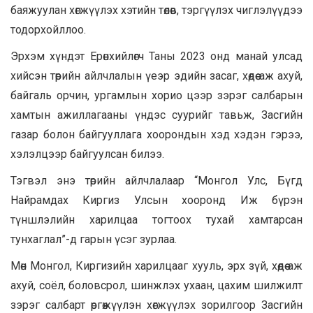
баяжуулан хөгжүүлэх хэтийн төлөв, тэргүүлэх чиглэлүүдээ
тодорхойллоо.
Эрхэм хүндэт Ерөнхийлөгч Таны 2023 онд манай улсад
хийсэн төрийн айлчлалын үеэр эдийн засаг, хөдөө аж ахуй,
байгаль орчин, ургамлын хорио цээр зэрэг салбарын
хамтын ажиллагааны үндэс суурийг тавьж, Засгийн
газар болон байгууллага хоорондын хэд хэдэн гэрээ,
хэлэлцээр байгуулсан билээ.
Тэгвэл энэ төрийн айлчлалаар “Монгол Улс, Бүгд
Найрамдах Киргиз Улсын хооронд Иж бүрэн
түншлэлийн харилцаа тогтоох тухай хамтарсан
тунхаглал”-д гарын үсэг зурлаа.
Мөн Монгол, Киргизийн харилцааг хууль, эрх зүй, хөдөө аж
ахуй, соёл, боловсрол, шинжлэх ухаан, цахим шилжилт
зэрэг салбарт өргөжүүлэн хөгжүүлэх зорилгоор Засгийн