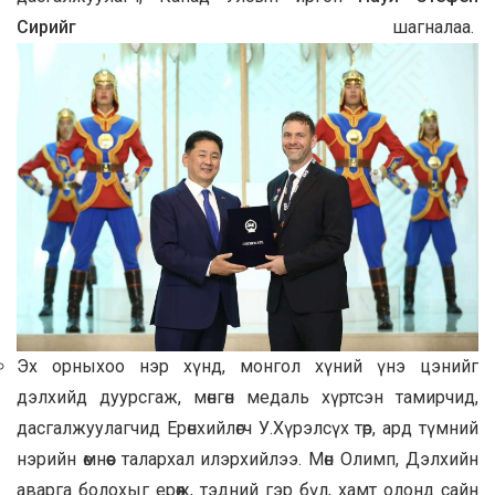
Сирийг
шагналаа.
Эх орныхоо нэр хүнд, монгол хүний үнэ цэнийг
дэлхийд дуурсгаж, мөнгөн медаль хүртсэн тамирчид,
дасгалжуулагчид Ерөнхийлөгч У.Хүрэлсүх төр, ард түмний
нэрийн өмнөөс талархал илэрхийлээ. Мөн Олимп, Дэлхийн
аварга болохыг ерөөж, тэдний гэр бүл, хамт олонд сайн