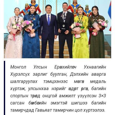
Монгол Улсын Ерөнхийлөгч Ухнаагийн
Хүрэлсүх зарлиг буулган, Дэлхийн аварга
шалгаруулах тэмцээнээс мөнгөн медаль
хүртэж, улсынхаа нэрийг өндөрт өргөн, багийн
спортын төрөлд онцгой амжилт үзүүлсэн 3×3
сагсан бөмбөгийн эмэгтэй шигшээ багийн
тамирчдад Гавьяат тамирчин цол хүртээлээ.