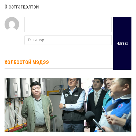
0 cэтгэгдэлтэй
Илгээх
ХОЛБООТОЙ МЭДЭЭ