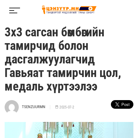
3х3 сагсан бөмбөгийн
тамирчид болон
дасгалжуулагчид
Гавьяат тамирчин цол,
медаль хүртээлээ
TSENZUURMN
2025-07-2