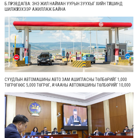
Б.ПҮРЭВДАГВА: ЭНЭ ЖИЛ НАЙМАН УУРЫН ЗУУХЫГ ХИЙН ТҮЛШИНД
ШИЛЖҮҮЛЭХЭЭР АЖИЛЛАЖ БАЙНА
СУУДЛЫН АВТОМАШИНЫ АВТО ЗАМ АШИГЛАСНЫ ТӨЛБӨРИЙГ 1,000
ТӨГРӨГӨӨС 5,000 ТӨГРӨГ, АЧААНЫ АВТОМАШИНЫ ТӨЛБӨРИЙГ 10,000
ТӨГРӨГӨӨС 20,000 ТӨГРӨГ БОЛГОН ШИНЭЧИЛЖЭЭ