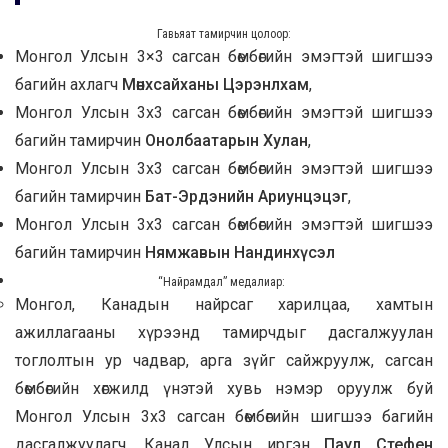
Гавьяат тамирчин цолоор
:
Монгол Улсын 3×3 сагсан бөмбөгийн эмэгтэй шигшээ
багийн ахлагч
Мөнхсайханы Цэрэнлхам
,
Монгол Улсын 3х3 сагсан бөмбөгийн эмэгтэй шигшээ
багийн тамирчин
Онолбаатарын Хулан
,
Монгол Улсын 3х3 сагсан бөмбөгийн эмэгтэй шигшээ
багийн тамирчин
Бат-Эрдэнийн Ариунцэцэг
,
Монгол Улсын 3х3 сагсан бөмбөгийн эмэгтэй шигшээ
багийн тамирчин
Нямжавын Нандинхүсэл
“
Найрамдал” медалиар
:
Монгол, Канадын найрсаг харилцаа, хамтын
ажиллагааны хүрээнд тамирчдыг дасгалжуулан
тоглолтын ур чадвар, арга зүйг сайжруулж, сагсан
бөмбөгийн хөгжилд үнэтэй хувь нэмэр оруулж буй
Монгол Улсын 3х3 сагсан бөмбөгийн шигшээ багийн
дасгалжуулагч, Канад Улсын иргэн
Паул
Стефен