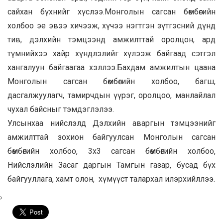
сайхан бүхнийг хүслээ.Монголын сагсан бөмбөгийн
холбоо эе эвээ хичээж, хүчээ нэгтгэн зүтгэсний дүнд
тив, дэлхийн тэмцээнд амжилттай оролцон, ард
түмнийхээ хайр хүндлэлийг хүлээж байгаад сэтгэл
хангалуун байгаагаа хэллээ.Бахдам амжилтын цаана
Монголын сагсан бөмбөгийн холбоо, багш,
дасгалжуулагч, тамирчдын үүрэг, оролцоо, манлайлал
чухал байсныг тэмдэглэлээ.
Улсынхаа нийслэлд Дэлхийн аваргын тэмцээнийг
амжилттай зохион байгуулсан Монголын сагсан
бөмбөгийн холбоо, 3х3 сагсан бөмбөгийн холбоо,
Нийслэлийн Засаг даргын Тамгын газар, бусад бүх
байгууллага, хамт олон, хүмүүст талархал илэрхийллээ.