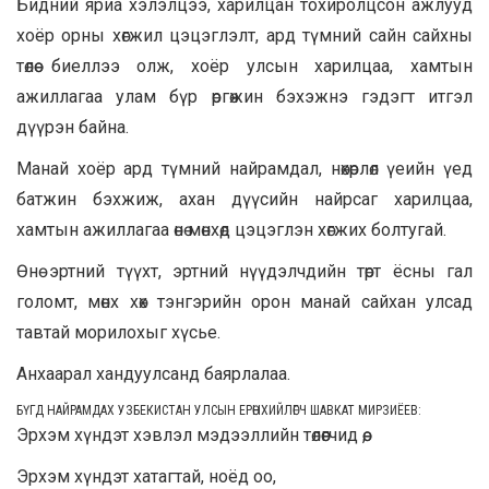
Бидний яриа хэлэлцээ, харилцан тохиролцсон ажлууд
хоёр орны хөгжил цэцэглэлт, ард түмний сайн сайхны
төлөө биеллээ олж, хоёр улсын харилцаа, хамтын
ажиллагаа улам бүр өргөжин бэхэжнэ гэдэгт итгэл
дүүрэн байна.
Манай хоёр ард түмний найрамдал, нөхөрлөл үеийн үед
батжин бэхжиж, ахан дүүсийн найрсаг харилцаа,
хамтын ажиллагаа өнө мөнхөд цэцэглэн хөгжих болтугай.
Өнө эртний түүхт, эртний нүүдэлчдийн төрт ёсны гал
голомт, мөнх хөх тэнгэрийн орон манай сайхан улсад
тавтай морилохыг хүсье.
Анхаарал хандуулсанд баярлалаа.
БҮГД НАЙРАМДАХ УЗБЕКИСТАН УЛСЫН ЕРӨНХИЙЛӨГЧ
ШАВКАТ МИРЗИЁЕВ
:
Эрхэм хүндэт хэвлэл мэдээллийн төлөөгчид өө,
Эрхэм хүндэт хатагтай, ноёд оо,