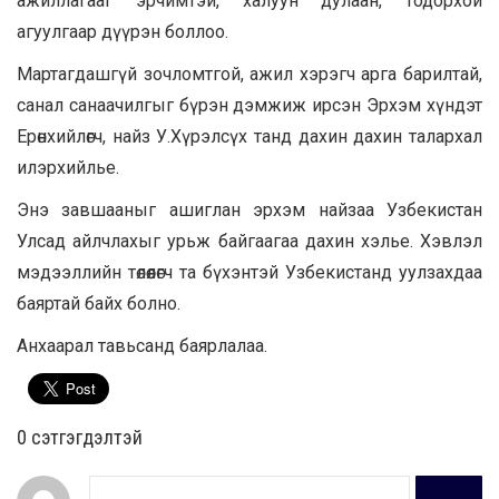
ажиллагааг эрчимтэй, халуун дулаан, тодорхой
агуулгаар дүүрэн боллоо.
Мартагдашгүй зочломтгой, ажил хэрэгч арга барилтай,
санал санаачилгыг бүрэн дэмжиж ирсэн Эрхэм хүндэт
Ерөнхийлөгч, найз У.Хүрэлсүх танд дахин дахин талархал
илэрхийлье.
Энэ завшааныг ашиглан эрхэм найзаа Узбекистан
Улсад айлчлахыг урьж байгаагаа дахин хэлье. Хэвлэл
мэдээллийн төлөөлөгч та бүхэнтэй Узбекистанд уулзахдаа
баяртай байх болно.
Анхаарал тавьсанд баярлалаа.
0 cэтгэгдэлтэй