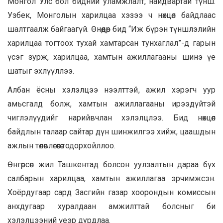
Монгол Улс бол бидний уламжлалт, найдвартай түнш.
Узбек, Монголын харилцаа хэзээ ч нөхцөл байдлаас
шалтгаалж байгаагүй. Өнөөдөр бид “Иж бүрэн түншлэлийн
харилцаа тогтоох тухай хамтарсан тунхаглал”-д гарын
үсэг зурж, харилцаа, хамтын ажиллагааны шинэ үе
шатыг эхлүүллээ.
Албан ёсны хэлэлцээ нээлттэй, ажил хэрэгч уур
амьсгалд болж, хамтын ажиллагааны ирээдүйтэй
чиглэлүүдийг нарийвчлан хэлэлцлээ. Бид нөхцөл
байдлын талаар сайтар дүн шинжилгээ хийж, цаашдын
ажлын төлөвлөгөөгөө тодорхойллоо.
Өнгөрсөн жил Ташкентад болсон уулзалтын дараа бүх
салбарын харилцаа, хамтын ажиллагаа эрчимжсэн.
Хоёрдугаар сард Засгийн газар хоорондын комиссын
анхдугаар хуралдаан амжилттай болсныг би
хэлэлцээний үеэр дурдлаа.