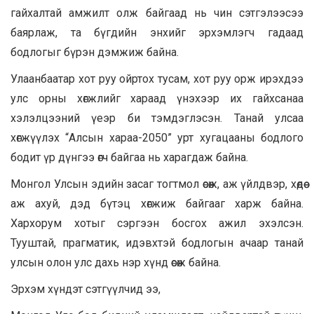
гайхалтай амжилт олж байгаад нь чин сэтгэлээсээ
баярлаж, та бүгдийн энхийг эрхэмлэгч гадаад
бодлогыг бүрэн дэмжиж байна.
Улаанбаатар хот руу ойртох тусам, хот руу орж ирэхдээ
улс орны хөгжлийг хараад үнэхээр их гайхсанаа
хэлэлцээний үеэр би тэмдэглэсэн. Танай улсаа
хөгжүүлэх “Алсын хараа-2050” урт хугацааны бодлого
бодит үр дүнгээ өгч байгаа нь харагдаж байна.
Монгол Улсын эдийн засаг тогтмол өсөж, аж үйлдвэр, хөдөө
аж ахуй, дэд бүтэц хөгжиж байгааг харж байна.
Хархорум хотыг сэргээн босгох ажил эхэлсэн.
Тууштай, прагматик, идэвхтэй бодлогын ачаар танай
улсын олон улс дахь нэр хүнд өсөж байна.
Эрхэм хүндэт сэтгүүлчид ээ,