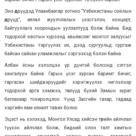
Энэ өдрүүдэд Улаанбаатар хотноо “Узбекистаны соёлын
өдрүүд”, аялал жуулчлалын үзэсгэлэн, концерт,
байгууллага хоорондын уулзалтууд болж байна. Бид
тодорхой квотын хүрээнд авьяаслаг монгол залуусыг
Узбекистаны тэргүүлэх их, дээд сургуульд сургаж
байсан сайхан уламжлалыг сэргээхэд бэлэн байна.
Албан ёсны хэлэлцээ үр дүнтэй болсонд сэтгэл
хангалуун байна. Гарын үсэг зурсан баримт бичиг,
гаргасан шийдвэрүүдийг хэрэгжүүлэх чиглэлээр
тодорхой арга хэмжээ, төслүүд бүхий Замын зураг
батлахаар тохиролцлоо. Үүнд Засгийн газар, гадаад
хэргийн яам хяналт тавих болно.
Эцэст нь хэлэхэд, Монгол Улсад хийсэн төрийн айлчлал
түүхэн айлчлал болж, бидний олон талт хамтын