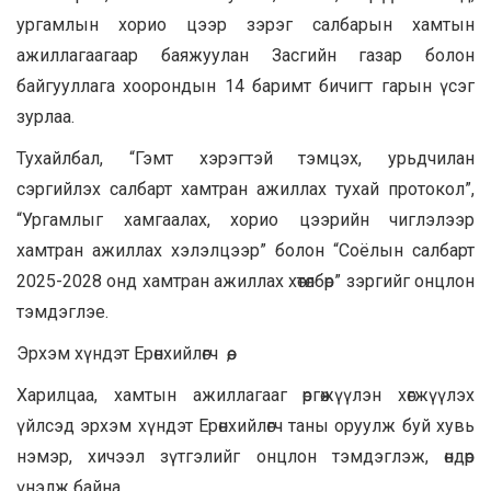
ургамлын хорио цээр зэрэг салбарын хамтын
ажиллагаагаар баяжуулан Засгийн газар болон
байгууллага хоорондын 14 баримт бичигт гарын үсэг
зурлаа.
Тухайлбал, “Гэмт хэрэгтэй тэмцэх, урьдчилан
сэргийлэх салбарт хамтран ажиллах тухай протокол”,
“Ургамлыг хамгаалах, хорио цээрийн чиглэлээр
хамтран ажиллах хэлэлцээр” болон “Соёлын салбарт
2025-2028 онд хамтран ажиллах хөтөлбөр” зэргийг онцлон
тэмдэглэе.
Эрхэм хүндэт Ерөнхийлөгч өө,
Харилцаа, хамтын ажиллагааг өргөжүүлэн хөгжүүлэх
үйлсэд эрхэм хүндэт Ерөнхийлөгч таны оруулж буй хувь
нэмэр, хичээл зүтгэлийг онцлон тэмдэглэж, өндөр
үнэлж байна.