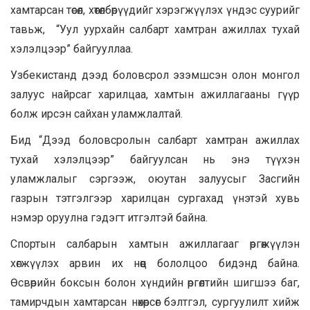
хамтарсан төсөл, хөтөлбөрүүдийг хэрэгжүүлэх үндэс суурийг
тавьж, “Уул уурхайн салбарт хамтран ажиллах тухай
хэлэлцээр” байгууллаа.
Узбекистанд дээд боловсрол эзэмшсэн олон монгол
залуус найрсаг харилцаа, хамтын ажиллагааны гүүр
болж ирсэн сайхан уламжлалтай.
Бид “Дээд боловсролын салбарт хамтран ажиллах
тухай хэлэлцээр” байгуулсан нь энэ түүхэн
уламжлалыг сэргээж, оюутан залуусыг Засгийн
газрын тэтгэлгээр харилцан сургахад үнэтэй хувь
нэмэр оруулна гэдэгт итгэлтэй байна.
Спортын салбарын хамтын ажиллагааг өргөжүүлэн
хөгжүүлэх арвин их нөөц бололцоо бидэнд байна.
Өсвөрийн боксын болон хүндийн өргөлтийн шигшээ баг,
тамирчдын хамтарсан нөхөрсөг бэлтгэл, сургуулилт хийж