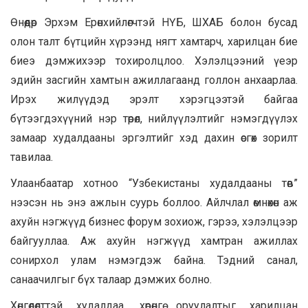
Өнөөдөр Эрхэм Ерөнхийлөгчтэй НҮБ, ШХАБ болон бусад
олон талт бүтцийн хүрээнд нягт хамтарч, харилцан бие
биеэ дэмжихээр тохиролцлоо. Хэлэлцээний үеэр
эдийн засгийн хамтын ажиллагаанд голлон анхаарлаа.
Ирэх жилүүдэд эрэлт хэрэгцээтэй байгаа
бүтээгдэхүүний нэр төрөл, нийлүүлэлтийг нэмэгдүүлэх
замаар худалдааны эргэлтийг хэд дахин өсгөх зорилт
тавилаа.
Улаанбаатар хотноо “Узбекистаны худалдааны төв”
нээсэн нь энэ ажлын суурь боллоо. Айлчлал өмнөхөн аж
ахуйн нэгжүүд бизнес форум зохиож, гэрээ, хэлэлцээр
байгууллаа. Аж ахуйн нэгжүүд хамтран ажиллах
сонирхол улам нэмэгдэж байна. Тэдний санал,
санаачилгыг бүх талаар дэмжих болно.
Хөнгөлөлттэй худалдаа, хөрөнгө оруулалтыг харилцан