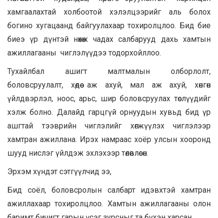
хамгаалахтай холбоотой хэлэлцээрийг аль болох
богино хугацаанд байгуулахаар тохиролцлоо. Бид бие
биеэ үр дүнтэй нөхөж чадах салбарууд дахь хамтын
ажиллагааны чиглэлүүдээ тодорхойллоо.
Тухайлбал ашигт малтмалын олборлолт,
боловсруулалт, хөдөө аж ахуй, мал аж ахуй, хөнгөн
үйлдвэрлэл, ноос, арьс, шир боловсруулах төслүүдийг
хэлж болно. Далайд гарцгүй орнуудын хувьд бид үр
ашгтай тээврийн чиглэлийг хөгжүүлэх чиглэлээр
хамтран ажиллана. Ирэх намраас хоёр улсын хооронд
шууд нислэг үйлдэж эхлэхээр төлөвлөсөн.
Эрхэм хүндэт сэтгүүлчид ээ,
Бид соёл, боловсролын салбарт идэвхтэй хамтран
ажиллахаар тохиролцлоо. Хамтын ажиллагааны олон
баримт бичигт гарын үсэг зурсныг та бүхэн харсан.