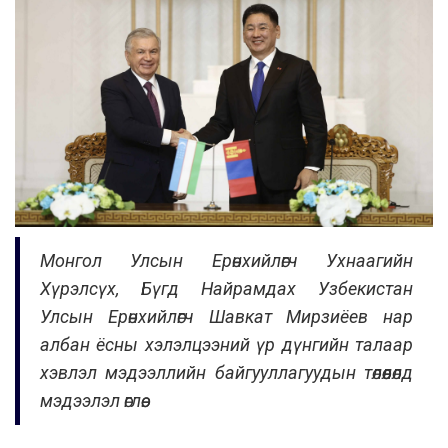
Монгол Улсын Ерөнхийлөгч Ухнаагийн
Хүрэлсүх, Бүгд Найрамдах Узбекистан
Улсын Ерөнхийлөгч Шавкат Мирзиёев нар
албан ёсны хэлэлцээний үр дүнгийн талаар
хэвлэл мэдээллийн байгууллагуудын төлөөлөлд
мэдээлэл өглөө.