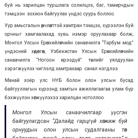
буй нь харилцан туршлага солилцох, баг, тамирчдын
тэмцээн зохион байгуулах үндэс суурь боллоо.
Уур амьсгалын өөрчлөлттэй хамтран тэмцэх, хүрээлэн буй
орчныг хамгаалахад хувь нэмэр оруулахаар болж,
Монгол Улсын Ерөнхийлөгчийн санаачилга “Тэрбум мод”
үндэсний хөдөлгөөн, Узбекистан Улсын Ерөнхийлөгчийн
санаачилга “Ногоон ирээдүй” төслийг уялдуулан
хэрэгжүүлэх чиглэлд хамтрахаар санал нэгдлээ.
Манай хоёр улс НҮБ болон олон улсын бусад
байгууллагын хүрээнд хамтын ажиллагаагаа улам бүр
бэхжүүлэн хөгжүүлэхээ харилцан нотоллоо.
Монгол Улсын санаачилгаар үүсгэн
байгуулагдсан “Далайд гарцгүй хөгжиж буй
орнуудын олон улсын судалгааны төв