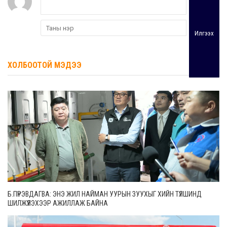
Илгээх
ХОЛБООТОЙ МЭДЭЭ
Б.ПҮРЭВДАГВА: ЭНЭ ЖИЛ НАЙМАН УУРЫН ЗУУХЫГ ХИЙН ТҮЛШИНД
ШИЛЖҮҮЛЭХЭЭР АЖИЛЛАЖ БАЙНА