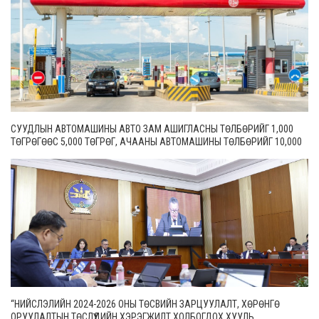
СУУДЛЫН АВТОМАШИНЫ АВТО ЗАМ АШИГЛАСНЫ ТӨЛБӨРИЙГ 1,000
ТӨГРӨГӨӨС 5,000 ТӨГРӨГ, АЧААНЫ АВТОМАШИНЫ ТӨЛБӨРИЙГ 10,000
ТӨГРӨГӨӨС 20,000 ТӨГРӨГ БОЛГОН ШИНЭЧИЛЖЭЭ
“НИЙСЛЭЛИЙН 2024-2026 ОНЫ ТӨСВИЙН ЗАРЦУУЛАЛТ, ХӨРӨНГӨ
ОРУУЛАЛТЫН ТӨСЛҮҮДИЙН ХЭРЭГЖИЛТ ХОЛБОГДОХ ХУУЛЬ