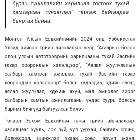
бүрэн түншлэлийн харилцаа тогтоох тухай
хамтарсан тунхаглал” гаргаж байгаадаа
баяртай байна.
Монгол Улсын Ерөнхийлөгчийн 2024 онд Узбекистан
Улсад хийсэн төрийн айлчлалын үеэр “Агаарын болон
олон улсын автотээврийн харилцааны тухай Засгийн
газар хоорондын хэлэлцээр”, “Аялал жуулчлалын
салбарт хамтран ажиллах тухай Засгийн газар
хоорондын хэлэлцээр” болон худалдаа, эдийн засаг,
аялал жуулчлал, хөдөө аж ахуй, мал эмнэлэг зэрэг
салбарын хамтын ажиллагааны үндэс суурь болсон
баримт бичгүүд байгуулсан билээ.
Тэгвэл Эрхэм Ерөнхийлөгч таны төрийн айлчлалаар
харилцааг хууль, эрх зүй, уул уурхай, байгаль орчин,
боловсрол, шинжлэх ухаан, соёл, эрүүл мэнд,