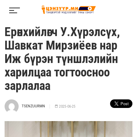
Ерөнхийлөгч У.Хүрэлсүх,
Шавкат Мирзиёев нар
Иж бүрэн түншлэлийн
харилцаа тогтоосноо
зарлалаа
TSENZUURMN
2025-06-25