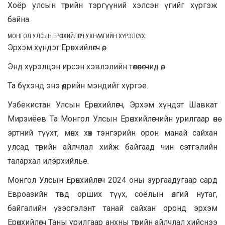
Хоёр улсын төрийн тэргүүний хэлсэн үгийг хүргэж
байна.
МОНГОЛ УЛСЫН ЕРӨНХИЙЛӨГЧ УХНААГИЙН ХҮРЭЛСҮХ:
Эрхэм хүндэт Ерөнхийлөгч өө,
Энд хүрэлцэн ирсэн хэвлэлийн төлөөлөгчид өө,
Та бүхэнд энэ өдрийн мэндийг хүргэе.
Узбекистан Улсын Ерөнхийлөгч, Эрхэм хүндэт Шавкат
Мирзиёев Та Монгол Улсын Ерөнхийлөгчийн урилгаар өнө
эртний түүхт, мөнх хөх тэнгэрийн орон манай сайхан
улсад төрийн айлчлал хийж байгаад чин сэтгэлийн
талархал илэрхийлье.
Монгол Улсын Ерөнхийлөгч 2024 оны зургаадугаар сард
Евроазийн төвд орших түүх, соёлын өлгий нутаг,
байгалийн үзэсгэлэнт танай сайхан оронд эрхэм
Ерөнхийлөгч Таны урилгаар анхны төрийн айлчлал хийснээ