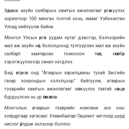
Хөдөө аж ахуйн салбарын хамтын ажиллагааг өргөжүүлэх
зорилгоор 100 мянган толгой хонь, ямааг Узбекистан
Улсад нийлүүлж байна.
Монгол Улсын өргөн уудам нутаг дэвсгэр, бэлчээрийн
мал аж ахуйн нөөц бололцоонд тулгуурлан мал аж ахуйн
салбарт хамтарсан томоохон төсөл, хөтөлбөр
хэрэгжүүлэхээр санал нэгдлээ.
Бид өнгөрсөн онд “Агаарын харилцааны тухай Засгийн
газар хоорондын хэлэлцээр” байгуулж, агаарын
тээврийн хамтын ажиллагааг хөгжүүлэх таатай нөхцөл
бүрдүүлсэн нь үр өгөөжөө өглөө.
Монголын агаарын тээврийн компани энэ оны
хоёрдугаар хагасаас Улаанбаатар-Ташкент чиглэлд шууд
нислэг үйлдэж эхлэхээр боллоо.