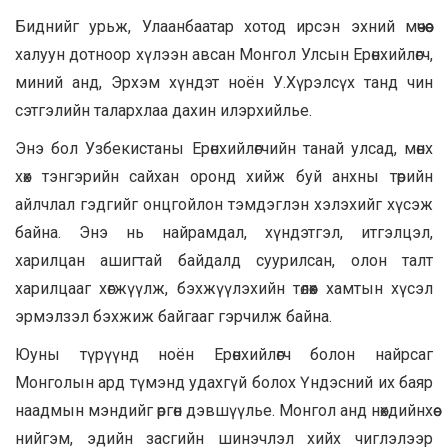
Биднийг урьж, Улаанбаатар хотод ирсэн эхний мөчөөс
халуун дотноор хүлээн авсан Монгол Улсын Ерөнхийлөгч,
миний анд, Эрхэм хүндэт ноён У.Хүрэлсүх танд чин
сэтгэлийн талархлаа дахин илэрхийлье.
Энэ бол Узбекистаны Ерөнхийлөгчийн танай улсад, мөнх
хөх тэнгэрийн сайхан оронд хийж буй анхны төрийн
айлчлал гэдгийг онцгойлон тэмдэглэн хэлэхийг хүсэж
байна. Энэ нь найрамдал, хүндэтгэл, итгэлцэл,
харилцан ашигтай байдалд суурилсан, олон талт
харилцааг хөгжүүлж, бэхжүүлэхийн төлөөх хамтын хүсэл
эрмэлзэл бэхжиж байгааг гэрчилж байна.
Юуны түрүүнд ноён Ерөнхийлөгч болон найрсаг
Монголын ард түмэнд удахгүй болох Үндэсний их баяр
наадмын мэндийг өргөн дэвшүүлье. Монгол анд нөхдийнхөө
нийгэм, эдийн засгийн шинэчлэл хийх чиглэлээр