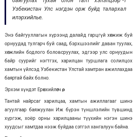
байгуулах тухай олон талт хэлэлцээр”-т
Узбекистан Улс нэгдэн орж буйд талархал
илэрхийлье.
Энэ байгууллагын хүрээнд далайд гарцгүй хөгжиж буй
орнуудад тулгарч буй саад, бэрхшээлийг даван туулах,
хөгжлийн бодлого боловсруулах, эдгээр улс орнуудын
байр суурийг нэгтгэх, харилцан туршлага солилцох
хамтын үйлсэд Узбекистан Улстай хамтран ажиллахдаа
баяртай байх болно.
Эрхэм хүндэт Ерөнхийлөгч өө,
Тантай найрсаг харилцаа, хамтын ажиллагааг шинэ
агуулгаар баяжуулан Иж бүрэн түншлэлийн түвшинд
хүргэж, хоёр орны харилцааны түүхийн нэгэн шинэ
хуудсыг хамтдаа нээж буйдаа сэтгэл хангалуун байна.