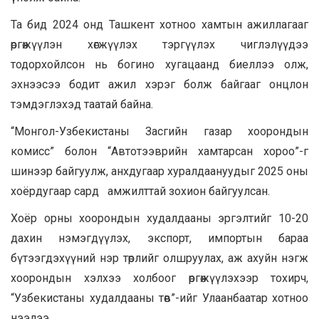
Та бид 2024 онд Ташкент хотноо хамтын ажиллагааг
өргөжүүлэн хөгжүүлэх тэргүүлэх чиглэлүүдээ
тодорхойлсон нь богино хугацаанд биеллээ олж,
эхнээсээ бодит ажил хэрэг болж байгааг онцлон
тэмдэглэхэд таатай байна.
“Монгол-Узбекистаны Засгийн газар хоорондын
комисс” болон “Автотээврийн хамтарсан хороо”-г
шинээр байгуулж, анхдугаар хуралдаануудыг 2025 оны
хоёрдугаар сард амжилттай зохион байгуулсан.
Хоёр орны хоорондын худалдааны эргэлтийг 10-20
дахин нэмэгдүүлэх, экспорт, импортын бараа
бүтээгдэхүүний нэр төрлийг олшруулах, аж ахуйн нэгж
хоорондын хэлхээ холбоог өргөжүүлэхээр тохирч,
“Узбекистаны худалдааны төв”-ийг Улаанбаатар хотноо
нээлээ.