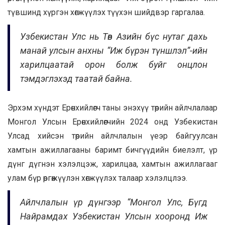
түвшинд хүргэн хөгжүүлэх түүхэн шийдвэр гаргалаа.
Узбекистан Улс нь Төв Азийн бүс нутаг дахь
манай улсын анхны “Иж бүрэн түншлэл”-ийн
харилцаатай орон болж буйг онцлон
тэмдэглэхэд таатай байна.
Эрхэм хүндэт Ерөнхийлөгч таны энэхүү төрийн айлчлалаар
Монгол Улсын Ерөнхийлөгчийн 2024 онд Узбекистан
Улсад хийсэн төрийн айлчлалын үеэр байгуулсан
хамтын ажиллагааны баримт бичгүүдийн биелэлт, үр
дүнг дүгнэн хэлэлцэж, харилцаа, хамтын ажиллагааг
улам бүр өргөжүүлэн хөгжүүлэх талаар хэлэлцлээ.
Айлчлалын үр дүнгээр “Монгол Улс, Бүгд
Найрамдах Узбекистан Улсын хооронд Иж