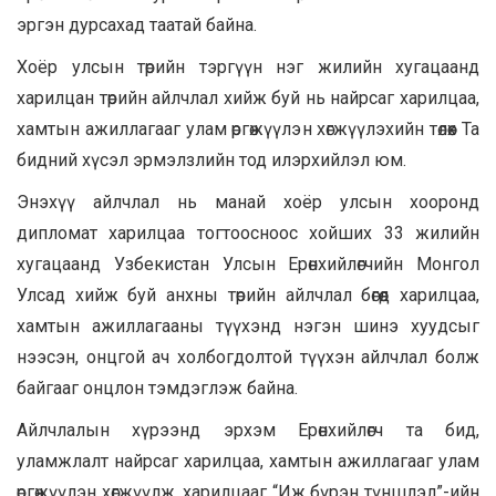
эргэн дурсахад таатай байна.
Хоёр улсын төрийн тэргүүн нэг жилийн хугацаанд
харилцан төрийн айлчлал хийж буй нь найрсаг харилцаа,
хамтын ажиллагааг улам өргөжүүлэн хөгжүүлэхийн төлөөх Та
бидний хүсэл эрмэлзлийн тод илэрхийлэл юм.
Энэхүү айлчлал нь манай хоёр улсын хооронд
дипломат харилцаа тогтоосноос хойших 33 жилийн
хугацаанд Узбекистан Улсын Ерөнхийлөгчийн Монгол
Улсад хийж буй анхны төрийн айлчлал бөгөөд харилцаа,
хамтын ажиллагааны түүхэнд нэгэн шинэ хуудсыг
нээсэн, онцгой ач холбогдолтой түүхэн айлчлал болж
байгааг онцлон тэмдэглэж байна.
Айлчлалын хүрээнд эрхэм Ерөнхийлөгч та бид,
уламжлалт найрсаг харилцаа, хамтын ажиллагааг улам
өргөжүүлэн хөгжүүлж, харилцааг “Иж бүрэн түншлэл”-ийн