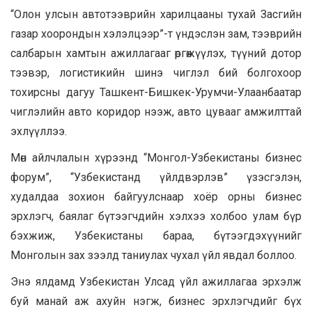
“Олон улсын автотээврийн харилцааны тухай Засгийн
газар хоорондын хэлэлцээр”-т үндэслэн зам, тээврийн
салбарын хамтын ажиллагааг өргөжүүлэх, түүний дотор
тээвэр, логистикийн шинэ чиглэл бий болгохоор
тохирсны дагуу Ташкент-Бишкек-Урумчи-Улаанбаатар
чиглэлийн авто коридор нээж, авто цувааг амжилттай
эхлүүллээ.
Мөн айлчлалын хүрээнд “Монгол-Узбекистаны бизнес
форум”, “Узбекистанд үйлдвэрлэв” үзэсгэлэн,
худалдаа зохион байгуулснаар хоёр орны бизнес
эрхлэгч, баялаг бүтээгчдийн хэлхээ холбоо улам бүр
бэхжиж, Узбекистаны бараа, бүтээгдэхүүнийг
Монголын зах зээлд таниулах чухал үйл явдал боллоо.
Энэ ялдамд Узбекистан Улсад үйл ажиллагаа эрхэлж
буй манай аж ахуйн нэгж, бизнес эрхлэгчдийг бүх