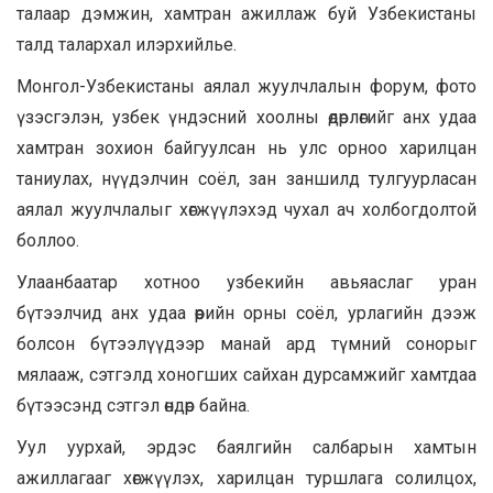
талаар дэмжин, хамтран ажиллаж буй Узбекистаны
талд талархал илэрхийлье.
Монгол-Узбекистаны аялал жуулчлалын форум, фото
үзэсгэлэн, узбек үндэсний хоолны өдөрлөгийг анх удаа
хамтран зохион байгуулсан нь улс орноо харилцан
таниулах, нүүдэлчин соёл, зан заншилд тулгуурласан
аялал жуулчлалыг хөгжүүлэхэд чухал ач холбогдолтой
боллоо.
Улаанбаатар хотноо узбекийн авьяаслаг уран
бүтээлчид анх удаа өөрийн орны соёл, урлагийн дээж
болсон бүтээлүүдээр манай ард түмний сонорыг
мялааж, сэтгэлд хоногших сайхан дурсамжийг хамтдаа
бүтээсэнд сэтгэл өндөр байна.
Уул уурхай, эрдэс баялгийн салбарын хамтын
ажиллагааг хөгжүүлэх, харилцан туршлага солилцох,