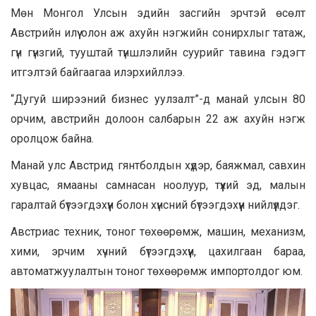
Мөн Монгол Улсын эдийн засгийн эрчтэй өсөлт
Австрийн илүү олон аж ахуйн нэгжийн сонирхлыг татаж,
гүн гүнзгий, тууштай түншлэлийн суурийг тавина гэдэгт
итгэлтэй байгаагаа илэрхийллээ.
“Дугуй ширээний бизнес уулзалт”-д манай улсын 80
орчим, австрийн долоон салбарын 22 аж ахуйн нэгж
оролцож байна.
Манай улс Австрид гянтболдын хүдэр, баяжмал, савхин
хувцас, ямааны самнасан ноолуур, түүхий эд, малын
гаралтай бүтээгдэхүүн болон хүнсний бүтээгдэхүүн нийлүүлдэг.
Австриас техник, тоног төхөөрөмж, машин, механизм,
хими, эрчим хүчний бүтээгдэхүүн, цахилгаан бараа,
автоматжуулалтын тоног төхөөрөмж импортолдог юм.