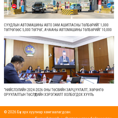
СУУДЛЫН АВТОМАШИНЫ АВТО ЗАМ АШИГЛАСНЫ ТӨЛБӨРИЙГ 1,000
ТӨГРӨГӨӨС 5,000 ТӨГРӨГ, АЧААНЫ АВТОМАШИНЫ ТӨЛБӨРИЙГ 10,000
ТӨГРӨГӨӨС 20,000 ТӨГРӨГ БОЛГОН ШИНЭЧИЛЖЭЭ
“НИЙСЛЭЛИЙН 2024-2026 ОНЫ ТӨСВИЙН ЗАРЦУУЛАЛТ, ХӨРӨНГӨ
ОРУУЛАЛТЫН ТӨСЛҮҮДИЙН ХЭРЭГЖИЛТ ХОЛБОГДОХ ХУУЛЬ
ТОГТООМЖИД НИЙЦСЭН БАЙДАЛ” СЭДЭВТ ЕРӨНХИЙ ХЯНАЛТЫН
СОНСГОЛ ЭХЭЛЛЭЭ
© 2026 Бүх эрх хуулиар хамгаалагдсан.