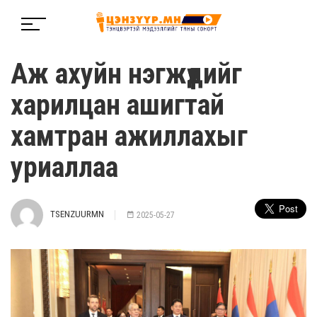
Аж ахуйн нэгжүүдийг
харилцан ашигтай
хамтран ажиллахыг
уриаллаа
TSENZUURMN
2025-05-27