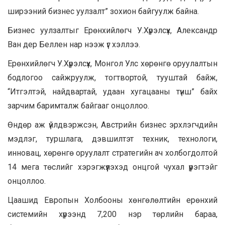
ширээний бизнес уулзалт” зохион байгуулж байна.
Бизнес уулзалтыг Ерөнхийлөгч У.Хүрэлсүх, Александр
Ван дер Беллен нар нээж үг хэллээ.
Ерөнхийлөгч У.Хүрэлсүх, Монгол Улс хөрөнгө оруулалтын
бодлогоо сайжруулж, тогтвортой, тууштай байж,
“Итгэлтэй, найдвартай, удаан хугацааны түнш” байх
зарчим баримталж байгааг онцоллоо.
Өндөр аж үйлдвэржсэн, Австрийн бизнес эрхлэгчдийн
мэдлэг, туршлага, дэвшилтэт техник, технологи,
инновац, хөрөнгө оруулалт стратегийн ач холбогдолтой
14 мега төслийг хэрэгжүүлэхэд онцгой чухал үүрэгтэйг
онцоллоо.
Цаашид Европын Холбооны хөнгөлөлтийн ерөнхий
системийн хүрээнд 7,200 нэр төрлийн бараа,