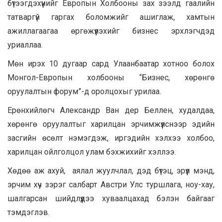
бүтээгдэхүүнийг Европын Холбооны зах зээлд гаалийн
татваргүй гаргах боломжийг ашиглаж, хамтын
ажиллагаагаа өргөжүүлэхийг бизнес эрхлэгчдэд
уриаллаа.
Мөн ирэх 10 дугаар сард Улаанбаатар хотноо болох
Монгол-Европын холбооны “Бизнес, хөрөнгө
оруулалтын форум”-д оролцохыг урилаа.
Ерөнхийлөгч Александр Ван дер Беллен, худалдаа,
хөрөнгө оруулалтыг харилцан эрчимжүүлснээр эдийн
засгийн өсөлт нэмэгдэж, иргэдийн хэлхээ холбоо,
харилцан ойлголцол улам бэхжихийг хэллээ.
Хөдөө аж ахуй, аялал жуулчлал, дэд бүтэц, эрүүл мэнд,
эрчим хүч зэрэг салбарт Австри Улс туршлага, ноу-хау,
шалгарсан шийдлүүдээ хуваалцахад бэлэн байгааг
тэмдэглэв.