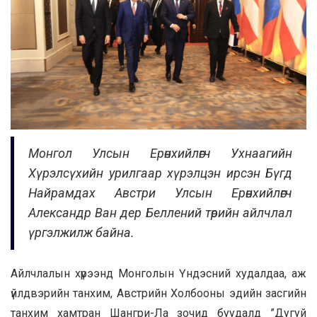
Монгол Улсын Ерөнхийлөгч Ухнаагийн
Хүрэлсүхийн урилгаар хүрэлцэн ирсэн Бүгд
Найрамдах Австри Улсын Ерөнхийлөгч
Александр Ван дер Беллений төрийн айлчлал
үргэлжилж байна.
Айлчлалын хүрээнд Монголын Үндэсний худалдаа, аж
үйлдвэрийн танхим, Австрийн Холбооны эдийн засгийн
танхим хамтран Шангри-Ла зочид буудалд ”Дугуй