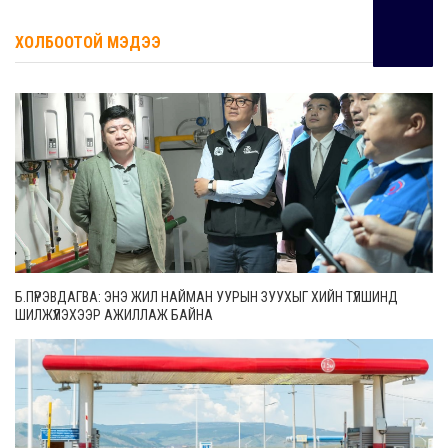
ХОЛБООТОЙ МЭДЭЭ
Б.ПҮРЭВДАГВА: ЭНЭ ЖИЛ НАЙМАН УУРЫН ЗУУХЫГ ХИЙН ТҮЛШИНД
ШИЛЖҮҮЛЭХЭЭР АЖИЛЛАЖ БАЙНА