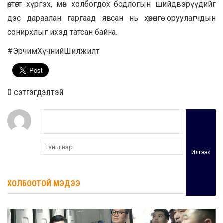
өртөгт хүргэх, мөн холбогдох бодлогын шийдвэрүүдийг
дэс дараалан гаргаад явсан нь хөрөнгө оруулагчдын
сонирхлыг ихэд татсан байна.
#ЭрчимХүчнийШилжилт
0 cэтгэгдэлтэй
Илгээх
ХОЛБООТОЙ МЭДЭЭ