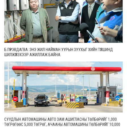
Б.ПҮРЭВДАГВА: ЭНЭ ЖИЛ НАЙМАН УУРЫН ЗУУХЫГ ХИЙН ТҮЛШИНД
ШИЛЖҮҮЛЭХЭЭР АЖИЛЛАЖ БАЙНА
СУУДЛЫН АВТОМАШИНЫ АВТО ЗАМ АШИГЛАСНЫ ТӨЛБӨРИЙГ 1,000
ТӨГРӨГӨӨС 5,000 ТӨГРӨГ, АЧААНЫ АВТОМАШИНЫ ТӨЛБӨРИЙГ 10,000