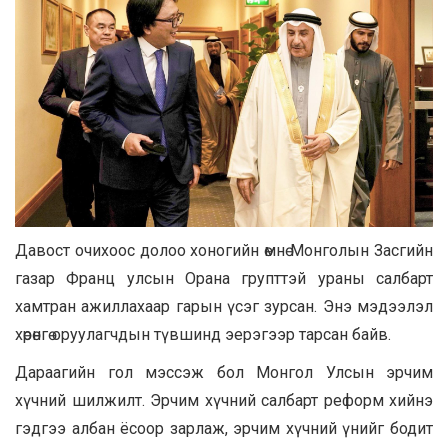
Давост очихоос долоо хоногийн өмнө Монголын Засгийн
газар Франц улсын Орана групттэй ураны салбарт
хамтран ажиллахаар гарын үсэг зурсан. Энэ мэдээлэл
хөрөнгө оруулагчдын түвшинд эерэгээр тарсан байв.
Дараагийн гол мэссэж бол Монгол Улсын эрчим
хүчний шилжилт. Эрчим хүчний салбарт реформ хийнэ
гэдгээ албан ёсоор зарлаж, эрчим хүчний үнийг бодит