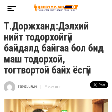
Т.Доржханд:Дэлхий
нийт тодорхойгүй
байдалд байгаа бол бид
маш тодорхой,
тогтвортой байх ёсгүй
TSENZUURMN
2025-03-31