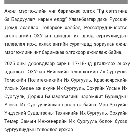
Ажил мэргэжлийн чиг баримжаа олгох “Гүн сэтгэгчид
ба Бадруулагч нарын өдрүүд” Улаанбаатар дахь Русский
Домд эхэллээ. Тодорхой хэлбэл, Россотрудничество
агентлагийн ОХУ-ын шилдэг их, дээд сургуулиудын
төлөөлөл ирж, ахлах ангийн сурагчдад зориулан ажил
мэргэжлийн чиг баримжаа олгохоор ажиллаж байна.
2025 оны дөрөвдүгээр сарын 17-18-нд үргэлжлэх энэхүү
өдөрлөгт ОХУ-ын Нийгмийн Технологийн Их Сургууль,
Томскийн Политехникийн Их Сургууль, Красноярскийн
Улсын Хөдөө аж ахуйн Их Сургууль, Эрхүүгийн Улсын Их
Сургууль, Доржи Банзаровагийн нэрэмжит Буриадын
Улсын Их Сургуулийнхан оролцож байна. Мөн Эрхүүгийн
Үндэсний Судалгааны Техникийн Их Сургууль, Эрхүүгийн
Төмөр Замын Инженерийн Их Сургууль болон бусад
сургуулиудын төлөөлөл иржээ.