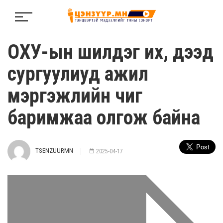
ОХУ-ын шилдэг их, дээд
сургуулиуд ажил
мэргэжлийн чиг
баримжаа олгож байна
TSENZUURMN
2025-04-17