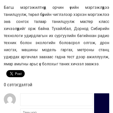
Багш мэргэжилтнүүд орчин үеийн мэргэжлүүдээ
танилцуулж, төрөл бүрийн чиглэлээр хэрхэн мэргэжлээ
зөв сонгох талаар танилцуулж мастер класс
хичээлүүдийг орж байна. Тухайлбал, Дорнод Сибирийн
технологи удирдлагын их сургуулийн багийнхан радио
техник болон экологийн боловсрол олгож, дрон
нисгэх, машины модель гаргах, метроны станц
удирдах аргачлал заахаас гадна тест дээр ажиллуулж,
ямар амьтны арьс үс болохыг таних хичээл заажээ.
0 cэтгэгдэлтэй