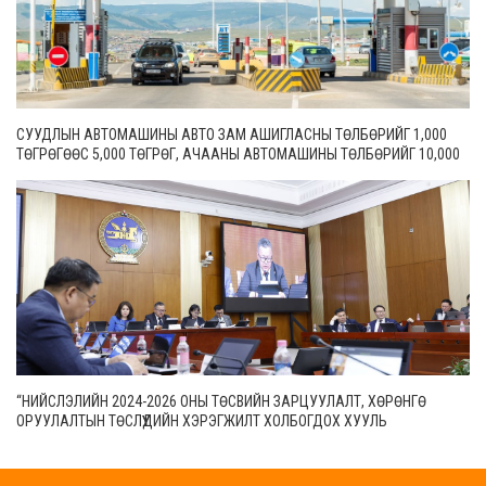
СУУДЛЫН АВТОМАШИНЫ АВТО ЗАМ АШИГЛАСНЫ ТӨЛБӨРИЙГ 1,000
ТӨГРӨГӨӨС 5,000 ТӨГРӨГ, АЧААНЫ АВТОМАШИНЫ ТӨЛБӨРИЙГ 10,000
ТӨГРӨГӨӨС 20,000 ТӨГРӨГ БОЛГОН ШИНЭЧИЛЖЭЭ
“НИЙСЛЭЛИЙН 2024-2026 ОНЫ ТӨСВИЙН ЗАРЦУУЛАЛТ, ХӨРӨНГӨ
ОРУУЛАЛТЫН ТӨСЛҮҮДИЙН ХЭРЭГЖИЛТ ХОЛБОГДОХ ХУУЛЬ
ТОГТООМЖИД НИЙЦСЭН БАЙДАЛ” СЭДЭВТ ЕРӨНХИЙ ХЯНАЛТЫН
СОНСГОЛ ЭХЭЛЛЭЭ