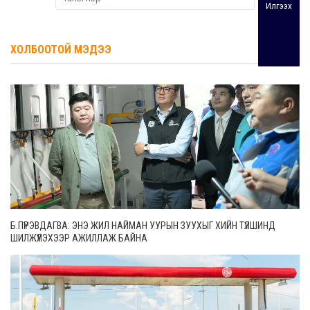
Илгээх
ХОЛБООТОЙ МЭДЭЭ
Б.ПҮРЭВДАГВА: ЭНЭ ЖИЛ НАЙМАН УУРЫН ЗУУХЫГ ХИЙН ТҮЛШИНД
ШИЛЖҮҮЛЭХЭЭР АЖИЛЛАЖ БАЙНА