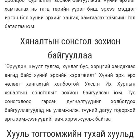
оролцоо” сургалтыг зохион байгуулжээ. Хүний эрхийг
хамгаалах нь гагц төрийн үүрэг биш, эрхээ мэддэг
иргэн бол хүний эрхийг хангах, хамгаалах хамгийн гол
баталгаа юм.
Хяналтын сонсгол зохион
байгууллаа
“Эрүүдэн шүүлт тулгах, хүнлэг бус, хэрцгий хандахаас
ангид байх хүний эрхийн хэрэгжилт” Хүний эрх, эрх
чөлөөг хангахтай холбоотой Улсын Их Хурлын
хяналтын сонсголыг зохион байгуулсан юм. Тус
сонсголоос гарсан дүгнэлтүүдийг холбогдох
байгууллагуудад нь уламжилж, түүний дагуу тодорхой
арга хэмжээнүүдийг авч, хэрэгжүүлж байгаа.
Хууль тогтоомжийн тухай хуульд