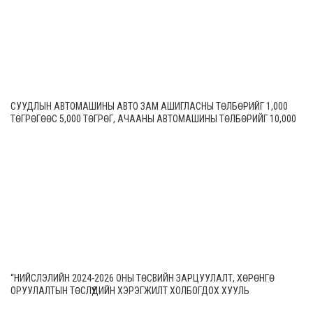
СУУДЛЫН АВТОМАШИНЫ АВТО ЗАМ АШИГЛАСНЫ ТӨЛБӨРИЙГ 1,000
ТӨГРӨГӨӨС 5,000 ТӨГРӨГ, АЧААНЫ АВТОМАШИНЫ ТӨЛБӨРИЙГ 10,000
ТӨГРӨГӨӨС 20,000 ТӨГРӨГ БОЛГОН ШИНЭЧИЛЖЭЭ
“НИЙСЛЭЛИЙН 2024-2026 ОНЫ ТӨСВИЙН ЗАРЦУУЛАЛТ, ХӨРӨНГӨ
ОРУУЛАЛТЫН ТӨСЛҮҮДИЙН ХЭРЭГЖИЛТ ХОЛБОГДОХ ХУУЛЬ
ТОГТООМЖИД НИЙЦСЭН БАЙДАЛ” СЭДЭВТ ЕРӨНХИЙ ХЯНАЛТЫН