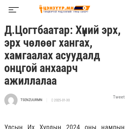
Д.Цогтбаатар: Хүний эрх,
эрх чөлөөг хангах,
хамгаалах асуудалд
онцгой анхаарч
ажиллалаа
Tweet
TSENZUURMN
2025-01-30
Улсын Их Хурлын 2024 оны намрын