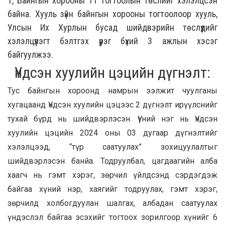
1, Байнгын хорооны 11 тогтоолын төслийг хэлэлцсэн
байна. Хууль зүйн байнгын хорооны тогтоолоор хууль,
Улсын Их Хурлын бусад шийдвэрийн төслүүдийг
хэлэлцүүлэгт бэлтгэх үүрэг бүхий 3 ажлын хэсэг
байгуулжээ.
Үндсэн хуулийн цэцийн дүгнэлт:
Тус байнгын хороонд намрын ээлжит чуулганы
хугацаанд Үндсэн хуулийн цэцээс 2 дүгнэлт ирүүлснийг
тухай бүрд нь шийдвэрлэсэн. Үүний нэг нь Үндсэн
хуулийн цэцийн 2024 оны 03 дугаар дүгнэлтийг
хэлэлцээд, “түр саатуулах” зохицуулалтыг
шийдвэрлэсэн банйа. Тодруулбал, цагдаагийн алба
хаагч нь гэмт хэрэг, зөрчил үйлдсэнд сэрдэгдэж
байгаа хүний нэр, хаягийг тодруулах, гэмт хэрэг,
зөрчилд холбогдуулан шалгах, албадан саатуулах
үндэслэл байгаа эсэхийг тогтоох зорилгоор хүнийг 6