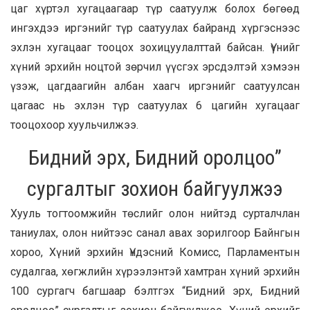
цаг хүртэл хугацаагаар түр саатуулж болох бөгөөд
ингэхдээ иргэнийг түр саатуулах байранд хүргэснээс
эхлэн хугацааг тооцох зохицуулалттай байсан. Үүнийг
хүний эрхийн ноцтой зөрчил үүсгэх эрсдэлтэй хэмээн
үзэж, цагдаагийн албан хаагч иргэнийг саатуулсан
цагаас нь эхлэн түр саатуулах 6 цагийн хугацааг
тооцохоор хуульчилжээ.
Бидний эрх, Бидний оролцоо”
сургалтыг зохион байгуулжээ
Хууль тогтоомжийн төслийг олон нийтэд сурталчлан
таниулах, олон нийтээс санал авах зорилгоор Байнгын
хороо, Хүний эрхийн Үндэсний Комисс, Парламентын
судалгаа, хөгжлийн хүрээлэнтэй хамтран хүний эрхийн
100 сургагч багшаар бэлтгэх “Бидний эрх, Бидний