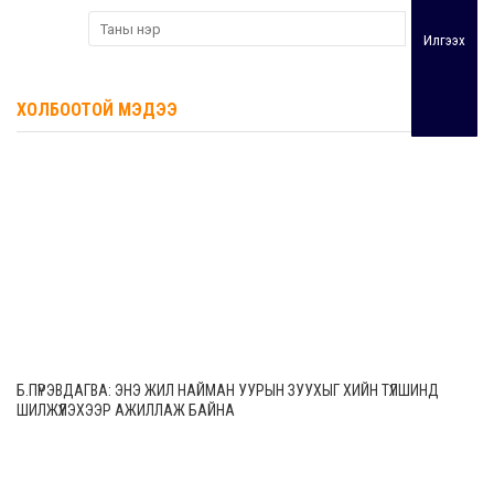
Илгээх
ХОЛБООТОЙ МЭДЭЭ
Б.ПҮРЭВДАГВА: ЭНЭ ЖИЛ НАЙМАН УУРЫН ЗУУХЫГ ХИЙН ТҮЛШИНД
ШИЛЖҮҮЛЭХЭЭР АЖИЛЛАЖ БАЙНА