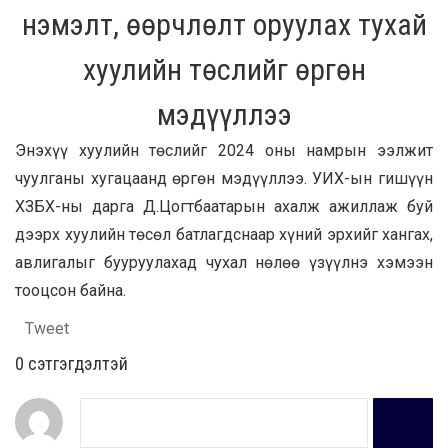
нэмэлт, өөрчлөлт оруулах тухай
хуулийн төслийг өргөн
мэдүүллээ
Энэхүү хуулийн төслийг 2024 оны намрын ээлжит
чуулганы хугацаанд өргөн мэдүүллээ. УИХ-ын гишүүн
ХЗБХ-ны дарга Д.Цогтбаатарын ахалж ажиллаж буй
дээрх хуулийн төсөл батлагдснаар хүний эрхийг хангах,
авлигалыг бууруулахад чухал нөлөө үзүүлнэ хэмээн
тооцсон байна.
Tweet
0 cэтгэгдэлтэй