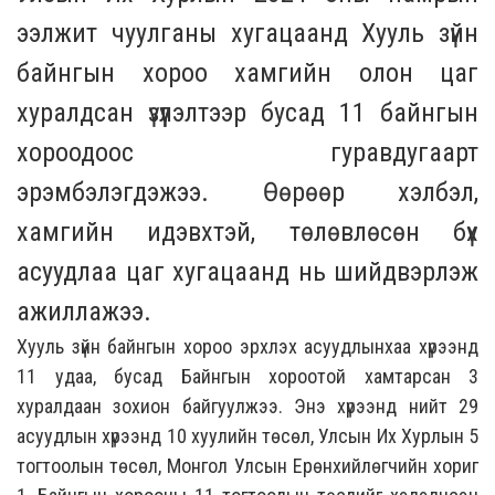
ээлжит чуулганы хугацаанд Хууль зүйн
байнгын хороо хамгийн олон цаг
хуралдсан үзүүлэлтээр бусад 11 байнгын
хороодоос гуравдугаарт
эрэмбэлэгдэжээ. Өөрөөр хэлбэл,
хамгийн идэвхтэй, төлөвлөсөн бүх
асуудлаа цаг хугацаанд нь шийдвэрлэж
ажиллажээ.
Хууль зүйн байнгын хороо эрхлэх асуудлынхаа хүрээнд
11 удаа, бусад Байнгын хороотой хамтарсан 3
хуралдаан зохион байгуулжээ. Энэ хүрээнд нийт 29
асуудлын хүрээнд 10 хуулийн төсөл, Улсын Их Хурлын 5
тогтоолын төсөл, Монгол Улсын Ерөнхийлөгчийн хориг