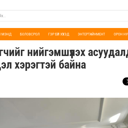
ҮЛ МЭНД
БОЛОВСРОЛ
ГЭР БҮЛ ХҮҮХЭД
ЭНТЕРТАЙНМЕНТ
ОРОН НУ
жигчийг нийгэмшүүлэх асуудал
эл хэрэгтэй байна