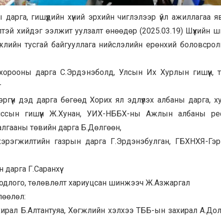
арга, гишүүдийн хүний эрхийн чиглэлээр үйл ажиллагаа я
эй хийдэг ээлжит уулзалт өнөөдөр (2025.03.19) Шүүхийн 
мүүжлийн тусгай байгууллага нийслэлийн ерөнхий боловсро
 хорооны дарга С.Эрдэнэболд, Улсын Их Хурлын гишүүн, 
г
ргүүн дэд дарга бөгөөд Хорих ял эдлүүлэх албаны дарга, х
иссын гишүүн Ж.Хунан, УИХ-НББХ-ны Ажлын албаны ре
лгааны төвийн дарга Б.Дөлгөөн,
хэрэгжилтийн газрын дарга Г.Эрдэнэбулган, ГБХНХЯ-Гэр
дарга Г.Саранхүү
бодлого, төлөвлөлт хариуцсан шинжээч Ж.Азжаргал
лөөлөл:
рал Б.Алтантуяа, Хөгжлийн хэлхээ ТББ-ын захирал А.Долг