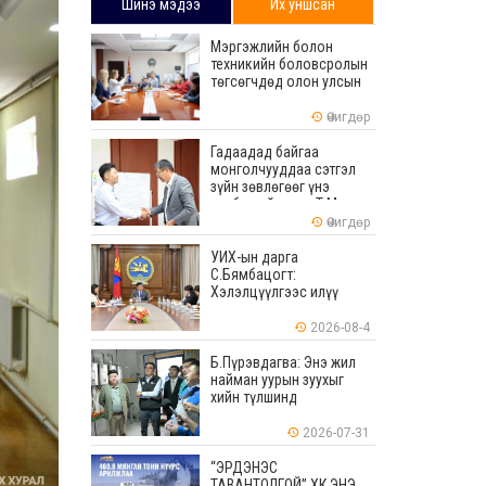
Шинэ мэдээ
Их уншсан
Мэргэжлийн болон
техникийн боловсролын
төгсөгчдөд олон улсын
хэмжээнд хүлээн
зөвшөөрөгдөх ур
Өчигдөр
чадваруудыг олгоно
Гадаадад байгаа
монголчууддаа сэтгэл
зүйн зөвлөгөөг үнэ
төлбөргүй өгдөг Т.Мөнх-
Эрдэнийг Боловсролын
Өчигдөр
тэргүүний ажилтнаар
шагналаа
УИХ-ын дарга
С.Бямбацогт:
Хэлэлцүүлгээс илүү
хэрэгжилт, амлалтаас
илүү бодит үр дүн чухал
2026-08-4
Б.Пүрэвдагва: Энэ жил
найман уурын зуухыг
хийн түлшинд
шилжүүлэхээр ажиллаж
байна
2026-07-31
“ЭРДЭНЭС
ТАВАНТОЛГОЙ” ХК ЭНЭ