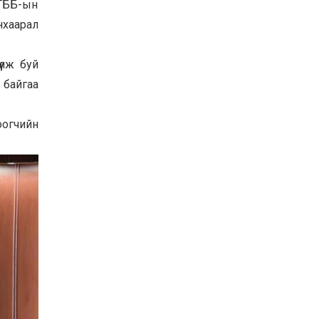
 ТББ-ын
Байнгын хорооны дарга
нхаарал
М.Мандхай Цөлжилттэй
тэмцэх тухай НҮБ-ын
конвенцын талуудын 17
дугаар бага хурал
2026-07-20
үүлж буй
(СОР17)-ын бэлтгэл
ажлын явцтай танилцлаа
 байгаа
оогчийн