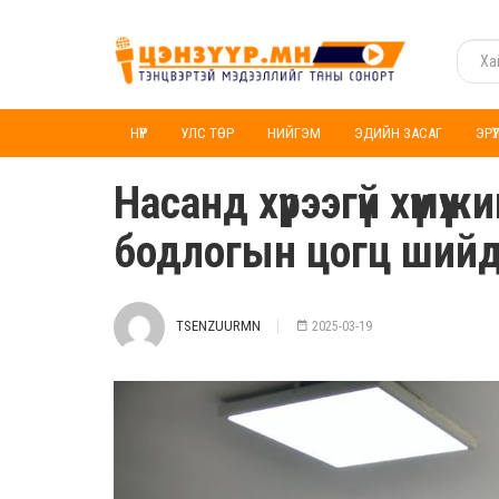
НҮҮР
УЛС ТӨР
НИЙГЭМ
ЭДИЙН ЗАСАГ
ЭРҮ
Насанд хүрээгүй хүмүү
бодлогын цогц шийд
TSENZUURMN
2025-03-19