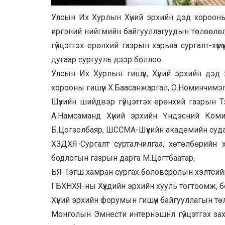
Улсын Их Хурлын Хүний эрхийн дэд хорооны д
иргэний нийгмийн байгууллагуудын төлөөлөлт
гүйцэтгэх ерөнхий газрын харьяа сургалт-хү
дугаар сургууль дээр боллоо.
Улсын Их Хурлын гишүүн, Хүний эрхийн дэд
хорооны гишүүн Х.Баасанжаргал, О.Номинчимэ
Шүүхийн шийдвэр гүйцэтгэх ерөнхий газрын Тэ
А.Намсаманд Хүний эрхийн Үндэсний Ком
Б.Цогзолбаяр, ШССМА-Шүүхийн академийн суда
ХЗДХЯ-Сургалт сурталчилгаа, хөтөлбөрийн 
бодлогын газрын дарга М.Цогтбаатар,
БЯ-Тэгш хамран сургах боловсролын хэлтсийн 
ГБХНХЯ-ны Хүүхдийн эрхийн хууль тогтоомж, 
Хүний эрхийн форумын гишүүн байгууллагын тө
Монголын Эмнести интернэшнл гүйцэтгэх захи