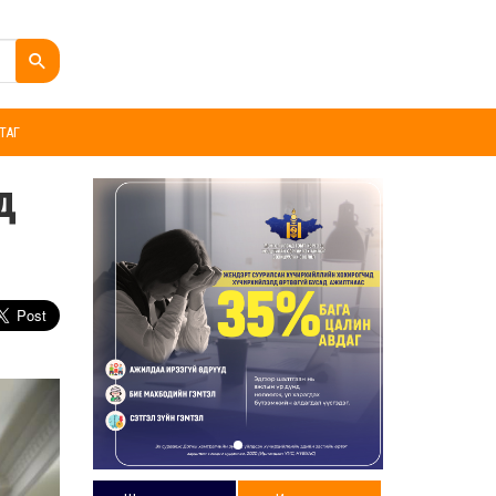
ТАГ
д