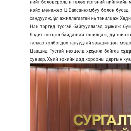
нийт боловсролын төлөө иргэний нийгмийн үн
кэйс менежер Ц.Баасаннямбуу болон бусад алба
хандуулж, үйл ажиллагаатай нь танилцаж Хүүхд
Нэн тэргүүнд тусгай байгууллагад хүмүүжиж буй
бодит нөхцөл байдалтай танилцаж, дүн шинжи
талаар холбогдох талуудтай зөвшилцөн, мэдэ
Цаашид Тусгай нөхцөлд хүмүүжиж байгаа хүүхдү
хувиар, Хүний эрхийн дэд хорооны даргын хуви