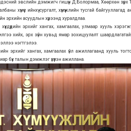
дэсний эвслийн дэмжигч гишүүн Д.Болормаа, Хөөрхөн зүрх
ны хүмүүс ийнхүү сургалт, хүмүүжлийн тусгай байгууллагад а
ийн эрхийн асуудлын хүрээнд хуралдлаа.
 хүүхдүүдийн эрхийг хангах, хамгаалах, улмаар хууль хэрэгж
лгээ хийх, эрх зүйн хувьд ямар зохицуулалт шаардлагатай
эллээ нэгтгэлээ.
үдийн эрхийг хангах, хамгаалах үйл ажиллагаанд хууль тогт
ар бүх талын дэмжлэг үзүүлэн ажиллана.