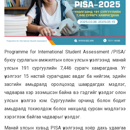
Programme for International Student Assessment /PISA/
буюу сурлагын амжилтын олон улсын үнэлгээнд манай
улсын 191 сургуулийн 7,446 сурагч хамрагдана. Уг
үнэлгээг 15 настай сурагчдаас авдаг ба нийгэм, эдийн
засгийн амьдралд оролцоход шаардагдах мэдлэг,
чадвараа хэр эзэмшсэн байна вэ гэдгийг үнэлдэг олон
улсын үнэлгээ юм. Сургуулийн орчинд болон бодит
амьдралд тохиолдож болох нөхцөлд сурсан мэдлэгээ
хэрэглэж байгаа чадварыг үнэлдэг.
Манай улсын хувьд PISA үнэлгээнд хоёр дахь удаагаа