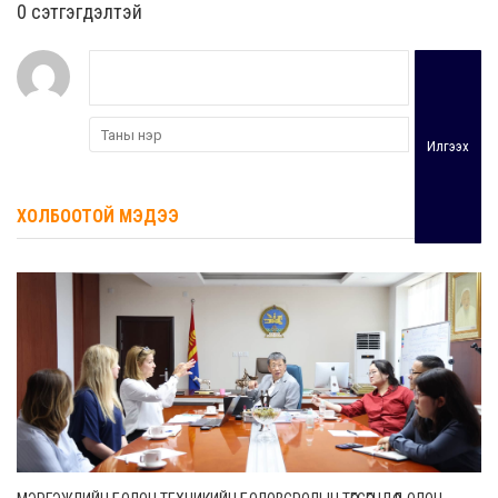
0 cэтгэгдэлтэй
Илгээх
ХОЛБООТОЙ МЭДЭЭ