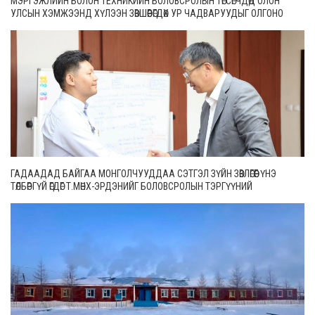
МЭРГЭЖЛИЙН БОЛОН ТЕХНИКИЙН БОЛОВСРОЛЫН ТӨГСӨГЧДӨД ОЛОН
УЛСЫН ХЭМЖЭЭНД ХҮЛЭЭН ЗӨВШӨӨРӨГДӨХ УР ЧАДВАРУУДЫГ ОЛГОНО
ГАДААДАД БАЙГАА МОНГОЛЧУУДДАА СЭТГЭЛ ЗҮЙН ЗӨВЛӨГӨӨГ ҮНЭ
ТӨЛБӨРГҮЙ ӨГДӨГ Т.МӨНХ-ЭРДЭНИЙГ БОЛОВСРОЛЫН ТЭРГҮҮНИЙ
АЖИЛТНААР ШАГНАЛАА