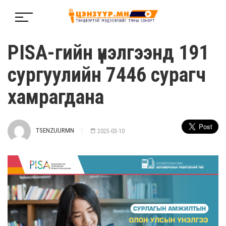
PISA-гийн үнэлгээнд 191
сургуулийн 7446 сурагч
хамрагдана
TSENZUURMN
2025-03-10