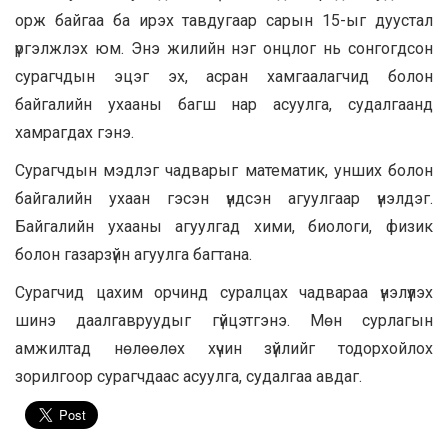
орж байгаа ба ирэх тавдугаар сарын 15-ыг дуустал
үргэлжлэх юм. Энэ жилийн нэг онцлог нь сонгогдсон
сурагчдын эцэг эх, асран хамгаалагчид болон
байгалийн ухааны багш нар асуулга, судалгаанд
хамрагдах гэнэ.
Сурагчдын мэдлэг чадварыг математик, унших болон
байгалийн ухаан гэсэн үндсэн агуулгаар үнэлдэг.
Байгалийн ухааны агуулгад хими, биологи, физик
болон газарзүйн агуулга багтана.
Сурагчид цахим орчинд суралцах чадвараа үнэлүүлэх
шинэ даалгавруудыг гүйцэтгэнэ. Мөн сурлагын
амжилтад нөлөөлөх хүчин зүйлийг тодорхойлох
зорилгоор сурагчдаас асуулга, судалгаа авдаг.