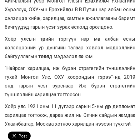
Айлчлалын үеэр Монгол Улсын Ерөнхийлөгч Ухнаагийн
Хүрэлсүх, ОХУ-ын Ерөнхийлөгч В.В.Путин нар албан ёсны
хэлэлцээ хийж, харилцаа, хамтын ажиллагааны баримт
бичгүүдэд гарын үсэг зурах ёслолд оролцоно.
Хоёр улсын төрийн тэргүүн нар мөн албан ёсны
хэлэлцээний үр дүнгийн талаар хэвлэл мэдээллийн
байгууллагын төлөөлөлд мэдээлэл өгөх юм.
“Найрсаг харилцаа, иж бүрэн стратегийн түншлэлийн
тухай Монгол Улс, ОХУ хоорондын гэрээ”-нд 2019
онд гарын үсэг зурснаар Иж бүрэн стратегийн
түншлэлийн харилцаа тогтоосон.
Хоёр улс 1921 оны 11 дүгээр сарын 5-ны өдөр дипломат
харилцаа тогтоож, дараа жил нь Элчин сайдын яамдаа
Улаанбаатар, Москва хотноо харилцан нээсэн түүхтэй.