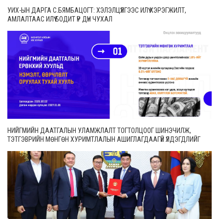
УИХ-ЫН ДАРГА С.БЯМБАЦОГТ: ХЭЛЭЛЦҮҮЛГЭЭС ИЛҮҮ ХЭРЭГЖИЛТ,
АМЛАЛТААС ИЛҮҮ БОДИТ ҮР ДҮН ЧУХАЛ
НИЙГМИЙН ДААТГАЛЫН УЛАМЖЛАЛТ ТОГТОЛЦООГ ШИНЭЧИЛЖ,
ТЭТГЭВРИЙН МӨНГӨН ХУРИМТЛАЛЫН АШИГЛАГДААГҮЙ ҮЛДЭГДЛИЙГ
ӨВЛҮҮЛЭХ БОЛОМЖТОЙ БОЛЛОО