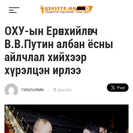
ОХУ-ын Ерөнхийлөгч
В.В.Путин албан ёсны
айлчлал хийхээр
хүрэлцэн ирлээ
TSENZUURMN
2024-09-2