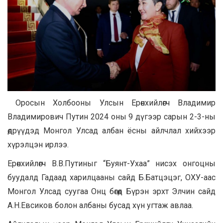
Оросын Холбооны Улсын Ерөнхийлөгч Владимир
Владимирович Путин 2024 оны 9 дүгээр сарын 2-3-ны
өдрүүдэд Монгол Улсад албан ёсны айлчлал хийхээр
хүрэлцэн ирлээ.
Ерөнхийлөгч В.В.Путиныг “Буянт-Ухаа” нисэх онгоцны
буудалд Гадаад харилцааны сайд Б.Батцэцэг, ОХУ-аас
Монгол Улсад суугаа Онц бөгөөд Бүрэн эрхт Элчин сайд
А.Н.Евсиков болон албаны бусад хүн угтаж авлаа.