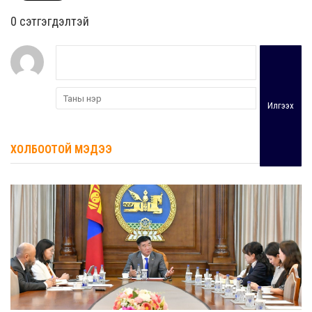
0 cэтгэгдэлтэй
Илгээх
ХОЛБООТОЙ МЭДЭЭ