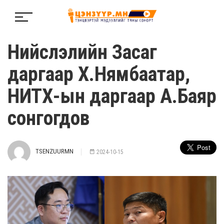
Нийслэлийн Засаг
даргаар Х.Нямбаатар,
НИТХ-ын даргаар А.Баяр
сонгогдов
TSENZUURMN
2024-10-15