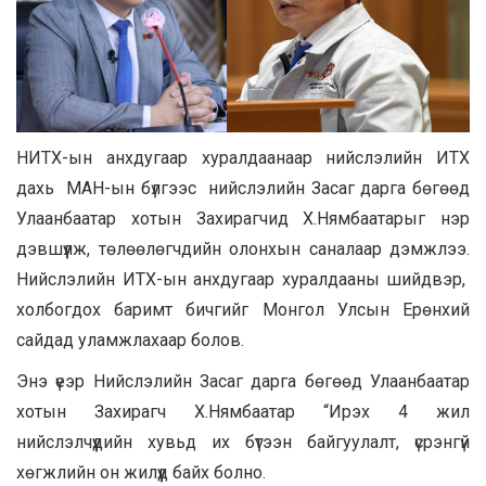
НИТХ-ын анхдугаар хуралдаанаар нийслэлийн ИТХ
дахь МАН-ын бүлгээс нийслэлийн Засаг дарга бөгөөд
Улаанбаатар хотын Захирагчид Х.Нямбаатарыг нэр
дэвшүүлж, төлөөлөгчдийн олонхын саналаар дэмжлээ.
Нийслэлийн ИТХ-ын анхдугаар хуралдааны шийдвэр,
холбогдох баримт бичгийг Монгол Улсын Ерөнхий
сайдад уламжлахаар болов.
Энэ үеэр Нийслэлийн Засаг дарга бөгөөд Улаанбаатар
хотын Захирагч Х.Нямбаатар “Ирэх 4 жил
нийслэлчүүдийн хувьд их бүтээн байгуулалт, үсрэнгүй
хөгжлийн он жилүүд байх болно.