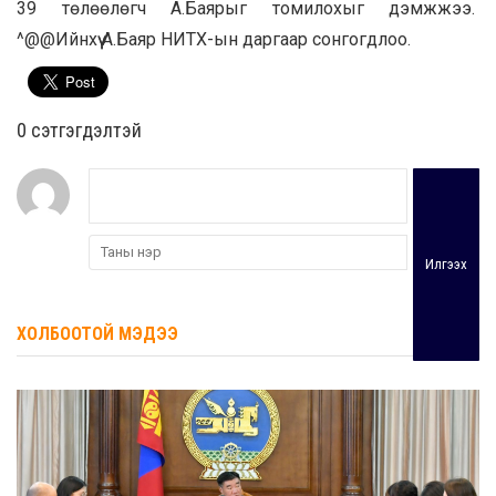
39 төлөөлөгч А.Баярыг томилохыг дэмжжээ.
^@@Ийнхүү А.Баяр НИТХ-ын даргаар сонгогдлоо.
0 cэтгэгдэлтэй
Илгээх
ХОЛБООТОЙ МЭДЭЭ