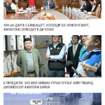
УИХ-ЫН ДАРГА С.БЯМБАЦОГТ: ХЭЛЭЛЦҮҮЛГЭЭС ИЛҮҮ ХЭРЭГЖИЛТ,
АМЛАЛТААС ИЛҮҮ БОДИТ ҮР ДҮН ЧУХАЛ
Б.ПҮРЭВДАГВА: ЭНЭ ЖИЛ НАЙМАН УУРЫН ЗУУХЫГ ХИЙН ТҮЛШИНД
ШИЛЖҮҮЛЭХЭЭР АЖИЛЛАЖ БАЙНА