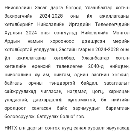
Нийслэлийн Засаг дарга бөгөөд Улаанбаатар хотын
Захирагчийн 2024-2028 оны үйл ажиллагааны
хөтөлбөрийг Нийслэлийн Иргэдийн Төлөөлөгчдийн
Хурлын 2024 оны сонгуульд Нийслэлийн Монгол
Ардын намын хорооноос дэвшүүлсэн мөрийн
хөтөлбөртэй уялдуулан, Засгийн газрын 2024-2028 оны
үйл ажиллагааны хөтөлбөр, Улаанбаатар хотын
хөгжлийн ерөнхий төлөвлөгөө 2040-д нийцүүлэн,
нийслэлийн хүн ам, нийгэм, эдийн засгийн хөгжил,
байгаль орчны тэнцвэртэй байдал, засаглалыг
сайжруулахад чиглэсэн, нэгдмэл, цогц, харилцан
уялдаатай, давхардалгүй, хүртээмжтэй, бүх нийтийн
оролцоог хангасан байх зарчмуудыг баримтлан
боловсруулж, батлуулах болно” гэв.
НИТХ-ын даргыг сонгох нууц санал хураалт явуулахад