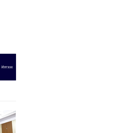
УИХ-ын дарга
С.Бямбацогт ОУВС-гийн
ажлын хэсгийн
төлөөлөгчдийг хүлээн
авч уулзлаа
2026-06-23
Илгээх