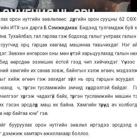
лах орон нутгийн зөвлөлөөс дүүргийн орон сууцны 62 СӨХ-
үргийн ИТХ-ын дарга
Б.Сэмжидмаа:
Бидэнд тулгамдаж буй 
на. Тухайлбал, гал гарлаа гэж бодоход галыг унтраах галы
 суугчид орц гарцаа хаагаад машинаа тавьчихдаг. Нэг а
сдэг. Зөвхөн өнгөрсөн оны мөн үетэй харьцуулахад галын нө
ид өөрсдөө эзэмших ёстой гээд чип хийчихдэг. Үүнээс ү
ний хамгийн их санаа зовж, байнгын хэлж өгөөч, мэдээлж
лыг хийж өгөөч гэж захидаг зүйл нь орц гарцын асуудал.
нханд ч, түргэн тусламжийн эмчид хүндрэлтэй байдаг. Г
илгээг хүргэж чадахгүй байх, түргэн тусламжийн машин т
 гэсэн эрсдлүүд маш их байна. Хамгийн түрүүнд ач холбогд
а нар байгаа юм” гэв.
ийг бууруулах орон нутгийн зөвлөл иргэдээ эрсдэлд 
ааг дэмжиж хамтарч ажиллахаар боллоо.