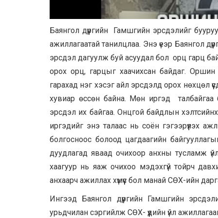
Баянгол дүүргийн Гамшгийн эрсдэлийг бууруу
ажиллагаатай танилцлаа. Энэ үеэр Баянгол дү
эрсдэл дагуулж буй асуудал бол орц гарц бай
орох орц, гарцыг хаачихсан байдаг. Оршин
гарахад нэг хэсэг айл эрсдэлд орох нөхцөл үү
хувиар өссөн байна. Мөн иргэд талбайгаа б
эрсдэл их байгаа. Онцгой байдлын хэлтсийнх
иргэдийг энэ талаас нь соён гэгээрүүлэх аж
болгосноос болоод цагдаагийн байгууллагы
дуудлагад яваад очихоор анхны тусламж үйлч
хаагуур нь яаж очихоо мэдэхгүй тойрч давхих
анхаарч ажиллах хүмүүс бол манай СӨХ-ийн дарг
Ингээд Баянгол дүүргийн Гамшгийн эрсдэл
урьдчилан сэргийлж СӨХ- үүдийн үйл ажиллаг