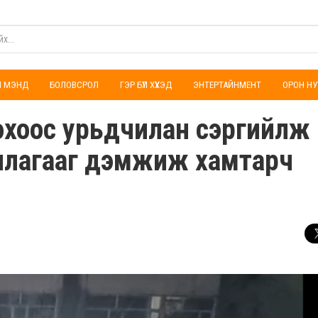
ҮЛ МЭНД
БОЛОВСРОЛ
ГЭР БҮЛ ХҮҮХЭД
ЭНТЕРТАЙНМЕНТ
ОРОН НУ
охоос урьдчилан сэргийлж
иллагааг дэмжиж хамтарч