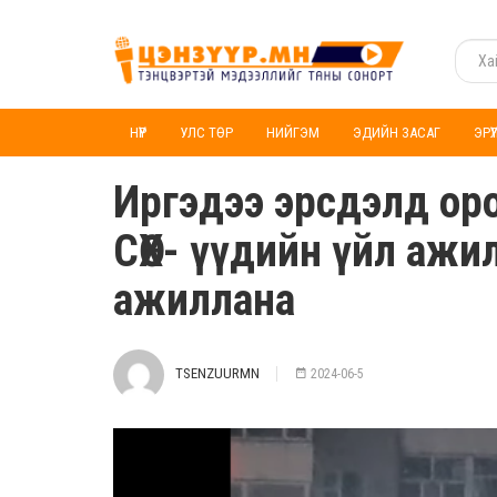
НҮҮР
УЛС ТӨР
НИЙГЭМ
ЭДИЙН ЗАСАГ
ЭРҮ
Иргэдээ эрсдэлд ор
СӨХ- үүдийн үйл аж
ажиллана
TSENZUURMN
2024-06-5