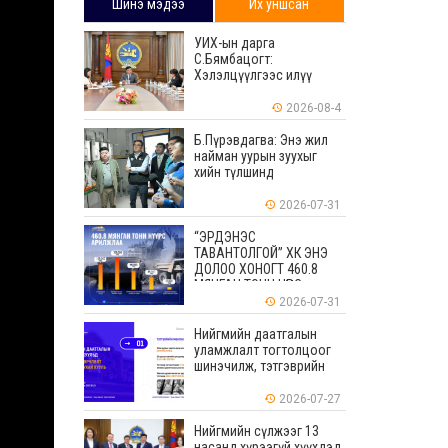
Шинэ мэдээ
Их уншсан
УИХ-ын дарга
С.Бямбацогт:
Хэлэлцүүлгээс илүү
хэрэгжилт, амлалтаас
илүү бодит үр дүн чухал
2026-08-4
Б.Пүрэвдагва: Энэ жил
найман уурын зуухыг
хийн түлшинд
шилжүүлэхээр ажиллаж
байна
2026-07-31
“ЭРДЭНЭС
ТАВАНТОЛГОЙ” ХК ЭНЭ
ДОЛОО ХОНОГТ 460.8
МЯНГАН ТОНН НҮҮРС
АРИЛЖЛАА
2026-07-31
Нийгмийн даатгалын
уламжлалт тогтолцоог
шинэчилж, тэтгэврийн
мөнгөн хуримтлалын
ашиглагдаагүй
2026-07-27
үлдэгдлийг өвлүүлэх
боломжтой боллоо
Нийгмийн сүлжээг 13
насанд хүрээгүй хүүхдэд