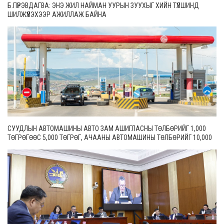
Б.ПҮРЭВДАГВА: ЭНЭ ЖИЛ НАЙМАН УУРЫН ЗУУХЫГ ХИЙН ТҮЛШИНД
ШИЛЖҮҮЛЭХЭЭР АЖИЛЛАЖ БАЙНА
СУУДЛЫН АВТОМАШИНЫ АВТО ЗАМ АШИГЛАСНЫ ТӨЛБӨРИЙГ 1,000
ТӨГРӨГӨӨС 5,000 ТӨГРӨГ, АЧААНЫ АВТОМАШИНЫ ТӨЛБӨРИЙГ 10,000
ТӨГРӨГӨӨС 20,000 ТӨГРӨГ БОЛГОН ШИНЭЧИЛЖЭЭ