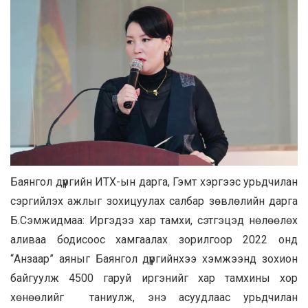
Баянгол дүүргийн ИТХ-ын дарга, Гэмт хэргээс урьдчилан
сэргийлэх ажлыг зохицуулах салбар зөвлөлийн дарга
Б.Сэмжидмаа: Иргэдээ хар тамхи, сэтгэцэд нөлөөлөх
аливаа бодисоос хамгаалах зорилгоор 2022 онд
“Анзаар” аяныг Баянгол дүүргийнхээ хэмжээнд зохион
байгуулж 4500 гаруй иргэнийг хар тамхины хор
хөнөөлийг таниулж, энэ асуудлаас урьдчилан