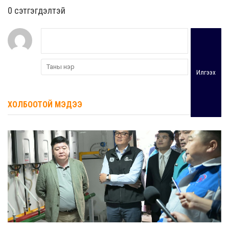
0 cэтгэгдэлтэй
Илгээх
ХОЛБООТОЙ МЭДЭЭ