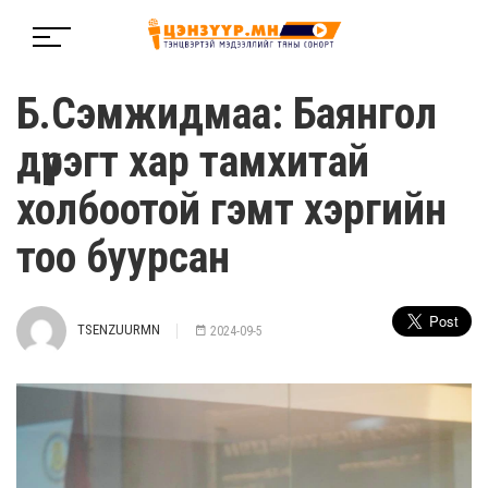
Б.Сэмжидмаа: Баянгол
дүүрэгт хар тамхитай
холбоотой гэмт хэргийн
тоо буурсан
TSENZUURMN
2024-09-5