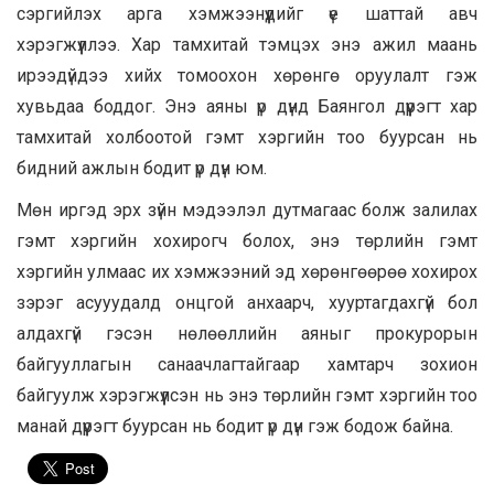
сэргийлэх арга хэмжээнүүдийг үе шаттай авч
хэрэгжүүллээ. Хар тамхитай тэмцэх энэ ажил маань
ирээдүйдээ хийх томоохон хөрөнгө оруулалт гэж
хувьдаа боддог. Энэ аяны үр дүнд Баянгол дүүрэгт хар
тамхитай холбоотой гэмт хэргийн тоо буурсан нь
бидний ажлын бодит үр дүн юм.
Мөн иргэд эрх зүйн мэдээлэл дутмагаас болж залилах
гэмт хэргийн хохирогч болох, энэ төрлийн гэмт
хэргийн улмаас их хэмжээний эд хөрөнгөөрөө хохирох
зэрэг асууудалд онцгой анхаарч, хууртагдахгүй бол
алдахгүй гэсэн нөлөөллийн аяныг прокурорын
байгууллагын санаачлагтайгаар хамтарч зохион
байгуулж хэрэгжүүлсэн нь энэ төрлийн гэмт хэргийн тоо
манай дүүрэгт буурсан нь бодит үр дүн гэж бодож байна.