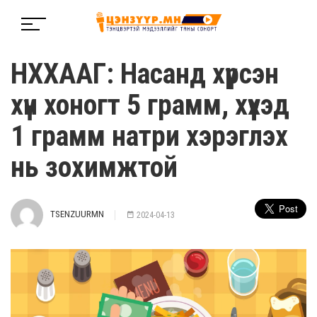
НХХААГ: Насанд хүрсэн
хүн хоногт 5 грамм, хүүхэд
1 грамм натри хэрэглэх
нь зохимжтой
TSENZUURMN
2024-04-13