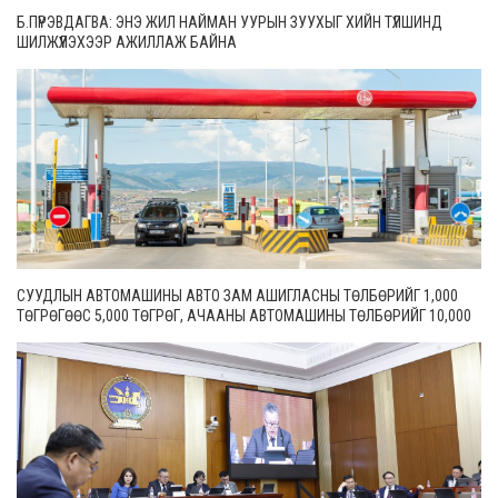
Б.ПҮРЭВДАГВА: ЭНЭ ЖИЛ НАЙМАН УУРЫН ЗУУХЫГ ХИЙН ТҮЛШИНД
ШИЛЖҮҮЛЭХЭЭР АЖИЛЛАЖ БАЙНА
СУУДЛЫН АВТОМАШИНЫ АВТО ЗАМ АШИГЛАСНЫ ТӨЛБӨРИЙГ 1,000
ТӨГРӨГӨӨС 5,000 ТӨГРӨГ, АЧААНЫ АВТОМАШИНЫ ТӨЛБӨРИЙГ 10,000
ТӨГРӨГӨӨС 20,000 ТӨГРӨГ БОЛГОН ШИНЭЧИЛЖЭЭ