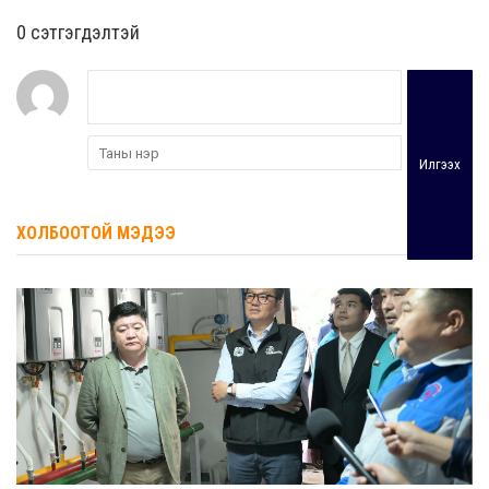
0 cэтгэгдэлтэй
Илгээх
ХОЛБООТОЙ МЭДЭЭ