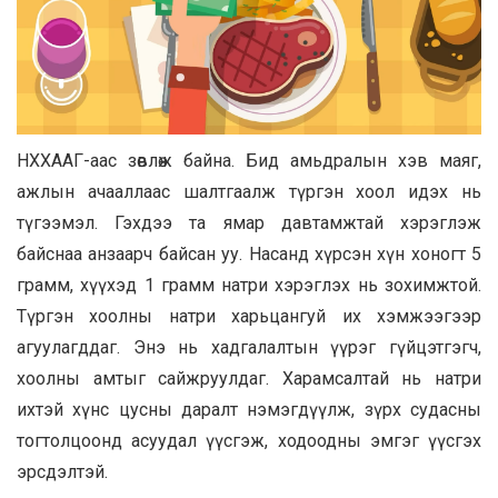
НХХААГ-аас зөвлөж байна. Бид амьдралын хэв маяг,
ажлын ачааллаас шалтгаалж түргэн хоол идэх нь
түгээмэл. Гэхдээ та ямар давтамжтай хэрэглэж
байснаа анзаарч байсан уу. Насанд хүрсэн хүн хоногт 5
грамм, хүүхэд 1 грамм натри хэрэглэх нь зохимжтой.
Түргэн хоолны натри харьцангуй их хэмжээгээр
агуулагддаг. Энэ нь хадгалалтын үүрэг гүйцэтгэгч,
хоолны амтыг сайжруулдаг. Харамсалтай нь натри
ихтэй хүнс цусны даралт нэмэгдүүлж, зүрх судасны
тогтолцоонд асуудал үүсгэж, ходоодны эмгэг үүсгэх
эрсдэлтэй.