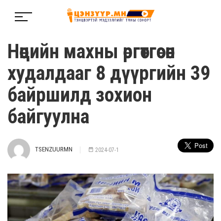
Нөөцийн махны өргөтгөсөн
худалдааг 8 дүүргийн 39
байршилд зохион
байгуулна
TSENZUURMN
2024-07-1