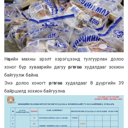
Нөөцийн махны эрэлт хэрэгцээнд тулгуурлан долоо
хоног бүр хуваарийн дагуу өргөтгөсөн худалдааг зохион
байгуулж байна.
Энэ долоо хоногт өргөтгөсөн худалдааг 8 дүүргийн 39
байршилд зохион байгуулна.