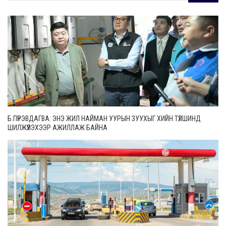
Б.ПҮРЭВДАГВА: ЭНЭ ЖИЛ НАЙМАН УУРЫН ЗУУХЫГ ХИЙН ТҮЛШИНД
ШИЛЖҮҮЛЭХЭЭР АЖИЛЛАЖ БАЙНА