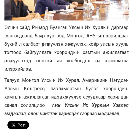
Элчин сайд Ричард Буанган Улсын Их Хурлын даргаар
сонгогдсонд баяр хүргээд Монгол, АНУ-ын харилцааг
бүхий л салбарт өргөжүүлэн хөгжүүлэх, хоёр улсын хууль
тогтоох байгууллага хоорондын хамтын ажиллагааг
өргөжүүлэхэд онцгой ач холбогдол өгч ажиллахаа
илэрхийлэв.
Талууд Монгол Улсын Их Хурал, Америкийн Нэгдсэн
Улсын Конгресс, парламентын бүлэг хоорондын
хамтын ажиллагааг идэвхжүүлэх асуудлаар харилцан
санал солилцлоо
гэж Улсын Их Хурлын Хэвлэл
мэдээлэл, олон нийттэй харилцах газраас мэдээлэв.