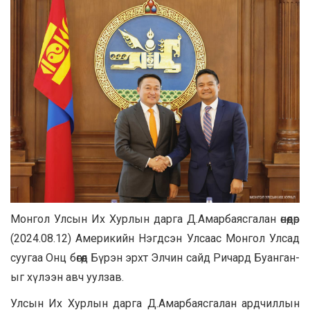
Монгол Улсын Их Хурлын дарга Д.Амарбаясгалан өнөөдөр
(2024.08.12) Америкийн Нэгдсэн Улсаас Монгол Улсад
суугаа Онц бөгөөд Бүрэн эрхт Элчин сайд Ричард Буанган-
ыг хүлээн авч уулзав.
Улсын Их Хурлын дарга Д.Амарбаясгалан а
рдчиллын