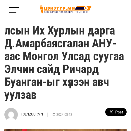
лсын Их Хурлын дарга
Д.Амарбаясгалан АНУ-
аас Монгол Улсад суугаа
Элчин сайд Ричард
Буанган-ыг хүлээн авч
уулзав
TSENZUURMN
2024-08-12