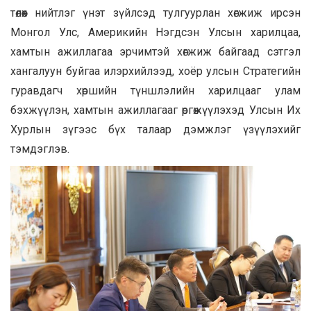
төлөөх нийтлэг үнэт зүйлсэд тулгуурлан хөгжиж ирсэн
Монгол Улс, Америкийн Нэгдсэн Улсын харилцаа,
хамтын ажиллагаа эрчимтэй хөгжиж байгаад сэтгэл
хангалуун буйгаа илэрхийлээд, хоёр улсын
Стратегийн
гуравдагч хөршийн түншлэлийн харилцааг улам
бэхжүүлэн, хамтын ажиллагааг өргөжүүлэхэд Улсын Их
Хурлын зүгээс бүх талаар дэмжлэг үзүүлэхийг
тэмдэглэв
.