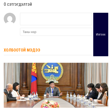
0 cэтгэгдэлтэй
Илгээх
ХОЛБООТОЙ МЭДЭЭ