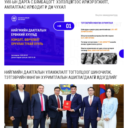
УИХ-ЫН ДАРГА С.БЯМБАЦОГТ: ХЭЛЭЛЦҮҮЛГЭЭС ИЛҮҮ ХЭРЭГЖИЛТ,
АМЛАЛТААС ИЛҮҮ БОДИТ ҮР ДҮН ЧУХАЛ
НИЙГМИЙН ДААТГАЛЫН УЛАМЖЛАЛТ ТОГТОЛЦООГ ШИНЭЧИЛЖ,
ТЭТГЭВРИЙН МӨНГӨН ХУРИМТЛАЛЫН АШИГЛАГДААГҮЙ ҮЛДЭГДЛИЙГ
ӨВЛҮҮЛЭХ БОЛОМЖТОЙ БОЛЛОО