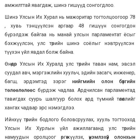
амжилттай явагдаж, шинэ гишүүд сонгогдлоо.
Шинэ Улсын Их Хурал нь мажоритар тогтолцоогоор 78
, хувь тэнцүүлсэн аргаар 48 гишүүн сонгогдон
бүрэлдэж байгаа нь манай улсын парламентат ёсыг
бэхжүүлсэн, улс төрийн шинэ соёлыг нэвтрүүлсэн
түүхэн үйл явдал болж байна.
Өнөөдөр Улсын Их Хуралд улс төрийн таван нам, эвсэл
суудал авч, мэргэжлийн хуульч, эдийн засагч, инженер,
багш, эрдэмтэд зэрэг
нийгмийн олон бүлгийн
төлөөлөлөөс
бүрдэж чадлаа. Ардчилсан парламентад
тавигдах суурь шалгуур болох ард түмний төлөөллийг
хангах чадвар эрс нэмэгдлээ.
Ийнхүү төрийн бодлого боловсруулах, хууль тогтооход
Улсын Их Хурлын үйл ажиллагаанд улс төрийн
намуудын оролцоог өргөжүүлэх,
үнэмлэхүй олонхын