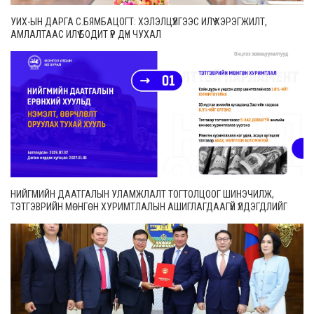
УИХ-ЫН ДАРГА С.БЯМБАЦОГТ: ХЭЛЭЛЦҮҮЛГЭЭС ИЛҮҮ ХЭРЭГЖИЛТ,
АМЛАЛТААС ИЛҮҮ БОДИТ ҮР ДҮН ЧУХАЛ
НИЙГМИЙН ДААТГАЛЫН УЛАМЖЛАЛТ ТОГТОЛЦООГ ШИНЭЧИЛЖ,
ТЭТГЭВРИЙН МӨНГӨН ХУРИМТЛАЛЫН АШИГЛАГДААГҮЙ ҮЛДЭГДЛИЙГ
ӨВЛҮҮЛЭХ БОЛОМЖТОЙ БОЛЛОО