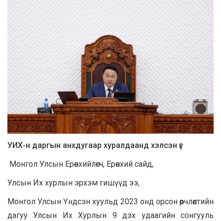
УИХ-н даргын анхдугаар хуралдаанд хэл
сэн үг
Монгол Улсын Ерөнхийлөгч, Ерөнхий сайд,
Улсын Их хурлын эрхэм гишүүд ээ,
Монгол Улсын Үндсэн хуульд 2023 онд орсон өөрчлөлтийн
дагуу Улсын Их Хурлын 9 дэх удаагийн сонгууль