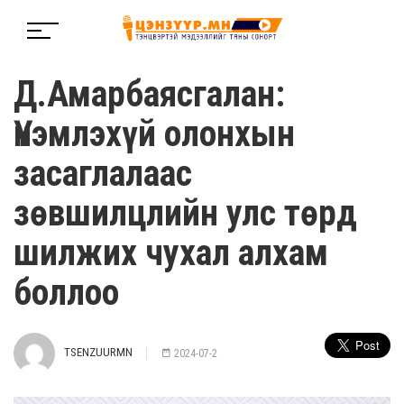
Д.Амарбаясгалан:
Үнэмлэхүй олонхын
засаглалаас
зөвшилцлийн улс төрд
шилжих чухал алхам
боллоо
TSENZUURMN
2024-07-2