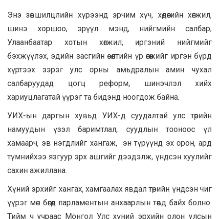
Энэ зөвшилцлийн хүрээнд эрчим хүч, хөдөөгийн хөгжил,
шинэ хоршоо, эрүүл мэнд, нийгмийн салбар,
Улаанбаатар хотын хөгжил, иргэний нийгмийг
бэхжүүлэх, эдийн засгийн өсөлтийн үр өгөөжийг иргэн бүрд
хүртээх зэрэг улс орны амьдралын амин чухал
салбаруудад цогц реформ, шинэчлэл хийх
хариуцлагатай үүрэг та бидэнд ноогдож байна.
УИХ-ын даргын хувьд УИХ-д суудалтай улс төрийн
намуудын үзэл баримтлал, суудлын тооноос үл
хамаарч, эв нэгдлийг хангаж, эн түрүүнд эх орон, ард
түмнийхээ язгуур эрх ашгийг дээдэлж, үндсэн хуулийг
сахин ажиллана.
Хүний эрхийг хангах, хамгаалах явдал төрийн үндсэн чиг
үүрэг мөн бөгөөд парламентын анхаарлын төвд байх болно.
Тийм ч учраас Монгол Улс хүний эрхийн олон улсын