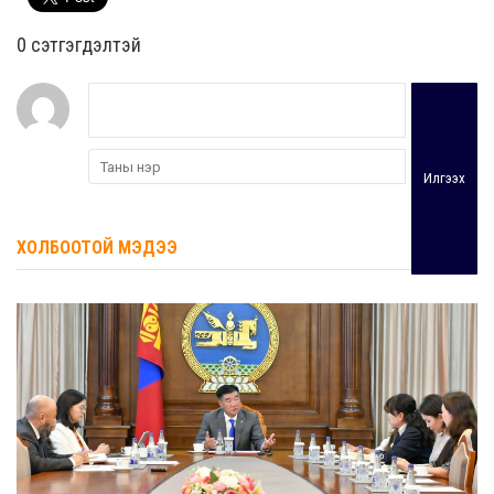
0 cэтгэгдэлтэй
Илгээх
ХОЛБООТОЙ МЭДЭЭ