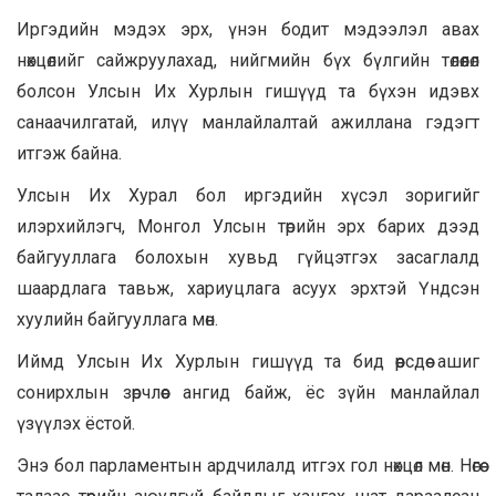
Иргэдийн мэдэх эрх, үнэн бодит мэдээлэл авах
нөхцөлийг сайжруулахад, нийгмийн бүх бүлгийн төлөөлөл
болсон Улсын Их Хурлын гишүүд та бүхэн идэвх
санаачилгатай, илүү манлайлалтай ажиллана гэдэгт
итгэж байна.
Улсын Их Хурал бол иргэдийн хүсэл зоригийг
илэрхийлэгч, Монгол Улсын төрийн эрх барих дээд
байгууллага болохын хувьд гүйцэтгэх засаглалд
шаардлага тавьж, хариуцлага асуух эрхтэй Үндсэн
хуулийн байгууллага мөн.
Иймд Улсын Их Хурлын гишүүд та бид өөрсдөө ашиг
сонирхлын зөрчлөөс ангид байж, ёс зүйн манлайлал
үзүүлэх ёстой.
Энэ бол парламентын ардчилалд итгэх гол нөхцөл мөн. Нөгөө