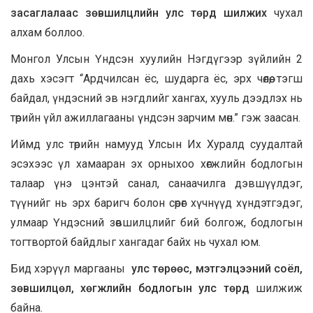
засаглалаас зөвшилцлийн улс төрд шилжих
чухал
алхам боллоо.
Монгол Улсын Үндсэн хуулийн Нэгдүгээр зүйлийн 2
дахь хэсэгт “Ардчилсан ёс, шударга ёс, эрх чөлөө, тэгш
байдал, үндэсний эв нэгдлийг хангах, хууль дээдлэх нь
төрийн үйл ажиллагааны үндсэн зарчим мөн.” гэж заасан.
Иймд улс төрийн намууд Улсын Их Хуралд суудалтай
эсэхээс үл хамааран эх орныхоо хөгжлийн бодлогын
талаар үнэ цэнтэй санал, санаачилга дэвшүүлдэг,
түүнийг нь эрх баригч болон сөрөг хүчнүүд хүндэтгэдэг,
улмаар Үндэсний зөвшилцлийг бий болгож, бодлогын
тогтвортой байдлыг хангадаг байх нь чухал юм.
Бид хэрүүл маргааны
улс төрөөс, мэтгэлцээний соёл,
зөвшилцөл, хөгжлийн бодлогын улс төрд
шилжиж
байна.