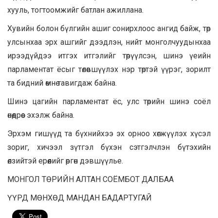
хууль, тогтоомжийг батлан ажиллана.
Хувийн болон бүлгийн ашиг сонирхлоос ангид байж, төр
улсынхаа эрх ашгийг дээдлэн, нийт монголчуудынхаа
ирээдүйдээ итгэх итгэлийг төрүүлсэн, шинэ үеийн
парламентат ёсыг төлөвшүүлэх нэр төртэй үүрэг, зорилт
та бидний өмнө тавигдаж байна.
Шинэ цагийн парламентат ёс, улс төрийн шинэ соёл
өнөөдрөөс эхэлж байна.
Эрхэм гишүүд та бүхнийхээ эх орноо хөгжүүлэх хүсэл
зориг, хичээл зүтгэл бүхэн сэтгэлчлэн бүтэхийн
өлзийтэй ерөөлийг өргөн дэвшүүлье.
МОНГОЛ ТӨРИЙН АЛТАН СОЁМБОТ ДАЛБАА
ҮҮРД МӨНХӨД МАНДАН БАДАРТУГАЙ