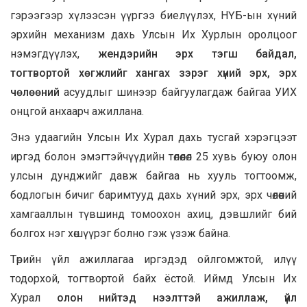
гэрээгээр хүлээсэн үүргээ биелүүлэх, НҮБ-ын хүний
эрхийн механизм дахь Улсын Их Хурлын оролцоог
нэмэгдүүлэх,
жендэрийн эрх тэгш байдал,
тогтвортой хөгжлийг хангах зэрэг хүний эрх, эрх
чөлөөний
асуудлыг шинээр байгуулагдаж байгаа УИХ
онцгой анхаарч ажиллана.
Энэ удаагийн Улсын Их Хурал дахь тусгай хэрэгцээт
иргэд болон эмэгтэйчүүдийн төлөөлөл 25 хувь буюу олон
улсын дунджийг давж байгаа нь хууль тогтоомж,
бодлогын бичиг баримтууд дахь хүний эрх, эрх чөлөөний
хамгааллын түвшинд томоохон ахиц, дэвшлийг бий
болгох нэг хөшүүрэг болно гэж үзэж байна.
Төрийн үйл ажиллагаа иргэдэд ойлгомжтой, илүү
тодорхой, тогтвортой байх ёстой. Иймд Улсын Их
Хурал
олон нийтэд нээлттэй ажиллаж, үйл