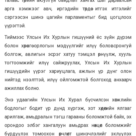
талаас төрийн аюулгүй байдлыг хангах шат дараалсан
арга хэмжээг авч, иргэдийн төрдөө итгэх итгэлийг
сэргээсэн шинэ цагийн парламентыг бид цогцлоох
үүрэгтэй.
Тиймээс Улсын Их Хурлын гишүүний ёс зүйн дүрэм
болон хөрөнгө орлогын мэдүүлгийг илүү боловсронгуй
болгож, авлигын эсрэг хатуу тэмцэл өрнүүлж, хууль
тогтоомжийг илүү сайжруулах, Улсын Их Хурлын
гишүүдийн үүрэг хариуцлага, ажлын үр дүнг олон
нийтэд нээлттэй, илүү ойлгомжтой болгоход анхаарч
ажиллах болно.
Энэ удаагийн Улсын Их Хурал бүсчилсэн хөгжлийн
бодлогыг бодит үр дүнд хүргэж, хот хөдөөгийн ялгааг
арилгаж, амьдралын тэгш гарааны боломжтой байх, эх
орондоо элбэг хангалуун амьдрах нөхцөл боломжийг
бүрдүүлэх томоохон өөрчлөлт шинэчлэлийг эхлүүлэх