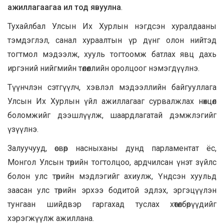
ажиллагаагаа ил тод явуулна
.
Тухайлбал Улсын Их Хурлын нэгдсэн хуралдааны
тэмдэглэл, санал хураалтын үр дүнг олон нийтэд
тогтмол мэдээлж, хууль тогтоомж батлах явц дахь
иргэний нийгмийн төлөөллийн оролцоог нэмэгдүүлнэ.
Түүнчлэн сэтгүүлч, хэвлэл мэдээллийн байгууллага
Улсын Их Хурлын үйл ажиллагааг сурвалжлах нөхцөл
боломжийг дээшлүүлж, шаардлагатай дэмжлэгийг
үзүүлнэ.
Залуучууд, өсвөр насныханы дунд парламентат ёс,
Монгол Улсын төрийн тогтолцоо, ардчилсан үнэт зүйлс
болон улс төрийн мэдлэгийг ахиулж, Үндсэн хуульд
заасан улс төрийн эрхээ бодитой эдлэх, эргэцүүлэн
тунгаан шийдвэр гаргахад туслах хөтөлбөрүүдийг
хэрэгжүүлж ажиллана.