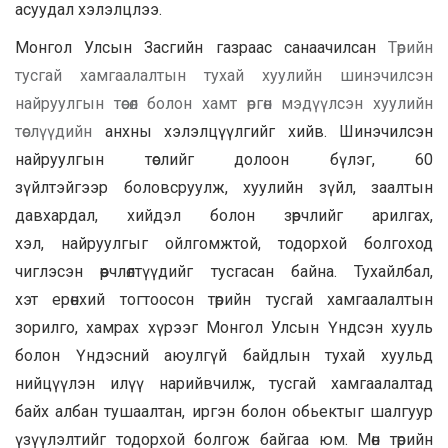
асуудал хэлэлцлээ.
Монгол Улсын Засгийн газраас санаачилсан
Төрийн
тусгай хамгаалалтын тухай хуулийн шинэчилсэн
найруулгын төсөл болон хамт өргөн мэдүүлсэн хуулийн
төслүүдийн
анхны хэлэлцүүлгийг хийв. Шинэчилсэн
найруулгын төслийг долоон бүлэг, 60
зүйлтэйгээр боловсруулж, хуулийн зүйл, заалтын
давхардал, хийдэл болон зөрчлийг арилгах,
хэл, найруулгыг ойлгомжтой, тодорхой болгоход
чиглэсэн өөрчлөлтүүдийг тусгасан байна. Тухайлбал,
хэт ерөнхий тогтоосон төрийн тусгай хамгаалалтын
зорилго, хамрах хүрээг Монгол Улсын Үндсэн хууль
болон Үндэсний аюулгүй байдлын тухай хуульд
нийцүүлэн илүү нарийвчилж, тусгай хамгаалалтад
байх албан тушаалтан, иргэн болон обьектыг шалгуур
үзүүлэлтийг тодорхой болгож байгаа юм. Мөн төрийн