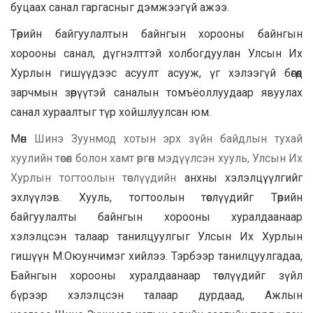
буцаах санал гаргасныг дэмжээгүй ажээ.
Төрийн байгуулалтын байнгын хорооны байнгын
хорооны санал, дүгнэлттэй холбогдуулан Улсын Их
Хурлын гишүүдээс асуулт асууж, үг хэлээгүй бөгөөд
зарчмын зөрүүтэй саналын томъёоллуудаар явуулах
санал хураалтыг түр хойшлуулсан юм.
Мөн
Шинэ Зуунмод хотын эрх зүйн байдлын тухай
хуулийн төсөл болон хамт өргөн мэдүүлсэн хууль
,
Улсын Их
Хурлын
тогтоолын төслүүдийн
анхны хэлэлцүүлгийг
эхлүүлэв. Хууль, тогтоолын төслүүдийг Төрийн
байгуулалты байнгын хорооны хуралдаанаар
хэлэлцсэн талаар танилцуулгыг Улсын Их Хурлын
гишүүн М.Оюунчимэг хийлээ. Тэрбээр танилцуулгадаа,
Байнгын хорооны хуралдаанаар төслүүдийг зүйл
бүрээр хэлэлцсэн талаар дурдаад, Ажлын