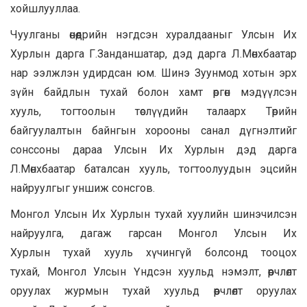
хойшлууллаа.
Чуулганы өнөөдрийн нэгдсэн хуралдааныг Улсын Их
Хурлын дарга Г.Занданшатар, дэд дарга Л.Мөнхбаатар
нар ээлжлэн удирдсан юм. Шинэ Зуунмод хотын эрх
зүйн байдлын тухай болон хамт өргөн мэдүүлсэн
хууль, тогтоолын төслүүдийн талаарх Төрийн
байгуулалтын байнгын хорооны санал дүгнэлтийг
сонссоны дараа Улсын Их Хурлын дэд дарга
Л.Мөнхбаатар баталсан хууль, тогтоолуудын эцсийн
найруулгыг уншиж сонсгов.
Монгол Улсын Их Хурлын тухай хуулийн шинэчилсэн
найруулга, дагаж гарсан Монгол Улсын Их
Хурлын тухай хууль хүчингүй болсонд тооцох
тухай, Монгол Улсын Үндсэн хуульд нэмэлт, өөрчлөлт
оруулах журмын тухай хуульд өөрчлөлт оруулах