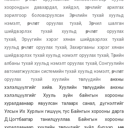
хоорондын давхардал, хийдэл, зөрчлийг арилгах
зорилгоор боловсруулсан Зөрчлийн тухай хуульд
нэмэлт, өөрчлөлт оруулах тухай, Зөрчил шалган
шийдвэрлэх тухай хуульд өөрчлөлт оруулах
тухай
,
Э
рүүгийн хэрэг хянан шийдвэрлэх тухай
хуульд
өөрчлөлт оруулах тухай
,
Захиргааны хэрэг хянан
шийдвэрлэх тухай хуульд нэмэлт оруулах тухай
,
Т
өрийн
албаны тухай хуульд нэмэлт оруулах тухай, Сонгуулийн
автома
тжуулсан
системийн тухай хуульд нэмэлт
,
өөрчлөлт
оруулах тухай хуулийн төслүүдийн
анхны
хэлэлцүүлгийг хийв. Хуулийн төслүүдийн анхны
хэлэлцүүлгийг Хууль зүйн байнгын хорооны
хуралдаанаар явуулсан талаарх санал, дүгнэлтийг
Улсын Их Хурлын гишүүн, тус Байнгын хорооны дарга
Д.Цогтбаатар танилцууллаа. Байнгын хорооны
хуралдаанаар хуулийн төслүүдийг зүйл бүрээр, мөн