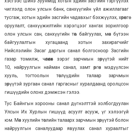
хэсгээс Шинэ Зуунмод хотын эдийн засгийн тэргүүлэх
чиглэлд олон улсын банк, санхүүгийн үйл ажиллагааг
тусгаж, хотын эдийн засгийн чадавхыг бэхжүүлэх, хөрөнгө
оруулалт, санхүүжилтийн хэрэгцээг хангах зорилгоор
олон улсын сан, санхүүгийн төв байгуулах, мөн бүтээн
байгуулалтын хугацаанд хотын захирагчийг
Нийслэлийн Засаг даргын санал болгосноор Засгийн
газар томилж, чөлөөлөх зэрэг зарчмын зөрүүтэй нийт
10, найруулгын найман санал, хамт өргөн мэдүүлсэн
хууль, тогтоолын төслүүдийн талаар зарчмын
зөрүүтэй зургаан санал гаргасныг хуралдаанд оролцсон
гишүүдийн олонх дэмжсэн гэлээ.
Тус Байнгын хорооны санал дүгнэлттэй холбогдуулан
Улсын Их Хурлын гишүүд асуулт асууж, үг хэлээгүй
юм. Мөн хуулийн төслийн талаарх зарчмын зөрүүтэй болон
найруулгын саналуудаар явуулах санал хураалтыг