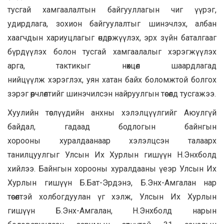
тусгай хамгаалалтын байгууллагын чиг үүрэг,
удирдлага, зохион байгуулалтыг шинэчлэх, албан
хаагчдын хариуцлагыг өндөржүүлэх, эрх зүйн баталгааг
бүрдүүлэх болон тусгай хамгаалалыг хэрэгжүүлэх
арга, тактикыг нөхцөл шаардлагад
нийцүүлж хэрэглэх, уян хатан байх боломжтой болгох
зэрэг өөрчлөлтийг шинэчилсэн найруулгын төсөлд тусгажээ.
Хуулийн төслүүдийн анхны хэлэлцүүлгийг Аюулгүй
байдал, гадаад бодлогын байнгын
хорооны хуралдаанаар хэлэлцсэн талаарх
танилцуулгыг Улсын Их Хурлын гишүүн Н.Энхболд
хийлээ. Байнгын хорооны хуралдааны үеэр Улсын Их
Хурлын гишүүн Б.Бат-Эрдэнэ, Б.Энх-Амгалан нар
төсөлтэй холбогдуулан үг хэлж, Улсын Их Хурлын
гишүүн Б.Энх-Амгалан, Н.Энхболд нарын