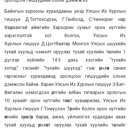
оролцсон гишүүдийн олонх дэмжжээ.
Байнгын хорооны хуралдааны үеэр Улсын Их Хурлын
гишүүн Д.Тогтохсүрэн, Г.Ганболд, С.Чинзориг нар
Өвөрхангай аймгийн Хархорин сумыг орон нутгийн
зэрэглэлтэй хот болгох, Улсын Их
Хурлын гишүүн Д.Цогтбаатар Монгол Улсын шүүхийн
тухай хуульд нэмэлт оруулах тухай хуулийн төслийн 1
дүгээр зүйлийн 14.5 дахь хэсгийн “тухайн
хотод” гэснийг “тухайн шүүхэд” гэж өөрчлөх санал
гаргасныг хуралдаанд оролцсон гишүүдийн олонх
дэмжсэн байна. Харин Улсын Их Хурлын гишүүн Э.Бат-
Амгалан нэмэгдсэн өртгийн албан татварын орлогын
10 хувийг орон нутгийн төсөвт хуваарилах, Улсын Их
Хурлын гишүүн Г.Тэмүүлэн Төрийн болон орон нутгийн
өмчийн хөрөнгөөр бараа, ажил, үйлчилгээ худалдан авах
тухай хуульд өөрчлөлт оруулах тухай хуулийн төслийг