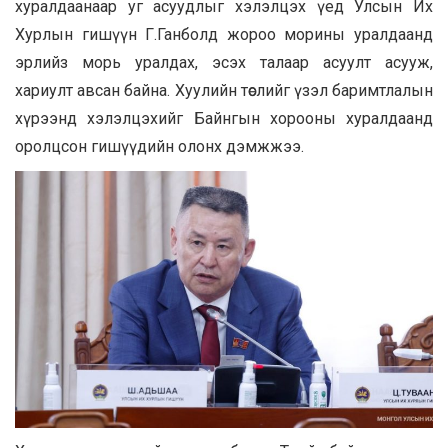
хуралдаанаар уг асуудлыг хэлэлцэх үед Улсын Их
Хурлын гишүүн Г.Ганболд жороо морины уралдаанд
эрлийз морь уралдах, эсэх талаар асуулт асууж,
хариулт авсан байна. Хуулийн төслийг үзэл баримтлалын
хүрээнд хэлэлцэхийг Байнгын хорооны хуралдаанд
оролцсон гишүүдийн олонх дэмжжээ.