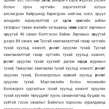
эрхийг хот, тосгоны зөвлөл, захирагч хэрэгжүүлэх, улсын
болон орон нутгийн зэрэглэлтэй хотын
алслагдсан байршилд баригдсан нийгэм, соёл, эрүүл
мэндийн зориулалттай үл хөдлөх хөрөнгийн албан
татварыг таван жилийн хугацаанд чөлөөлөх зэрэг зарчмын
зөрүүтэй 46 санал бэлтгэсэн байна. Зарчмын зөрүүтэй
дээрх 84 санал, мөн Тусгай хамгаалалттай газар нутгийн
тухай хуульд нэмэлт, өөрчлөлт оруулах тухай, Тусгай
хамгаалалттай газар нутгийн тухай хуульд нэмэлт,
өөрчлөлт оруулах тухай хуулийг дагаж мөрдөх журмын
тухай, Гамшгаас хамгаалах тухай хуульд нэмэлт, өөрчлөлт
оруулах тухай, Боловсролын ерөнхий хуульд өөрчлөлт
оруулах тухай, Мэргэжлийн болон техникийн
боловсрол сургалтын тухай хуульд нэмэлт оруулах
тухай хуулийн төслүүдийг хууль санаачлагчид буцаах нь
зүйтэй гэсэн саналыг Байнгын хорооны хуралдаанд