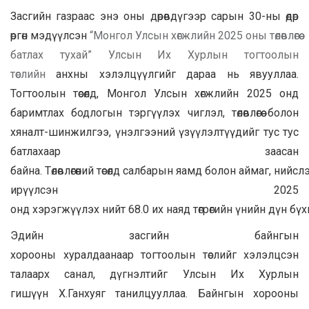
Засгийн газраас энэ оны дөрөвдүгээр сарын 30-ны өдөр
өргөн мэдүүлсэн
“Монгол Улсын хөгжлийн 2025 оны төлөвлөгөө
батлах тухай” Улсын Их Хурлын тогтоолын
төслийн
анхны хэлэлцүүлгийг дараа нь явууллаа.
Тогтоолын төсөлд, Монгол Улсын хөгжлийн 2025 онд
баримтлах бодлогын тэргүүлэх чиглэл, төлөвлөгөө болон
хяналт-шинжилгээ, үнэлгээний үзүүлэлтүүдийг тус тус
батлахаар заасан
байна. Төлөвлөгөөний төсөлд салбарын яамд болон аймаг, нийс
ирүүлсэн 2025
онд хэрэгжүүлэх нийт 68.0 их наяд төгрөгийн үнийн дүн бүх
Эдийн засгийн байнгын
хорооны
хуралдаанаар
тогтоолын төслийг
хэлэлцсэн
талаарх
санал, дүгнэлтийг Улсын Их Хурлын
гишүүн
Х.Ганхуяг
танилцууллаа.
Байнгын хорооны