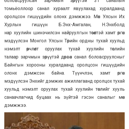
боловсруулсан зарчмын зөрүүтэй 31 саналын
томьёоллоор санал хураалт явуулахад хуралдаанд
оролцсон гишүүдийн олонх дэмжжээ. Мөн Улсын Их
Хурлын гишүүн Б.Энх-Амгалан, Н.Энхболд
нар хуулийн шинэчилсэн найруулгын төсөлтэй хамт өргөн
мэдүүлсэн Монгол Улсын Төрийн ордны тухай хуульд
нэмэлт өөрчлөлт оруулах тухай хуулийн төслийн
талаар зарчмын зөрүүтэй дөрвөн санал боловсруулсныг
Байнгын хорооны хуралдаанд оролцсон гишүүдийн
олонх дэмжсэн байна. Түүнчлэн, хамт өргөн
мэдүүлсэн Энхийг дэмжих ажиллагаанд оролцох тухай
хуульд нэмэлт оруулах тухай хуулийн төслийг хууль
санаачлагчид буцаах нь зүйтэй гэсэн саналыг мөн
дэмжжээ.