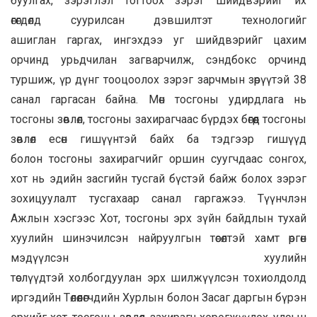
буулгах, зэрэглэл тогтоох зэрэг шийдвэрийг их
өгөгдөлд суурилсан дэвшилтэт технологийг
ашиглан гаргах, ингэхдээ уг шийдвэрийг цахим
орчинд урьдчилан загварчилж, сэндбокс орчинд
туршиж, үр дүнг тооцоолох зэрэг зарчмын зөрүүтэй 38
санал гаргасан байна. Мөн тосгоны удирдлага нь
тосгоны зөвлөл, тосгоны захирагчаас бүрдэх бөгөөд тосгоны
зөвлөл есөн гишүүнтэй байх ба тэдгээр гишүүд
болон тосгоны захирагчийг оршин суугчдаас сонгох,
хот нь эдийн засгийн тусгай бүстэй байж болох зэрэг
зохицуулалт тусгахаар санал гаргажээ. Түүнчлэн
Ажлын хэсгээс Хот, тосгоны эрх зүйн байдлын тухай
хуулийн шинэчилсэн найруулгын төсөлтэй хамт өргөн
мэдүүлсэн хуулийн
төслүүдтэй холбогдуулан эрх шилжүүлсэн тохиолдолд
иргэдийн Төлөөлөгчдийн Хурлын болон Засаг даргын бүрэн