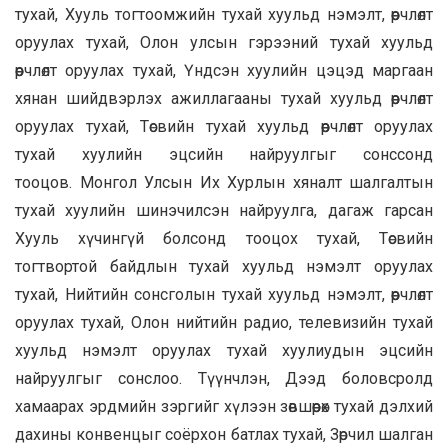
тухай, Хууль тогтоомжийн тухай хуульд нэмэлт, өөрчлөлт
оруулах тухай, Олон улсын гэрээний тухай хуульд
өөрчлөлт оруулах тухай, Үндсэн хуулийн цэцэд маргаан
хянан шийдвэрлэх ажиллагааны тухай хуульд өөрчлөлт
оруулах тухай, Төсвийн тухай хуульд өөрчлөлт оруулах
тухай хуулийн эцсийн найруулгыг сонссонд
тооцов. Монгол Улсын Их Хурлын хяналт шалгалтын
тухай хуулийн шинэчилсэн найруулга, дагаж гарсан
Хууль хүчингүй болсонд тооцох тухай, Төсвийн
тогтвортой байдлын тухай хуульд нэмэлт оруулах
тухай, Нийтийн сонсголын тухай хуульд нэмэлт, өөрчлөлт
оруулах тухай, Олон нийтийн радио, телевизийн тухай
хуульд нэмэлт оруулах тухай хуулиудын эцсийн
найруулгыг сонслоо. Түүнчлэн, Дээд боловсролд
хамаарах эрдмийн зэргийг хүлээн зөвшөөрөх тухай дэлхий
дахины конвенцыг соёрхон батлах тухай, Зөрчил шалган