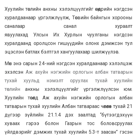
Хуулийн төслийн анхны хэлэлцүүлгийг өнөөдрийн нэгдсэн
хуралдаанаар үргэлжлүүлж, Төсвийн байнгын хорооны
саналаар санал хураалт
явуулахад Улсын Их Хурлын чуулганы нэгдсэн
хуралдаанд оролцсон гишүүдийн олонх дэмжсэн тул
эцэслэн батлах бэлтгэл хангуулахаар шилжүүлэв.
Мөн энэ сарын 24-ний нэгдсэн хуралдаанаар хэлэлцэж
эхэлсэн
Аж ахуйн нэгжийн орлогын албан татварын
тухай хуульд нэмэлт оруулах тухай хуулийн
төслийн
анхны хэлэлцүүлгийг үргэлжлүүлсэн юм.
Хуулийн төсөлд Аж ахуйн нэгжийн орлогын албан
татварын тухай хуулийн Албан татвараас чөлөөлөх тухай 21
дүгээр зүйлийн 21.1.4 дэх заалтад “бүтээгдэхүүн
хуваах гэрээ болон Газрын тос боловсруулах
үйлдвэрийг дэмжих тухай хуулийн 5.3-т заасан” гэсэн