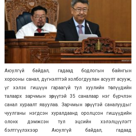
Аюулгүй байдал, гадаад бодлогын байнгын
хорооны санал, дүгнэлттэй холбогдуулан асуулт асууж,
үг хэлэх гишүүн гараагүй тул хуулийн төслүүдийн
талаарх зарчмын зөрүүтэй 35 саналаар нэг бүрчлэн
санал хураалт явуулав. Зарчмын зөрүүтэй саналуудыг
чуулганы нэгдсэн хуралдаанд оролцсон гишүүдийн
олонх дэмжсэн тул эцсийн хэлэлцүүлэгт
бэлтгүүлэхээр Аюулгүй байдал, гадаад