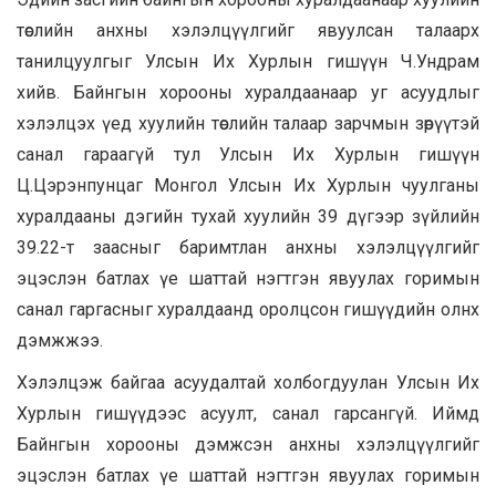
төслийн анхны хэлэлцүүлгийг явуулсан талаарх
танилцуулгыг Улсын Их Хурлын гишүүн Ч.Ундрам
хийв. Байнгын хорооны хуралдаанаар уг асуудлыг
хэлэлцэх үед хуулийн төслийн талаар зарчмын зөрүүтэй
санал гараагүй тул Улсын Их Хурлын гишүүн
Ц.Цэрэнпунцаг Монгол Улсын Их Хурлын чуулганы
хуралдааны дэгийн тухай хуулийн 39 дүгээр зүйлийн
39.22-т заасныг баримтлан анхны хэлэлцүүлгийг
эцэслэн батлах үе шаттай нэгтгэн явуулах горимын
санал гаргасныг хуралдаанд оролцсон гишүүдийн олнх
дэмжжээ.
Хэлэлцэж байгаа асуудалтай холбогдуулан Улсын Их
Хурлын гишүүдээс асуулт, санал гарсангүй. Иймд
Байнгын хорооны дэмжсэн анхны хэлэлцүүлгийг
эцэслэн батлах үе шаттай нэгтгэн явуулах горимын