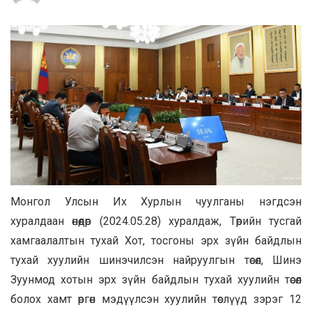
Монгол
Улсын Их Хурлын
чуулганы нэгдсэн
хуралдаан
өнөөдөр
(202
4.0
5
.
28)
хуралдаж, Төрийн тусгай
хамгаалалтын тухай Хот, тосгоны эрх зүйн байдлын
тухай хуулийн шинэчилсэн найруулгын төсөл, Шинэ
Зуунмод хотын эрх зүйн байдлын тухай хуулийн төсөл
болох хамт өргөн мэдүүлсэн хуулийн төслүүд зэрэг 12