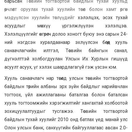
барьсан
Төсвийн тогтвортой байдлын тухай хуульд
өөрчлөлт оруулах тухай хуулийн төсөл болон хамт өргөн
мэдүүлсэн хуулийн төслүүдийг
хэлэлцэх, эсэх тухай
асуудлыг мөнхүү үргэлжлүүлэн хэлэлцэв.
Хэлэлцүүлгийг өнгөрөгч долоо хоногт буюу энэ сарын 24-
ний нэгдсэн хуралдаанаар эхлүүлсэн бөгөөд хууль
санаачлагчийн илтгэл, Төсвийн байнгын санал,
дүгнэлттэй холбогдуулан Улсын Их Хурлын гишүүд
асуулт асуух, үг хэлэх шаардлагагүй гэж үзсэн юм.
Хууль санаачлагч нар төсөлд улсын төсвийн тогтвортой
байдлын төрийн албаны эрх зүйн байдлыг нарийвчлан
тогтоох, үйл ажиллагааны баталгаа болон баталсан
хууль тогтоомжийн хэрэгжилтийг хангахтай холбоотой
зохицуулалтуудыг тусгажээ. Төсвийн тогтвортой
байдлын тухай хуулийг 2010 онд батлах үед манай улс
Олон улсын банк, санхүүгийн байгууллагаас авсан 2.0-