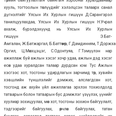
Төрийн байгуулалтын байнгын хорооны хуралдаанаар
хууль, тогтоолын төслүүдийг хэлэлцсэн талаарх санал
дүгнэлтийг Улсын Их Хурлын гишүүн Д.Сарангэрэл
танилцуулахдаа, Улсын Их Хурлын гишүүн Н.Учрал
ахалж, бүрэлдэхүүнд нь Улсын Их Хурлын
гишүүн Э.Бат-
Амгалан, Ж.Батжаргал, Б.Баттөмөр, Г.Дамдинням, Т.Доржхан
Оргил, Ц.Мөнхцэцэг, С.Одонтуяа, Г.Тэмүүлэн нар
ажиллаж буй ажлын хэсэг хочр удаа, ажлын дэд хэсэг
есөн удаа хуралдсан талаар дурдсан юм. Тус Ажлын
хэсгээс хот, тосгоны удирдлагын зарчимд төр, хувийн
хэвшлийн түншлэлийг дэмжих, алслагдсан хот,
тосгонд аж ахуйн үйл ажиллагаа эрхлэх тохиолдолд
татварын болон татварын бус дэмжлэг үзүүлэх, үүнийг
хуулиар зохицуулах, мөн хот, тосгоны зохион байгуулалт,
тэдгээрийг байгуулах, өөрчлөн байгуулах, татан