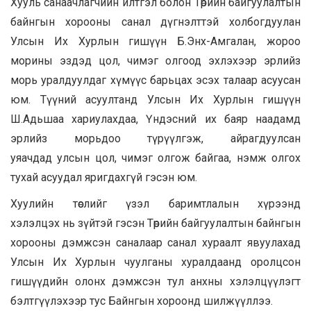
Хууль санаачлагчийн илтгэл болон Төрийн байгуулалтын
байнгын хорооны санал дүгнэлттэй холбогдуулан
Улсын Их Хурлын гишүүн Б.Энх-Амгалан, жороо
морины эздэд цол, чимэг олгоод эхлэхээр эрлийз
морь уралдуулдаг хүмүүс барьцах эсэх талаар асуусан
юм. Түүний асуултанд Улсын Их Хурлын гишүүн
Ш.Адьшаа хариулахдаа, Үндэсний их баяр наадамд
эрлийз морьдоо түрүүлгэж, айрагдуулсан
уяачдад улсын цол, чимэг олгож байгаа, нэмж олгох
тухай асуудал яригдахгүй гэсэн юм.
Хуулийн төслийг үзэл баримтлалын хүрээнд
хэлэлцэх нь зүйтэй гэсэн Төрийн байгуулалтын байнгын
хорооны дэмжсэн саналаар санал хураалт явуулахад
Улсын Их Хурлын чуулганы хуралдаанд оролцсон
гишүүдийн олонх дэмжсэн тул анхны хэлэлцүүлэгт
бэлтгүүлэхээр тус Байнгын хороонд шилжүүллээ.