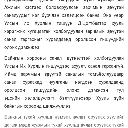
Ажлын хэсгээс боловсруулсан зарчмын зөрүүтэй
саналуудыг нэг бүрчлэн хэлэлцсэн байна. Энэ үеэр
Улсын Их Хурлын гишүүн Д.Цогтбаатар хууль
хэрэгжих хугацаатай холбогдуулан зарчмын зөрүүтэй
санал гаргасныг хуралдаанд оролцсон гишүүдийн
олонх дэмжжээ.
Байнгын хорооны санал, дүгнэлттэй холбогдуулан
Улсын Их Хурлын гишүүдээс асуулт, санал гарсангүй.
Иймд зарчмын зөрүүтэй саналын томъёоллуудаар
санал хураахад чуулганы нэгдсэн хуралдаанд
оролцсон гишүүдийн олонх дэмжсэн тул
эцсийн хэлэлцүүлэгт бэлтгүүлэхээр Хууль зүйн
байнгын хороонд шилжүүллээ.
Банкны тухай хуульд нэмэлт, өөрчлөлт оруулах хуулийг
дагаж мөрдөх журмын тухай хуул
ьд өөрчлөлт оруулах тухай