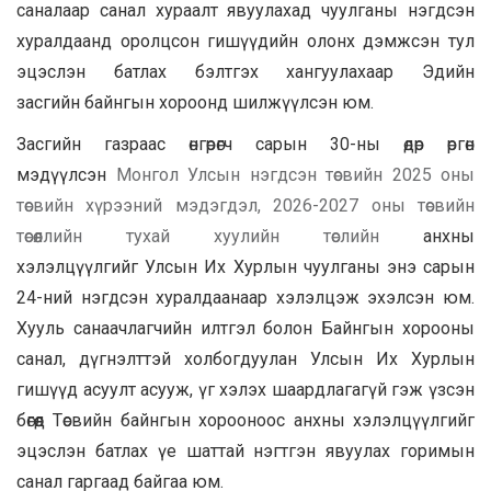
саналаар санал хураалт явуулахад чуулганы нэгдсэн
хуралдаанд оролцсон гишүүдийн олонх дэмжсэн тул
эцэслэн батлах бэлтгэх хангуулахаар Эдийн
засгийн байнгын хороонд шилжүүлсэн юм.
Засгийн газраас өнгөрөгч сарын 30-ны өдөр өргөн
мэдүүлсэн
Монгол Улсын нэгдсэн төсвийн 2025 оны
төсвийн хүрээний мэдэгдэл, 2026-2027 оны төсвийн
төсөөллийн тухай хуулийн төслийн
анхны
хэлэлцүүлгийг Улсын Их Хурлын чуулганы энэ сарын
24-ний нэгдсэн хуралдаанаар хэлэлцэж эхэлсэн юм.
Хууль санаачлагчийн илтгэл болон Байнгын хорооны
санал, дүгнэлттэй холбогдуулан Улсын Их Хурлын
гишүүд асуулт асууж, үг хэлэх шаардлагагүй гэж үзсэн
бөгөөд Төсвийн байнгын хорооноос анхны хэлэлцүүлгийг
эцэслэн батлах үе шаттай нэгтгэн явуулах горимын
санал гаргаад байгаа юм.