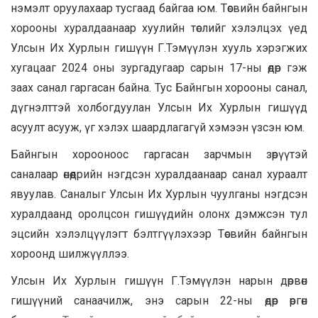
нэмэлт оруулахаар тусгаад байгаа юм. Төсвийн байнгын
хорооны хуралдаанаар хуулийн төслийг хэлэлцэх үед
Улсын Их Хурлын гишүүн Г.Тэмүүлэн хууль хэрэгжих
хугацааг 2024 оны зургадугаар сарын 17-ны өдөр гэж
заах санал гаргасан байна. Тус Байнгын хорооны санал,
дүгнэлттэй холбогдуулан Улсын Их Хурлын гишүүд
асуулт асууж, үг хэлэх шаардлагагүй хэмээн үзсэн юм.
Байнгын хорооноос гаргасан зарчмын зөрүүтэй
саналаар өнөөдрийн нэгдсэн хуралдаанаар санал хураалт
явуулав. Саналыг Улсын Их Хурлын чуулганы нэгдсэн
хуралдаанд оролцсон гишүүдийн олонх дэмжсэн тул
эцсийн хэлэлцүүлэгт бэлтгүүлэхээр Төсвийн байнгын
хороонд шилжүүллээ.
Улсын Их Хурлын гишүүн Г.Тэмүүлэн нарын дөрвөн
гишүүний санаачилж, энэ сарын 22-ны өдөр өргөн