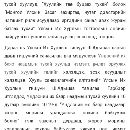
тухай хуулиуд, “Хуулийн төсөл буцаах тухай” болон
“Монгол Улсын Засаг захиргаа, нутаг дэвсгэрийн
нэгжийг өөрчлөх асуудлаар иргэдийн санал авах журам
батлах тухай” Улсын Их Хурлын тогтоолын эцсийн
найруулгыг уншиж танилцуулан, сонссонд тооцов.
Дараа нь Улсын Их Хурлын гишүүн Ш.Адьшаа нарын
дөрвөн гишүүний санаачлан, өргөн мэдүүлсэн
Үндэсний их
баяр наадмын тухай хуульд нэмэлт
,
өөрчлөлт оруулах
тухай хуулийн төслийг
хэлэлцэх, эсэх асуудлыг
хэлэлцэв. Хууль санаачлагчийн илтгэлийг Улсын Их
Хурлын гишүүн Ш.Адьшаа тавилаа. Тэрбээр
итгэлдээ, Үндэсний их баяр наадмын тухай хуулийн 10
дугаар зүйлийн 10.19-д “Үндэсний их баяр наадмаар
жороо морины уралдааныг зохион байгуулж
болно” гэж заасныг дурдаад, жороо морины
уралдааныг зохион байгуулах, уяачид цол, чимэг