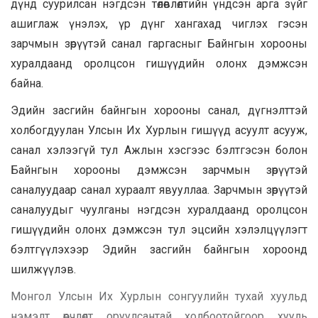
дүнд суурилсан нэгдсэн төлөвлөлтийн үндсэн арга зүйг
ашиглаж үнэлэх, үр дүнг хангахад чиглэх гэсэн
зарчмын зөрүүтэй санал гаргасныг Байнгын хорооны
хуралдаанд оролцсон гишүүдийн олонх дэмжсэн
байна.
Эдийн засгийн байнгын хорооны санал, дүгнэлттэй
холбогдуулан Улсын Их Хурлын гишүүд асуулт асууж,
санал хэлээгүй тул Ажлын хэсгээс бэлтгэсэн болон
Байнгын хорооны дэмжсэн зарчмын зөрүүтэй
саналуудаар санал хураалт явууллаа. Зарчмын зөрүүтэй
саналуудыг чуулганы нэгдсэн хуралдаанд оролцсон
гишүүдийн олонх дэмжсэн тул эцсийн хэлэлцүүлэгт
бэлтгүүлэхээр Эдийн засгийн байнгын хороонд
шилжүүлэв.
Монгол
Улсын Их Хурлын
сонгуулийн тухай хуульд
нэмэлт өөрчлөлт оруулсантай холбоотойгоор хууль