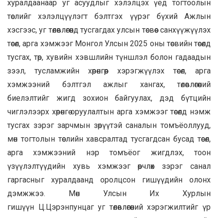
хуралдаанаар уг асуудлыг хэлэлцэх үед тогтоолын
төслийг хэлэлцүүлэгт бэлтгэх үүрэг бүхий Ажлын
хэсгээс, уг төлөвлөгөөнд тусгагдах улсын төсвөөс санхүүжүүлэх
төсөл, арга хэмжээг Монгол Улсын 2025 оны төсвийн төсөлд
тусгах, төр, хувийн хэвшлийн түншлэл болон гадаадын
зээл, тусламжийн хөрөнгөөр хэрэгжүүлэх төсөл, арга
хэмжээний бэлтгэл ажлыг хангах, төлөвлөгөөний
биелэлтийг жигд зохион байгуулах, дэд бүтцийн
чиглэлээрх хөрөнгө оруулалтын арга хэмжээг төсөлд нэмж
тусгах зэрэг зарчмын зөрүүтэй саналын томъёоллууд,
мөн тогтолын төслийн хавсралтад тусгагдсан бусад төсөл,
арга хэмжээний нэр томъёог жигдлэх, тоон
үзүүлэлтүүдийн хувь хэмжээг өөрчлөх зэрэг санал
гаргасныг хуралдаанд оролцсон гишүүдийн олонх
дэмжжээ. Мөн
Улсын Их Хурлын
гишүүн
Ц.Цэрэнпунцаг уг төлөвлөгөөний хэрэгжилтийг үр