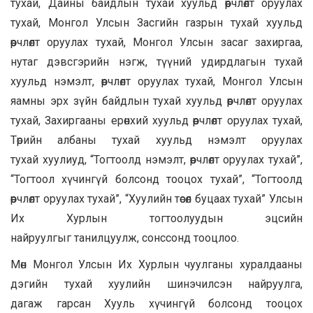
тухай, Дайны байдлын тухай хуульд өөрчлөлт оруулах
тухай, Монгол Улсын Засгийн газрын тухай хуульд
өөрчлөлт оруулах тухай, Монгол Улсын засаг захиргаа,
нутаг дэвсгэрийн нэгж, түүний удирдлагын тухай
хуульд нэмэлт, өөрчлөлт оруулах тухай, Монгол Улсын
яамны эрх зүйн байдлын тухай хуульд өөрчлөлт оруулах
тухай, Захиргааны ерөнхий хуульд өөрчлөлт оруулах тухай,
Төрийн албаны тухай хуульд нэмэлт оруулах
тухай хуулиуд, “Тогтоолд нэмэлт, өөрчлөлт оруулах тухай”,
“Тогтоол хүчингүй болсонд тооцох тухай”, “Тогтоолд
өөрчлөлт оруулах тухай”, “Хуулийн төсөл буцаах тухай” Улсын
Их Хурлын тогтоолуудын эцсийн
найруулгыг танилцуулж, сонссонд тооцлоо.
Мөн Монгол Улсын Их Хурлын чуулганы хуралдааны
дэгийн тухай хуулийн шинэчилсэн найруулга,
дагаж гарсан Хууль хүчингүй болсонд тооцох