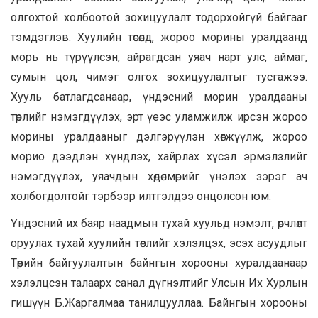
олгохтой холбоотой зохицуулалт тодорхойгүй байгааг
тэмдэглэв. Хуулийн төсөлд, жороо морины уралдаанд
морь нь түрүүлсэн, айрагдсан уяач нарт улс, аймаг,
сумын цол, чимэг олгох зохицуулалтыг тусгажээ.
Хууль батлагдсанаар, үндэсний морин уралдааны
төрлийг нэмэгдүүлэх, эрт үеэс уламжилж ирсэн жороо
морины уралдааныг дэлгэрүүлэн хөгжүүлж, жороо
морио дээдлэн хүндлэх, хайрлах хүсэл эрмэлзлийг
нэмэгдүүлэх, уяачдын хөдөлмөрийг үнэлэх зэрэг ач
холбогдолтойг тэрбээр илтгэлдээ онцолсон юм.
Үндэсний их баяр наадмын тухай хуульд нэмэлт, өөрчлөлт
оруулах тухай хуулийн төслийг хэлэлцэх, эсэх асуудлыг
Төрийн байгуулалтын байнгын хорооны хуралдаанаар
хэлэлцсэн талаарх санал дүгнэлтийг Улсын Их Хурлын
гишүүн Б.Жаргалмаа танилцууллаа. Байнгын хорооны