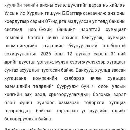
хуулийн төслийн
анхны хэлэлцүүлгийг дараа нь хийлээ.
Улсын Их Хурлын гишүүн Б.Баттөмөр санаачилж энэ оны
хоёрдугаар сарын 07-нд өргөн мэдүүлсэн уг төсөлд банкны
системд нөлөө бүхий банкийг нээлттэй хувьцаат
компани болгон өөрчлөн зохион байгуулж, хувьцаа
эзэмшигчдийн төвлөрлийг бууруулахтай холбоотой
зохицуулалтыг 2026 оны 12 дугаар сарын 31-ний
өдрийг дуустал үргэлжлүүлэн хэрэгжүүлэхээр хугацааг
сунгах асуудлыг тусгасан байна. Банкууд хуульд заасан
хугацаанд компанийн хэлбэрээ өөрчлөн, хувьцаа
эзэмшлийн төвлөрлийг бууруулж буй ч олон улсын
хөрөнгийн зах зээл, хөрөнгө оруулагчдын боломж зэрэг
олон хүчин зүйлээс хамааран тодорхой хугацаа
шаардагдаж байгааг харгалзан уг хуулийн төслийг
боловсруулсан байна.
Эдийн засгийн байнгын хорооны хуралдаанаар хуулийн