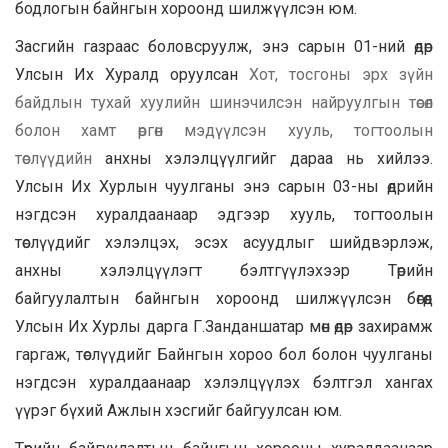
бодлогын байнгын хороонд шилжүүлсэн юм.
Засгийн газраас боловсруулж, энэ сарын 01-ний өдөр
Улсын Их Хуралд оруулсан
Хот
,
тосгоны эрх зүйн
байдлын тухай хуулийн шинэчилсэн найруулгын төсөл
болон хамт өргөн мэдүүлсэн хууль
,
тогтоолын
төслүүдий
н
анхны хэлэлцүүлгийг дараа нь хийлээ.
Улсын Их Хурлын чуулганы энэ сарын 03-ны өдрийн
нэгдсэн хуралдаанаар эдгээр хууль, тогтоолын
төслүүдийг хэлэлцэх, эсэх асуудлыг шийдвэрлэж,
анхны хэлэлцүүлэгт бэлтгүүлэхээр Төрийн
байгуулалтын байнгын хороонд шилжүүлсэн бөгөөд
Улсын Их Хурлы дарга Г.Занданшатар мөн өдөр захирамж
гаргаж, төслүүдийг Байнгын хороо бол болон чуулганы
нэгдсэн хуралдаанаар хэлэлцүүлэх бэлтгэл хангах
үүрэг бүхий Ажлын хэсгийг байгуулсан юм.