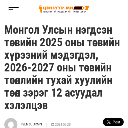
Монгол Улсын нэгдсэн
төсвийн 2025 оны төсвийн
хүрээний мэдэгдэл,
2026-2027 оны төсвийн
төсөөллийн тухай хуулийн
төсөл зэрэг 12 асуудал
хэлэлцэв
TSENZUURMN
2024-05-28