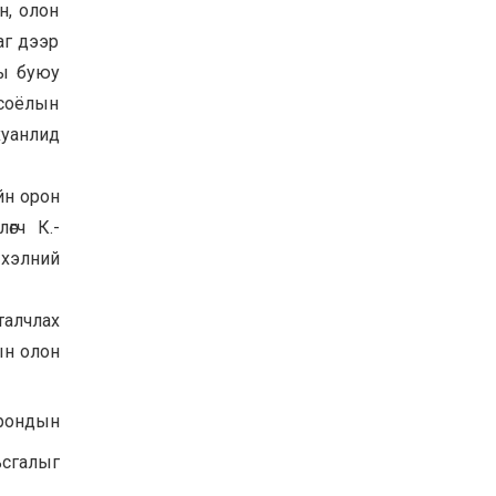
н, олон
УИХ-ын дарга
раг дээр
С.Бямбацогт ОУВС-гийн
ажлын хэсгийн
ны буюу
төлөөлөгчдийг хүлээн
авч уулзлаа
2026-06-23
 соёлын
хуанлид
йн орон
өгч К.-
 хэлний
талчлах
ын олон
орондын
ьсгалыг