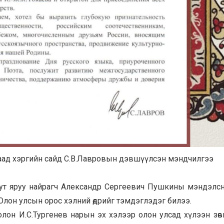
даад хэргийн сайд С.В.Лавровын дэвшүүлсэн мэндчилгээ
суут яруу найрагч Александр Сергеевич Пушкины мэндэлс
өр Олон улсын орос хэлний өдрийг тэмдэглэдэг билээ.
лон И.С.
Тургенев
нарын эх хэлээр олон улсад хүлээн зөвшөө