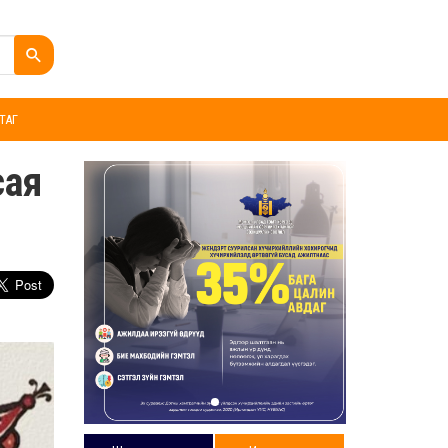
ТАГ
сая