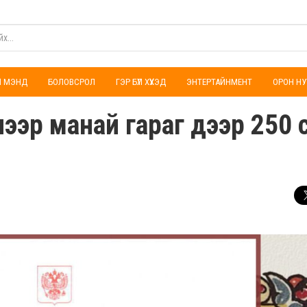
ҮЛ МЭНД
БОЛОВСРОЛ
ГЭР БҮЛ ХҮҮХЭД
ЭНТЕРТАЙНМЕНТ
ОРОН НУ
лээр манай гараг дээр 250 