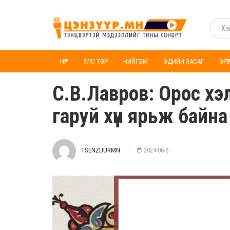
НҮҮР
УЛС ТӨР
НИЙГЭМ
ЭДИЙН ЗАСАГ
ЭРҮ
С.В.Лавров: Орос хэ
гаруй хүн ярьж байна
TSENZUURMN
2024-06-6