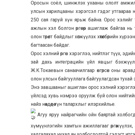
Оросын соёл, шинжлэх ухааны ололт амжилт
улсын харилцааны хэрэгсэл гэдэг утгаараа нэн 
250 сая гаруй хүн ярьж байна. Орос хэлийг 
ажлын хэл болгон өргөнөөр ашиглаж байгаа нь
олон төрөлт байдлыг хөгжүүлэх хөтөлбөрийн хү
багтаасан байдаг.
Орос хэлний өргөн хэрэглээ, нийтлэг түүх, эд
зай дахь интеграцийн үйл явцыг бэхжүүлэх
Ж.К.Токаевын санаачилгаар өнгөрсөн оны ара
олон улсын байгууллага байгуулагдсан тухай
Энэ завшааныг ашиглан орос хэлний хэрэглээн
үйлсэд хувь нэмрээ оруулж буй олон нийтийн 
найз нөхдөдөө гүн талархлыг илэрхийлье.
Агуу яруу найрагчийн ойн баяртай холбогд
хүмүүнлэгийн хамтын ажиллагааг өргөжүүлэх
хадгалахад чухал ач холбогдолтой гэдэгт итгэ