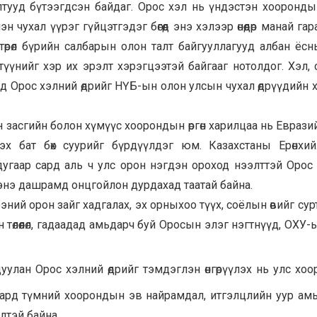
ууд бүтээгдсэн байдаг. Орос хэл нь үндэстэн хооронды
чухал үүрэг гүйцэтгэдэг бөгөөд энэ хэлээр өнөөдөр манай га
төрөл бүрийн салбарын олон талт байгууллагууд албан ёс
 түүнийг хэр их эрэлт хэрэгцээтэй байгааг нотолдог. Хэл,
рээнд Орос хэлний өдрийг НҮБ-ын олон улсын чухал өдрүүдийн 
ийн засгийн болон хүмүүс хоорондын өргөн харилцаа нь Еврази
 бат бөх суурийг бүрдүүлдэг юм. Казахстаны Ерөнхийл
вдугаар сард аль ч улс орон нэгдэн ороход нээлттэй Орос
 энэ дашрамд онцгойлон дурдахад таатай байна.
ий орон зайг хадгалах, эх орныхоо түүх, соёлын өвийг сур
төлөөлөл, гадаадад амьдарч буй Оросын элэг нэгтнүүд, ОХУ-
уулан Орос хэлний өдрийг тэмдэглэн өнгөрүүлэх нь улс хо
, ард түмний хоорондын эв найрамдал, итгэлцлийн уур ам
лтэй байна.