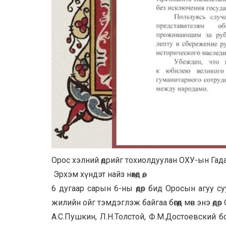
Орос хэлний өдрийг тохиолдуулан ОХУ-ын Га
Эрхэм хүндэт найз нөхөд өө,
6 дугаар сарын 6-ны өдөр бид Оросын агуу 
жилийн ойг тэмдэглэж байгаа бөгөөд мөн энэ өд
А.С.
Пушкин
, Л.Н.
Толстой
, Ф.М.
Достоевский
бо