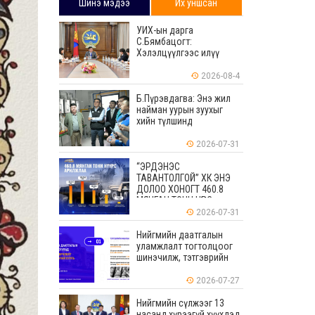
Шинэ мэдээ
Их уншсан
УИХ-ын дарга
С.Бямбацогт:
Хэлэлцүүлгээс илүү
хэрэгжилт, амлалтаас
илүү бодит үр дүн чухал
2026-08-4
Б.Пүрэвдагва: Энэ жил
найман уурын зуухыг
хийн түлшинд
шилжүүлэхээр ажиллаж
байна
2026-07-31
“ЭРДЭНЭС
ТАВАНТОЛГОЙ” ХК ЭНЭ
ДОЛОО ХОНОГТ 460.8
МЯНГАН ТОНН НҮҮРС
АРИЛЖЛАА
2026-07-31
Нийгмийн даатгалын
уламжлалт тогтолцоог
шинэчилж, тэтгэврийн
мөнгөн хуримтлалын
ашиглагдаагүй
2026-07-27
үлдэгдлийг өвлүүлэх
боломжтой боллоо
Нийгмийн сүлжээг 13
насанд хүрээгүй хүүхдэд