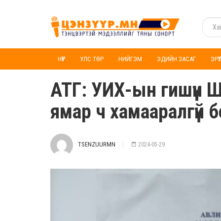
НҮҮР
УЛС ТӨР
НИЙГЭМ
ЭДИЙН ЗАСАГ
ЭРҮ
АТГ: УИХ-ын гишүүн Ш
ямар ч хамааралгүй 
TSENZUURMN
2024-05-29