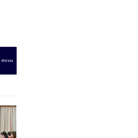
Байнгын хорооны дарга
М.Мандхай Цөлжилттэй
тэмцэх тухай НҮБ-ын
конвенцын талуудын 17
дугаар бага хурал
2026-07-20
(СОР17)-ын бэлтгэл
ажлын явцтай танилцлаа
Илгээх