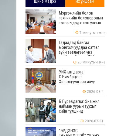
Шинэ мэдээ
Их уншсан
Мэргэжлийн болон
техникийн боловсролын
төгсөгчдөд олон улсын
хэмжээнд хүлээн
зөвшөөрөгдөх ур
7 минутын өмнө
чадваруудыг олгоно
Гадаадад байгаа
монголчууддаа сэтгэл
зүйн зөвлөгөөг үнэ
төлбөргүй өгдөг Т.Мөнх-
Эрдэнийг Боловсролын
20 минутын өмнө
тэргүүний ажилтнаар
шагналаа
УИХ-ын дарга
С.Бямбацогт:
Хэлэлцүүлгээс илүү
хэрэгжилт, амлалтаас
илүү бодит үр дүн чухал
2026-08-4
Б.Пүрэвдагва: Энэ жил
найман уурын зуухыг
хийн түлшинд
шилжүүлэхээр ажиллаж
байна
2026-07-31
“ЭРДЭНЭС
ТАВАНТОЛГОЙ” ХК ЭНЭ