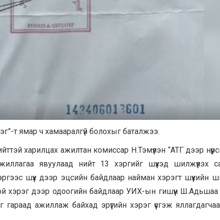
рэг”-т ямар ч хамааралгүй болохыг баталжээ.
ттэй харилцах ажилтан комиссар Н.Тэмүүлэн “АТГ дээр нүүрс
иллагаа явуулаад нийт 13 хэргийг шүүхэд шилжүүлэх с
хэргээс шүүх дээр эцсийн байдлаар найман хэрэгт шүүхийн 
ой хэрэг дээр одоогийн байдлаар УИХ-ын гишүүн Ш.Адьшаа э
 гараад ажиллаж байхад эрүүгийн хэрэг үүсгэж яллагдагчаа