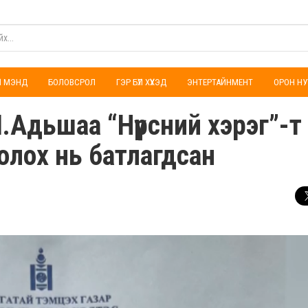
ҮЛ МЭНД
БОЛОВСРОЛ
ГЭР БҮЛ ХҮҮХЭД
ЭНТЕРТАЙНМЕНТ
ОРОН НУ
.Адьшаа “Нүүрсний хэрэг”-т
болох нь батлагдсан