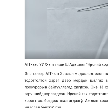
АТГ-аас УИХ-ын гишүүн Ш.Адьшааг “Нүүрсний хэ
Энэ талаар АТГ-ын Хэвлэл мэдээлэл, олон ний
тодотголтой хэрэг дээр мөрдөн шалгах аж
прокурорын байгууллагад хүргүүлсэн. Энэ 13 
гарч шийдвэрлэгдсэн. Нүүрсний гэх тодотголт
хэрэгт холбогдож шалгагдаагүй. Ажлын хэсэг
үндэслэл байхгүй” гэв.