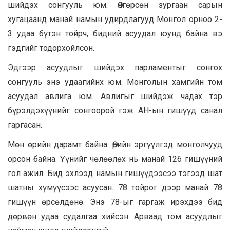
шийдэх сонгууль юм. Өнгөрсөн зургаан сарын
хугацаанд манай намын удирдлагууд Монгол орноо 2-
3 удаа бүтэн тойрч, бидний асуудал юунд байна вэ
гэдгийг тодорхойлсон.
Эдгээр асуудлыг шийдэх парламентыг сонгох
сонгууль энэ удаагийнх юм. Монголын хамгийн том
асуудал авлига юм. Авлигыг шийдэж чадах тэр
бүрэлдэхүүнийг сонгоорой гэж АН-ын гишүүд санал
гаргасан.
Мөн өрийн дарамт байна. Өрийн эргүүлгэд монголчууд
орсон байна. Үүнийг чөлөөлөх нь манай 126 гишүүний
гол ажил. Бид эхлээд намын гишүүдээсээ тэгээд шат
шатны хүмүүсээс асуусан. 78 тойрог дээр манай 78
гишүүн өрсөлдөнө. Энэ 78-ыг гаргаж ирэхдээ бид
дөрвөн удаа судалгаа хийсэн. Арваад том асуудлыг