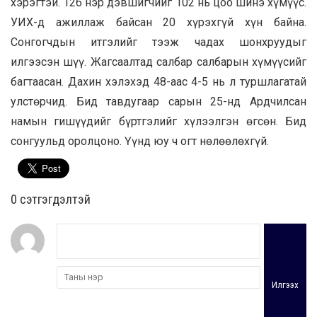
хэрэгтэй. 126 нэр дэвшигчийг 102 нь цоо шинэ хүмүүс.
УИХ-д ажиллаж байсан 20 хүрэхгүй хүн байна.
Сонгогчдын итгэлийг тээж чадах шонхруудыг
илгээсэн шүү. Жагсаалтад салбар салбарын хүмүүсийг
багтаасан. Дахин хэлэхэд 48-аас 4-5 нь л туршлагатай
улстөрчид. Бид тавдугаар сарын 25-нд Ардчилсан
намын гишүүдийг бүртгэлийг хүлээлгэн өгсөн. Бид
сонгуульд оролцоно. Үүнд юу ч огт нөлөөлөхгүй.
0 cэтгэгдэлтэй
Илгээх