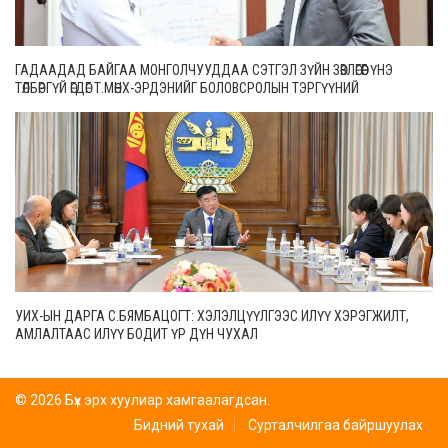
ГАДААДАД БАЙГАА МОНГОЛЧУУДДАА СЭТГЭЛ ЗҮЙН ЗӨВЛӨГӨӨГ ҮНЭ
ТӨЛБӨРГҮЙ ӨГДӨГ Т.МӨНХ-ЭРДЭНИЙГ БОЛОВСРОЛЫН ТЭРГҮҮНИЙ
АЖИЛТНААР ШАГНАЛАА
УИХ-ЫН ДАРГА С.БЯМБАЦОГТ: ХЭЛЭЛЦҮҮЛГЭЭС ИЛҮҮ ХЭРЭГЖИЛТ,
АМЛАЛТААС ИЛҮҮ БОДИТ ҮР ДҮН ЧУХАЛ
© 2026 Бүх эрх хуулиар хамгаалагдсан.
Бидний тухай
Сурталчилгаа байршуулах