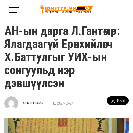
АН-ын дарга Л.Гантөмөр:
Ялагдаагүй Ерөнхийлөгч
Х.Баттулгыг УИХ-ын
сонгуульд нэр
дэвшүүлсэн
TSENZUURMN
2024-05-27