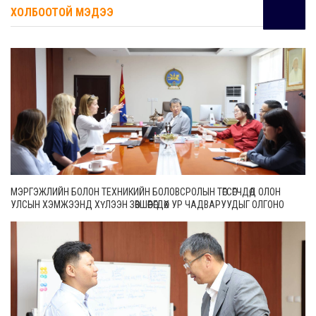
ХОЛБООТОЙ МЭДЭЭ
МЭРГЭЖЛИЙН БОЛОН ТЕХНИКИЙН БОЛОВСРОЛЫН ТӨГСӨГЧДӨД ОЛОН
УЛСЫН ХЭМЖЭЭНД ХҮЛЭЭН ЗӨВШӨӨРӨГДӨХ УР ЧАДВАРУУДЫГ ОЛГОНО