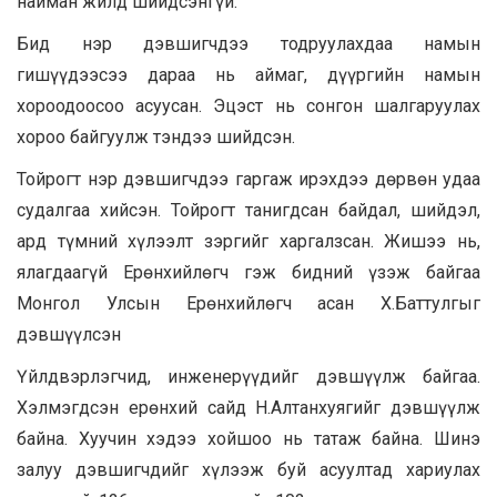
найман жилд шийдсэнгүй.
Бид нэр дэвшигчдээ тодруулахдаа намын
гишүүдээсээ дараа нь аймаг, дүүргийн намын
хороодоосоо асуусан. Эцэст нь сонгон шалгаруулах
хороо байгуулж тэндээ шийдсэн.
Тойрогт нэр дэвшигчдээ гаргаж ирэхдээ дөрвөн удаа
судалгаа хийсэн. Тойрогт танигдсан байдал, шийдэл,
ард түмний хүлээлт зэргийг харгалзсан. Жишээ нь,
ялагдаагүй Ерөнхийлөгч гэж бидний үзэж байгаа
Монгол Улсын Ерөнхийлөгч асан Х.Баттулгыг
дэвшүүлсэн
Үйлдвэрлэгчид, инженерүүдийг дэвшүүлж байгаа.
Хэлмэгдсэн ерөнхий сайд Н.Алтанхуягийг дэвшүүлж
байна. Хуучин хэдээ хойшоо нь татаж байна. Шинэ
залуу дэвшигчдийг хүлээж буй асуултад хариулах