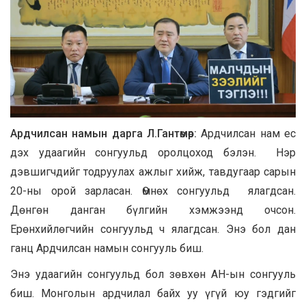
Ардчилсан намын дарга Л.Гантөмөр:
Ардчилсан нам ес
дэх удаагийн сонгуульд оролцоход бэлэн. Нэр
дэвшигчдийг тодруулах ажлыг хийж, тавдугаар сарын
20-ны орой зарласан. Өмнөх сонгуульд ялагдсан.
Дөнгөн данган бүлгийн хэмжээнд очсон.
Ерөнхийлөгчийн сонгуульд ч ялагдсан. Энэ бол дан
ганц Ардчилсан намын сонгууль биш.
Энэ удаагийн сонгуульд бол зөвхөн АН-ын сонгууль
биш. Монголын ардчилал байх уу үгүй юу гэдгийг