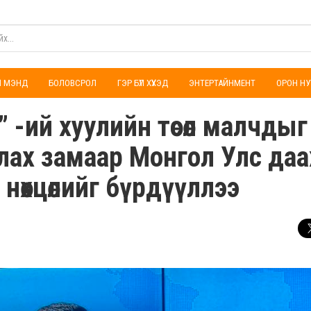
ҮЛ МЭНД
БОЛОВСРОЛ
ГЭР БҮЛ ХҮҮХЭД
ЭНТЕРТАЙНМЕНТ
ОРОН НУ
н” -ий хуулийн төсөл малчдыг
алах замаар Монгол Улс да
 нөхцөлийг бүрдүүллээ