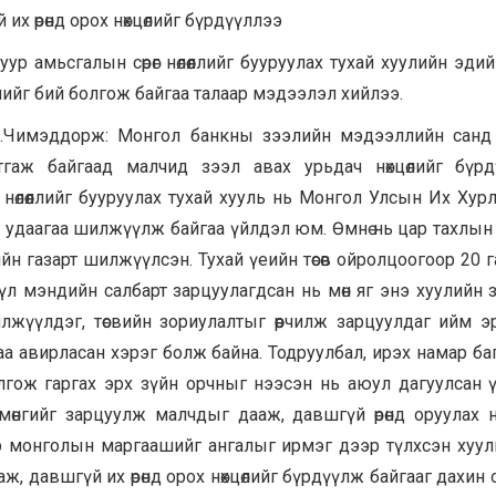
х өрөнд орох нөхцөлийг бүрдүүллээ
 амьсгалын сөрөг нөлөөллийг бууруулах тухай хуулийн эдий
лийг бий болгож байгаа талаар мэдээлэл хийлээ.
ч М.Чимэддорж: Монгол банкны зээлийн мэдээллийн санд
гаж байгаад малчид зээл авах урьдач нөхцөлийг бүрд
нөлөөллийг бууруулах тухай хууль нь Монгол Улсын Их Хурлы
хь удаагаа шилжүүлж байгаа үйлдэл юм. Өмнө нь цар тахлын
йн газарт шилжүүлсэн. Тухай үеийн төсөв ойролцоогоор 20 г
үл мэндийн салбарт зарцуулагдсан нь мөн яг энэ хуулийн 
илжүүлдэг, төсвийн зориулалтыг өөрчилж зарцуулдаг ийм э
аа авирласан хэрэг болж байна. Тодруулбал, ирэх намар ба
олгож гаргах эрх зүйн орчныг нээсэн нь аюул дагуулсан 
өнгийг зарцуулж малчдыг дааж, давшгүй өрөнд оруулах нө
р монголын маргаашийг ангалыг ирмэг дээр түлхсэн хуул
ж, давшгүй их өрөнд орох нөхцөлийг бүрдүүлж байгааг дахин 