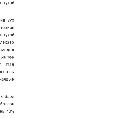
х тухай
Байнгын хорооны дарга
М.Мандхай Цөлжилттэй
тэмцэх тухай НҮБ-ын
конвенцын талуудын 17
уйд уур
дугаар бага хурал
2026-07-20
(СОР17)-ын бэлтгэл
 төсвийн
ажлын явцтай танилцлаа
н тухай
үлэхээр
х мэдэл
н төсөв
. Гэтэл
рсэн нь
 наядын
а. Зээл
 болсон
 нь 40%