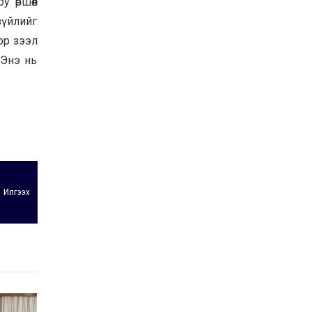
 өршөөл
зүйлийг
оор зээл
 Энэ нь
Илгээх