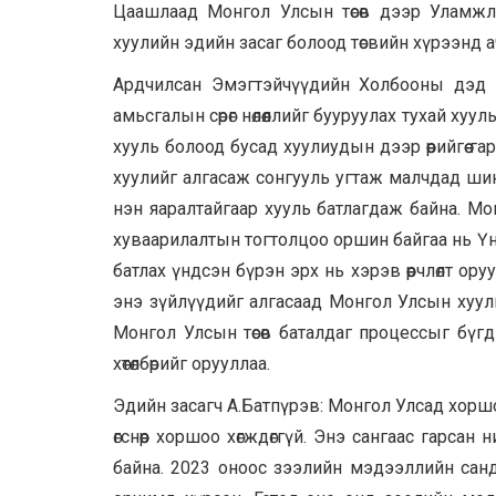
Цаашлаад Монгол Улсын төсөв дээр Уламжлал
хуулийн эдийн засаг болоод төсвийн хүрээнд 
Ардчилсан Эмэгтэйчүүдийн Холбооны дэд ер
амьсгалын сөрөг нөлөөллийг бууруулах тухай хуу
хууль болоод бусад хуулиудын дээр өөрийгөө г
хуулийг алгасаж сонгууль угтаж малчдад шинэ
нэн яаралтайгаар хууль батлагдаж байна. Мо
хуваарилалтын тогтолцоо оршин байгаа нь Үнд
батлах үндсэн бүрэн эрх нь хэрэв өөрчлөлт ор
энэ зүйлүүдийг алгасаад Монгол Улсын хуул
Монгол Улсын төсөв баталдаг процессыг бүгди
хөтөлбөрийг орууллаа.
Эдийн засагч А.Батпүрэв: Монгол Улсад хорш
өгснөөр хоршоо хөгждөггүй. Энэ сангаас гарса
байна. 2023 оноос зээлийн мэдээллийн санд 