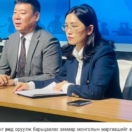
лчдыг өрөнд оруулж барьцаалах замаар монголын маргаашийг 