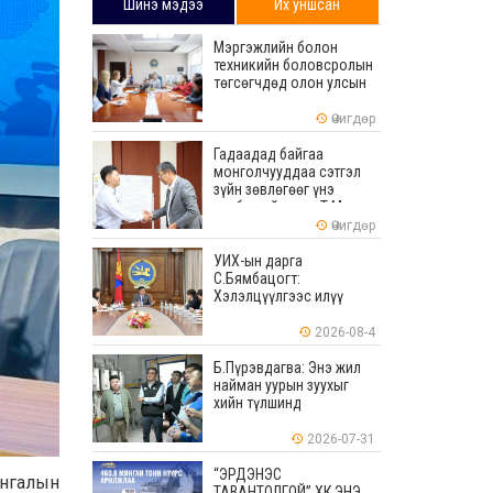
Шинэ мэдээ
Их уншсан
Мэргэжлийн болон
техникийн боловсролын
төгсөгчдөд олон улсын
хэмжээнд хүлээн
зөвшөөрөгдөх ур
Өчигдөр
чадваруудыг олгоно
Гадаадад байгаа
монголчууддаа сэтгэл
зүйн зөвлөгөөг үнэ
төлбөргүй өгдөг Т.Мөнх-
Эрдэнийг Боловсролын
Өчигдөр
тэргүүний ажилтнаар
шагналаа
УИХ-ын дарга
С.Бямбацогт:
Хэлэлцүүлгээс илүү
хэрэгжилт, амлалтаас
илүү бодит үр дүн чухал
2026-08-4
Б.Пүрэвдагва: Энэ жил
найман уурын зуухыг
хийн түлшинд
шилжүүлэхээр ажиллаж
байна
2026-07-31
“ЭРДЭНЭС
ангалын
ТАВАНТОЛГОЙ” ХК ЭНЭ