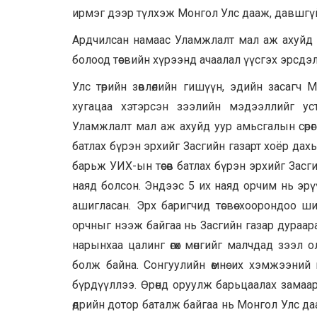
ирмэг дээр түлхэж Монгол Улс дааж, давшгүй и
Ардчилсан намаас Уламжлалт мал аж ахуйд уур
болоод төсвийн хүрээнд ачаалал үүсгэх эрсдэ
Улс төрийн зөвлөлийн гишүүн, эдийн засаг
хугацаа хэтэрсэн зээлийн мэдээллийг уст
Уламжлалт мал аж ахуйд уур амьсгалын сөрөг 
батлах бүрэн эрхийг Засгийн газарт хоёр да
барьж УИХ-ын төсөв батлах бүрэн эрхийг Засги
наяд болсон. Эндээс 5 их наяд орчим нь эрү
ашигласан. Эрх баригчид төсвөө хоорондоо ш
орчныг нээж байгаа нь Засгийн газар дураар
нарынхаа цалинг өгөх мөнгийг малчдад зээл 
болж байна. Сонгуулийн өмнө их хэмжээний м
бүрдүүллээ. Өрөнд оруулж барьцаалах замаа
өдрийн дотор баталж байгаа нь Монгол Улс даа