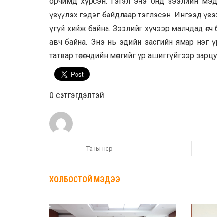
орчимд хүрсэн. Гэтэл энэ онд зээлийн мэдэ
үзүүлэх гэдэг байдлаар тэглэсэн. Ингээд үз
үгүй хийж байна. Зээлийг хүчээр малчдад өгч б
авч байна. Энэ нь эдийн засгийн ямар нэг ү
татвар төлөгчдийн мөнгийг үр ашиггүйгээр зар
0 cэтгэгдэлтэй
ХОЛБООТОЙ МЭДЭЭ