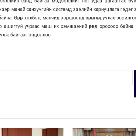
эллийн санд байгаа мэдээллийг нэг удаа цагаатгах буюу
эхээр манай санхүүгийн системд зээлийн хариуцлага гэдэг 
айна. Өөрөөр хэлбэл, малчид хоршоонд хөрөнгө оруулах зорилг
р ашиггүй учраас маш их хэмжээний өрөнд орохоор байна.
цуулж байгааг онцоллоо.