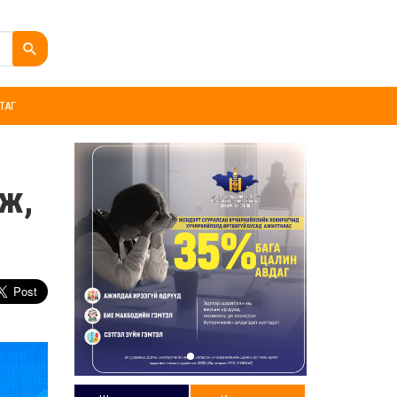
ТАГ
аж,