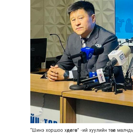
“Шинэ хоршоо хөдөлгөөн” -ий хуулийн төсөл ма