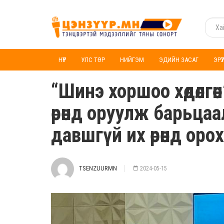
НҮҮР
УЛС ТӨР
НИЙГЭМ
ЭДИЙН ЗАСАГ
ЭРҮ
“Шинэ хоршоо хөдөлгөө
өрөнд оруулж барьца
давшгүй их өрөнд орох
TSENZUURMN
2024-05-15