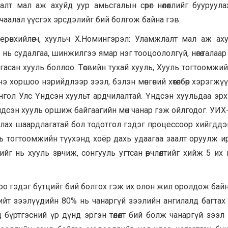
т мал аж ахуйд уур амьсгалын сөрөг нөлөөллийг бууруула
ачаалал үүсгэх эрсдэлийг бий болгож байна гэв.
өнхийлөгч, хуульч Х.Номингэрэл: Уламжлалт мал аж ах
ль нь судалгаа, шинжилгээ ямар нэг тооцоололгүй, нөгөө талаар
аргасан хууль боллоо. Төсвийн тухай хууль, Хууль тогтоомжий
 хоршоо нэрийдлээр зээл, бэлэн мөнгөний хөтөлбөр хэрэгжү
нгол Улс Үндсэн хуульт ардчилалтай. Үндсэн хуульдаа эр
сэн хууль оршиж байгаагийн мөн чанар гэж ойлгодог. УИХ-ы
уулах шаардлагатай бол тодотгол гэдэг процессоор хийгддэг
ь тогтоомжийн түүхэнд хоёр дахь удаагаа заалт оруулж и
йг нь хууль зөрчиж, сонгууль угтсан өөрчлөлтийг хийж 5 их
оо гэдэг бүтцийг бий болгох гэж их олон жил оролдож байн
н нийт зээлүүдийн 80% нь чанаргүй зээлийн ангилалд багтах
бүртгэсний үр дүнд эргэн төлөлт бий болж чанаргүй зээл