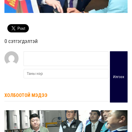
0 cэтгэгдэлтэй
Илгээх
ХОЛБООТОЙ МЭДЭЭ