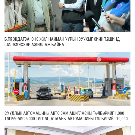
Б.ПҮРЭВДАГВА: ЭНЭ ЖИЛ НАЙМАН УУРЫН ЗУУХЫГ ХИЙН ТҮЛШИНД
ШИЛЖҮҮЛЭХЭЭР АЖИЛЛАЖ БАЙНА
СУУДЛЫН АВТОМАШИНЫ АВТО ЗАМ АШИГЛАСНЫ ТӨЛБӨРИЙГ 1,000
ТӨГРӨГӨӨС 5,000 ТӨГРӨГ, АЧААНЫ АВТОМАШИНЫ ТӨЛБӨРИЙГ 10,000
ТӨГРӨГӨӨС 20,000 ТӨГРӨГ БОЛГОН ШИНЭЧИЛЖЭЭ