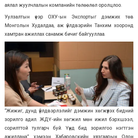
аялал жуулчлалын компанийн төлөөлөл оролцлоо.
Уулзалтын үеэр ОХУ-ын Экспортыг дэмжих төв
Монголын Худалдаа, аж үйлдвэрийн Танхим хооронд
хамтран ажиллах санамж бичиг байгууллаа.
“Жижиг, дунд үйлдвэрлэлийг дэмжин хөгжүүлэх бидний
зорилго адил. ЖДҮ-ийн хөгжил мөн ижил бэрхшээл,
сорилттой тулгарч буй. Үүнд бид зорилгоо нэгтгэн
ажиллана” хэмээн Хабаровскийн хязгаарын Олон