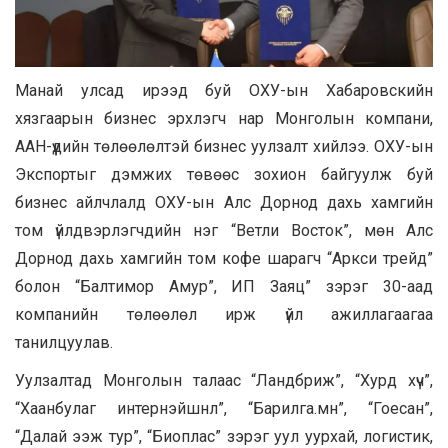
Манай улсад ирээд буй ОХУ-ын Хабаровскийн
хязгаарын бизнес эрхлэгч нар Монголын компани,
ААН-үүдийн төлөөлөлтэй бизнес уулзалт хийлээ. ОХУ-ын
Экспортыг дэмжих төвөөс зохион байгуулж буй
бизнес айлчлалд ОХУ-ын Алс Дорнод дахь хамгийн
том үйлдвэрлэгчдийн нэг “Ветли Восток”, мөн Алс
Дорнод дахь хамгийн том кофе шарагч “Аркси трейд”
болон “Балтимор Амур”, ИП Заяц” зэрэг 30-аад
компанийн төлөөлөл ирж үйл ажиллагаагаа
танилцуулав.
Уулзалтад Монголын талаас “Ландбриж”, “Хурд хүч”,
“Хаанбулаг интернэйшнл”, “Барилга.мн”, “Гоесан”,
“Далай ээж тур”, “Биоплас” зэрэг уул уурхай, логистик,