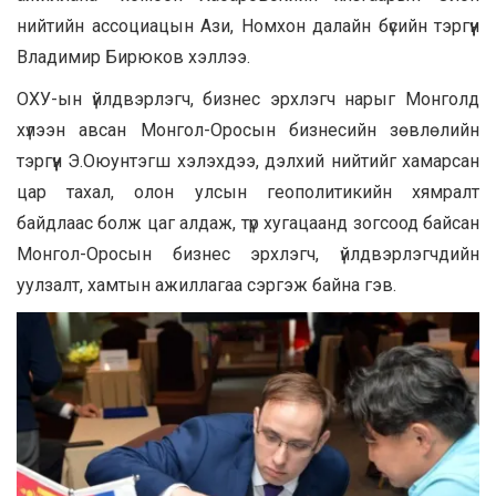
нийтийн ассоциацын Ази, Номхон далайн бүсийн тэргүүн
Владимир Бирюков хэллээ.
ОХУ-ын үйлдвэрлэгч, бизнес эрхлэгч нарыг Монголд
хүлээн авсан Монгол-Оросын бизнесийн зөвлөлийн
тэргүүн Э.Оюунтэгш хэлэхдээ, дэлхий нийтийг хамарсан
цар тахал, олон улсын геополитикийн хямралт
байдлаас болж цаг алдаж, түр хугацаанд зогсоод байсан
Монгол-Оросын бизнес эрхлэгч, үйлдвэрлэгчдийн
уулзалт, хамтын ажиллагаа сэргэж байна гэв.