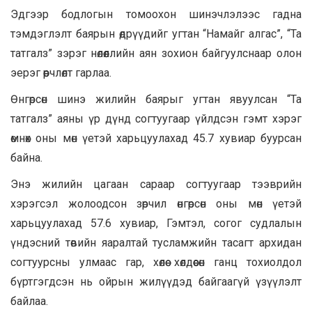
Эдгээр бодлогын томоохон шинэчлэлээс гадна
тэмдэглэлт баярын өдрүүдийг угтан “Намайг алгас”, “Та
татгалз” зэрэг нөлөөллийн аян зохион байгуулснаар олон
эерэг өөрчлөлт гарлаа.
Өнгөрсөн шинэ жилийн баярыг угтан явуулсан “Та
татгалз” аяны үр дүнд согтуугаар үйлдсэн гэмт хэрэг
өмнөх оны мөн үетэй харьцуулахад 45.7 хувиар буурсан
байна.
Энэ жилийн цагаан сараар согтуугаар тээврийн
хэрэгсэл жолоодсон зөрчил өнгөрсөн оны мөн үетэй
харьцуулахад 57.6 хувиар, Гэмтэл, согог судлалын
үндэсний төвийн яаралтай тусламжийн тасагт архидан
согтуурсны улмаас гар, хөлөө хөлдөөсөн ганц тохиолдол
бүртгэгдсэн нь ойрын жилүүдэд байгаагүй үзүүлэлт
байлаа.