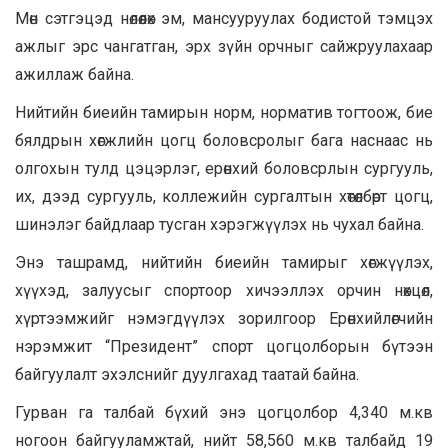
Мөн сэтгэцэд нөлөөлөх эм, мансууруулах бодистой тэмцэх
ажлыг эрс чангатган, эрх зүйн орчныг сайжруулахаар
ажиллаж байна.
Нийтийн биеийн тамирын норм, норматив тогтоож, бие
бялдрын хөгжлийн цогц боловсролыг бага наснаас нь
олгохын тулд цэцэрлэг, ерөнхий боловсрлын сургууль,
их, дээд сургууль, коллежийн сургалтын хөтөлбөрт цогц,
шинэлэг байдлаар тусган хэрэгжүүлэх нь чухал байна.
Энэ ташрамд, нийтийн биеийн тамирыг хөгжүүлэх,
хүүхэд, залуусыг спортоор хичээллэх орчин нөхцөл,
хүртээмжийг нэмэгдүүлэх зорилгоор Ерөнхийлөгчийн
нэрэмжит “Президент” спорт цогцолборын бүтээн
байгуулалт эхэлснийг дуулгахад таатай байна.
Гурван га талбай бүхий энэ цогцолбор 4,340 м.кв
ногоон байгууламжтай, нийт 58,560 м.кв талбайд 19