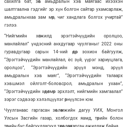
сахилга бат, зөв амьдралын хэв маягаас ихээхэн
шалтгаална гэдгийг эр хүн болгон сайтар ухамсарлаж,
амьдралынхаа зам мөр, чиг хандлага болгох учиртай”
гэлээ.
“Нийгмийн хөгжилд эрэгтэйчүүдийн оролцоо,
манлайлал” үндэсний анхдугаар чуулганыг 2022 оны
гуравдугаар сарын 14-ний өдөр зохион байгуулж,
“Эрэгтэйчүүдийн манлайлал, ёс зүй, үүрэг хариуцлага,
оролцоо”, “Эрэгтэйчүүдийн эрүүл мэнд, эрүүл
амьдралын хэв маяг”, “Эрэгтэйчүүдийн талаарх
хэвшмэл ойлголт-боловсрол, амьдралын ухаан”,
“Эрэгтэйчүүдийн хөдөлмөр эрхлэлт, нийгмийн хамгаалал”
зэрэг сэдвээр хэлэлцүүлэг өрнүүлсэн юм.
Чуулганаас гаргасан зөвлөмжийн дагуу УИХ, Монгол
Улсын Засгийн газар, холбогдох яамд, төрийн болон
төрийн бус байгууллагууд төлөвлөгөө гарган ажиллаж байна.