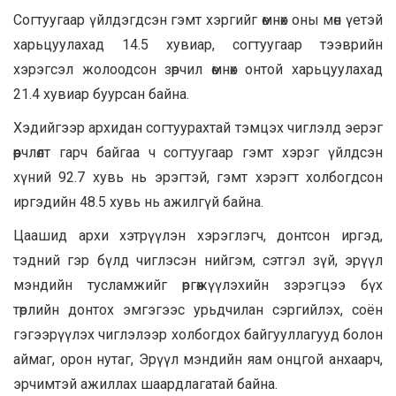
Согтуугаар үйлдэгдсэн гэмт хэргийг өмнөх оны мөн үетэй
харьцуулахад 14.5 хувиар, согтуугаар тээврийн
хэрэгсэл жолоодсон зөрчил өмнөх онтой харьцуулахад
21.4 хувиар буурсан байна.
Хэдийгээр архидан согтуурахтай тэмцэх чиглэлд эерэг
өөрчлөлт гарч байгаа ч согтуугаар гэмт хэрэг үйлдсэн
хүний 92.7 хувь нь эрэгтэй, гэмт хэрэгт холбогдсон
иргэдийн 48.5 хувь нь ажилгүй байна.
Цаашид архи хэтрүүлэн хэрэглэгч, донтсон иргэд,
тэдний гэр бүлд чиглэсэн нийгэм, сэтгэл зүй, эрүүл
мэндийн тусламжийг өргөжүүлэхийн зэрэгцээ бүх
төрлийн донтох эмгэгээс урьдчилан сэргийлэх, соён
гэгээрүүлэх чиглэлээр холбогдох байгууллагууд болон
аймаг, орон нутаг, Эрүүл мэндийн яам онцгой анхаарч,
эрчимтэй ажиллах шаардлагатай байна.