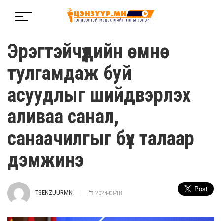
Эрэгтэйчүүдийн өмнө
тулгамдаж буй
асуудлыг шийдвэрлэх
аливаа санал,
санаачилгыг бүх талаар
дэмжинэ
TSENZUURMN
2024-03-18