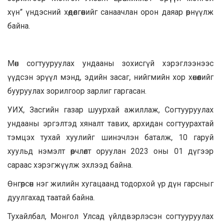
хүн” үндэсний хөдөлгөөнийг санаачлан орон даяар өрнүүлж
байна.
Мөн согтууруулах ундааны зохисгүй хэрэглээнээс
үүдсэн эрүүл мэнд, эдийн засаг, нийгмийн хор хөнөөлийг
бууруулах зорилгоор зарлиг гаргасан.
УИХ, Засгийн газар шуурхай ажиллаж, Согтууруулах
ундааны эргэлтэд хяналт тавих, архидан согтуурахтай
тэмцэх тухай хуулийг шинэчлэн баталж, 10 гаруй
хуульд нэмэлт өөрчлөлт оруулан 2023 оны 01 дүгээр
сараас хэрэгжүүлж эхлээд байна.
Өнгөрсөн нэг жилийн хугацаанд тодорхой үр дүн гарсныг
дуулгахад таатай байна.
Тухайлбал, Монгол Улсад үйлдвэрлэсэн согтууруулах