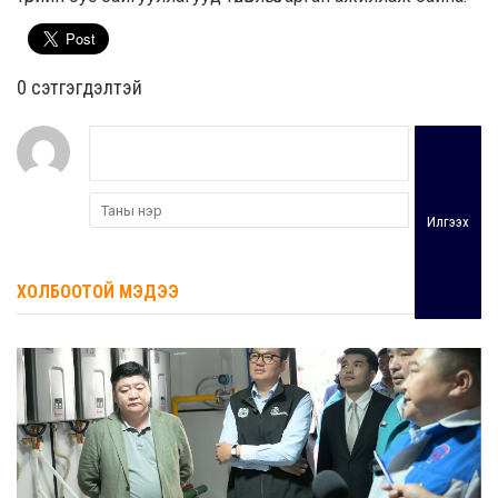
0 cэтгэгдэлтэй
Илгээх
ХОЛБООТОЙ МЭДЭЭ