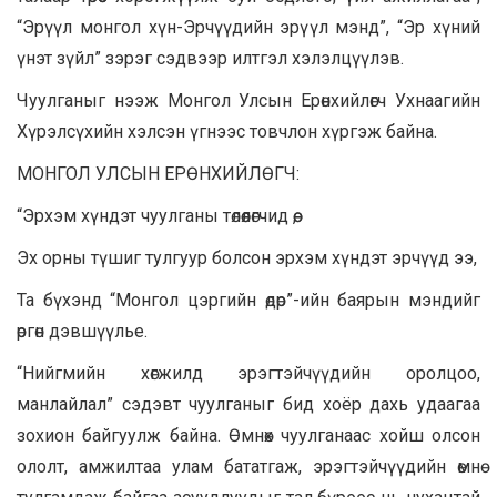
“Эрүүл монгол хүн-Эрчүүдийн эрүүл мэнд”, “Эр хүний
үнэт зүйл” зэрэг сэдвээр илтгэл хэлэлцүүлэв.
Чуулганыг нээж Монгол Улсын Ерөнхийлөгч Ухнаагийн
Хүрэлсүхийн хэлсэн үгнээс товчлон хүргэж байна.
МОНГОЛ УЛСЫН ЕРӨНХИЙЛӨГЧ:
“Эрхэм хүндэт чуулганы төлөөлөгчид өө,
Эх орны түшиг тулгуур болсон эрхэм хүндэт эрчүүд ээ,
Та бүхэнд “Монгол цэргийн өдөр”-ийн баярын мэндийг
өргөн дэвшүүлье.
“Нийгмийн хөгжилд эрэгтэйчүүдийн оролцоо,
манлайлал” сэдэвт чуулганыг бид хоёр дахь удаагаа
зохион байгуулж байна. Өмнөх чуулганаас хойш олсон
ололт, амжилтаа улам бататгаж, эрэгтэйчүүдийн өмнө