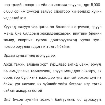
нэр төрлийн спортын үйл ажиллагаа явуулж, өдөрт 5,000-
6,000 орчим хүүхэд залуус спортоор хичээллэх хүчин
чадалтай юм.
Хүүхэд, залуус чөлөөт цагаа зөв боловсон өнгөрүүлж, эрүүл
мэнд, бие бялдрын хөгжилдөө анхаарах, нийтийн биеийн
тамир, спортыг түгээн дэлгэрүүлэхэд чухал хувь
нэмэр оруулна гэдэгт итгэлтэй байна.
Эрхэм хүндэт нөхөд өө, эрчүүд ээ,
Архи, тамхи, аливаа хорт зуршлаас ангид байж, эрүүл,
зөв амьдралыг төлөвшүүлэн, эрүүл мэнддээ анхаарч, эх
орон, гэр бүл, хань ижилдээ үнэ цэнтэй эрхэм хүн нь
байж, урт насалж, их зүйлийг хийж бүтээж, нэр төртэй
сайхан амьдрах ёстой.
Энэ бүхэн хувийн зохион байгуулалт, ёс суртахуун,