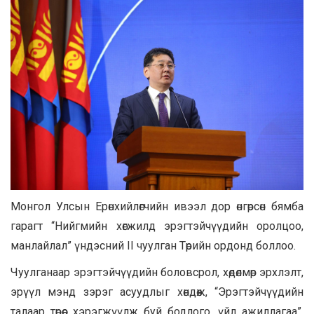
Монгол Улсын Ерөнхийлөгчийн ивээл дор өнгөрсөн бямба
гарагт “Нийгмийн хөгжилд эрэгтэйчүүдийн оролцоо,
манлайлал” үндэсний II чуулган Төрийн ордонд боллоо.
Чуулганаар эрэгтэйчүүдийн боловсрол, хөдөлмөр эрхлэлт,
эрүүл мэнд зэрэг асуудлыг хөндөж, “Эрэгтэйчүүдийн
талаар төрөөс хэрэгжүүлж буй бодлого, үйл ажиллагаа”,