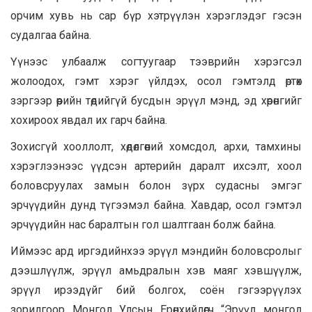
орчим хувь нь сар бүр хэтрүүлэн хэрэглэдэг гэсэн
судалгаа байна.
Үүнээс улбаалж согтуугаар тээврийн хэрэгсэл
жолоодох, гэмт хэрэг үйлдэх, осол гэмтэлд өртөх
зэргээр өөрийн төдийгүй бусдын эрүүл мэнд, эд хөрөнгийг
хохироох явдал их гарч байна.
Зохисгүй хооллолт, хөдөлгөөний хомсдол, архи, тамхины
хэрэглээнээс үүдсэн артерийн даралт ихсэлт, хоол
боловсруулах замын болон зүрх судасны эмгэг
эрчүүдийн дунд түгээмэл байна. Хавдар, осол гэмтэл
эрчүүдийн нас баралтын гол шалтгаан болж байна.
Иймээс ард иргэдийнхээ эрүүл мэндийн боловсролыг
дээшлүүлж, эрүүл амьдралын хэв маяг хэвшүүлж,
эрүүл ирээдүйг бий болгох, соён гэгээрүүлэх
зорилгоор Монгол Улсын Ерөнхийлөгч “Эрүүл монгол