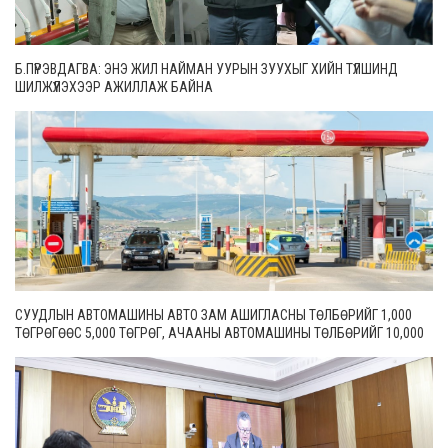
Б.ПҮРЭВДАГВА: ЭНЭ ЖИЛ НАЙМАН УУРЫН ЗУУХЫГ ХИЙН ТҮЛШИНД
ШИЛЖҮҮЛЭХЭЭР АЖИЛЛАЖ БАЙНА
СУУДЛЫН АВТОМАШИНЫ АВТО ЗАМ АШИГЛАСНЫ ТӨЛБӨРИЙГ 1,000
ТӨГРӨГӨӨС 5,000 ТӨГРӨГ, АЧААНЫ АВТОМАШИНЫ ТӨЛБӨРИЙГ 10,000
ТӨГРӨГӨӨС 20,000 ТӨГРӨГ БОЛГОН ШИНЭЧИЛЖЭЭ