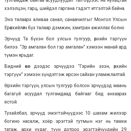
тулгамдаж байгаа асуудлуудыг тал бүрээс нь нухацтай
хэлэлцэн, гарц, шийдэл гаргана гэдэгт итгэлтэй байна.
Энэ талаарх аливаа санал, санаачилгыг Монгол Улсын
Ерөнхийлөгч бүх талаар дэмжин, хамтран ажиллах болно
Эрчүүд Та бүхэн бол улсын тулгуур, өрхийн тэргүүн
билээ. “Эр амгалан бол гэр амгалан” хэмээн манай ард
түмэн ярьдаг.
Бидний өвөг дээдэс эрчүүдээ “Гэрийн эзэн, өрхийн
тэргүүн” хэмээн хүндэтгэж ирсэн сайхан уламжлалтай.
Өрхийн тэргүүн, улсын тулгуур болсон эрчүүдэд маань
багагүй асуудал тулгамдаад байгааг бид анхаарах
ёстой.
Тухайлбал, эрчүүд эмэгтэйчүүдээс 10 шахам жилээр
богино насалж, хоёр эрэгтэй тутмын нэг нь тамхи
татаж, архи уудаг, түүн дотроо эрэгтэйчүүдийн 29