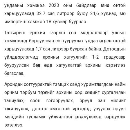
ундааны хэмжээ 2023 оны байдлаар өмнөх онтой
харьцуулахад 32.7 сая литрээр буюу 21,6 хувиар, мөн
импортын хэмжээ 18 хувиар буурчээ.
Татварын ерөнхий газрын өгсөн мэдээллээр улсын
хэмжээнд борлуулсан согтууруулах ундаа өнгөрсөн онтой
харьцуулахад 1,7 сая литрээр буурсан байна. Дотоодын
үйлдвэрлэгчид архины хатуулгийг 1-2 градусаар
бууруулсан бөгөөд өндөр хатуулагтай архины хэрэглээ
багаслаа.
Архидан согтуурахтай тэмцэх санд хуримтлагдсан найм
орчим тэрбум төгрөгийг архины хор хөнөөлийг сурталчлан
таниулах, соён гэгээрүүлэх, эрүүл зан үйлийг
төлөвшүүлэх, донтох эмгэгтэй иргэдэд үзүүлэх эрүүл
мэндийн тусламж үйлчилгээг өргөжүүлэхэд зарцуулж
эхэллээ.