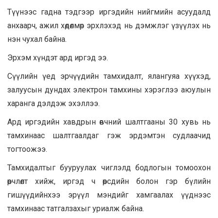
Түүнээс гадна тэдгээр иргэдийн нийгмийн асуудалд
анхаарч, ажил хөдөлмөр эрхлэхэд нь дэмжлэг үзүүлэх нь
нэн чухал байна.
Эрхэм хүндэт ард иргэд ээ.
Сүүлийн үед эрчүүдийн тамхидалт, ялангуяа хүүхэд,
залуусын дундах электрон тамхины хэрэглээ аюулын
харанга дэлдэж эхэллээ.
Ард иргэдийн хавдрын өвчний шалтгааны 30 хувь нь
тамхинаас шалтгаалдаг гэж эрдэмтэн судлаачид
тогтоожээ.
Тамхидалтыг бууруулах чиглэлд бодлогын томоохон
өөрчлөлт хийж, иргэд ч өөрсдийн болон гэр бүлийн
гишүүдийнхээ эрүүл мэндийг хамгаалах үүднээс
тамхинаас татгалзахыг уриалж байна.