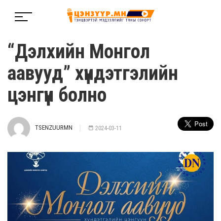
“Дэлхийн Монгол
аавууд” хүндэтгэлийн
цэнгүүн болно
TSENZUURMN
2024-03-11