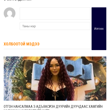
Илгээх
ХОЛБООТОЙ МЭДЭЭ
ОТГОН НАНСАЛМАА Э.АДЪЯАСҮРЭН ДУУРИЙН ДУУЧДААС ХАМГИЙН