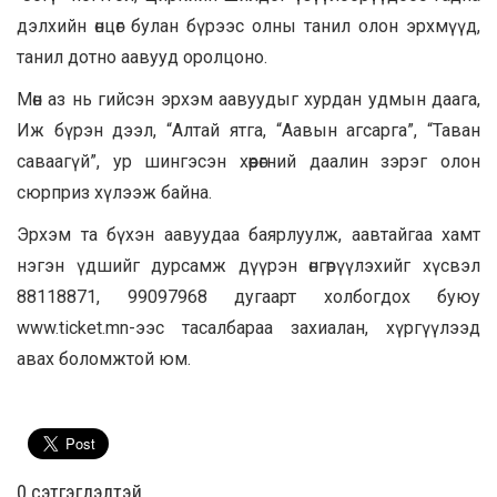
дэлхийн өнцөг булан бүрээс олны танил олон эрхмүүд,
танил дотно аавууд оролцоно.
Мөн аз нь гийсэн эрхэм аавуудыг хурдан удмын даага,
Иж бүрэн дээл, “Алтай ятга, “Аавын агсарга”, “Таван
саваагүй”, ур шингэсэн хөөрөгний даалин зэрэг олон
сюрприз хүлээж байна.
Эрхэм та бүхэн аавуудаа баярлуулж, аавтайгаа хамт
нэгэн үдшийг дурсамж дүүрэн өнгөрүүлэхийг хүсвэл
88118871, 99097968 дугаарт холбогдох буюу
www.ticket.mn-ээс тасалбараа захиалан, хүргүүлээд
авах боломжтой юм.
0 cэтгэгдэлтэй