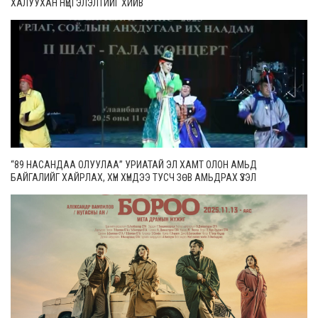
ХАЛУУХАН НҮЦГЭЛЭЛТИЙГ ХИЙВ
“89 НАСАНДАА ОЛУУЛАА” УРИАТАЙ ЭЛ ХАМТ ОЛОН АМЬД
БАЙГАЛИЙГ ХАЙРЛАХ, ХҮН ХҮНДЭЭ ТУСЧ ЗӨВ АМЬДРАХ ҮЗЭЛ
САНААГААР ҮЛГЭРЛЭХ ЗОРИЛГОТОЙ