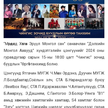
“Мөрөөдөлд Хөтлөх Эрүүл Монгол сан” санаачлан “Дэлхийн
Монгол Аавууд” хүндэтгэлийн цэнгүүнийг 2024 оны
гуравдугаар сарын 15-ны 18:00 цагт ”Чингис” зочид
буудлын “Өргөө” танхимд болно.
Цэнгүүнд Ятгачин МУГЖ Ч.Мөнх-Эрдэнэ, Дуучин МУГЖ
Л.Болдбаатар,Соёлын элч, СТА Б.Нарандэлгэр буюу
/Beatbox Ray/, СТА П.Идэржавхлан Ч.Алтантүлхүүр, СТА
Б.Амархүү, Э.Дашням, С.Гантогоо Э.Болор-Уянга “B1”
амьд хөгжмийн хамтлагийн хамтаар, S4 хамтлаг болон
“Зэтү” нэгтгэл, Циркийн шилдэг үзүүлбэрүүдээс гадна