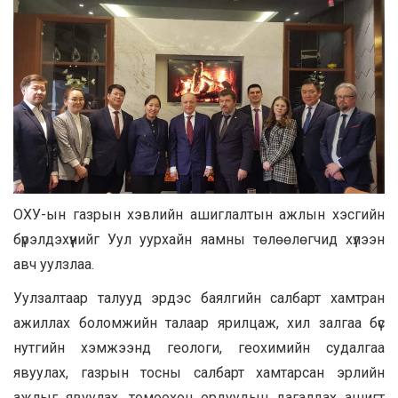
ОХУ-ын газрын хэвлийн ашиглалтын ажлын хэсгийн
бүрэлдэхүүнийг Уул уурхайн яамны төлөөлөгчид хүлээн
авч уулзлаа.
Уулзалтаар талууд эрдэс баялгийн салбарт хамтран
ажиллах боломжийн талаар ярилцаж, хил залгаа бүс
нутгийн хэмжээнд геологи, геохимийн судалгаа
явуулах, газрын тосны салбарт хамтарсан эрлийн
ажлыг явуулах, томоохон ордуудын дагалдах ашигт