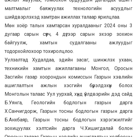
малтмалыг баяжуулах технологийн асуудлыг
шийдвэрлэхэд хамтран ажиллах талаар ярилцлаа.
Мөн хоёр талын хамтарсан хуралдааныг 2024 оны 3
дугаар сарын сүүлч, 4 дүгээр сарын эхээр зохион
байгуулж, хамтын судалгааны ажлуудыг
тодорхойлохоор тохиролцлоо.
Уулзалтад Худалдаа, эдийн засаг, шинжлэх ухаан,
техникийн хамтын ажиллагааны Монгол, Оросын
Засгийн газар хоорондын комиссын Газрын хэвлийн
ашиглалтын ажлын хэсгийн бүрэлдэхүүн болох
Монголын талаас Уул уурхай, хүнд үйлдвэрийн дэд сайд
Б.Уянга, Геологийн бодлогын газрын дарга
Х.Санчигдорж, Газрын тосны бодлогын газрын дарга
Б.Анхбаяр, Газрын тосны бодлогын хэрэгжилтийг
зохицуулах хэлтсийн дарга Ч.Хишигдалай болон
Оросын талаас Газрын хэвлийн ашиглалтын холбооны