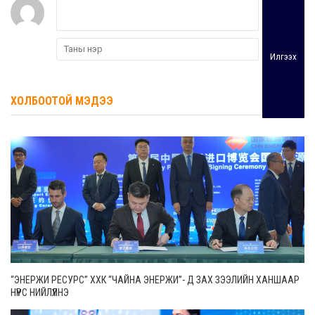
Илгээх
ХОЛБООТОЙ МЭДЭЭ
“ЭНЕРЖИ РЕСУРС” ХХК “ЧАЙНА ЭНЕРЖИ”- Д ЗАХ ЗЭЭЛИЙН ХАНШААР
НҮҮРС НИЙЛҮҮЛНЭ