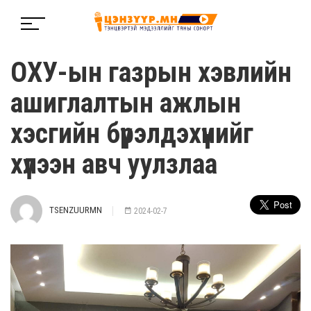
ОХУ-ын газрын хэвлийн
ашиглалтын ажлын
хэсгийн бүрэлдэхүүнийг
хүлээн авч уулзлаа
TSENZUURMN
2024-02-7