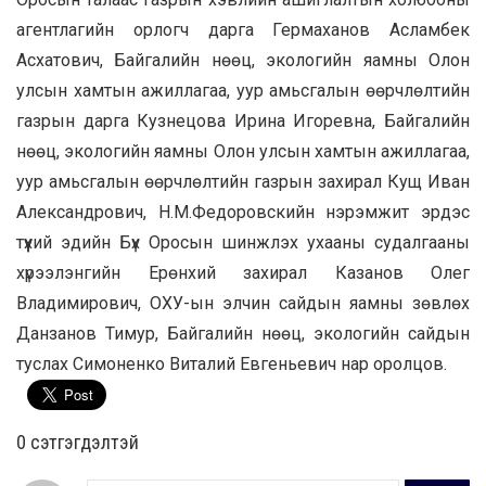
агентлагийн орлогч дарга Гермаханов Асламбек
Асхатович, Байгалийн нөөц, экологийн яамны Олон
улсын хамтын ажиллагаа, уур амьсгалын өөрчлөлтийн
газрын дарга Кузнецова Ирина Игоревна, Байгалийн
нөөц, экологийн яамны Олон улсын хамтын ажиллагаа,
уур амьсгалын өөрчлөлтийн газрын захирал Кущ Иван
Александрович, Н.М.Федоровскийн нэрэмжит эрдэс
түүхий эдийн Бүх Оросын шинжлэх ухааны судалгааны
хүрээлэнгийн Ерөнхий захирал Казанов Олег
Владимирович, ОХУ-ын элчин сайдын яамны зөвлөх
Данзанов Тимур, Байгалийн нөөц, экологийн сайдын
туслах Симоненко Виталий Евгеньевич нар оролцов.
0 cэтгэгдэлтэй