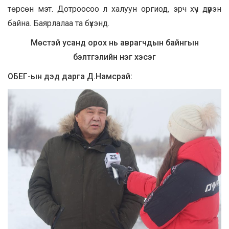
төрсөн мэт. Дотроосоо л халуун оргиод, эрч хүч дүүрэн
байна. Баярлалаа та бүхэнд.
Мөстэй усанд орох нь аврагчдын байнгын
бэлтгэлийн нэг хэсэг
ОБЕГ-ын дэд дарга Д.Намсрай: