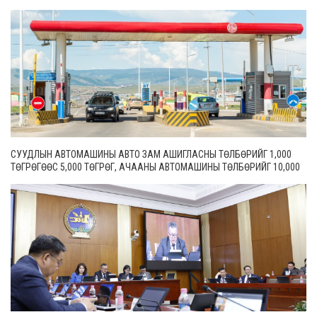
СУУДЛЫН АВТОМАШИНЫ АВТО ЗАМ АШИГЛАСНЫ ТӨЛБӨРИЙГ 1,000
ТӨГРӨГӨӨС 5,000 ТӨГРӨГ, АЧААНЫ АВТОМАШИНЫ ТӨЛБӨРИЙГ 10,000
ТӨГРӨГӨӨС 20,000 ТӨГРӨГ БОЛГОН ШИНЭЧИЛЖЭЭ