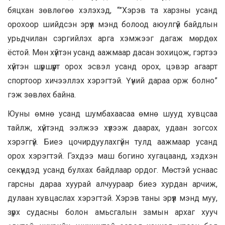
бяцхан зөвлөгөө хэлэхэд, “”Хэрэв та харзны усанд
орохоор шийдсэн эрүүл мэнд болоод аюулгүй байдлын
урьдчилан сэргийлэх арга хэмжээг дагаж мөрдөх
ёстой. Мөн хүйтэн усанд аажмаар дасан зохицож, гэртээ
хүйтэн шүршүүрт орох эсвэл усанд орох, цэвэр агаарт
спортоор хичээллэх хэрэгтэй. Үүний дараа орж болно”
гэж зөвлөх байна.
Юуны өмнө усанд шумбахаасаа өмнө шууд хувцсаа
тайлж, хүйтэнд ээлжээ хүлээж даарах, удаан зогсох
хэрэггүй. Биеэ цочирдуулахгүйн тулд аажмаар усанд
орох хэрэгтэй. Гэхдээ маш богино хугацаанд, хэдхэн
секүндэд усанд булхах байдлаар ордог. Мөстэй уснаас
гарсны дараа хуурай алчуураар биеэ хурдан арчиж,
дулаан хувцаслах хэрэгтэй. Хэрэв таны эрүүл мэнд муу,
зүрх судасны болон амьсгалын замын архаг хууч