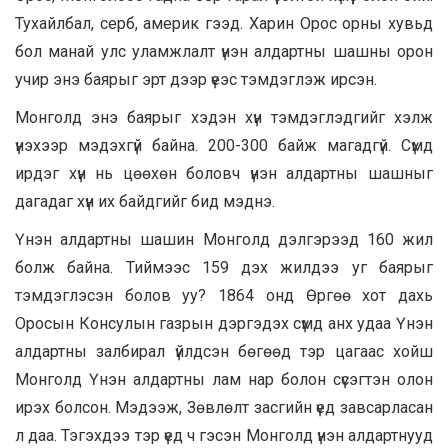
Тухайлбал, серб, америк гээд. Харин Орос орны хувьд
бол манай улс уламжлалт үнэн алдартны шашны орон
учир энэ баярыг эрт дээр үеэс тэмдэглэж ирсэн.
Монголд энэ баярыг хэдэн хүн тэмдэглэдгийг хэлж
үнэхээр мэдэхгүй байна. 200-300 байж магадгүй. Сүмд
ирдэг хүн нь цөөхөн боловч үнэн алдартны шашныг
дагадаг хүн их байдгийг бид мэднэ.
Үнэн алдартны шашин Монголд дэлгэрээд 160 жил
болж байна. Тиймээс 159 дэх жилдээ уг баярыг
тэмдэглэсэн болов уу? 1864 онд Өргөө хот дахь
Оросын Консулын газрын дэргэдэх сүмд анх удаа Үнэн
алдартны залбирал үйлдсэн бөгөөд тэр цагаас хойш
Монголд Үнэн алдартны лам нар болон сүсэгтэн олон
ирэх болсон. Мэдээж, Зөвлөлт засгийн үед завсарласан
л даа. Тэгэхдээ тэр үед ч гэсэн Монголд үнэн алдартнууд