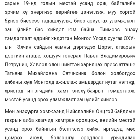
сарын 19-нд голын мөстэй усанд орж, байгалийн
эрчим хүч энергиэр өөрийгөө цэнэглэж, муу хортой
бүхнээ биеэсээ гадашлуулж, биеэ ариусгах уламжлалт
зан үйлийг бас хийдэг юм байна. Тиймээс энэхүү
тэмдэглэлт өдрийг хүндэтгэн Монгол Улсад суугаа ОХУ-
ын Элчин сайдын яамны дэргэдэх Цэрэг, агаарын
цэргийн аташе, хошууч генерал Павел Владимирович
Петрунин, Хэвлэл олон нийттэй харилцах пресс атташе
Татьяна Михайловна Сятчихина болон холбогдох
албаны хүмүүс Монголд ажиллаж амьдардаг нутаг нэгтнүүд,
христэд итгэгчдийн хамт энэхүү баярыг тэмдэглэж,
мөстэй усанд орох уламжлалт зан үйлийг хийлээ.
Мөн энэхүү арга хэмжээнд Нийслэлийн Онцгой байдлын
газрын алба хаагчид хамтран оролцож, өвлийн мөстэй
усанд орох байнгын бэлтгэлээ хийж, иргэдэд мөс
цөмрөх аюул, болзошгүй эрсдлээс урьчдилан