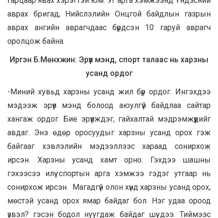
гарцаар явах хэрэгтэй юм. Уг арга хэмжээнд Үндэсний
аврах бригад, Нийслэлийн Онцгой байдлын газрын
аврах ангийн аврагчдаас бүрдсэн 10 гаруй аврагч
оролцож байна.
Иргэн Б.Мөнхжин: Эрүүл мэнд, спорт талаас нь харзны
усанд ордог
-Миний хувьд харзны усанд жил бүр ордог. Ингэхдээ
мэдээж эрүүл мэнд болоод аюулгүй байдлаа сайтар
хангаж ордог. Бие эрүүлждэг, гайхалтай мэдрэмжүүдийг
авдаг. Энэ өдөр оросуудыг харзны усанд орох гэж
байгааг хэвлэлийн мэдээллээс хараад сонирхож
ирсэн. Харзны усанд хамт орно. Гэхдээ шашны
гэхээсээ илүү спортын арга хэмжээ гэдэг утгаар нь
сонирхож ирсэн. Магадгүй олон хүнд харзны усанд орох,
мөстэй усанд орох ямар байдаг бол. Нэг удаа ороод
үзвэл? гэсэн бодол нуугдаж байдаг шүү дээ. Тиймээс