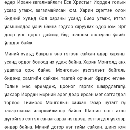
өдөр Иоанн-загалмайлагч Есүс Христыг Йордан голын
усаар угааж, загалмайлсан юм. Харин сүсэгтэн олон
бидний хувьд бол харзны усанд биеэ угааж, итгэл
үнэмшилдээ үнэнч байна гэдгээ харуулах өдөр юм. Эрт
дээр үеэс цэрэг дайчид бүгд шашны энэхүү зан үйлийг
үйлддэг байж.
Миний хувьд баярын энэ гэгээн сайхан өдөр харзны
усанд ордог болоод их удаж байна. Харин Монголд анх
удаагаа орж байна. Монголын үзэсгэлэнт байгаль
бидэнд хамгийн сайхан, таатай орчныг бүрдүүлж өглөө.
Голын мөс өрөмдөж, цооног гаргах шаардлагагүй,
үнэхээр Йордан мөрний эрэг дээр ирсэн мэт сэтгэгдэл
төрлөө. Тиймээс Монголын сайхан газар нутагт гүн
талархсанаа илэрхийлмээр байна. Шашин нэгт ахан
дүүстэйгээ сэтгэл санаагаараа нэгдээд, сэтгэгдэл үнэхээр
өндөр байна. Миний дотор нэг тийм сайхан, шинэ юм