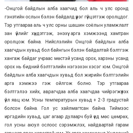
-Онцгой байдлын алба хаагчид бол аль ч улс оронд
гэнэтийн ослын бэлэн байдалд үүрэг гүйцэтгэж оролцдог.
Тэр утгаараа аль ч улс орны шашин соёлын уламжлалт
зан үйлийг хүндэтгэж, энэхүү арга хэмжээнд хамтран
оролцож байна. Нийслэлийн Онцгой байдлын алба
хаагчдын хувьд бол байнгын бэлэн байдалтай бэлтгэж
хангаж байдаг учраас мөстэй усанд орох, харзны усанд
орох нь бидний бэлтгэлийн нэгээхэн хэсэг юм. Онцгой
байдлын алба хаагчдын хувьд бол жирийн бэлтгэлийн
арга хэмжээ гэж ойлгож болно. Тэр утгаараа
бэлтгэлээ хийх, аврагчдаа алба хаагчдаа чийрэгжүүлэх
үйл явц юм. Усны температурын хувьд + 2-3 градустай
болсон байна. Гол ус хайлмагтсан байна. Тиймээс
иргэдийн хувьд, цаг агаар дулаарч буй үед мөс цөмрөх,
гол усны аюул ослоос сэрэмжлэх, найдвартай гарам