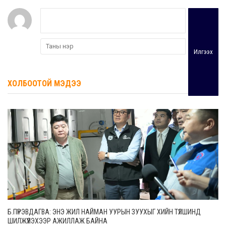
Илгээх
ХОЛБООТОЙ МЭДЭЭ
Б.ПҮРЭВДАГВА: ЭНЭ ЖИЛ НАЙМАН УУРЫН ЗУУХЫГ ХИЙН ТҮЛШИНД
ШИЛЖҮҮЛЭХЭЭР АЖИЛЛАЖ БАЙНА