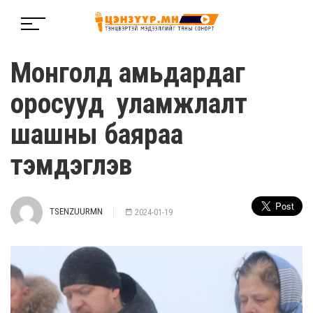
Монголд амьдардаг
оросууд уламжлалт
шашны баяраа
тэмдэглэв
TSENZUURMN
2024-01-19