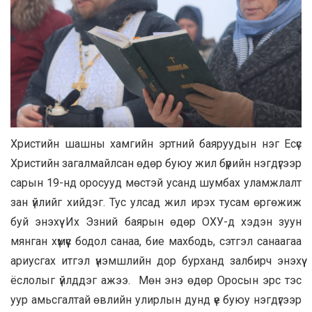
Христийн шашны хамгийн эртний баяруудын нэг Есүс
Христийн загалмайлсан өдөр буюу жил бүрийн нэгдүгээр
сарын 19-нд оросууд мөстэй усанд шумбах уламжлалт
зан үйлийг хийдэг. Тус улсад жил ирэх тусам өргөжиж
буй энэхүү Их Эзний баярын өдөр ОХУ-д хэдэн зуун
мянган хүмүүс бодол санаа, бие махбодь, сэтгэл санаагаа
ариусгах итгэл үнэмшлийн дор бурханд залбирч энэхүү
ёслолыг үйлддэг ажээ. Мөн энэ өдөр Оросын эрс тэс
уур амьсгалтай өвлийн улирлын дунд үе буюу нэгдүгээр