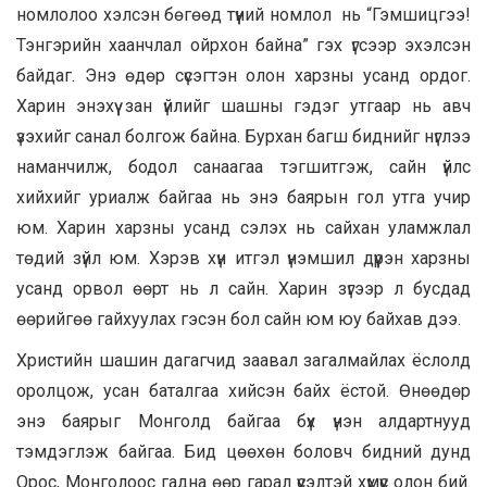
номлолоо хэлсэн бөгөөд түүний номлол нь “Гэмшицгээ!
Тэнгэрийн хаанчлал ойрхон байна” гэх үгсээр эхэлсэн
байдаг. Энэ өдөр сүсэгтэн олон харзны усанд ордог.
Харин энэхүү зан үйлийг шашны гэдэг утгаар нь авч
үзэхийг санал болгож байна. Бурхан багш биднийг нүглээ
наманчилж, бодол санаагаа тэгшитгэж, сайн үйлс
хийхийг уриалж байгаа нь энэ баярын гол утга учир
юм. Харин харзны усанд сэлэх нь сайхан уламжлал
төдий зүйл юм. Хэрэв хүн итгэл үнэмшил дүүрэн харзны
усанд орвол өөрт нь л сайн. Харин зүгээр л бусдад
өөрийгөө гайхуулах гэсэн бол сайн юм юу байхав дээ.
Христийн шашин дагагчид заавал загалмайлах ёслолд
оролцож, усан баталгаа хийсэн байх ёстой. Өнөөдөр
энэ баярыг Монголд байгаа бүх үнэн алдартнууд
тэмдэглэж байгаа. Бид цөөхөн боловч бидний дунд
Орос, Монголоос гадна өөр гарал үүсэлтэй хүмүүс олон бий.