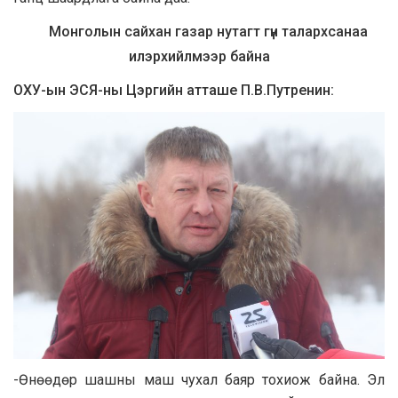
Монголын сайхан газар нутагт гүн талархсанаа
илэрхийлмээр байна
ОХУ-ын ЭСЯ-ны Цэргийн атташе П.В.Путренин:
-Өнөөдөр шашны маш чухал баяр тохиож байна. Эл