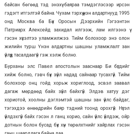
байсан бөгөөд тэд энэхүү баяраа тэмдэглэсээр ирсэн
гэдэгт итгэлтэй байна. Чухам тэрхүү үнэн алдартнууд 1995
онд Москва ба Бүх Оросын Дээрхийн Гэгээнтэн
Патриарх Алексейд захидал илгээж, лам илгээнэ үү
гэсэн хүсэлтээ уламжилжээ. Тийм болохоор энэ олон
жилийн турш Үнэн алдартны шашны уламжлалт зан
үйлүүд тасалдаагүй гэж хэлж болно.
Бурханы элс Павел апостолын зааснаар Би бүгдийг
хийж болно, гэвч бүх зүйл надад сайнаар тусахгүй. Тийм
болохоор онц гойд хорьж хориглоод, эсвэл заавал
дагаж мөрдөөд байх зүйл байхгүй. Элдэв хатуу дэг
хориотой, хоолны дэглэмтэй шашны зан үйлс байдаг,
тэгэхдээ өнөөдрийн баяр тэдний тоонд орохгүй. Нүгэл
үйлдэхгүй байх гэсэн л ганц хорио, сайн үйлс үйлдэж, ойр
дотнын болон бусад бүх хүн төрөлхтнийг хайрлах гэсэн
ганц шаардлага байна даа.