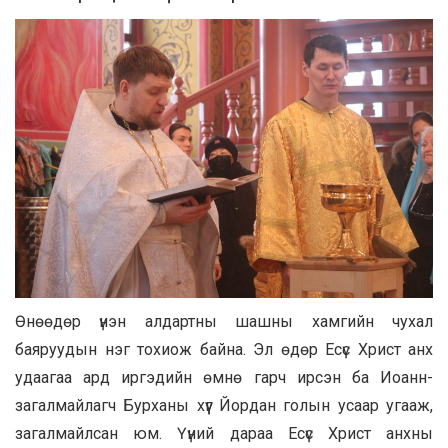
Өнөөдөр үнэн алдартны шашны хамгийн чухал
баяруудын нэг тохиож байна. Эл өдөр Есүс Христ анх
удаагаа ард иргэдийн өмнө гарч ирсэн ба Иоанн-
загалмайлагч Бурханы хүүг Йордан голын усаар угааж,
загалмайлсан юм. Үүний дараа Есүс Христ анхны