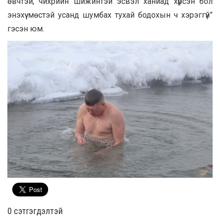
өвчтэй, чихрийн шижинтэй эсвэл ханиад хүрсэн бол
энэхүү мөстэй усанд шумбах тухай бодохын ч хэрэггүй”
гэсэн юм.
0 cэтгэгдэлтэй