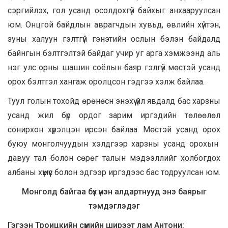
сэргийлэх, гол усанд осолдохгүй байхыг анхааруулсан
юм. Онцгой байдлын аврагчдын хувьд, өвлийн хүйтэн,
зуны халуун гэлтгүй гэнэтийн ослын бэлэн байдалд
байнгын бэлтгэлтэй байдаг учир уг арга хэмжээнд аль
нэг улс орны шашин соёлын баяр гэлгүй мөстэй усанд
орох бэлтгэл хангаж оролцсон гэдгээ хэлж байлаа.
Туул голын тохойд өрөнөсн энэхүү үйл явдалд бас харзны
усанд жил бүр ордог зарим иргэдийн төлөөлөл
сонирхон хүрэлцэн ирсэн байлаа. Мөстэй усанд орох
буюу монголчуудын хэлдгээр харзны усанд орохын
давуу тал болон сөрөг талын мэдээллийг холбогдох
албаны хүмүүс болон эдгээр иргэдээс бас тодруулсан юм.
Монголд байгаа бүх үнэн алдартнууд энэ баярыг
тэмдэглэдэг
Гэгээн Троицкийн сүмийн ширээт лам Антони: