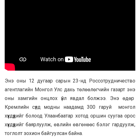
Энэ оны 12 дугаар сарын 23-нд Россотрудничество
агентлагийн Монгол Улс дахь төлөөлөгчийн газарт энэ
оны хамгийн онцлох үйл явдал болжээ. Энэ өдөр
Кремлийн сүлд модны наадамд 300 гаруй монгол
хүүхдүүдийг болоод Улаанбаатар хотод оршин суугаа орос
хүүхдүүдийг баярлуулж, өвлийн өвгөнөөс бэлэг гардуулж,
тоглолт зохион байгуулсан байна.