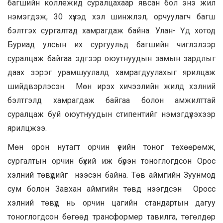
багшийн коллежид суралцахаар явсан бол энэ жил
нэмэгдэж, 30 хүүхэд хэл шинжлэл, орчуулагч багш
бэлтгэх сургалтад хамрагдаж байна. Улан- Үд хотод
Буриад улсын их сургуульд багшийн чиглэлээр
суралцаж байгаа эдгээр оюутнуудын замын зардлыг
даах зэрэг урамшуулалд хамрагдуулахыг ярилцаж
шийдвэрлэсэн. Мөн ирэх хичээлийн жилд хэлний
бэлтгэлд хамрагдаж байгаа болон амжилттай
суралцаж буй оюутнуудын стипентийг нэмэгдүүлэхээр
ярилцжээ.
Мөн орон нутагт орчин үеийн тоног төхөөрөмж,
сургалтын орчин бүхий иж бүрэн тоноглогдсон Орос
хэлний төвүүдийг нээсэн байна. Төв аймгийн Зуунмод
сум болон Завхан аймгийн төвд нээгдсэн Оросс
хэлний төвүүд нь орчин цагийн стандартын дагуу
тоноглогдсон бөгөөд трансформер тавилга, төгөлдөр