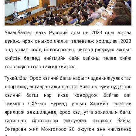
Улаанбаатар дахь Русский дом нь 2023 оны ажлаа
дүгнэж, ирэх оныхоо ажлыг төлөвлөж ярилцлаа. 2023
онд урлаг, соёл, боловсролын чиглэл рүү түлхүү их ажлыг
хийсэн бөгөөд нийгмийн сайн сайхны төлөө хийж
хэрэгжүүлсэн олон ажил хийжээ.
Тухайлбал, Орос хэлний багш нарыг чадавхижуулах тал
дээр ихэд анхааран ажиллажээ. Учир нь сүүлийн үед Орос
хэлний багш нар ихэд ховордож байгаа аж.
Тиймээс ОХУ-ын Буриад улсын Засгийн газартай
ярилцаж зөвшилцөөд, орос хэл, утга зохиолын багш
харилцан бэлтгэхээр ажлуудаа эхэлсэн байна.
Өнгөрсөн жил Монголоос 20 оюутан энэ чиглэлээр