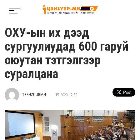
ОХУ-ын их дээд
сургуулиудад 600 гаруй
оюутан тэтгэлгээр
суралцана
TSENZUURMN
2023-12-29