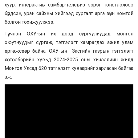
хуур, интерактив самбар-телевиз зэрэг тоноглолоор
бүрдсэн, уран сайхны хийгээд сургалт арга зүйн номтой
болгон тохижуулжээ.
Түүнчлэн ОХУ-ын их дээд сургуулиудад монгол
оюутнуудыг сургаж, тэтгэлэгт хамрагдах ажил улам
өргөжсөөр байна. ОХУ-ын Засгийн газрын тэтгэлэгт
хөтөлбөрийн хувьд 2024-2025 оны хичээлийн жилд
Монгол Улсад 620 тэтгэлэгт хуваарийг зарласан байгаа
аж.