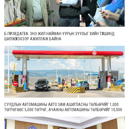
Б.ПҮРЭВДАГВА: ЭНЭ ЖИЛ НАЙМАН УУРЫН ЗУУХЫГ ХИЙН ТҮЛШИНД
ШИЛЖҮҮЛЭХЭЭР АЖИЛЛАЖ БАЙНА
СУУДЛЫН АВТОМАШИНЫ АВТО ЗАМ АШИГЛАСНЫ ТӨЛБӨРИЙГ 1,000
ТӨГРӨГӨӨС 5,000 ТӨГРӨГ, АЧААНЫ АВТОМАШИНЫ ТӨЛБӨРИЙГ 10,000
ТӨГРӨГӨӨС 20,000 ТӨГРӨГ БОЛГОН ШИНЭЧИЛЖЭЭ