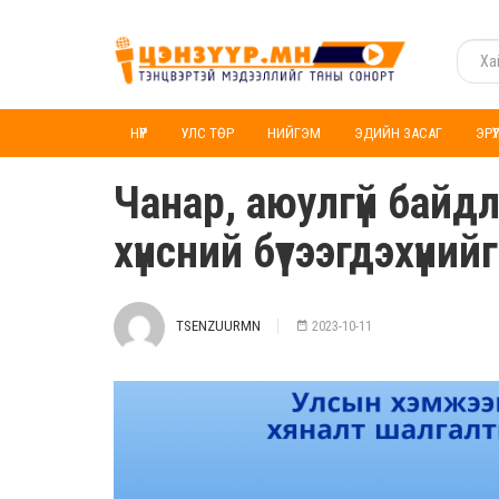
НҮҮР
УЛС ТӨР
НИЙГЭМ
ЭДИЙН ЗАСАГ
ЭРҮ
Чанар, аюулгүй байд
хүнсний бүтээгдэхүүний
TSENZUURMN
2023-10-11