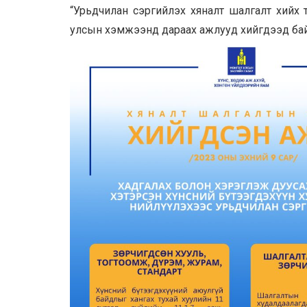
“Урьдчилан сэргийлэх хяналт шалгалт хийх
улсын хэмжээнд дараах ажлууд хийгдээд бай