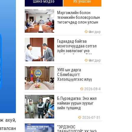
Шинэ мэдээ
Их уншсан
Мэргэжлийн болон
техникийн боловсролын
төгсөгчдөд олон улсын
хэмжээнд хүлээн
зөвшөөрөгдөх ур
Өчигдөр
чадваруудыг олгоно
Гадаадад байгаа
монголчууддаа сэтгэл
зүйн зөвлөгөөг үнэ
төлбөргүй өгдөг Т.Мөнх-
Эрдэнийг Боловсролын
Өчигдөр
тэргүүний ажилтнаар
шагналаа
УИХ-ын дарга
С.Бямбацогт:
Хэлэлцүүлгээс илүү
хэрэгжилт, амлалтаас
илүү бодит үр дүн чухал
2026-08-4
Б.Пүрэвдагва: Энэ жил
найман уурын зуухыг
хийн түлшинд
шилжүүлэхээр ажиллаж
байна
2026-07-31
ж ахуй,
“ЭРДЭНЭС
аталсан
ТАВАНТОЛГОЙ” ХК ЭНЭ