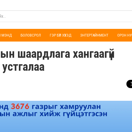
ҮЛ МЭНД
БОЛОВСРОЛ
ГЭР БҮЛ ХҮҮХЭД
ЭНТЕРТАЙНМЕНТ
ОРОН НУ
лын шаардлага хангаагүй
г устгалаа