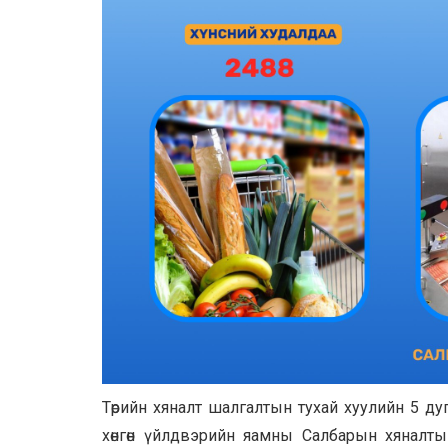
Төрийн хяналт шалгалтын тухай хуулийн 5 дуга
хөнгөн үйлдвэрийн яамны Салбарын хяналты