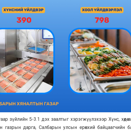
ар зүйлийн 5-3.1 дэх заалтыг хэрэгжүүлэхээр Хүнс, хөдөө а
н газрын дарга, Салбарын улсын ерөнхий байцаагчийн б