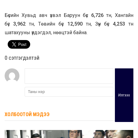
Бүсийн Хувьд авч үзвэл Баруун бүс
6,726
тн, Хангайн
бүс
3,962
тн, Төвийн бүс
12,590
тн, Зүүн бүс
4,253
тн
шатахууны үлдэгдэл, нөөцтэй байна.
0 cэтгэгдэлтэй
Илгээх
ХОЛБООТОЙ МЭДЭЭ