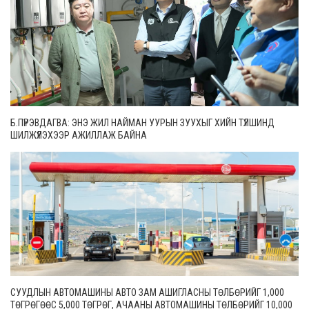
Б.ПҮРЭВДАГВА: ЭНЭ ЖИЛ НАЙМАН УУРЫН ЗУУХЫГ ХИЙН ТҮЛШИНД
ШИЛЖҮҮЛЭХЭЭР АЖИЛЛАЖ БАЙНА
СУУДЛЫН АВТОМАШИНЫ АВТО ЗАМ АШИГЛАСНЫ ТӨЛБӨРИЙГ 1,000
ТӨГРӨГӨӨС 5,000 ТӨГРӨГ, АЧААНЫ АВТОМАШИНЫ ТӨЛБӨРИЙГ 10,000