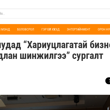
ҮЛ МЭНД
БОЛОВСРОЛ
ГЭР БҮЛ ХҮҮХЭД
ЭНТЕРТАЙНМЕНТ
ОРОН НУ
иудад “Хариуцлагатай бизн
адлан шинжилгээ” сургалт