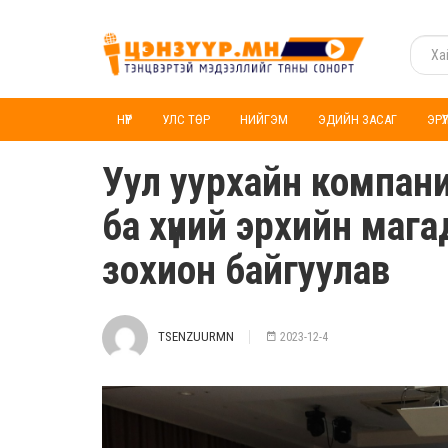
НҮҮР
УЛС ТӨР
НИЙГЭМ
ЭДИЙН ЗАСАГ
ЭРҮ
Уул уурхайн компан
ба хүний эрхийн маг
зохион байгуулав
TSENZUURMN
2023-12-4