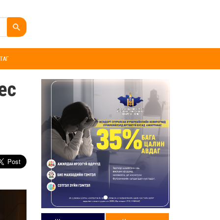
ТАГ
ес