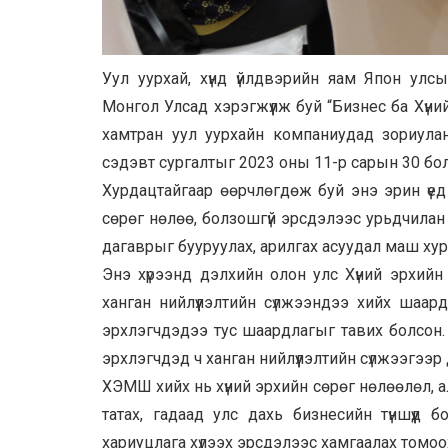
Уул уурхай, хүнд үйлдвэрийн яам Япон ул
Монгол Улсад хэрэгжүүлж буй “Бизнес ба Хүни
хамтран уул уурхайн компаниудад зориулан
сэдэвт сургалтыг 2023 оны 11-р сарын 30 бол
Хурдацтайгаар өөрчлөгдөж буй энэ эрин үед а
сөрөг нөлөө, болзошгүй эрсдэлээс урьдчилан 
дагаврыг бууруулах, арилгах асуудал маш ху
Энэ хүрээнд дэлхийн олон улс Хүний эрхий
ханган нийлүүлэлтийн сүлжээндээ хийх шаа
эрхлэгчдэдээ тус шаардлагыг тавих болсон.
эрхлэгчдэд ч ханган нийлүүлэлтийн сүлжээгээ
ХЭМШ хийх нь хүний эрхийн сөрөг нөлөөлөл, 
татах, гадаад улс дахь бизнесийн түншүүд б
хариуцлага хүлээх эрсдэлээс хамгаалах томоох