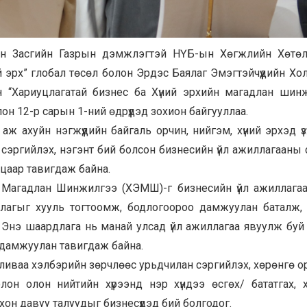
сын Засгийн Газрын дэмжлэгтэй НҮБ-ын Хөгжлийн Хөтө
й эрх” глобал төсөл болон Эрдэс Баялаг Эмэгтэйчүүдийн Хо
 “Хариуцлагатай бизнес ба Хүний эрхийн магадлан шин
он 12-р сарын 1-ний өдрүүдэд зохион байгууллаа.
ж ахуйн нэгжүүдийн байгаль орчин, нийгэм, хүний эрхэд үзү
сэргийлэх, нэгэнт бий болсон бизнесийн үйл ажиллагааны с
рцаар тавигдаж байна.
н Магадлан Шинжилгээ (ХЭМШ)-г бизнесийн үйл ажиллага
рдлагыг хууль тогтоомж, бодлогоороо дамжуулан баталж,
 Энэ шаардлага нь манай улсад үйл ажиллагаа явуулж буй
р дамжуулан тавигдаж байна.
аливаа хэлбэрийн зөрчлөөс урьдчилан сэргийлэх, хөрөнгө о
олон олон нийтийн хүрээнд нэр хүндээ өсгөх/ бататгах, 
он давуу талуудыг бизнесүүдэд бий болгодог.