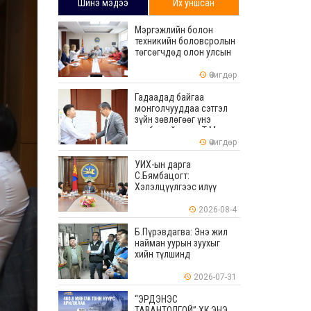
Шинэ мэдээ
Их уншсан
Мэргэжлийн болон
техникийн боловсролын
төгсөгчдөд олон улсын
хэмжээнд хүлээн
зөвшөөрөгдөх ур
Өчигдөр
чадваруудыг олгоно
Гадаадад байгаа
монголчууддаа сэтгэл
зүйн зөвлөгөөг үнэ
төлбөргүй өгдөг Т.Мөнх-
Эрдэнийг Боловсролын
Өчигдөр
тэргүүний ажилтнаар
шагналаа
УИХ-ын дарга
С.Бямбацогт:
Хэлэлцүүлгээс илүү
хэрэгжилт, амлалтаас
илүү бодит үр дүн чухал
2026-08-4
Б.Пүрэвдагва: Энэ жил
найман уурын зуухыг
хийн түлшинд
шилжүүлэхээр ажиллаж
байна
2026-07-31
“ЭРДЭНЭС
ТАВАНТОЛГОЙ” ХК ЭНЭ