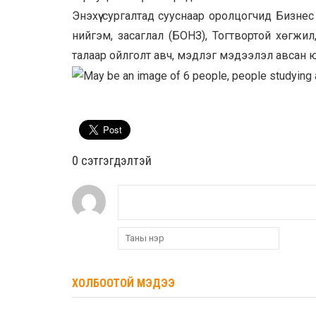
Энэхүү сургалтад сууснаар оролцогчид Бизнес
нийгэм, засаглал (БОНЗ), Тогтвортой хөгжи
талаар ойлголт авч, мэдлэг мэдээлэл авсан 
0 cэтгэгдэлтэй
ХОЛБООТОЙ МЭДЭЭ