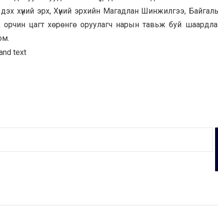
 дэх хүний эрх, Хүний эрхийн Магадлан Шинжилгээ, Байгаль
л, орчин цагт хөрөнгө оруулагч нарын тавьж буй шаардл
юм.