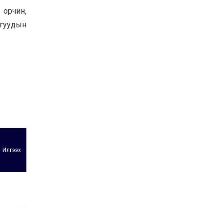
Байнгын хорооны дарга
 орчин,
М.Мандхай Цөлжилттэй
агуудын
тэмцэх тухай НҮБ-ын
конвенцын талуудын 17
дугаар бага хурал
2026-07-20
(СОР17)-ын бэлтгэл
ажлын явцтай танилцлаа
Илгээх