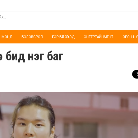
ҮЛ МЭНД
БОЛОВСРОЛ
ГЭР БҮЛ ХҮҮХЭД
ЭНТЕРТАЙНМЕНТ
ОРОН НУ
ө бид нэг баг