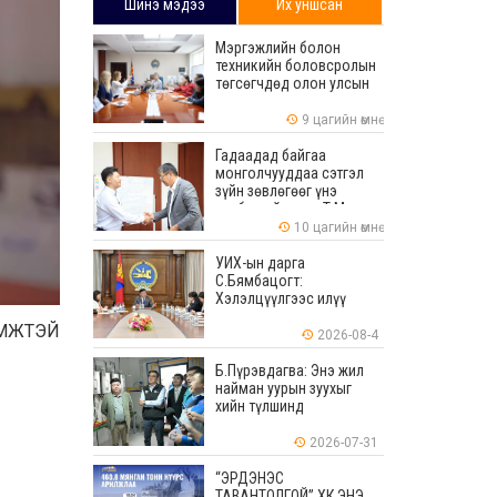
Шинэ мэдээ
Их уншсан
Мэргэжлийн болон
техникийн боловсролын
төгсөгчдөд олон улсын
хэмжээнд хүлээн
зөвшөөрөгдөх ур
9 цагийн өмнө
чадваруудыг олгоно
Гадаадад байгаа
монголчууддаа сэтгэл
зүйн зөвлөгөөг үнэ
төлбөргүй өгдөг Т.Мөнх-
Эрдэнийг Боловсролын
10 цагийн өмнө
тэргүүний ажилтнаар
шагналаа
УИХ-ын дарга
С.Бямбацогт:
Хэлэлцүүлгээс илүү
хэрэгжилт, амлалтаас
ЭМЖТЭЙ
илүү бодит үр дүн чухал
2026-08-4
Б.Пүрэвдагва: Энэ жил
найман уурын зуухыг
хийн түлшинд
шилжүүлэхээр ажиллаж
байна
2026-07-31
“ЭРДЭНЭС
ТАВАНТОЛГОЙ” ХК ЭНЭ