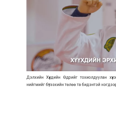
Дэлхийн Хүүхдийн Өдрийг тохиолдуулан х
нийгмийг бүтээхийн төлөө та бидэнтэй нэгдээ