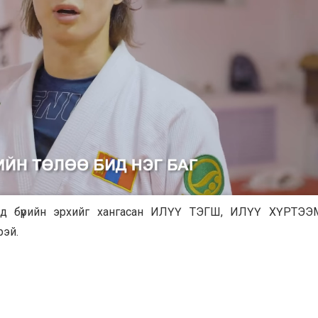
үүхэд бүрийн эрхийг хангасан ИЛҮҮ ТЭГШ, ИЛҮҮ ХҮРТЭ
рэй.