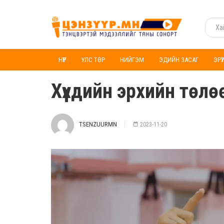
НҮҮР
УЛС ТӨР
НИЙГЭМ
ЭДИЙН ЗАСАГ
ЭРҮ
Хүүхдийн эрхийн төлө
TSENZUURMN
2023-11-20