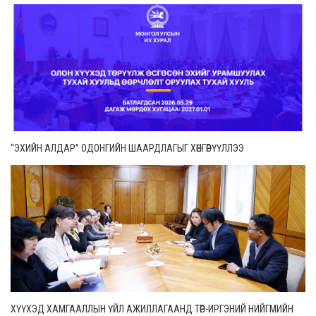
“ЭХИЙН АЛДАР” ОДОНГИЙН ШААРДЛАГЫГ ХӨНГӨРҮҮЛЛЭЭ
ХҮҮХЭД ХАМГААЛЛЫН ҮЙЛ АЖИЛЛАГААНД ТӨР-ИРГЭНИЙ НИЙГМИЙН