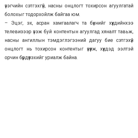
үзэгчийн сэтгэхгүй, насны онцлогт тохирсон агуулгатай
болохыг тодорхойлж байгаа юм.
– Эцэг, эх, асран хамгаалагч та бүхнийг хүүхдийнхээ
телевизээр үзэж буй контентын агуулгад хяналт тавьж,
насны ангиллын тэмдэглэгээний дагуу бие сэтгэхүй
онцлогт нь тохирсон контентыг үзүүлж, хүүхдэд ээлтэй
орчин бүрдүүлэхийг уриалж байна.