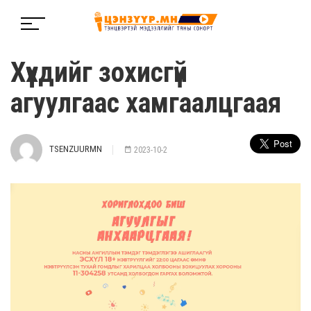
Хүүхдийг зохисгүй
агуулгаас хамгаалцгаая
TSENZUURMN
2023-10-2