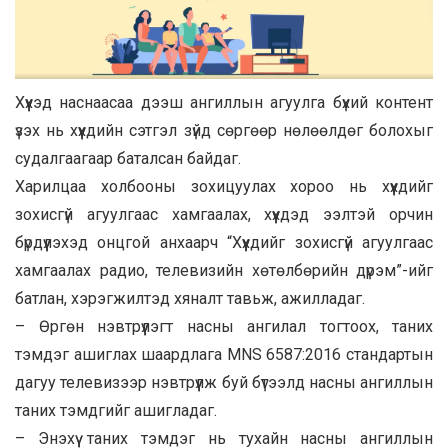
Хүүхэд наснаасаа дээш ангиллын агуулга бүхий контент
үзэх нь хүүхдийн сэтгэл зүйд сөргөөр нөлөөлдөг болохыг
судалгаагаар баталсан байдаг.
Харилцаа холбооны зохицуулах хороо нь хүүхдийг
зохисгүй агуулгаас хамгаалах, хүүхдэд ээлтэй орчин
бүрдүүлэхэд онцгой анхаарч “Хүүхдийг зохисгүй агуулгаас
хамгаалах радио, телевизийн хөтөлбөрийн дүрэм”-ийг
батлан, хэрэгжилтэд хяналт тавьж, ажилладаг.
– Өргөн нэвтрүүлэгт насны ангилал тогтоох, таних
тэмдэг ашиглах шаардлага MNS 6587:2016 стандартын
дагуу телевизээр нэвтрүүлж буй бүтээлд насны ангиллын
таних тэмдгийг ашигладаг.
– Энэхүү таних тэмдэг нь тухайн насны ангиллын