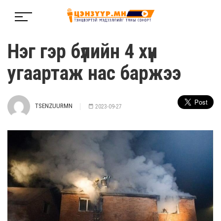
Нэг гэр бүлийн 4 хүн
угаартаж нас баржээ
TSENZUURMN
2023-09-27