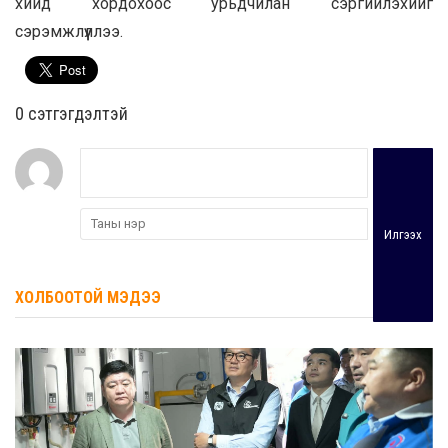
хийд хордохоос урьдчилан сэргийлэхийг
сэрэмжлүүллээ.
0 cэтгэгдэлтэй
Илгээх
ХОЛБООТОЙ МЭДЭЭ