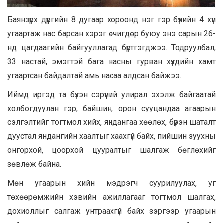
Баянзүрх дүүргийн 8 дугаар хороонд нэг гэр бүлийн 4 хүн
угаартаж нас барсан хэрэг өчигдөр буюу энэ сарын 26-
нд цагдаагийн байгууллагад бүртгэгджээ. Тодруулбал,
33 настай, эмэгтэй бага насны гурван хүүхдийн хамт
угаартсан байдалтай амь насаа алдсан байжээ.
Иймд иргэд та бүхэн сэрүүний улирал эхэлж байгаатай
холбогдуулан гэр, байшин, орон сууцандаа агаарын
сэлгэлтийг тогтмол хийх, яндангаа хөөлөх, бүрэн шаталт
дуустал яндангийн хаалтыг хаахгүй байх, пийшин зуухны
онгорхой, цоорхой цууралтыг шалгаж бөглөхийг
зөвлөж байна.
Мөн угаарын хийн мэдрэгч суурилуулах, уг
төхөөрөмжийн хэвийн ажиллагааг тогтмол шалгах,
дохиоллыг салгаж унтраахгүй байх зэргээр угаарын