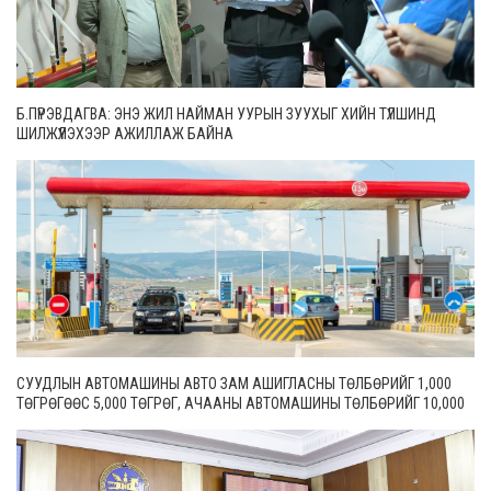
Б.ПҮРЭВДАГВА: ЭНЭ ЖИЛ НАЙМАН УУРЫН ЗУУХЫГ ХИЙН ТҮЛШИНД
ШИЛЖҮҮЛЭХЭЭР АЖИЛЛАЖ БАЙНА
СУУДЛЫН АВТОМАШИНЫ АВТО ЗАМ АШИГЛАСНЫ ТӨЛБӨРИЙГ 1,000
ТӨГРӨГӨӨС 5,000 ТӨГРӨГ, АЧААНЫ АВТОМАШИНЫ ТӨЛБӨРИЙГ 10,000
ТӨГРӨГӨӨС 20,000 ТӨГРӨГ БОЛГОН ШИНЭЧИЛЖЭЭ