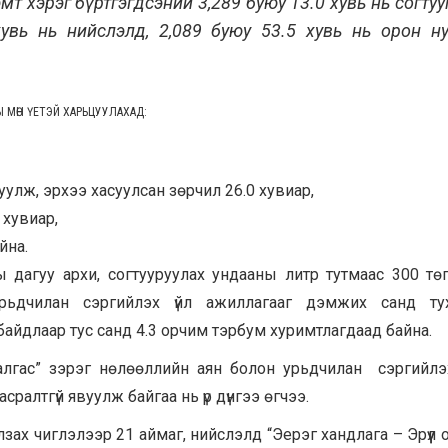
т хэрэг бүртгэгдсэний 3,289 буюу 13.0 хувь нь согтуу
хувь нь нийслэлд, 2,089 буюу 53.5 хувь нь орон ну
Ы МӨН ҮЕТЭЙ ХАРЬЦУУЛАХАД:
улж, эрхээ хасуулсан зөрчил 26.0 хувиар,
 хувиар,
йна.
 дагуу архи, согтууруулах ундааны литр тутмаас 300 тө
урьдчилан сэргийлэх үйл ажиллагааг дэмжих санд тух
 байдлаар тус санд 4.3 орчим тэрбум хуримтлагдаад байна.
алгас” зэрэг нөлөөллийн аян болон урьдчилан сэргийлэ
сралтгүй явуулж байгаа нь үр дүнгээ өгчээ.
лзах чиглэлээр 21 аймаг, нийслэлд “Эерэг хандлага – Эрүүл 