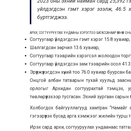
2023 оны эхний найман сард 25,392 гэм
үйлдэгдсэн гэмт хэрэг эзэлж, 46.5 
бүртгэгджээ.
АРХИ, СОГТУУРУУЛАХ УНДААНЫ ХЭРЭГЛЭЭ БАГАССАНААР ӨМНӨХ ОН
Согтуугаар үйлдэгдсэн гэмт хэрэг 15.8 хувиар,
Шалгагдсан зөрчил 13.6 хувиар,
Согтуугаар тээврийн хэрэгсэл жолоодон торгу
Согтуугаар үйлдэгдсэн зам тээврийн осол 41.3
Эрүүлжүүлэгдсэн хүний тоо 76.0 хувиар буурсан ба
Онцгой албан татварын тухай хуульд заасны
орлогыг Архидан согтуурахтай тэмцэх, 
төвлөрүүлэхээр тусгасан. Эхний зургаан сарын
Холбогдох байгууллагууд хамтран “Намайг 
гэгээрүүлэх бусад арга хэмжээг жилийн турш та
Ирэх сард архи, согтууруулах ундаанаас татга