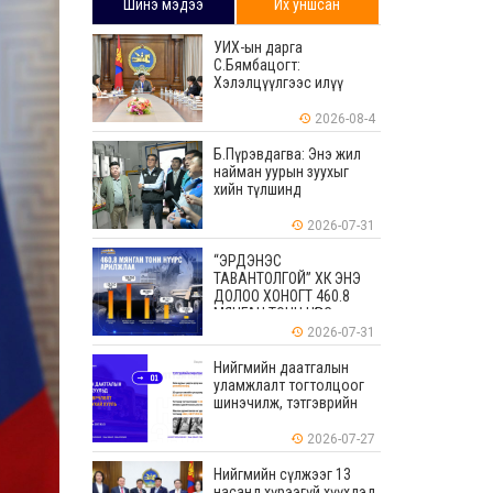
Шинэ мэдээ
Их уншсан
УИХ-ын дарга
С.Бямбацогт:
Хэлэлцүүлгээс илүү
хэрэгжилт, амлалтаас
илүү бодит үр дүн чухал
2026-08-4
Б.Пүрэвдагва: Энэ жил
найман уурын зуухыг
хийн түлшинд
шилжүүлэхээр ажиллаж
байна
2026-07-31
“ЭРДЭНЭС
ТАВАНТОЛГОЙ” ХК ЭНЭ
ДОЛОО ХОНОГТ 460.8
МЯНГАН ТОНН НҮҮРС
АРИЛЖЛАА
2026-07-31
Нийгмийн даатгалын
уламжлалт тогтолцоог
шинэчилж, тэтгэврийн
мөнгөн хуримтлалын
ашиглагдаагүй
2026-07-27
үлдэгдлийг өвлүүлэх
боломжтой боллоо
Нийгмийн сүлжээг 13
насанд хүрээгүй хүүхдэд