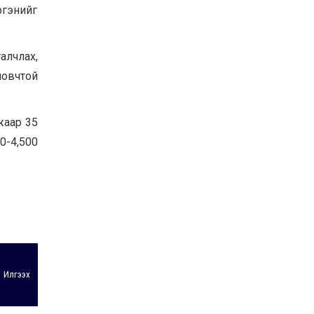
ргэнийг
алчлах,
оновчтой
жаар 35
0-4,500
Илгээх