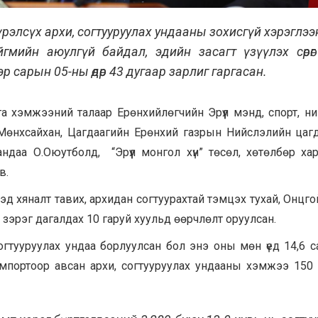
үрэлсүх архи, согтууруулах ундааны зохисгүй хэрэглээ
ийн аюулгүй байдал, эдийн засагт үзүүлэх сөрөг нө
р сарын 05-ны өдөр 43 дугаар зарлиг гаргасан.
рга хэмжээний талаар Ерөнхийлөгчийн Эрүүл мэнд, спорт, н
.Мөнхсайхан, Цагдаагийн Ерөнхий газрын Нийслэлийн цаг
ндаа О.Оюутболд, “Эрүүл монгол хүн” төсөл, хөтөлбөр ха
в.
д хяналт тавих, архидан согтуурахтай тэмцэх тухай, Онцго
 зэрэг дагалдах 10 гаруй хуульд өөрчлөлт оруулсан.
согтууруулах ундаа борлуулсан бол энэ оны мөн үед 14,6 с
импортоор авсан архи, согтууруулах ундааны хэмжээ 150