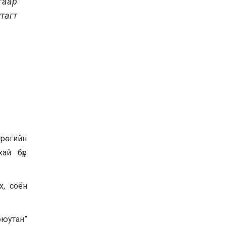
гаар
УИХ-ын дарга
тагт
С.Бямбацогт ОУВС-гийн
ажлын хэсгийн
төлөөлөгчдийг хүлээн
авч уулзлаа
2026-06-23
грөгийн
ай бүр
х, соён
оюутан”