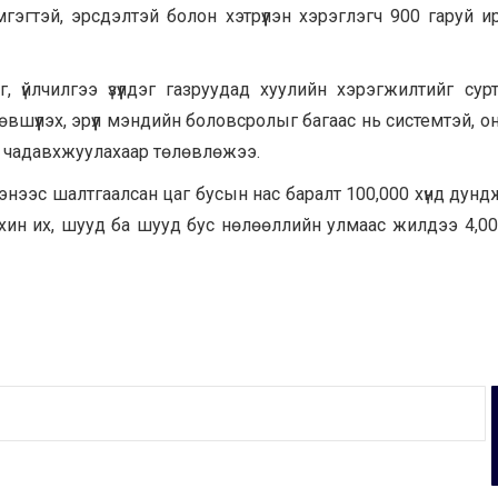
эгтэй, эрсдэлтэй болон хэтрүүлэн хэрэглэгч 900 гаруй и
г, үйлчилгээ үзүүлдэг газруудад хуулийн хэрэгжилтийг сурт
лөвшүүлэх, эрүүл мэндийн боловсролыг багаас нь системтэй, 
йг чадавхжуулахаар төлөвлөжээ.
энээс шалтгаалсан цаг бусын нас баралт 100,000 хүнд дунд
хин их, шууд ба шууд бус нөлөөллийн улмаас жилдээ 4,00