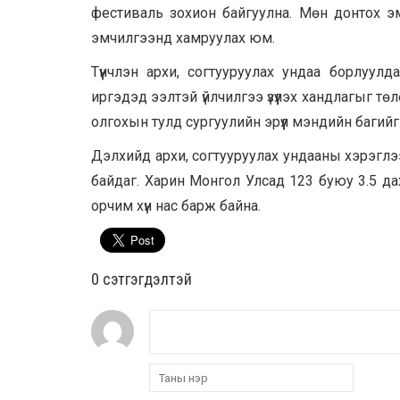
фестиваль зохион байгуулна. Мөн донтох эмг
эмчилгээнд хамруулах юм.
Түүнчлэн архи, согтууруулах ундаа борлуулда
иргэдэд ээлтэй үйлчилгээ үзүүлэх хандлагыг тө
олгохын тулд сургуулийн эрүүл мэндийн баги
Дэлхийд архи, согтууруулах ундааны хэрэглэ
байдаг. Харин Монгол Улсад 123 буюу 3.5 да
орчим хүн нас барж байна.
0 cэтгэгдэлтэй