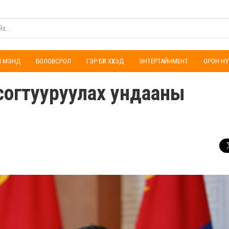
ҮЛ МЭНД
БОЛОВСРОЛ
ГЭР БҮЛ ХҮҮХЭД
ЭНТЕРТАЙНМЕНТ
ОРОН НУ
согтууруулах ундааны