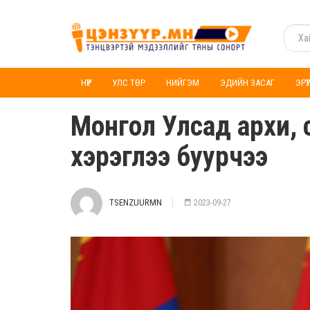
НҮҮР
УЛС ТӨР
НИЙГЭМ
ЭДИЙН ЗАСАГ
ЭРҮ
Монгол Улсад архи, 
хэрэглээ буурчээ
TSENZUURMN
2023-09-27