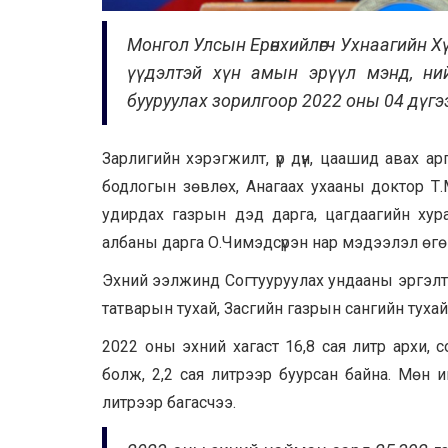
Монгол Улсын Ерөнхийлөгч Ухнаагийн Х
үүдэлтэй хүн амын эрүүл мэнд, нийгм
бууруулах зорилгоор 2022 оны 04 дүгээ
Зарлигийн хэрэгжилт, үр дүн, цаашид авах а
бодлогын зөвлөх, Анагаах ухааны доктор Т
удирдах газрын дэд дарга, цагдаагийн хура
албаны дарга О.Чимэдсүрэн нар мэдээлэл өгө
Эхний ээлжинд Согтууруулах ундааны эргэлтэ
татварын тухай, Засгийн газрын сангийн тухай
2022 оны эхний хагаст 16,8 сая литр архи, 
болж, 2,2 сая литрээр буурсан байна. Мөн 
литрээр багасчээ.