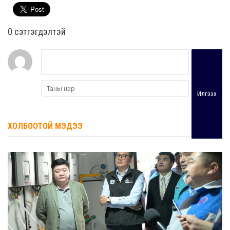
0 cэтгэгдэлтэй
Илгээх
ХОЛБООТОЙ МЭДЭЭ