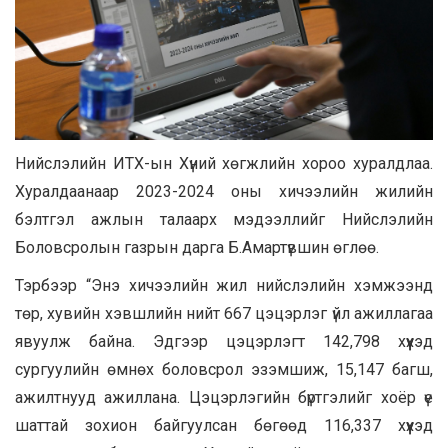
Нийслэлийн ИТХ-ын Хүний хөгжлийн хороо хуралдлаа.
Хуралдаанаар 2023-2024 оны хичээлийн жилийн
бэлтгэл ажлын талаарх мэдээллийг Нийслэлийн
Боловсролын газрын дарга Б.Амартүвшин өглөө.
Тэрбээр “Энэ хичээлийн жил нийслэлийн хэмжээнд
төр, хувийн хэвшлийн нийт 667 цэцэрлэг үйл ажиллагаа
явуулж байна. Эдгээр цэцэрлэгт 142,798 хүүхэд
сургуулийн өмнөх боловсрол эзэмшиж, 15,147 багш,
ажилтнууд ажиллана. Цэцэрлэгийн бүртгэлийг хоёр үе
шаттай зохион байгуулсан бөгөөд 116,337 хүүхэд