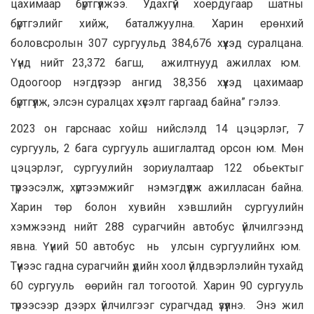
цахимаар бүртгүүлжээ. Удахгүй хоёрдугаар шатны
бүртгэлийг хийж, баталжуулна. Харин ерөнхий
боловсролын 307 сургуульд 384,676 хүүхэд суралцана.
Үүнд нийт 23,372 багш, ажилтнууд ажиллах юм.
Одоогоор нэгдүгээр ангид 38,356 хүүхэд цахимаар
бүртгүүлж, элсэн суралцах хүсэлт гаргаад байна” гэлээ.
2023 он гарснаас хойш нийслэлд 14 цэцэрлэг, 7
сургууль, 2 бага сургууль ашиглалтад орсон юм. Мөн
цэцэрлэг, сургуулийн зориулалтаар 122 обьектыг
түрээсэлж, хүртээмжийг нэмэгдүүлж ажилласан байна.
Харин төр болон хувийн хэвшлийн сургуулийн
хэмжээнд нийт 288 сурагчийн автобус үйлчилгээнд
явна. Үүний 50 автобус нь улсын сургуулийнх юм.
Түүнээс гадна сурагчийн үдийн хоол үйлдвэрлэлийн тухайд
60 сургууль өөрийн гал тогоотой. Харин 90 сургууль
түрээсээр дээрх үйлчилгээг сурагчдад үзүүлнэ. Энэ жил