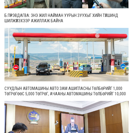
Б.ПҮРЭВДАГВА: ЭНЭ ЖИЛ НАЙМАН УУРЫН ЗУУХЫГ ХИЙН ТҮЛШИНД
ШИЛЖҮҮЛЭХЭЭР АЖИЛЛАЖ БАЙНА
СУУДЛЫН АВТОМАШИНЫ АВТО ЗАМ АШИГЛАСНЫ ТӨЛБӨРИЙГ 1,000
ТӨГРӨГӨӨС 5,000 ТӨГРӨГ, АЧААНЫ АВТОМАШИНЫ ТӨЛБӨРИЙГ 10,000
ТӨГРӨГӨӨС 20,000 ТӨГРӨГ БОЛГОН ШИНЭЧИЛЖЭЭ