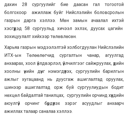
дахин 28 сургуулийг бие даасан гал тогоотой
болгохоор ажиллаж буйг Нийслэлийн боловсролын
газрын дарга хэллээ. Мөн замын ачаалал ихтэй
хэсгүүдэд 58 сургуульд хичээл эхлэх, дуусах цагийн
зохицуулалт хийхээр төлөвлөсөн.
Харьяа газрын мэдээлэлтэй холбогдуулан Нийслэлийн
ИТХ-ын Төлөөлөгчид сургалтын чанар, агуулгад
анхаарах, хоол үйлдвэрлэл, үйлчилгээг сайжруулах, үдийн
хоолны үнийн дүнг нэмэгдүүлэх, сургуулийн барилгын
ажлыг хугацаанд нь дуусгаж ашиглалтад оруулах,
шинээр ашиглалтад орж буй сургуулиудын бодит
нөхцөл байдалтай танилцах, сургуулийн орчинд хүүхдийн
аюулгүй орчинг бүрдүүлэх зэрэг асуудлыг анхаарч
ажиллах талаар саналаа хэллээ.