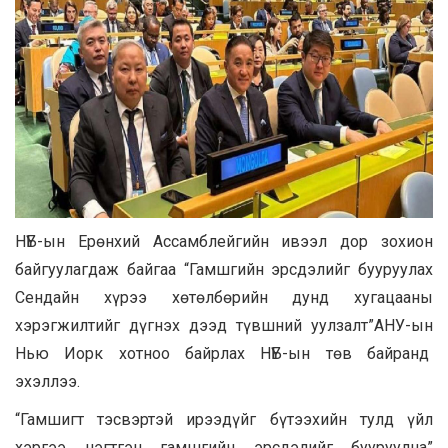
НҮБ-ын Ерөнхий Ассамблейгийн ивээл дор зохион
байгуулагдаж байгаа “Гамшгийн эрсдэлийг бууруулах
Сендайн хүрээ хөтөлбөрийн дунд хугацааны
хэрэгжилтийг дүгнэх дээд түвшний уулзалт”АНУ-ын
Нью Иорк хотноо байрлах НҮБ-ын төв байранд
эхэллээ.
“Гамшигт тэсвэртэй ирээдүйг бүтээхийн тулд үйл
хэргээ нэгтгэн гамшгийн эрсдэлийг бууруулна”