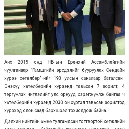
Анх 2015 онд НҮБ-ын Ерөнхий Ассамблейгийн
чуулганаар “Гамшгийн эрсдэлийг бууруулах Сендайн
хүрээ хөтөлбөр”-ийг 193 улсын саналаар баталсан.
Энэхүү хөтөлбөрийн хүрээнд тавьсан 7 зорилт, 4
тэргүүлэх чиглэлийг улс орнууд хэрэгжүүлж байгаа ч
хөтөлбөрийн хүрээнд 2030 он хүртэл тавьсан зорилтод
хүрэхэд олон саад бэрхшээл тохиолдож байна.
Дэлхий нийтийн өмнө тулгамдсан тогтвортой хөгжлийн