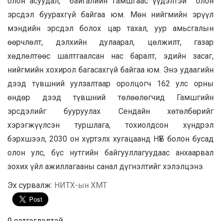
олон асуудал, байгалийн гамшгаас үүдэлтэй олон
эрсдэл буурахгүй байгаа юм. Мөн нийгмийн эрүүл
мэндийн эрсдэл болох цар тахал, уур амьсгалын
өөрчлөлт, дэлхийн дулаарал, цөлжилт, газар
хөдлөлтөөс шалтгаалсан нас баралт, эдийн засаг,
нийгмийн хохирол багасахгүй байгаа юм. Энэ удаагийн
дээд түвшний уулзалтаар оролцогч 162 улс орны
өндөр дээд түвшний төлөөлөгчид Гамшгийн
эрсдэлийг бууруулах Сендайн хөтөлбөрийг
хэрэгжүүлсэн туршлага, тохиолдсон хүндрэл
бэрхшээл, 2030 он хүртэлх хугацаанд НҮБ болон бусад
олон улс, бүс нутгийн байгууллагуудаас анхаарвал
зохих үйл ажиллагааны санал дүгнэлтийг хэлэлцэнэ.
Эх сурвалж:
НИТХ-ын ХМТ
0 cэтгэгдэлтэй