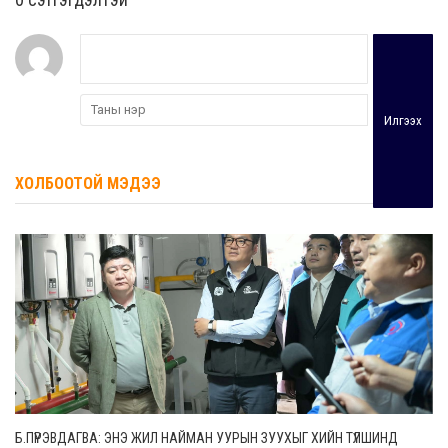
Илгээх
ХОЛБООТОЙ МЭДЭЭ
Б.ПҮРЭВДАГВА: ЭНЭ ЖИЛ НАЙМАН УУРЫН ЗУУХЫГ ХИЙН ТҮЛШИНД