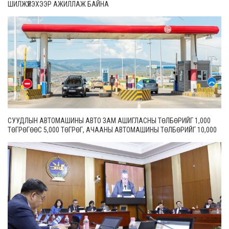
ШИЛЖҮҮЛЭХЭЭР АЖИЛЛАЖ БАЙНА
СУУДЛЫН АВТОМАШИНЫ АВТО ЗАМ АШИГЛАСНЫ ТӨЛБӨРИЙГ 1,000
ТӨГРӨГӨӨС 5,000 ТӨГРӨГ, АЧААНЫ АВТОМАШИНЫ ТӨЛБӨРИЙГ 10,000
ТӨГРӨГӨӨС 20,000 ТӨГРӨГ БОЛГОН ШИНЭЧИЛЖЭЭ