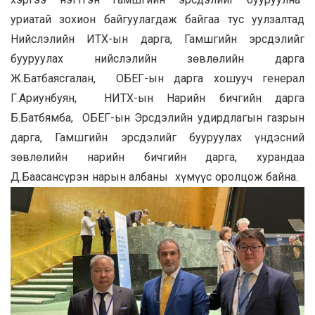
уриатай зохион байгуулагдаж байгаа тус уулзалтад
Нийслэлийн ИТХ-ын дарга, Гамшгийн эрсдэлийг
бууруулах нийслэлийн зөвлөлийн дарга
Ж.Батбаясгалан, ОБЕГ-ын дарга хошууч генерал
Г.Ариунбуян, НИТХ-ын Нарийн бичгийн дарга
Б.Батбямба, ОБЕГ-ын Эрсдэлийн удирдлагын газрын
дарга, Гамшгийн эрсдэлийг бууруулах үндэсний
зөвлөлийн нарийн бичгийн дарга, хурандаа
Д.Баасансүрэн нарын албаны хүмүүс оролцож байна.