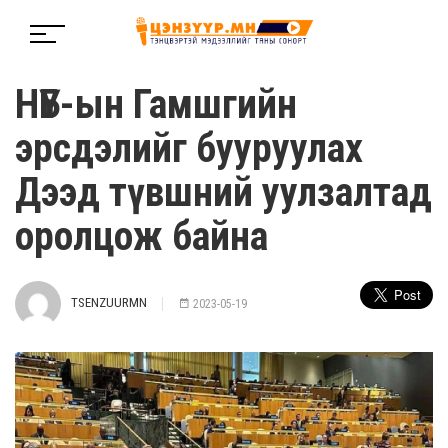
НҮБ-ын Гамшгийн
эрсдэлийг бууруулах
Дээд түвшний уулзалтад
оролцож байна
TSENZUURMN
2023-05-19