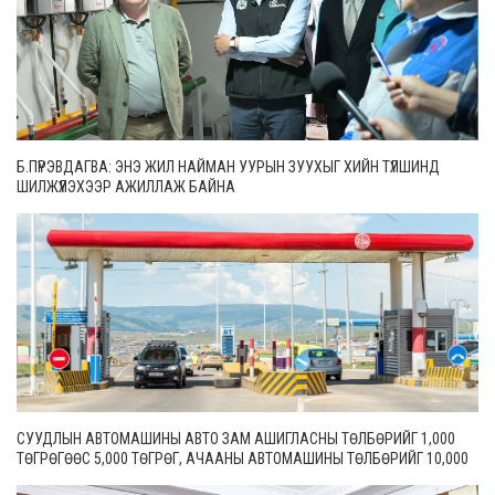
Б.ПҮРЭВДАГВА: ЭНЭ ЖИЛ НАЙМАН УУРЫН ЗУУХЫГ ХИЙН ТҮЛШИНД
ШИЛЖҮҮЛЭХЭЭР АЖИЛЛАЖ БАЙНА
СУУДЛЫН АВТОМАШИНЫ АВТО ЗАМ АШИГЛАСНЫ ТӨЛБӨРИЙГ 1,000
ТӨГРӨГӨӨС 5,000 ТӨГРӨГ, АЧААНЫ АВТОМАШИНЫ ТӨЛБӨРИЙГ 10,000
ТӨГРӨГӨӨС 20,000 ТӨГРӨГ БОЛГОН ШИНЭЧИЛЖЭЭ