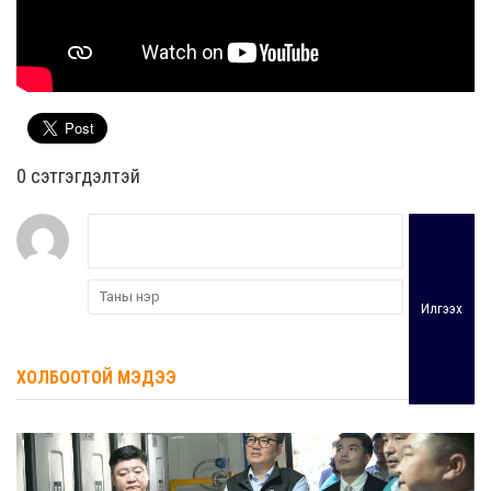
0 cэтгэгдэлтэй
Илгээх
ХОЛБООТОЙ МЭДЭЭ